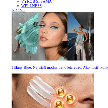
VYROB SI SAMA
WELLNESS
KRÁSA
Tiffany Blue: Najväčší módny trend leta 2026. Ako nosiť ikon