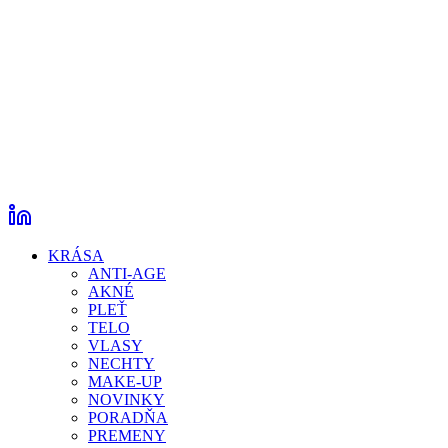
KRÁSA
ANTI-AGE
AKNÉ
PLEŤ
TELO
VLASY
NECHTY
MAKE-UP
NOVINKY
PORADŇA
PREMENY