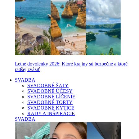
Letné dovolenky 2026: Ktoré krajiny sú bezpečné a ktoré
radšej zvážiť
SVADBA
SVADOBNÉ ŠATY
SVADOBNÉ ÚČESY
SVADOBNÉ LÍČENIE
SVADOBNÉ TORTY
SVADOBNÉ KYTICE
RADY A INŠPIRÁCIE
SVADBA