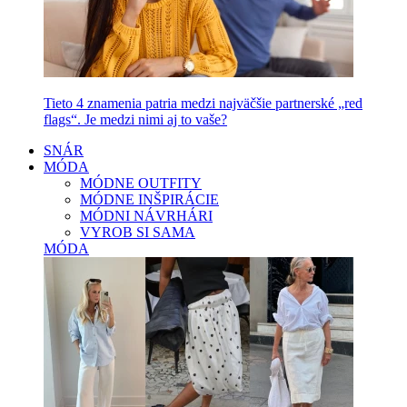
Tieto 4 znamenia patria medzi najväčšie partnerské „red
flags“. Je medzi nimi aj to vaše?
SNÁR
MÓDA
MÓDNE OUTFITY
MÓDNE INŠPIRÁCIE
MÓDNI NÁVRHÁRI
VYROB SI SAMA
MÓDA