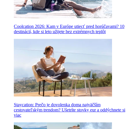
Coolcation 2026: Kam v Európe utiecť pred horúčavami? 10
destinácií, kde si leto užijete bez extrémnych teplôt
Staycation: Prečo je dovolenka doma najväčším
cestovateľským trendom? Ušetríte stovky eur a oddýchnete si
viac