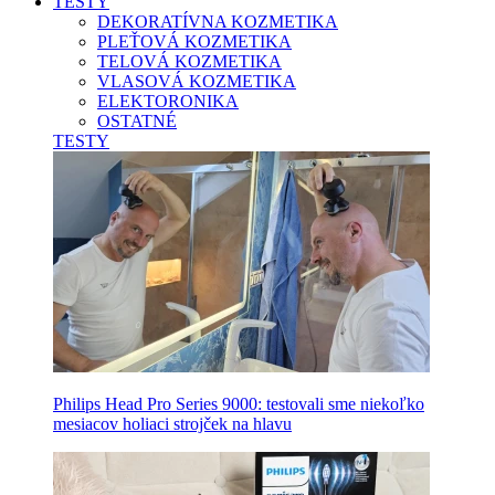
TESTY
DEKORATÍVNA KOZMETIKA
PLEŤOVÁ KOZMETIKA
TELOVÁ KOZMETIKA
VLASOVÁ KOZMETIKA
ELEKTORONIKA
OSTATNÉ
TESTY
Philips Head Pro Series 9000: testovali sme niekoľko
mesiacov holiaci strojček na hlavu