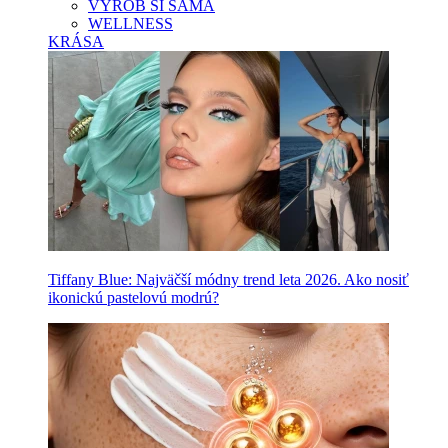
VYROB SI SAMA
WELLNESS
KRÁSA
Tiffany Blue: Najväčší módny trend leta 2026. Ako nosiť
ikonickú pastelovú modrú?