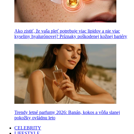
Ako zistiť, že vaša pleť potrebuje viac lipidov a nie viac
kyseliny hyalurónovej? Príznaky poškodenej kožnej bariéry
Trendy letné parfumy 2026: Banán, kokos a vôňa slanej
pokožky ovládnu leto
CELEBRITY
LIFESTYLE