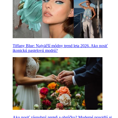
Tiffany Blue: Najväčší módny trend leta 2026. Ako nosiť
ikonickú pastelovú modrú?
Ako nosiť zásnubný prsteň a obrúčku? Moderné pravidlá aj