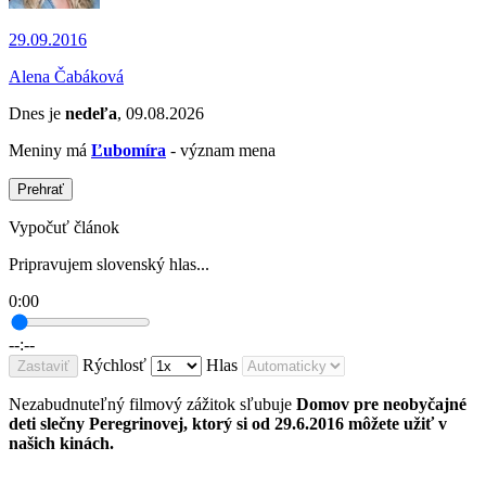
29.09.2016
Alena Čabáková
Dnes je
nedeľa
, 09.08.2026
Meniny má
Ľubomíra
- význam mena
Prehrať
Vypočuť článok
Pripravujem slovenský hlas...
0:00
--:--
Rýchlosť
Hlas
Zastaviť
Nezabudnuteľný filmový zážitok sľubuje
Domov pre neobyčajné
deti slečny Peregrinovej, ktorý si od 29.6.2016 môžete užiť v
našich kinách.