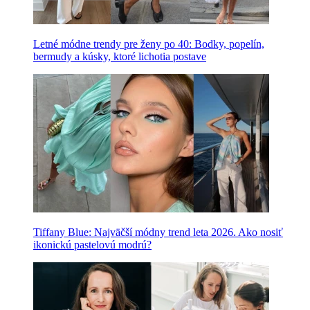
Letné módne trendy pre ženy po 40: Bodky, popelín,
bermudy a kúsky, ktoré lichotia postave
Tiffany Blue: Najväčší módny trend leta 2026. Ako nosiť
ikonickú pastelovú modrú?