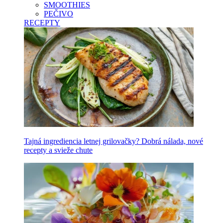
SMOOTHIES
PEČIVO
RECEPTY
Tajná ingrediencia letnej grilovačky? Dobrá nálada, nové
recepty a svieže chute