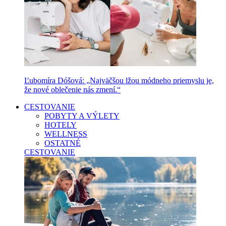
Ľubomíra Dóšová: „Najväčšou lžou módneho priemyslu je,
že nové oblečenie nás zmení.“
CESTOVANIE
POBYTY A VÝLETY
HOTELY
WELLNESS
OSTATNÉ
CESTOVANIE