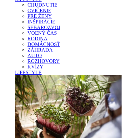
CHUDNUTIE
CVIČENIE
PRE ŽENY
INŠPIRÁCIE
SEBAROZVOJ
VOĽNÝ ČAS
RODINA
DOMÁCNOSŤ
ZÁHRADA
AUTO
ROZHOVORY
KVÍZY
LIFESTYLE