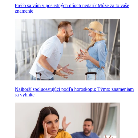
Prečo sa vám v posledných dňoch nedarí? Môže za to vaše
znamenie
Najhorší spolucestujúci podľa horoskopu: Týmto znameniam
sa vyhnite