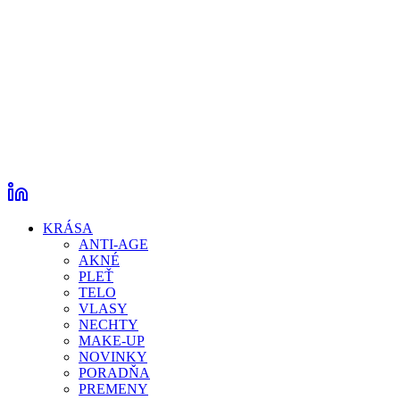
KRÁSA
ANTI-AGE
AKNÉ
PLEŤ
TELO
VLASY
NECHTY
MAKE-UP
NOVINKY
PORADŇA
PREMENY