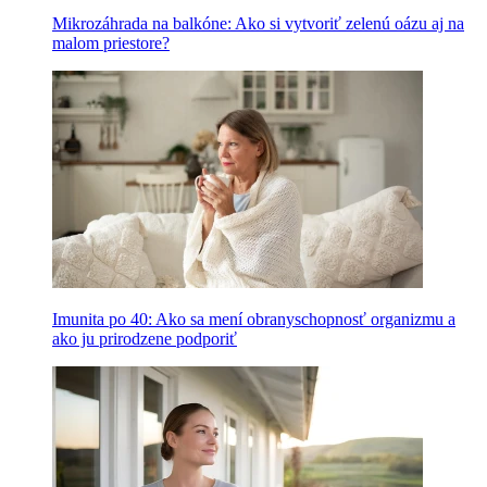
Mikrozáhrada na balkóne: Ako si vytvoriť zelenú oázu aj na
malom priestore?
Imunita po 40: Ako sa mení obranyschopnosť organizmu a
ako ju prirodzene podporiť