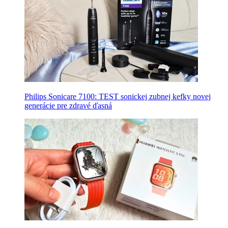
Philips Sonicare 7100: TEST sonickej zubnej kefky novej
generácie pre zdravé ďasná