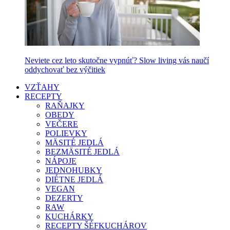
Neviete cez leto skutočne vypnúť? Slow living vás naučí
oddychovať bez výčitiek
VZŤAHY
RECEPTY
RAŇAJKY
OBEDY
VEČERE
POLIEVKY
MÄSITÉ JEDLÁ
BEZMÄSITÉ JEDLÁ
NÁPOJE
JEDNOHUBKY
DIÉTNE JEDLÁ
VEGAN
DEZERTY
RAW
KUCHÁRKY
RECEPTY ŠÉFKUCHÁROV