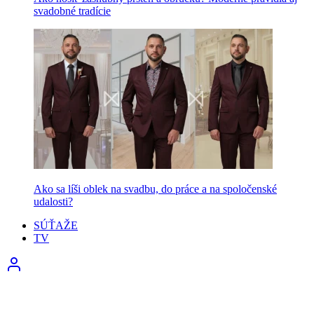
svadobné tradície
Ako sa líši oblek na svadbu, do práce a na spoločenské
udalosti?
SÚŤAŽE
TV