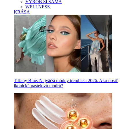
VYROB SI SAMA
WELLNESS
KRÁSA
Tiffany Blue: Najväčší módny trend leta 2026. Ako nosiť
ikonickú pastelovú modrú?