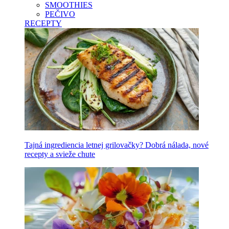
SMOOTHIES
PEČIVO
RECEPTY
Tajná ingrediencia letnej grilovačky? Dobrá nálada, nové
recepty a svieže chute