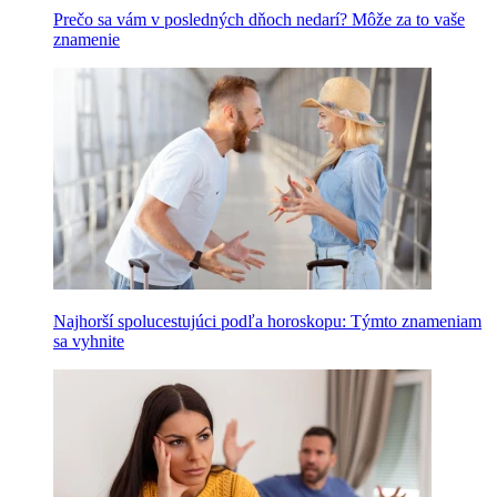
Prečo sa vám v posledných dňoch nedarí? Môže za to vaše
znamenie
Najhorší spolucestujúci podľa horoskopu: Týmto znameniam
sa vyhnite