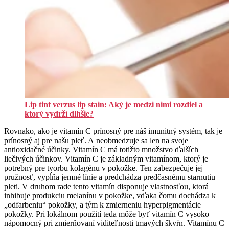
Lip tint verzus lip stain: Aký je medzi nimi rozdiel a
ktorý vydrží dlhšie?
Rovnako, ako je vitamín C prínosný pre náš imunitný systém, tak je
prínosný aj pre našu pleť. A neobmedzuje sa len na svoje
antioxidačné účinky. Vitamín C má totižto množstvo ďalších
liečivých účinkov. Vitamín C je základným vitamínom, ktorý je
potrebný pre tvorbu kolagénu v pokožke. Ten zabezpečuje jej
pružnosť, vypĺňa jemné línie a predchádza predčasnému starnutiu
pleti. V druhom rade tento vitamín disponuje vlastnosťou, ktorá
inhibuje produkciu melanínu v pokožke, vďaka čomu dochádza k
„odfarbeniu“ pokožky, a tým k zmierneniu hyperpigmentácie
pokožky. Pri lokálnom použití teda môže byť vitamín C vysoko
nápomocný pri zmierňovaní viditeľnosti tmavých škvŕn. Vitamínu C