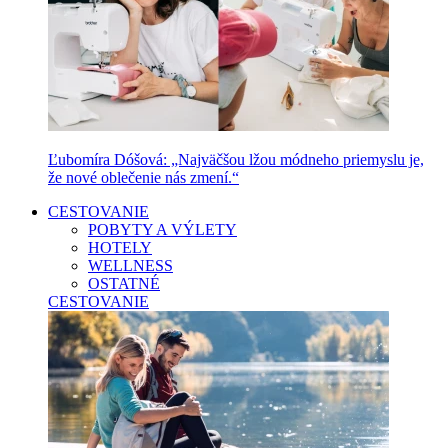
Ľubomíra Dóšová: „Najväčšou lžou módneho priemyslu je,
že nové oblečenie nás zmení.“
CESTOVANIE
POBYTY A VÝLETY
HOTELY
WELLNESS
OSTATNÉ
CESTOVANIE