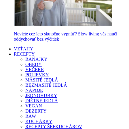
Neviete cez leto skutočne vypnúť? Slow living vás naučí
oddychovať bez výčitiek
VZŤAHY
RECEPTY
RAŇAJKY
OBEDY
VEČERE
POLIEVKY
MÄSITÉ JEDLÁ
BEZMÄSITÉ JEDLÁ
NÁPOJE
JEDNOHUBKY
DIÉTNE JEDLÁ
VEGAN
DEZERTY
RAW
KUCHÁRKY
RECEPTY ŠÉFKUCHÁROV