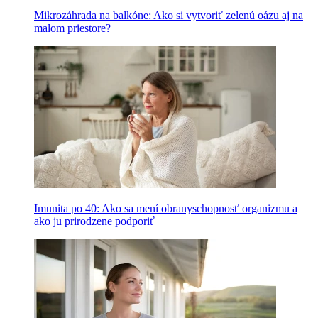
Mikrozáhrada na balkóne: Ako si vytvoriť zelenú oázu aj na
malom priestore?
Imunita po 40: Ako sa mení obranyschopnosť organizmu a
ako ju prirodzene podporiť