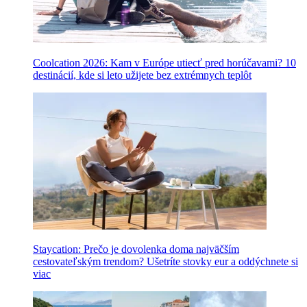
Coolcation 2026: Kam v Európe utiecť pred horúčavami? 10
destinácií, kde si leto užijete bez extrémnych teplôt
Staycation: Prečo je dovolenka doma najväčším
cestovateľským trendom? Ušetríte stovky eur a oddýchnete si
viac