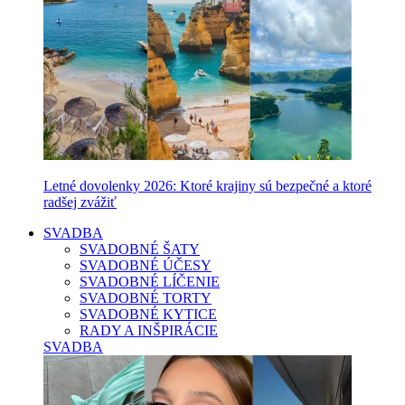
Letné dovolenky 2026: Ktoré krajiny sú bezpečné a ktoré
radšej zvážiť
SVADBA
SVADOBNÉ ŠATY
SVADOBNÉ ÚČESY
SVADOBNÉ LÍČENIE
SVADOBNÉ TORTY
SVADOBNÉ KYTICE
RADY A INŠPIRÁCIE
SVADBA