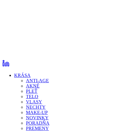
KRÁSA
ANTI-AGE
AKNÉ
PLEŤ
TELO
VLASY
NECHTY
MAKE-UP
NOVINKY
PORADŇA
PREMENY