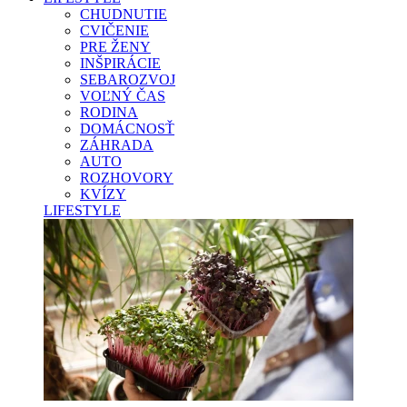
CHUDNUTIE
CVIČENIE
PRE ŽENY
INŠPIRÁCIE
SEBAROZVOJ
VOĽNÝ ČAS
RODINA
DOMÁCNOSŤ
ZÁHRADA
AUTO
ROZHOVORY
KVÍZY
LIFESTYLE