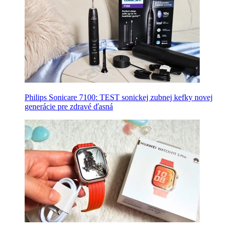
Philips Sonicare 7100: TEST sonickej zubnej kefky novej
generácie pre zdravé ďasná