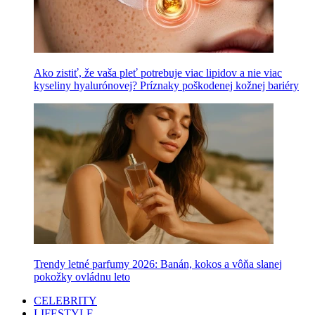
Ako zistiť, že vaša pleť potrebuje viac lipidov a nie viac
kyseliny hyalurónovej? Príznaky poškodenej kožnej bariéry
Trendy letné parfumy 2026: Banán, kokos a vôňa slanej
pokožky ovládnu leto
CELEBRITY
LIFESTYLE