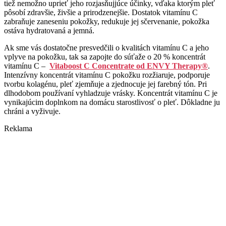
tiež nemožno uprieť jeho rozjasňujjúce účinky, vďaka ktorým pleť
pôsobí zdravšie, živšie a prirodzenejšie. Dostatok vitamínu C
zabraňuje zaneseniu pokožky, redukuje jej sčervenanie, pokožka
ostáva hydratovaná a jemná.
Ak sme vás dostatočne presvedčili o kvalitách vitamínu C a jeho
vplyve na pokožku, tak sa zapojte do súťaže o 20 % koncentrát
vitamínu C –
Vitaboost C Concentrate od ENVY Therapy®
.
Intenzívny koncentrát vitamínu C pokožku rozžiaruje, podporuje
tvorbu kolagénu, pleť zjemňuje a zjednocuje jej farebný tón. Pri
dlhodobom používaní vyhladzuje vrásky. Koncentrát vitamínu C je
vynikajúcim doplnkom na domácu starostlivosť o pleť. Dôkladne ju
chráni a vyživuje.
Reklama