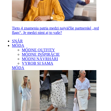
Tieto 4 znamenia patria medzi najväčšie partnerské „red
flags“. Je medzi nimi aj to vaše?
SNÁR
MÓDA
MÓDNE OUTFITY
MÓDNE INŠPIRÁCIE
MÓDNI NÁVRHÁRI
VYROB SI SAMA
MÓDA