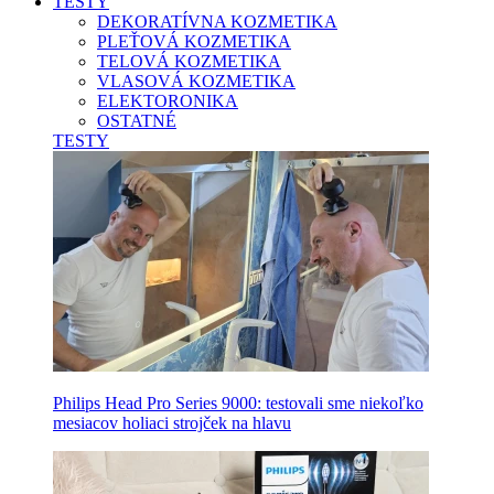
TESTY
DEKORATÍVNA KOZMETIKA
PLEŤOVÁ KOZMETIKA
TELOVÁ KOZMETIKA
VLASOVÁ KOZMETIKA
ELEKTORONIKA
OSTATNÉ
TESTY
Philips Head Pro Series 9000: testovali sme niekoľko
mesiacov holiaci strojček na hlavu