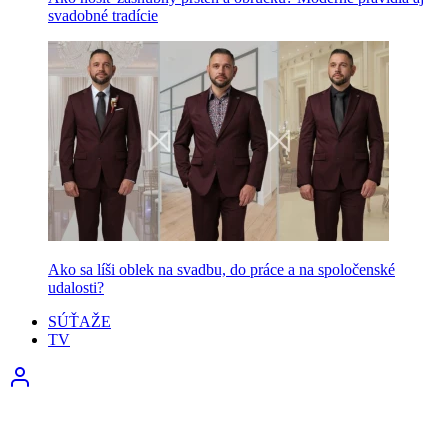
svadobné tradície
Ako sa líši oblek na svadbu, do práce a na spoločenské
udalosti?
SÚŤAŽE
TV