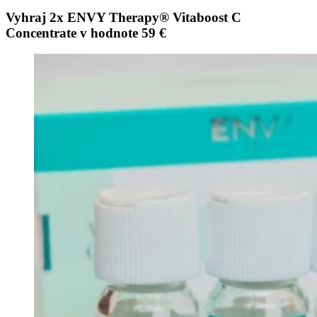
Vyhraj 2x ENVY Therapy® Vitaboost C
Concentrate v hodnote 59 €