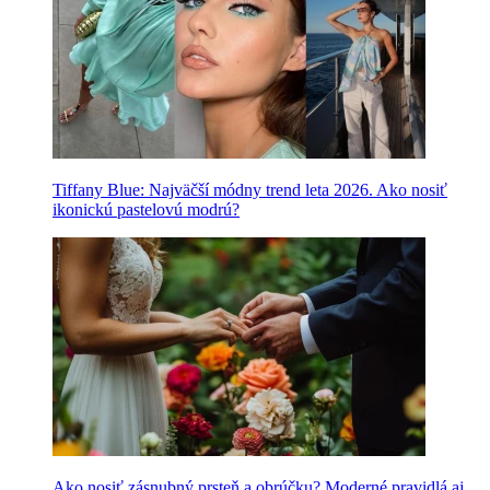
Tiffany Blue: Najväčší módny trend leta 2026. Ako nosiť
ikonickú pastelovú modrú?
Ako nosiť zásnubný prsteň a obrúčku? Moderné pravidlá aj