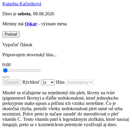
Katarína Kačuriková
Dnes je
sobota
, 08.08.2026
Meniny má
Oskar
- význam mena
Prehrať
Vypočuť článok
Pripravujem slovenský hlas...
0:00
--:--
Rýchlosť
Hlas
Zastaviť
Mnohé sa sťažujeme na nejednotný tón pleti, škvrny na tvári
(pigmentové škvrny) a ďalšie nedokonalosti, ktoré jednoducho
prekryjeme make-upom a príčinu ich vzniku neriešime. Čo je
skutočná chyba, pretože všetky nedokonalosti pleti samé od seba
nezmiznú. Práve preto je načase zaradiť do starostlivosti o pleť
vitamín C. Tento vitamín patrí k legendárnym zložkám, ktoré naozaj
fungujú, preto sa v kozmetickom priemysle využívajú aj dnes.