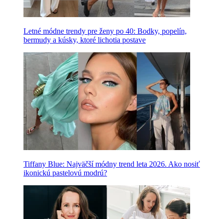
Letné módne trendy pre ženy po 40: Bodky, popelín,
bermudy a kúsky, ktoré lichotia postave
Tiffany Blue: Najväčší módny trend leta 2026. Ako nosiť
ikonickú pastelovú modrú?