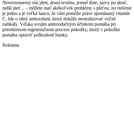
Nerovnomerný tón pleti, drsná textúra, jemné línie, jazvy po akné,
mdlá pleť... – môžete mať akékoľvek problémy s pleťou, no riešenie
je jedno a je veľká šanca, že vám pomôže práve spomínaný vitamín
C. Ide o silný antioxidant, ktorý dokáže neutralizovať voľné
radikály. Vďaka svojim antioxidačným účinkom pomáha pri
prirodzenom regeneračnom procese pokožky, ktorý v pokožke
pomáha opraviť poškodené bunky.
Reklama