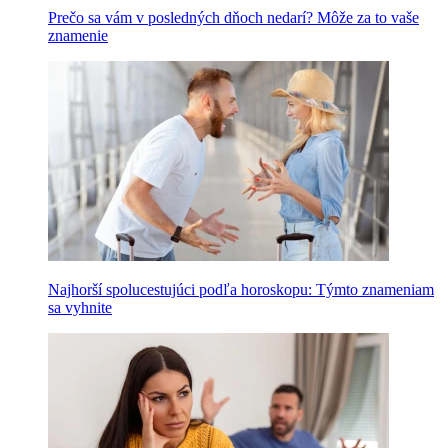
Prečo sa vám v posledných dňoch nedarí? Môže za to vaše
znamenie
Najhorší spolucestujúci podľa horoskopu: Týmto znameniam
sa vyhnite