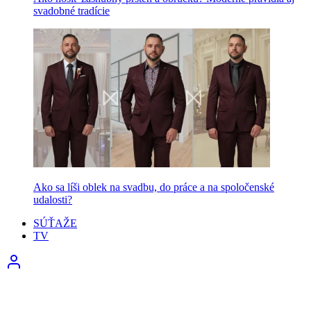
svadobné tradície
Ako sa líši oblek na svadbu, do práce a na spoločenské
udalosti?
SÚŤAŽE
TV