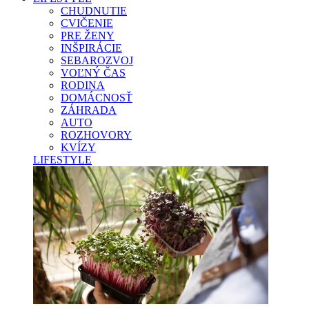
CHUDNUTIE
CVIČENIE
PRE ŽENY
INŠPIRÁCIE
SEBAROZVOJ
VOĽNÝ ČAS
RODINA
DOMÁCNOSŤ
ZÁHRADA
AUTO
ROZHOVORY
KVÍZY
LIFESTYLE