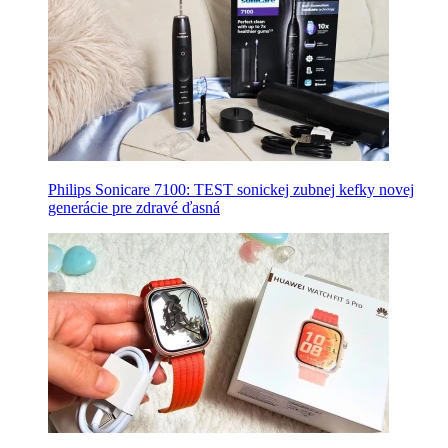
Philips Sonicare 7100: TEST sonickej zubnej kefky novej
generácie pre zdravé ďasná