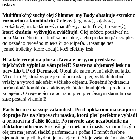
oslavy.
Multifunkčný suchý olej Shimmer my Body obsahuje extrakt z
rozmarínu a kombináciu 7 olejov
(arganový, jojobový,
avokádový, makadámiový, mandľový, marhuľový, hroznový),
ktoré chránia, vyživujú a zvláčňujú.
Olej môžete používať na
pokožku celého tela – buď samostatne, alebo pridaním pár kvapiek
do bežného telového mlieka či do kúpeľa. Obsahuje tiež
jemné trblietky, ktoré dodajú koži efektný lesk.
Hľadáte recept na plné a šťavnaté pery, no predstava
injekčných výplní sa vám prieči? Stavte na objemový lesk na
pery Lip UP od Dermacol.
Obsahuje patentovanú aktívnu látku
Maxi Lip™, ktorá vypne jemnú pokožku pier, vyhladí drobné
vrásky a vytvorí tak efekt väčšieho objemu. Potrebnú hydratáciu
perám dodá kombinácia aktívnych látok stimulujúcich produkciu
kolagénu. O regeneráciu a ochranu pred predčasným starnutím sa
zase postará vitamín E.
Párty líčenie má svoje zákonitosti. Pred aplikáciou make-upu si
doprajte čas na zlupovaciu masku, ktorá pleť perfektne vyhladí
a pripraví na ďalšie líčenie. Po návrate zase nezabudnite na
dôkladné odlíčenie.
Rozjasňujúca metalická maska s marhuľovým
olejom má jemnú sladkú parfumáciu a počas 15 minút farebne
zjednotí tón pleti, hydratuje ju a zjemní. Ak je vaša pleť mastnejšia,