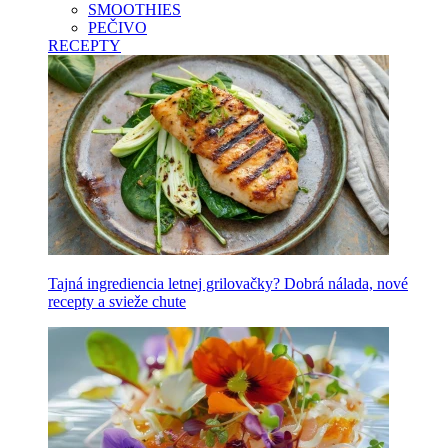
SMOOTHIES
PEČIVO
RECEPTY
Tajná ingrediencia letnej grilovačky? Dobrá nálada, nové
recepty a svieže chute