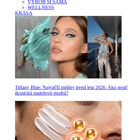
VYROB SI SAMA
WELLNESS
KRÁSA
Tiffany Blue: Najväčší módny trend leta 2026. Ako nosiť
ikonickú pastelovú modrú?