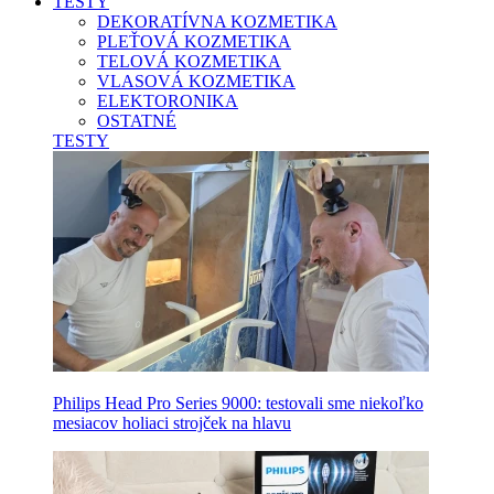
TESTY
DEKORATÍVNA KOZMETIKA
PLEŤOVÁ KOZMETIKA
TELOVÁ KOZMETIKA
VLASOVÁ KOZMETIKA
ELEKTORONIKA
OSTATNÉ
TESTY
Philips Head Pro Series 9000: testovali sme niekoľko
mesiacov holiaci strojček na hlavu