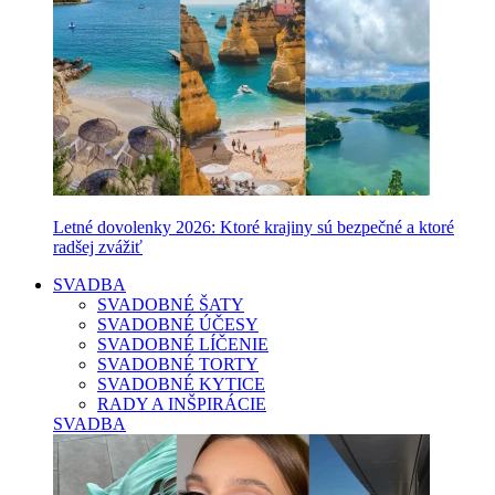
Letné dovolenky 2026: Ktoré krajiny sú bezpečné a ktoré
radšej zvážiť
SVADBA
SVADOBNÉ ŠATY
SVADOBNÉ ÚČESY
SVADOBNÉ LÍČENIE
SVADOBNÉ TORTY
SVADOBNÉ KYTICE
RADY A INŠPIRÁCIE
SVADBA