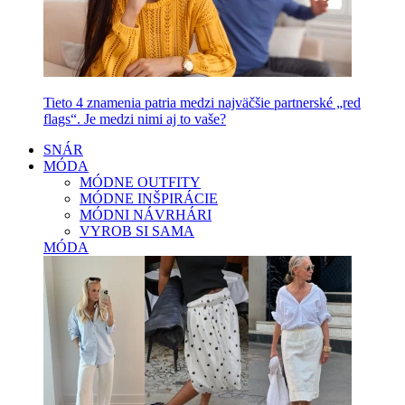
Tieto 4 znamenia patria medzi najväčšie partnerské „red
flags“. Je medzi nimi aj to vaše?
SNÁR
MÓDA
MÓDNE OUTFITY
MÓDNE INŠPIRÁCIE
MÓDNI NÁVRHÁRI
VYROB SI SAMA
MÓDA