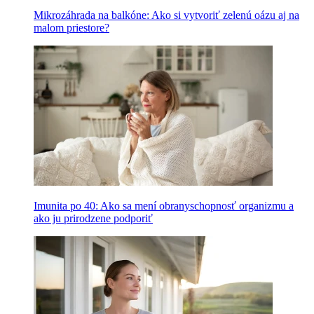
Mikrozáhrada na balkóne: Ako si vytvoriť zelenú oázu aj na
malom priestore?
Imunita po 40: Ako sa mení obranyschopnosť organizmu a
ako ju prirodzene podporiť