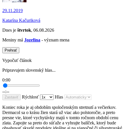
29.11.2019
Katarína Kačuriková
Dnes je
štvrtok
, 06.08.2026
Meniny má
Jozefína
- význam mena
Prehrať
Vypočuť článok
Pripravujem slovenský hlas...
0:00
--:--
Rýchlosť
Hlas
Zastaviť
Koniec roka je aj obdobím spoločenským stretnutí a večierkov.
Dermacol sa o krásu žien stará už viac ako polstoročie, a preto
presne vie, ktoré vychytávky majú v tomto ročnom období cenu
zlata. Zapojte sa preto do súťaže a vyhrajte balíček, ktorý bude
obsahovať skvelé produkty ideálne aj na vianočné či silvestrovské