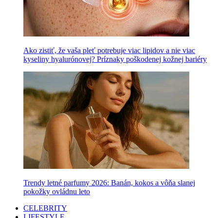
Ako zistiť, že vaša pleť potrebuje viac lipidov a nie viac
kyseliny hyalurónovej? Príznaky poškodenej kožnej bariéry
Trendy letné parfumy 2026: Banán, kokos a vôňa slanej
pokožky ovládnu leto
CELEBRITY
LIFESTYLE