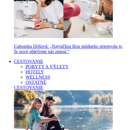
Ľubomíra Dóšová: „Najväčšou lžou módneho priemyslu je,
že nové oblečenie nás zmení.“
CESTOVANIE
POBYTY A VÝLETY
HOTELY
WELLNESS
OSTATNÉ
CESTOVANIE