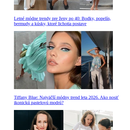
Letné módne trendy pre ženy po 40: Bodky, popelín,
bermudy a kúsky, ktoré lichotia postave
Tiffany Blue: Najväčší módny trend leta 2026. Ako nosiť
ikonickú pastelovú modrú?