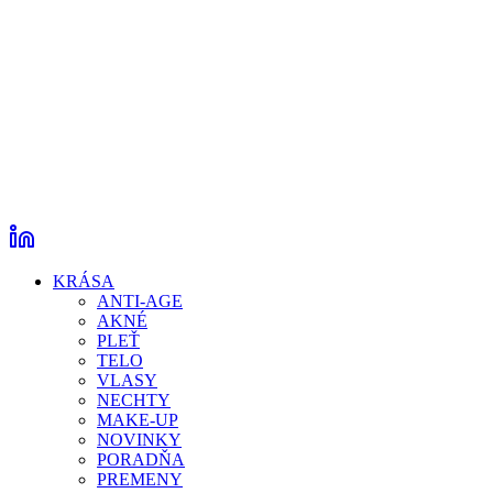
KRÁSA
ANTI-AGE
AKNÉ
PLEŤ
TELO
VLASY
NECHTY
MAKE-UP
NOVINKY
PORADŇA
PREMENY