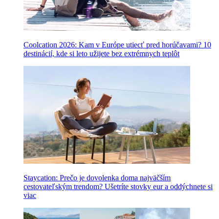
Coolcation 2026: Kam v Európe utiecť pred horúčavami? 10
destinácií, kde si leto užijete bez extrémnych teplôt
Staycation: Prečo je dovolenka doma najväčším
cestovateľským trendom? Ušetríte stovky eur a oddýchnete si
viac