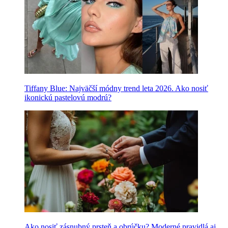
Tiffany Blue: Najväčší módny trend leta 2026. Ako nosiť
ikonickú pastelovú modrú?
Ako nosiť zásnubný prsteň a obrúčku? Moderné pravidlá aj