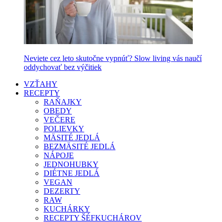
Neviete cez leto skutočne vypnúť? Slow living vás naučí
oddychovať bez výčitiek
VZŤAHY
RECEPTY
RAŇAJKY
OBEDY
VEČERE
POLIEVKY
MÄSITÉ JEDLÁ
BEZMÄSITÉ JEDLÁ
NÁPOJE
JEDNOHUBKY
DIÉTNE JEDLÁ
VEGAN
DEZERTY
RAW
KUCHÁRKY
RECEPTY ŠÉFKUCHÁROV