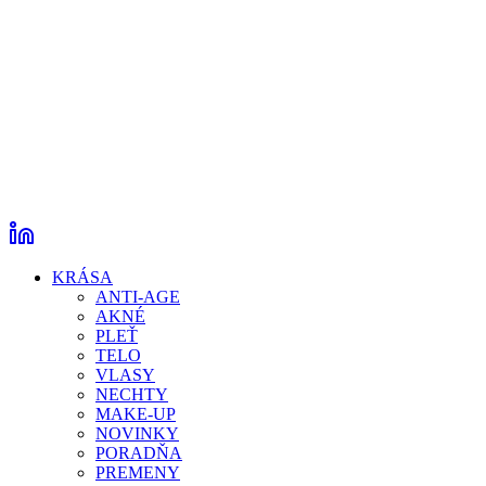
KRÁSA
ANTI-AGE
AKNÉ
PLEŤ
TELO
VLASY
NECHTY
MAKE-UP
NOVINKY
PORADŇA
PREMENY