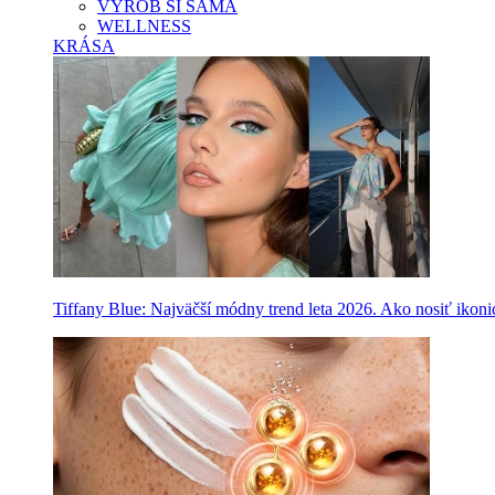
VYROB SI SAMA
WELLNESS
KRÁSA
Tiffany Blue: Najväčší módny trend leta 2026. Ako nosiť ikon