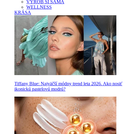
VYROB SI SAMA
WELLNESS
KRÁSA
Tiffany Blue: Najväčší módny trend leta 2026. Ako nosiť
ikonickú pastelovú modrú?