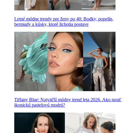
Letné módne trendy pre ženy po 40: Bodky, popelín,
bermudy a kúsky, ktoré lichotia postave
Tiffany Blue: Najväčší módny trend leta 2026. Ako nosiť
ikonickú pastelovú modrú?