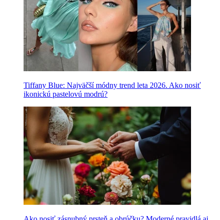
Tiffany Blue: Najväčší módny trend leta 2026. Ako nosiť
ikonickú pastelovú modrú?
Ako nosiť zásnubný prsteň a obrúčku? Moderné pravidlá aj