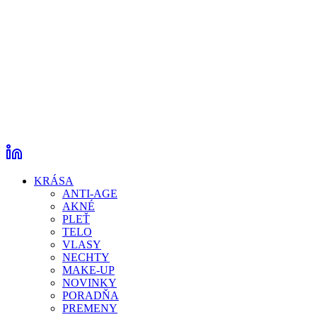
KRÁSA
ANTI-AGE
AKNÉ
PLEŤ
TELO
VLASY
NECHTY
MAKE-UP
NOVINKY
PORADŇA
PREMENY