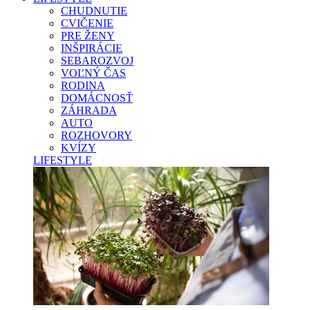
CHUDNUTIE
CVIČENIE
PRE ŽENY
INŠPIRÁCIE
SEBAROZVOJ
VOĽNÝ ČAS
RODINA
DOMÁCNOSŤ
ZÁHRADA
AUTO
ROZHOVORY
KVÍZY
LIFESTYLE