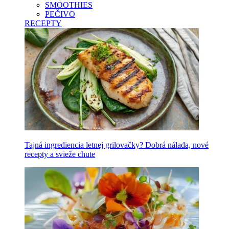
SMOOTHIES
PEČIVO
RECEPTY
Tajná ingrediencia letnej grilovačky? Dobrá nálada, nové
recepty a svieže chute