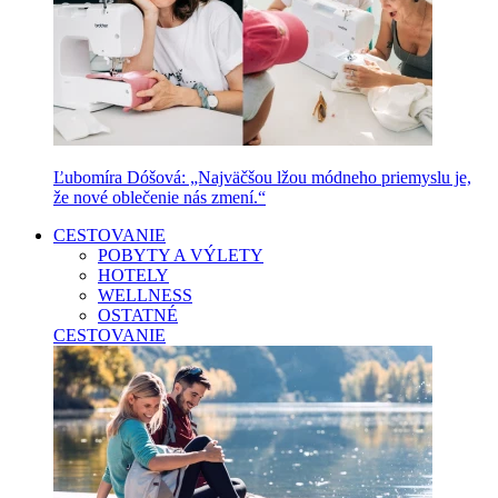
Ľubomíra Dóšová: „Najväčšou lžou módneho priemyslu je,
že nové oblečenie nás zmení.“
CESTOVANIE
POBYTY A VÝLETY
HOTELY
WELLNESS
OSTATNÉ
CESTOVANIE