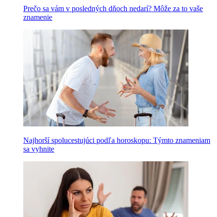
Prečo sa vám v posledných dňoch nedarí? Môže za to vaše
znamenie
Najhorší spolucestujúci podľa horoskopu: Týmto znameniam
sa vyhnite