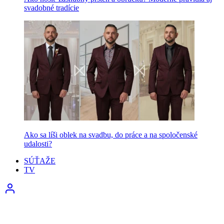
svadobné tradície
Ako sa líši oblek na svadbu, do práce a na spoločenské
udalosti?
SÚŤAŽE
TV