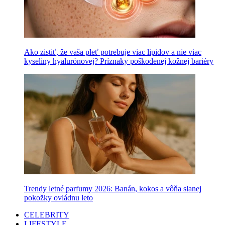
Ako zistiť, že vaša pleť potrebuje viac lipidov a nie viac
kyseliny hyalurónovej? Príznaky poškodenej kožnej bariéry
Trendy letné parfumy 2026: Banán, kokos a vôňa slanej
pokožky ovládnu leto
CELEBRITY
LIFESTYLE