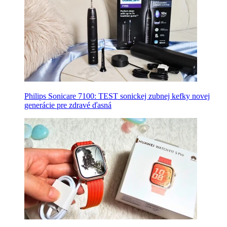
Philips Sonicare 7100: TEST sonickej zubnej kefky novej
generácie pre zdravé ďasná