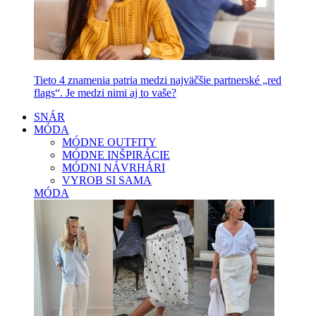
Tieto 4 znamenia patria medzi najväčšie partnerské „red
flags“. Je medzi nimi aj to vaše?
SNÁR
MÓDA
MÓDNE OUTFITY
MÓDNE INŠPIRÁCIE
MÓDNI NÁVRHÁRI
VYROB SI SAMA
MÓDA