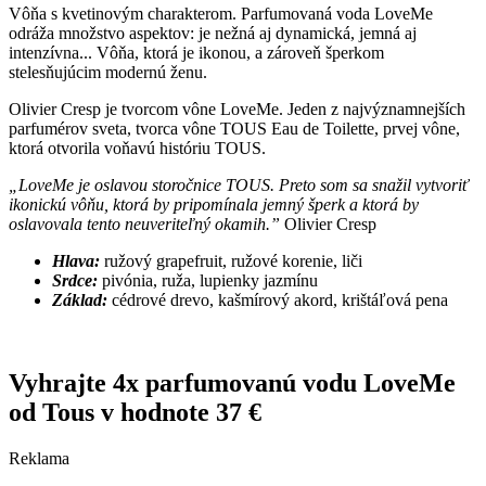
Vôňa s kvetinovým charakterom. Parfumovaná voda LoveMe
odráža množstvo aspektov: je nežná aj dynamická, jemná aj
intenzívna... Vôňa, ktorá je ikonou, a zároveň šperkom
stelesňujúcim modernú ženu.
Olivier Cresp je tvorcom vône LoveMe. Jeden z najvýznamnejších
parfumérov sveta, tvorca vône TOUS Eau de Toilette, prvej vône,
ktorá otvorila voňavú históriu TOUS.
„LoveMe je oslavou storočnice TOUS. Preto som sa snažil vytvoriť
ikonickú vôňu, ktorá by pripomínala jemný šperk a ktorá by
oslavovala tento neuveriteľný okamih.”
Olivier Cresp
Hlava:
ružový grapefruit, ružové korenie, liči
Srdce:
pivónia, ruža, lupienky jazmínu
Základ:
cédrové drevo, kašmírový akord, krištáľová pena
Vyhrajte 4x parfumovanú vodu LoveMe
od Tous v hodnote 37 €
Reklama