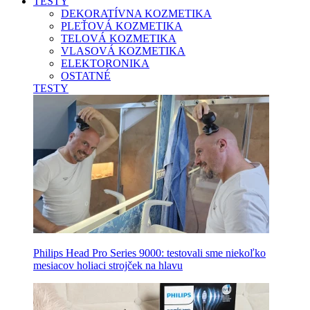
TESTY
DEKORATÍVNA KOZMETIKA
PLEŤOVÁ KOZMETIKA
TELOVÁ KOZMETIKA
VLASOVÁ KOZMETIKA
ELEKTORONIKA
OSTATNÉ
TESTY
Philips Head Pro Series 9000: testovali sme niekoľko
mesiacov holiaci strojček na hlavu