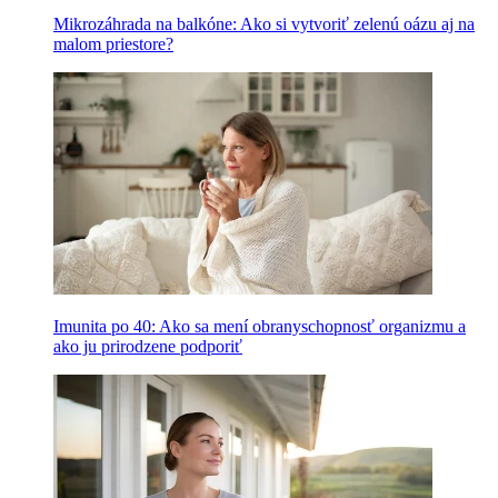
Mikrozáhrada na balkóne: Ako si vytvoriť zelenú oázu aj na
malom priestore?
Imunita po 40: Ako sa mení obranyschopnosť organizmu a
ako ju prirodzene podporiť