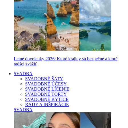
Letné dovolenky 2026: Ktoré krajiny sú bezpečné a ktoré
radšej zvážiť
SVADBA
SVADOBNÉ ŠATY
SVADOBNÉ ÚČESY
SVADOBNÉ LÍČENIE
SVADOBNÉ TORTY
SVADOBNÉ KYTICE
RADY A INŠPIRÁCIE
SVADBA