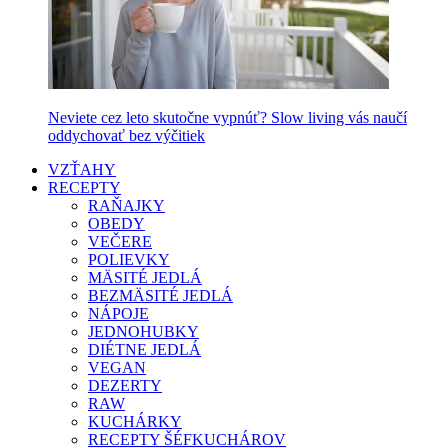
Neviete cez leto skutočne vypnúť? Slow living vás naučí
oddychovať bez výčitiek
VZŤAHY
RECEPTY
RAŇAJKY
OBEDY
VEČERE
POLIEVKY
MÄSITÉ JEDLÁ
BEZMÄSITÉ JEDLÁ
NÁPOJE
JEDNOHUBKY
DIÉTNE JEDLÁ
VEGAN
DEZERTY
RAW
KUCHÁRKY
RECEPTY ŠÉFKUCHÁROV