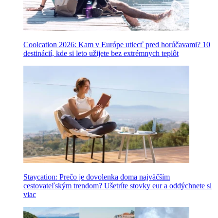
Coolcation 2026: Kam v Európe utiecť pred horúčavami? 10
destinácií, kde si leto užijete bez extrémnych teplôt
Staycation: Prečo je dovolenka doma najväčším
cestovateľským trendom? Ušetríte stovky eur a oddýchnete si
viac