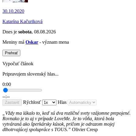
30.10.2020
Katarína Kačuriková
Dnes je
sobota
, 08.08.2026
Meniny má
Oskar
- význam mena
Prehrať
Vypočuť článok
Pripravujem slovenský hlas...
0:00
--:--
Rýchlosť
Hlas
Zastaviť
„Vždy ma lákalo to, keď sú dva rozličné svety vzájomne prepojené.
Rovnako je to aj v prípade LoveMe. Je to vôňa, ktorá bola
vytváraná ako šperkársky kúsok, pričom je odrazom mojej
dlhotrvajúcej spolupráce s TOUS.”
Olivier Cresp