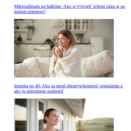
Mikrozáhrada na balkóne: Ako si vytvoriť zelenú oázu aj na
malom priestore?
Imunita po 40: Ako sa mení obranyschopnosť organizmu a
ako ju prirodzene podporiť