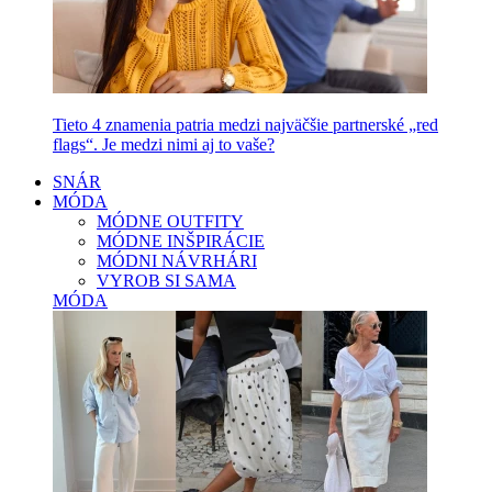
Tieto 4 znamenia patria medzi najväčšie partnerské „red
flags“. Je medzi nimi aj to vaše?
SNÁR
MÓDA
MÓDNE OUTFITY
MÓDNE INŠPIRÁCIE
MÓDNI NÁVRHÁRI
VYROB SI SAMA
MÓDA