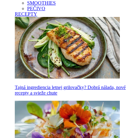
SMOOTHIES
PEČIVO
RECEPTY
Tajná ingrediencia letnej grilovačky? Dobrá nálada, nové
recepty a svieže chute