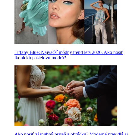
Tiffany Blue: Najväčší módny trend leta 2026. Ako nosiť
ikonickú pastelovú modrú?
Ako nosiť zásnubný prsteň a obrúčku? Moderné pravidlá aj