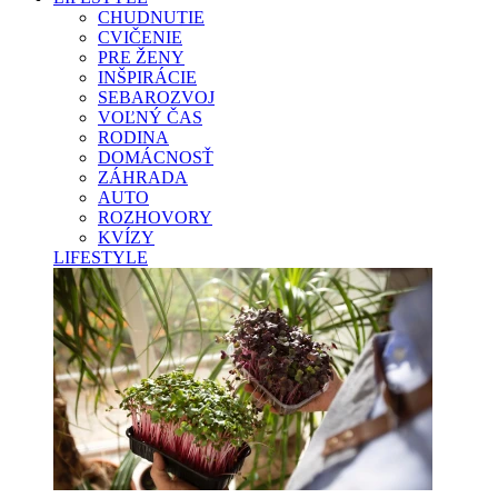
CHUDNUTIE
CVIČENIE
PRE ŽENY
INŠPIRÁCIE
SEBAROZVOJ
VOĽNÝ ČAS
RODINA
DOMÁCNOSŤ
ZÁHRADA
AUTO
ROZHOVORY
KVÍZY
LIFESTYLE