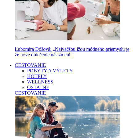
Ľubomíra Dóšová: „Najväčšou lžou módneho priemyslu je,
že nové oblečenie nás zmení.“
CESTOVANIE
POBYTY A VÝLETY
HOTELY
WELLNESS
OSTATNÉ
CESTOVANIE