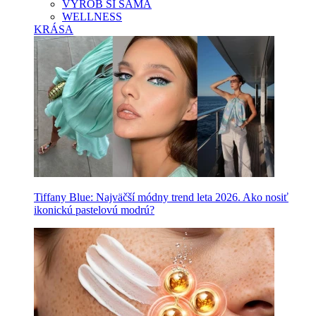
VYROB SI SAMA
WELLNESS
KRÁSA
Tiffany Blue: Najväčší módny trend leta 2026. Ako nosiť
ikonickú pastelovú modrú?