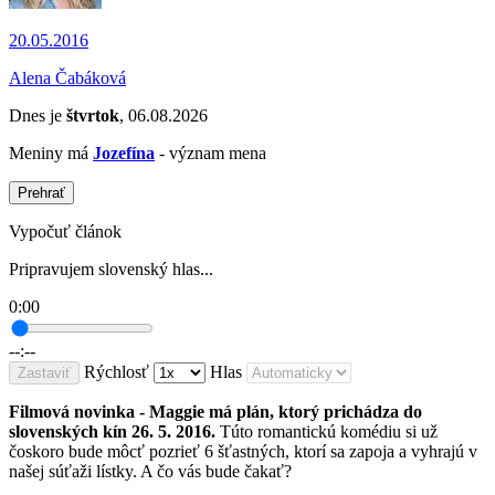
20.05.2016
Alena Čabáková
Dnes je
štvrtok
, 06.08.2026
Meniny má
Jozefína
- význam mena
Prehrať
Vypočuť článok
Pripravujem slovenský hlas...
0:00
--:--
Rýchlosť
Hlas
Zastaviť
Filmová novinka - Maggie má plán, ktorý prichádza do
slovenských kín 26. 5. 2016.
Túto romantickú komédiu si už
čoskoro bude môcť pozrieť 6 šťastných, ktorí sa zapoja a vyhrajú v
našej súťaži lístky. A čo vás bude čakať?