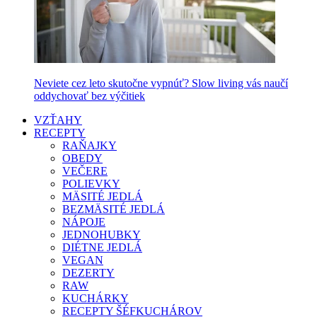
Neviete cez leto skutočne vypnúť? Slow living vás naučí
oddychovať bez výčitiek
VZŤAHY
RECEPTY
RAŇAJKY
OBEDY
VEČERE
POLIEVKY
MÄSITÉ JEDLÁ
BEZMÄSITÉ JEDLÁ
NÁPOJE
JEDNOHUBKY
DIÉTNE JEDLÁ
VEGAN
DEZERTY
RAW
KUCHÁRKY
RECEPTY ŠÉFKUCHÁROV