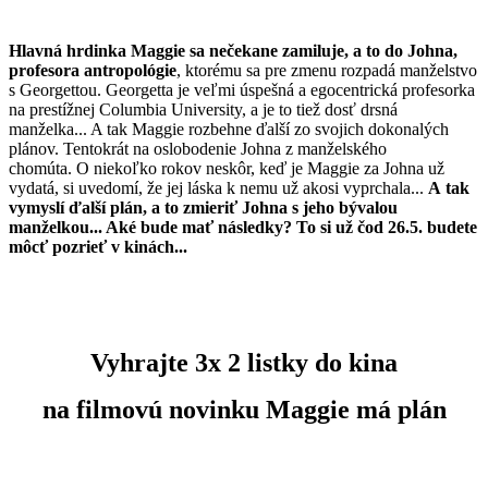
Hlavná hrdinka Maggie sa nečekane zamiluje, a to do Johna,
profesora antropológie
, ktorému sa pre zmenu rozpadá manželstvo
s Georgettou. Georgetta je veľmi úspešná a egocentrická profesorka
na prestížnej Columbia University, a je to tiež dosť drsná
manželka... A tak Maggie rozbehne ďalší zo svojich dokonalých
plánov. Tentokrát na oslobodenie Johna z manželského
chomúta. O niekoľko rokov neskôr, keď je Maggie za Johna už
vydatá, si uvedomí, že jej láska k nemu už akosi vyprchala...
A tak
vymyslí ďalší plán, a to zmieriť Johna s jeho bývalou
manželkou... Aké bude mať následky? To si už čod 26.5. budete
môcť pozrieť v kinách...
Vyhrajte 3x 2 listky do kina
na filmovú novinku Maggie má plán