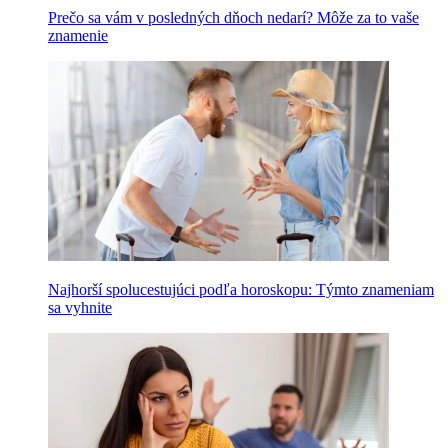
Prečo sa vám v posledných dňoch nedarí? Môže za to vaše
znamenie
Najhorší spolucestujúci podľa horoskopu: Týmto znameniam
sa vyhnite