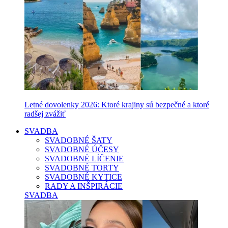
Letné dovolenky 2026: Ktoré krajiny sú bezpečné a ktoré
radšej zvážiť
SVADBA
SVADOBNÉ ŠATY
SVADOBNÉ ÚČESY
SVADOBNÉ LÍČENIE
SVADOBNÉ TORTY
SVADOBNÉ KYTICE
RADY A INŠPIRÁCIE
SVADBA