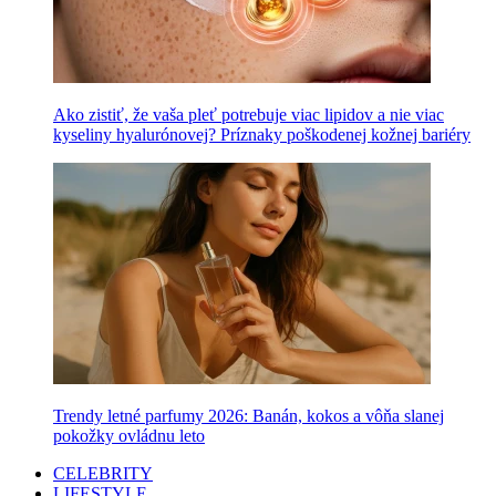
Ako zistiť, že vaša pleť potrebuje viac lipidov a nie viac
kyseliny hyalurónovej? Príznaky poškodenej kožnej bariéry
Trendy letné parfumy 2026: Banán, kokos a vôňa slanej
pokožky ovládnu leto
CELEBRITY
LIFESTYLE