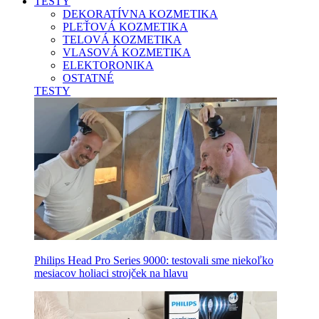
TESTY
DEKORATÍVNA KOZMETIKA
PLEŤOVÁ KOZMETIKA
TELOVÁ KOZMETIKA
VLASOVÁ KOZMETIKA
ELEKTORONIKA
OSTATNÉ
TESTY
Philips Head Pro Series 9000: testovali sme niekoľko
mesiacov holiaci strojček na hlavu