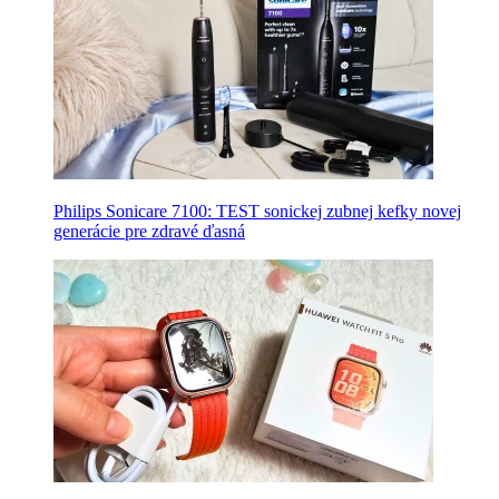
Philips Sonicare 7100: TEST sonickej zubnej kefky novej
generácie pre zdravé ďasná