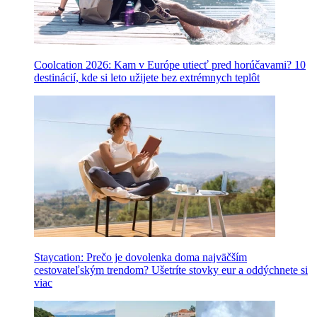
Coolcation 2026: Kam v Európe utiecť pred horúčavami? 10
destinácií, kde si leto užijete bez extrémnych teplôt
Staycation: Prečo je dovolenka doma najväčším
cestovateľským trendom? Ušetríte stovky eur a oddýchnete si
viac