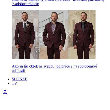
svadobné tradície
Ako sa líši oblek na svadbu, do práce a na spoločenské
udalosti?
SÚŤAŽE
TV