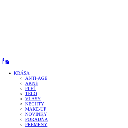
KRÁSA
ANTI-AGE
AKNÉ
PLEŤ
TELO
VLASY
NECHTY
MAKE-UP
NOVINKY
PORADŇA
PREMENY