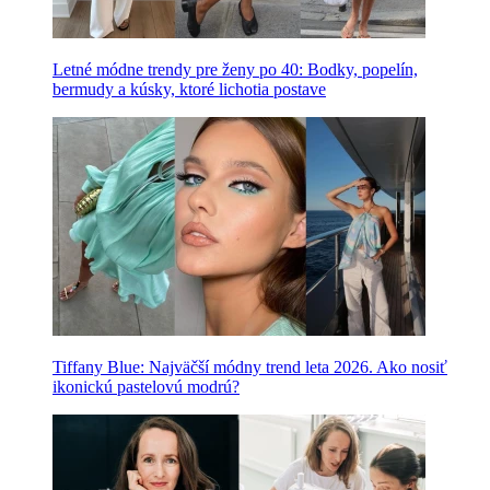
Letné módne trendy pre ženy po 40: Bodky, popelín,
bermudy a kúsky, ktoré lichotia postave
Tiffany Blue: Najväčší módny trend leta 2026. Ako nosiť
ikonickú pastelovú modrú?