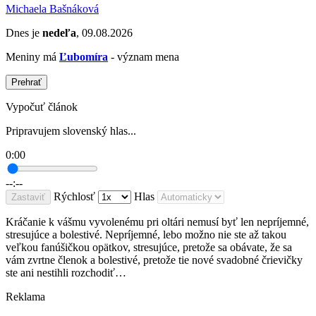
Michaela Bašnáková
Dnes je
nedeľa
, 09.08.2026
Meniny má
Ľubomíra
- význam mena
Prehrať
Vypočuť článok
Pripravujem slovenský hlas...
0:00
--:--
Rýchlosť
Hlas
Zastaviť
Kráčanie k vášmu vyvolenému pri oltári nemusí byť len nepríjemné,
stresujúce a bolestivé. Nepríjemné, lebo možno nie ste až takou
veľkou fanúšičkou opätkov, stresujúce, pretože sa obávate, že sa
vám zvrtne členok a bolestivé, pretože tie nové svadobné črievičky
ste ani nestihli rozchodiť…
Reklama