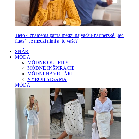
Tieto 4 znamenia patria medzi najväčšie partnerské „red
flags“. Je medzi nimi aj to vaše?
SNÁR
MÓDA
MÓDNE OUTFITY
MÓDNE INŠPIRÁCIE
MÓDNI NÁVRHÁRI
VYROB SI SAMA
MÓDA