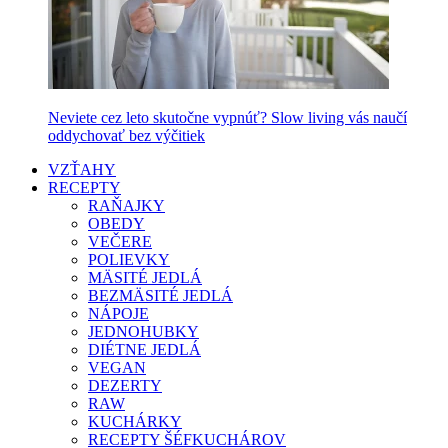
Neviete cez leto skutočne vypnúť? Slow living vás naučí
oddychovať bez výčitiek
VZŤAHY
RECEPTY
RAŇAJKY
OBEDY
VEČERE
POLIEVKY
MÄSITÉ JEDLÁ
BEZMÄSITÉ JEDLÁ
NÁPOJE
JEDNOHUBKY
DIÉTNE JEDLÁ
VEGAN
DEZERTY
RAW
KUCHÁRKY
RECEPTY ŠÉFKUCHÁROV