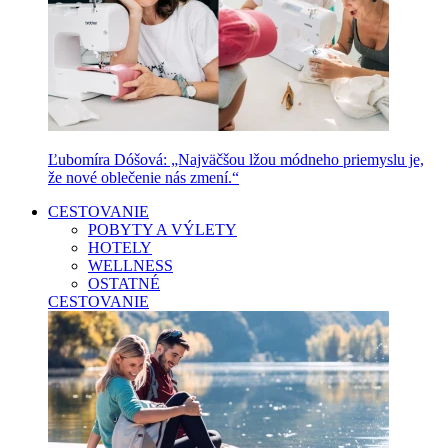
Ľubomíra Dóšová: „Najväčšou lžou módneho priemyslu je,
že nové oblečenie nás zmení.“
CESTOVANIE
POBYTY A VÝLETY
HOTELY
WELLNESS
OSTATNÉ
CESTOVANIE