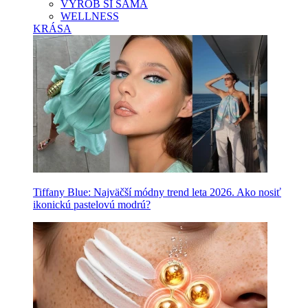
VYROB SI SAMA
WELLNESS
KRÁSA
Tiffany Blue: Najväčší módny trend leta 2026. Ako nosiť
ikonickú pastelovú modrú?