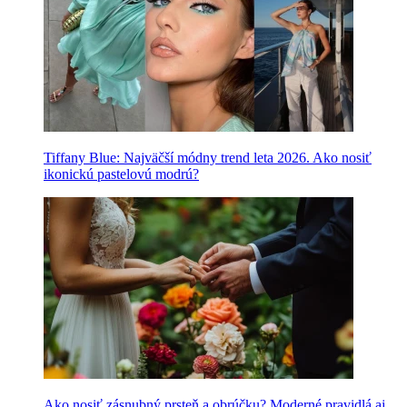
Tiffany Blue: Najväčší módny trend leta 2026. Ako nosiť
ikonickú pastelovú modrú?
Ako nosiť zásnubný prsteň a obrúčku? Moderné pravidlá aj