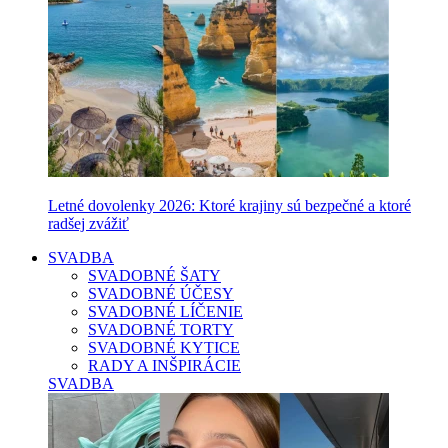
Letné dovolenky 2026: Ktoré krajiny sú bezpečné a ktoré
radšej zvážiť
SVADBA
SVADOBNÉ ŠATY
SVADOBNÉ ÚČESY
SVADOBNÉ LÍČENIE
SVADOBNÉ TORTY
SVADOBNÉ KYTICE
RADY A INŠPIRÁCIE
SVADBA