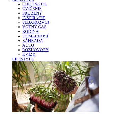
CHUDNUTIE
CVIČENIE
PRE ŽENY
INŠPIRÁCIE
SEBAROZVOJ
VOĽNÝ ČAS
RODINA
DOMÁCNOSŤ
ZÁHRADA
AUTO
ROZHOVORY
KVÍZY
LIFESTYLE