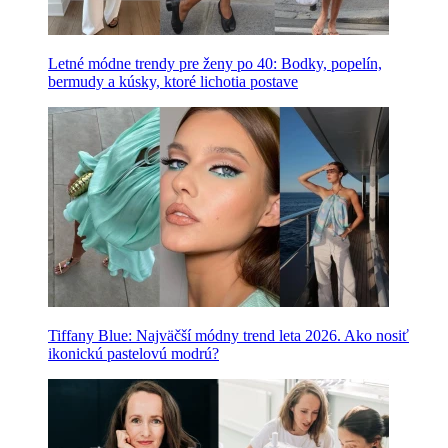
Letné módne trendy pre ženy po 40: Bodky, popelín,
bermudy a kúsky, ktoré lichotia postave
Tiffany Blue: Najväčší módny trend leta 2026. Ako nosiť
ikonickú pastelovú modrú?