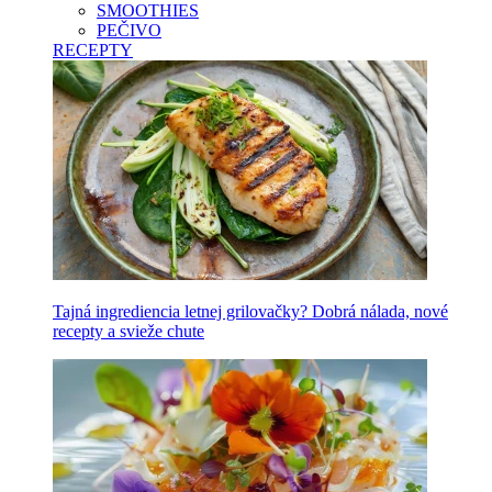
SMOOTHIES
PEČIVO
RECEPTY
Tajná ingrediencia letnej grilovačky? Dobrá nálada, nové
recepty a svieže chute