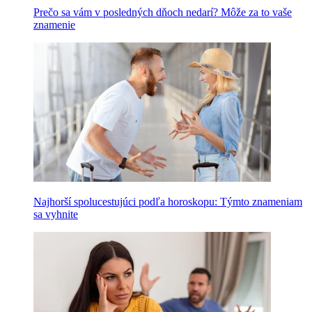
Prečo sa vám v posledných dňoch nedarí? Môže za to vaše
znamenie
Najhorší spolucestujúci podľa horoskopu: Týmto znameniam
sa vyhnite