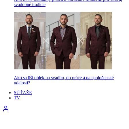
svadobné tradície
Ako sa líši oblek na svadbu, do práce a na spoločenské
udalosti?
SÚŤAŽE
TV