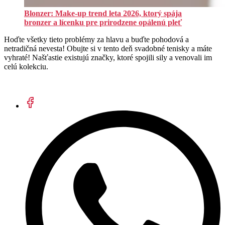
Blonzer: Make-up trend leta 2026, ktorý spája
bronzer a lícenku pre prirodzene opálenú pleť
Hoďte všetky tieto problémy za hlavu a buďte pohodová a
netradičná nevesta! Obujte si v tento deň svadobné tenisky a máte
vyhraté! Našťastie existujú značky, ktoré spojili sily a venovali im
celú kolekciu.