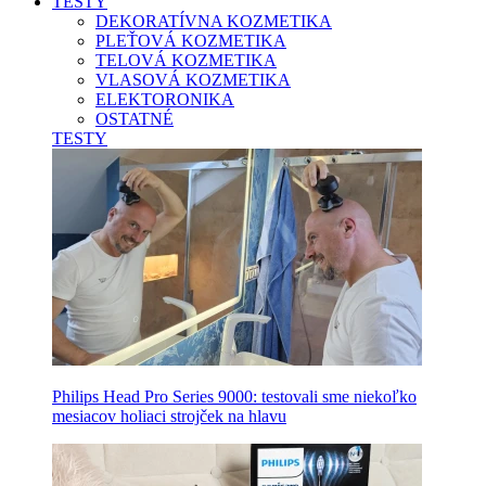
TESTY
DEKORATÍVNA KOZMETIKA
PLEŤOVÁ KOZMETIKA
TELOVÁ KOZMETIKA
VLASOVÁ KOZMETIKA
ELEKTORONIKA
OSTATNÉ
TESTY
Philips Head Pro Series 9000: testovali sme niekoľko
mesiacov holiaci strojček na hlavu