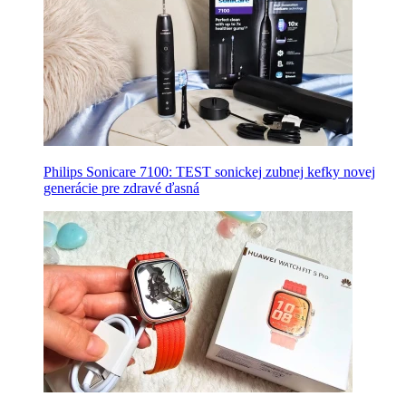
Philips Sonicare 7100: TEST sonickej zubnej kefky novej
generácie pre zdravé ďasná