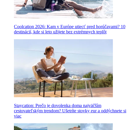
Coolcation 2026: Kam v Európe utiecť pred horúčavami? 10
destinácií, kde si leto užijete bez extrémnych teplôt
Staycation: Prečo je dovolenka doma najväčším
cestovateľským trendom? Ušetríte stovky eur a oddýchnete si
viac