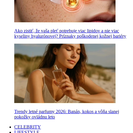
Ako zistiť, že vaša pleť potrebuje viac lipidov a nie viac
kyseliny hyalurónovej? Príznaky poškodenej kožnej bariéry
Trendy letné parfumy 2026: Banán, kokos a vôňa slanej
pokožky ovládnu leto
CELEBRITY
LIFESTYLE