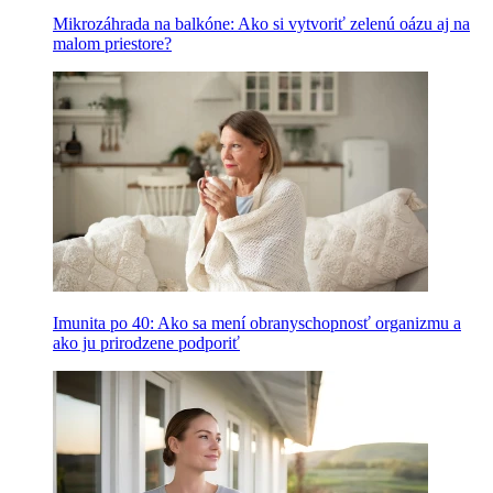
Mikrozáhrada na balkóne: Ako si vytvoriť zelenú oázu aj na
malom priestore?
Imunita po 40: Ako sa mení obranyschopnosť organizmu a
ako ju prirodzene podporiť