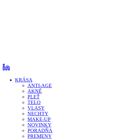
KRÁSA
ANTI-AGE
AKNÉ
PLEŤ
TELO
VLASY
NECHTY
MAKE-UP
NOVINKY
PORADŇA
PREMENY