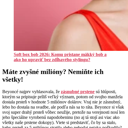
Soft box bob 2026: Komu pristane mäkký bob a
ako ho upraviť bez zdĺhavého stylingu?
Máte zvyšné milióny? Nemiňte ich
všetky!
Beyoncé najprv vyhlasovala, že
zásnubné prstene
sú hlúposti,
ktorým sa pripisuje príliš veľký význam, potom od svojho manžela
dostala prsteň v hodnote 5 miliónov dolárov. Vraj nie je zásnubný,
lebo ho dostala na svadbe, ale podľa nás sa to ráta. Beyonce si však
svoj super drahý prsteň vôbec neužije, pretože na verejnosti nosí len
jeho špeciálne vyrobenú napodobeninu (no aj tá stojí asi viac ako
všetky naše prstene dokopy). Viete si predstaviť, čo by sa stalo,
keby prsteň za 5 miliónov stratila alebo nebodaj nejako poškodila?