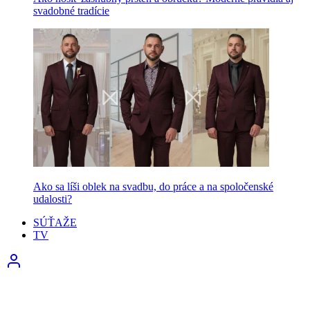
svadobné tradície
Ako sa líši oblek na svadbu, do práce a na spoločenské
udalosti?
SÚŤAŽE
TV