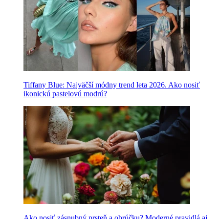
Tiffany Blue: Najväčší módny trend leta 2026. Ako nosiť
ikonickú pastelovú modrú?
Ako nosiť zásnubný prsteň a obrúčku? Moderné pravidlá aj