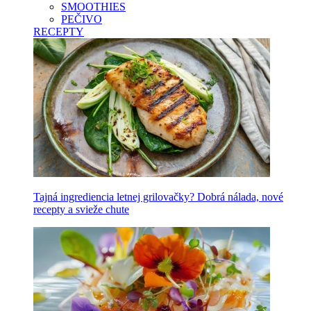
SMOOTHIES
PEČIVO
RECEPTY
Tajná ingrediencia letnej grilovačky? Dobrá nálada, nové
recepty a svieže chute