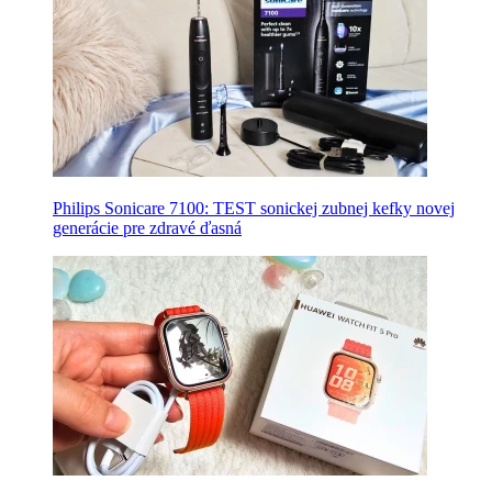
Philips Sonicare 7100: TEST sonickej zubnej kefky novej
generácie pre zdravé ďasná