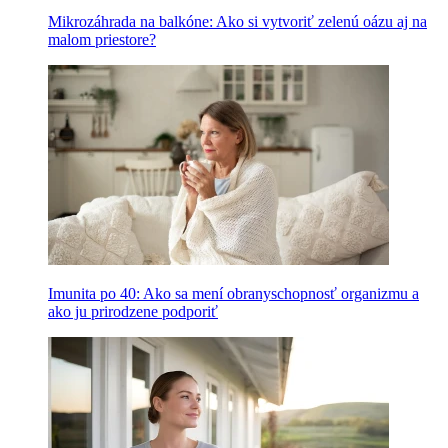
Mikrozáhrada na balkóne: Ako si vytvoriť zelenú oázu aj na
malom priestore?
Imunita po 40: Ako sa mení obranyschopnosť organizmu a
ako ju prirodzene podporiť