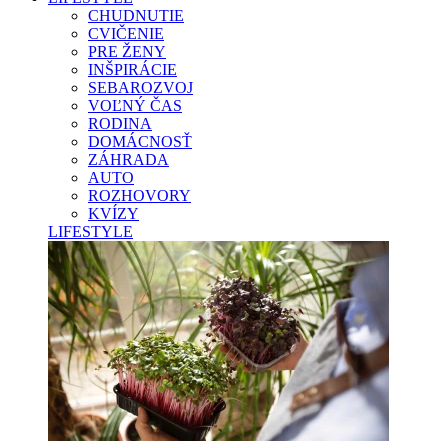
CHUDNUTIE
CVIČENIE
PRE ŽENY
INŠPIRÁCIE
SEBAROZVOJ
VOĽNÝ ČAS
RODINA
DOMÁCNOSŤ
ZÁHRADA
AUTO
ROZHOVORY
KVÍZY
LIFESTYLE