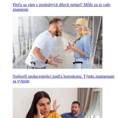
Prečo sa vám v posledných dňoch nedarí? Môže za to vaše
znamenie
Najhorší spolucestujúci podľa horoskopu: Týmto znameniam
sa vyhnite