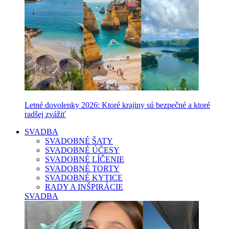
Letné dovolenky 2026: Ktoré krajiny sú bezpečné a ktoré
radšej zvážiť
SVADBA
SVADOBNÉ ŠATY
SVADOBNÉ ÚČESY
SVADOBNÉ LÍČENIE
SVADOBNÉ TORTY
SVADOBNÉ KYTICE
RADY A INŠPIRÁCIE
SVADBA