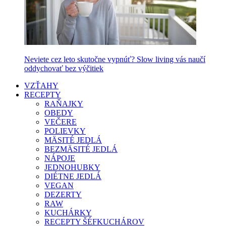
Neviete cez leto skutočne vypnúť? Slow living vás naučí
oddychovať bez výčitiek
VZŤAHY
RECEPTY
RAŇAJKY
OBEDY
VEČERE
POLIEVKY
MÄSITÉ JEDLÁ
BEZMÄSITÉ JEDLÁ
NÁPOJE
JEDNOHUBKY
DIÉTNE JEDLÁ
VEGAN
DEZERTY
RAW
KUCHÁRKY
RECEPTY ŠÉFKUCHÁROV