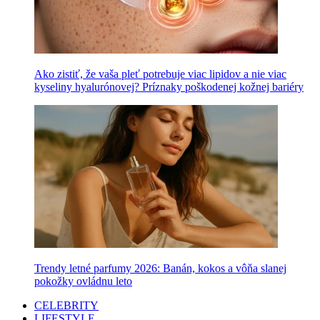
Ako zistiť, že vaša pleť potrebuje viac lipidov a nie viac
kyseliny hyalurónovej? Príznaky poškodenej kožnej bariéry
Trendy letné parfumy 2026: Banán, kokos a vôňa slanej
pokožky ovládnu leto
CELEBRITY
LIFESTYLE