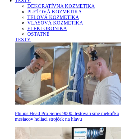
TESTY
DEKORATÍVNA KOZMETIKA
PLEŤOVÁ KOZMETIKA
TELOVÁ KOZMETIKA
VLASOVÁ KOZMETIKA
ELEKTORONIKA
OSTATNÉ
TESTY
Philips Head Pro Series 9000: testovali sme niekoľko
mesiacov holiaci strojček na hlavu