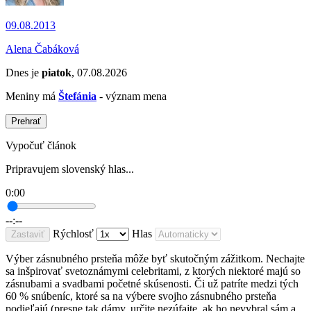
09.08.2013
Alena Čabáková
Dnes je
piatok
, 07.08.2026
Meniny má
Štefánia
- význam mena
Prehrať
Vypočuť článok
Pripravujem slovenský hlas...
0:00
--:--
Rýchlosť
Hlas
Zastaviť
Výber zásnubného prsteňa môže byť skutočným zážitkom. Nechajte
sa inšpirovať svetoznámymi celebritami, z ktorých niektoré majú so
zásnubami a svadbami početné skúsenosti. Či už patríte medzi tých
60 % snúbeníc, ktoré sa na výbere svojho zásnubného prsteňa
podieľajú (presne tak dámy, určite nezúfajte, ak ho nevybral sám a