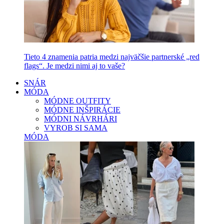
Tieto 4 znamenia patria medzi najväčšie partnerské „red
flags“. Je medzi nimi aj to vaše?
SNÁR
MÓDA
MÓDNE OUTFITY
MÓDNE INŠPIRÁCIE
MÓDNI NÁVRHÁRI
VYROB SI SAMA
MÓDA