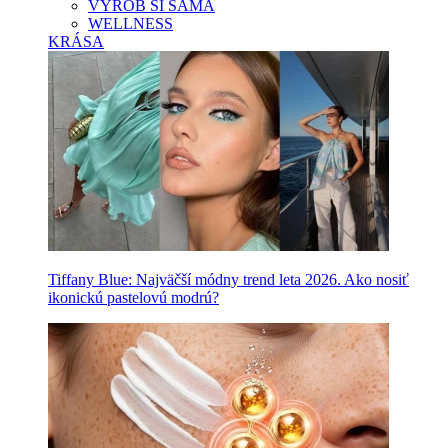
VYROB SI SAMA
WELLNESS
KRÁSA
Tiffany Blue: Najväčší módny trend leta 2026. Ako nosiť
ikonickú pastelovú modrú?