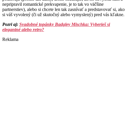
nepripravil romantické prekvapenie, je to tak vo väčšine
partnerstiev), alebo si chcete len tak zasnívať a predstavovať si, ako
si váš vyvolený (či už skutočný alebo vymyslený) pred vás kľakne.
Pozri aj:
Svadobné topánky Badgley Mischka: Vyberieš si
elegantné alebo retro?
Reklama