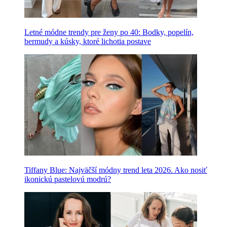
Letné módne trendy pre ženy po 40: Bodky, popelín,
bermudy a kúsky, ktoré lichotia postave
Tiffany Blue: Najväčší módny trend leta 2026. Ako nosiť
ikonickú pastelovú modrú?