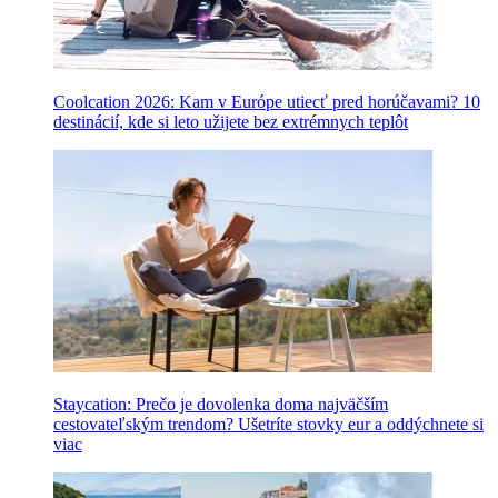
Coolcation 2026: Kam v Európe utiecť pred horúčavami? 10
destinácií, kde si leto užijete bez extrémnych teplôt
Staycation: Prečo je dovolenka doma najväčším
cestovateľským trendom? Ušetríte stovky eur a oddýchnete si
viac