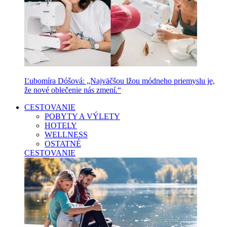
Ľubomíra Dóšová: „Najväčšou lžou módneho priemyslu je,
že nové oblečenie nás zmení.“
CESTOVANIE
POBYTY A VÝLETY
HOTELY
WELLNESS
OSTATNÉ
CESTOVANIE