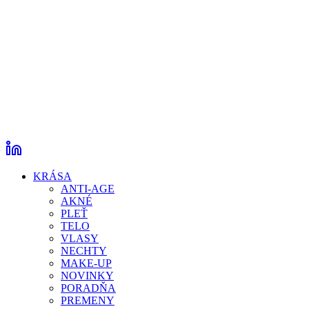
KRÁSA
ANTI-AGE
AKNÉ
PLEŤ
TELO
VLASY
NECHTY
MAKE-UP
NOVINKY
PORADŇA
PREMENY