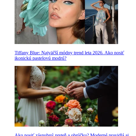
Tiffany Blue: Najväčší módny trend leta 2026. Ako nosiť
ikonickú pastelovú modrú?
Ako nosiť zásnubný prsteň a obrúčku? Moderné pravidlá aj