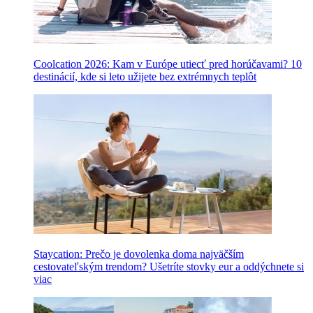
Coolcation 2026: Kam v Európe utiecť pred horúčavami? 10
destinácií, kde si leto užijete bez extrémnych teplôt
Staycation: Prečo je dovolenka doma najväčším
cestovateľským trendom? Ušetríte stovky eur a oddýchnete si
viac