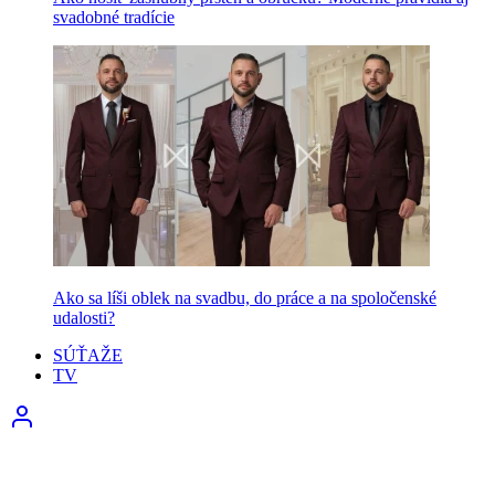
svadobné tradície
Ako sa líši oblek na svadbu, do práce a na spoločenské
udalosti?
SÚŤAŽE
TV