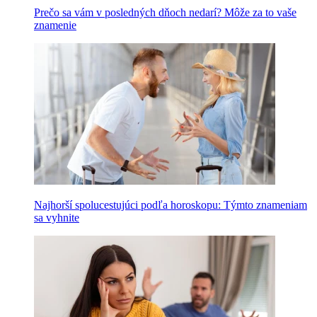
Prečo sa vám v posledných dňoch nedarí? Môže za to vaše
znamenie
Najhorší spolucestujúci podľa horoskopu: Týmto znameniam
sa vyhnite