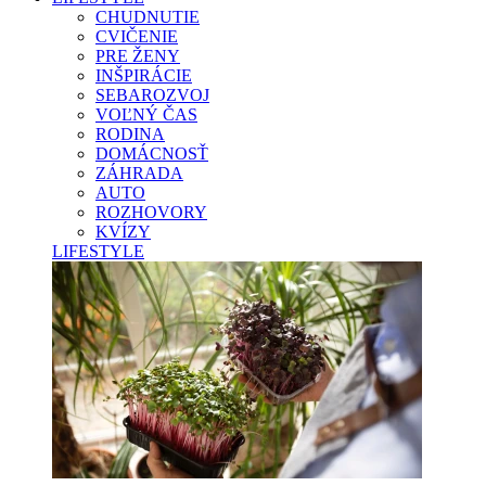
CHUDNUTIE
CVIČENIE
PRE ŽENY
INŠPIRÁCIE
SEBAROZVOJ
VOĽNÝ ČAS
RODINA
DOMÁCNOSŤ
ZÁHRADA
AUTO
ROZHOVORY
KVÍZY
LIFESTYLE