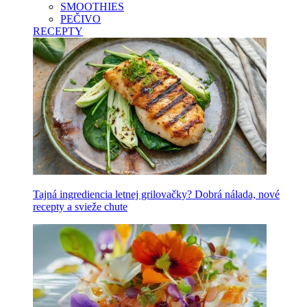
SMOOTHIES
PEČIVO
RECEPTY
Tajná ingrediencia letnej grilovačky? Dobrá nálada, nové
recepty a svieže chute