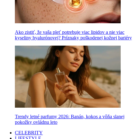
Ako zistiť, že vaša pleť potrebuje viac lipidov a nie viac
kyseliny hyalurónovej? Príznaky poškodenej kožnej bariéry
Trendy letné parfumy 2026: Banán, kokos a vôňa slanej
pokožky ovládnu leto
CELEBRITY
LIFESTYLE