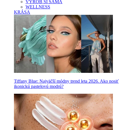
VYROB SI SAMA
WELLNESS
KRÁSA
Tiffany Blue: Najväčší módny trend leta 2026. Ako nosiť
ikonickú pastelovú modrú?