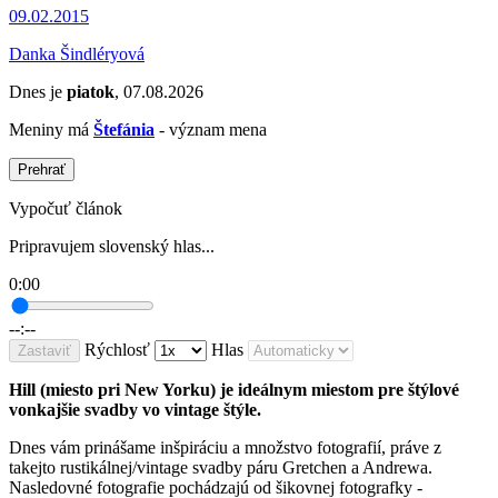
09.02.2015
Danka Šindléryová
Dnes je
piatok
, 07.08.2026
Meniny má
Štefánia
- význam mena
Prehrať
Vypočuť článok
Pripravujem slovenský hlas...
0:00
--:--
Rýchlosť
Hlas
Zastaviť
Hill (miesto pri New Yorku) je ideálnym miestom pre štýlové
vonkajšie svadby vo vintage štýle.
Dnes vám prinášame inšpiráciu a množstvo fotografií, práve z
takejto rustikálnej/vintage svadby páru Gretchen a Andrewa.
Nasledovné fotografie pochádzajú od šikovnej fotografky -