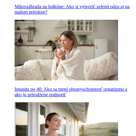
Mikrozáhrada na balkóne: Ako si vytvoriť zelenú oázu aj na
malom priestore?
Imunita po 40: Ako sa mení obranyschopnosť organizmu a
ako ju prirodzene podporiť