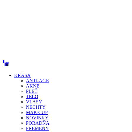
KRÁSA
ANTI-AGE
AKNÉ
PLEŤ
TELO
VLASY
NECHTY
MAKE-UP
NOVINKY
PORADŇA
PREMENY