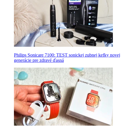
Philips Sonicare 7100: TEST sonickej zubnej kefky novej
generácie pre zdravé ďasná