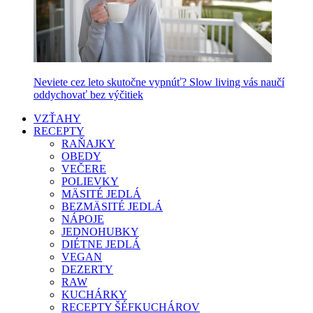
Neviete cez leto skutočne vypnúť? Slow living vás naučí
oddychovať bez výčitiek
VZŤAHY
RECEPTY
RAŇAJKY
OBEDY
VEČERE
POLIEVKY
MÄSITÉ JEDLÁ
BEZMÄSITÉ JEDLÁ
NÁPOJE
JEDNOHUBKY
DIÉTNE JEDLÁ
VEGAN
DEZERTY
RAW
KUCHÁRKY
RECEPTY ŠÉFKUCHÁROV