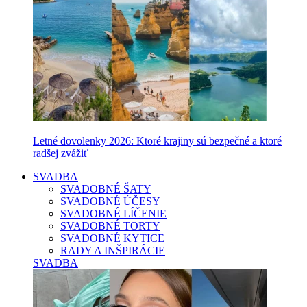
Letné dovolenky 2026: Ktoré krajiny sú bezpečné a ktoré
radšej zvážiť
SVADBA
SVADOBNÉ ŠATY
SVADOBNÉ ÚČESY
SVADOBNÉ LÍČENIE
SVADOBNÉ TORTY
SVADOBNÉ KYTICE
RADY A INŠPIRÁCIE
SVADBA