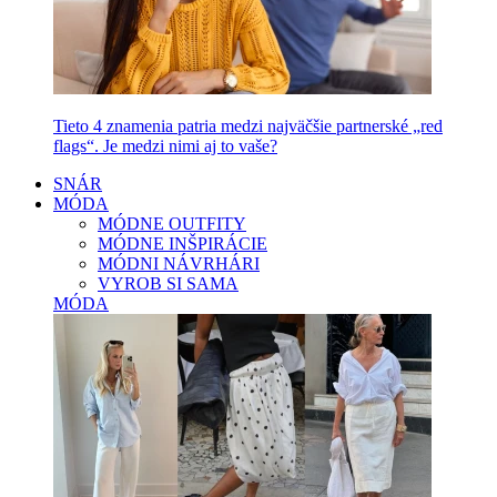
Tieto 4 znamenia patria medzi najväčšie partnerské „red
flags“. Je medzi nimi aj to vaše?
SNÁR
MÓDA
MÓDNE OUTFITY
MÓDNE INŠPIRÁCIE
MÓDNI NÁVRHÁRI
VYROB SI SAMA
MÓDA