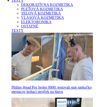
TESTY
DEKORATÍVNA KOZMETIKA
PLEŤOVÁ KOZMETIKA
TELOVÁ KOZMETIKA
VLASOVÁ KOZMETIKA
ELEKTORONIKA
OSTATNÉ
TESTY
Philips Head Pro Series 9000: testovali sme niekoľko
mesiacov holiaci strojček na hlavu