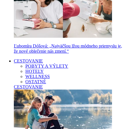
Ľubomíra Dóšová: „Najväčšou lžou módneho priemyslu je,
že nové oblečenie nás zmení.“
CESTOVANIE
POBYTY A VÝLETY
HOTELY
WELLNESS
OSTATNÉ
CESTOVANIE