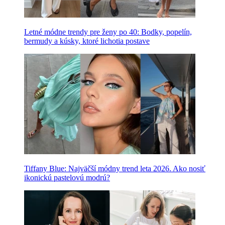
Letné módne trendy pre ženy po 40: Bodky, popelín,
bermudy a kúsky, ktoré lichotia postave
Tiffany Blue: Najväčší módny trend leta 2026. Ako nosiť
ikonickú pastelovú modrú?