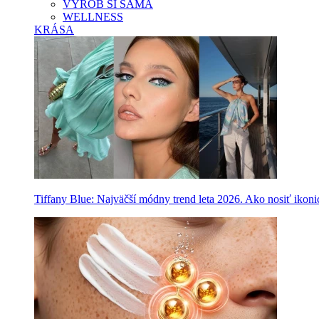
VYROB SI SAMA
WELLNESS
KRÁSA
Tiffany Blue: Najväčší módny trend leta 2026. Ako nosiť ikon