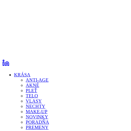
KRÁSA
ANTI-AGE
AKNÉ
PLEŤ
TELO
VLASY
NECHTY
MAKE-UP
NOVINKY
PORADŇA
PREMENY