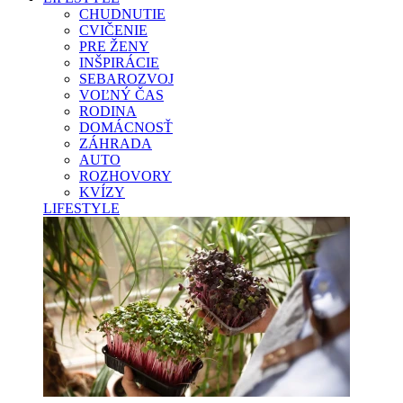
CHUDNUTIE
CVIČENIE
PRE ŽENY
INŠPIRÁCIE
SEBAROZVOJ
VOĽNÝ ČAS
RODINA
DOMÁCNOSŤ
ZÁHRADA
AUTO
ROZHOVORY
KVÍZY
LIFESTYLE