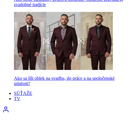
svadobné tradície
Ako sa líši oblek na svadbu, do práce a na spoločenské
udalosti?
SÚŤAŽE
TV