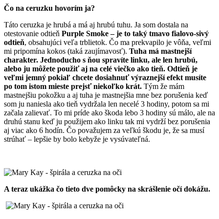
Čo na ceruzku hovorím ja?
Táto ceruzka je hrubá a má aj hrubú tuhu. Ja som dostala na
otestovanie odtieň
Purple Smoke – je to taký tmavo fialovo-sivý
odtieň
, obsahujúci veľa trblietok. Čo ma prekvapilo je vôňa, veľmi
mi pripomína kokos (taká zaujímavosť).
Tuha má mastnejší
charakter. Jednoducho s ňou spravíte linku, ale len hrubú,
alebo ju môžete použiť aj na celé viečko ako tieň. Odtieň je
veľmi jemný pokiaľ chcete dosiahnuť výraznejší efekt musíte
po tom istom mieste prejsť niekoľko krát.
Tým že mám
mastnejšiu pokožku a aj tuha je mastnejšia mne bez porušenia keď
som ju naniesla ako tieň vydržala len necelé 3 hodiny, potom sa mi
začala zalievať. To mi príde ako škoda lebo 3 hodiny sú málo, ale na
druhú stanu keď ju použijem ako linku tak mi vydrží bez porušenia
aj viac ako 6 hodín. Čo považujem za veľkú škodu je, že sa musí
strúhať – lepšie by bolo kebyže je vysúvateľná.
A teraz ukážka čo tieto dve pomôcky na skrášlenie očí dokážu.