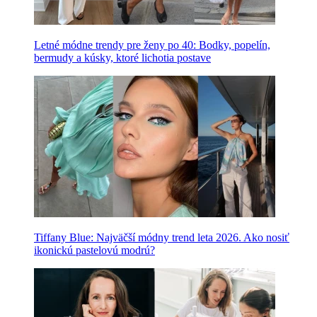
Letné módne trendy pre ženy po 40: Bodky, popelín,
bermudy a kúsky, ktoré lichotia postave
Tiffany Blue: Najväčší módny trend leta 2026. Ako nosiť
ikonickú pastelovú modrú?