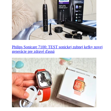
Philips Sonicare 7100: TEST sonickej zubnej kefky novej
generácie pre zdravé ďasná