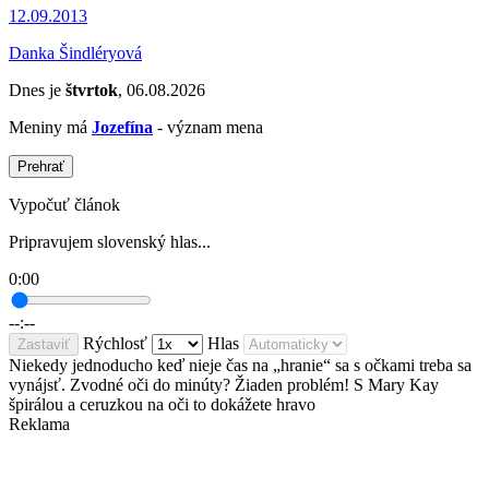
12.09.2013
Danka Šindléryová
Dnes je
štvrtok
, 06.08.2026
Meniny má
Jozefína
- význam mena
Prehrať
Vypočuť článok
Pripravujem slovenský hlas...
0:00
--:--
Rýchlosť
Hlas
Zastaviť
Niekedy jednoducho keď nieje čas na „hranie“ sa s očkami treba sa
vynájsť. Zvodné oči do minúty? Žiaden problém! S Mary Kay
špirálou a ceruzkou na oči to dokážete hravo
Reklama