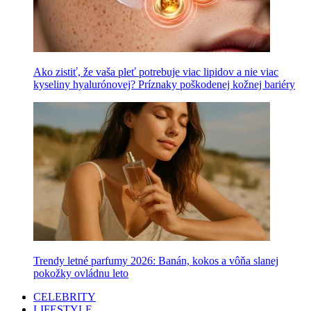
Ako zistiť, že vaša pleť potrebuje viac lipidov a nie viac
kyseliny hyalurónovej? Príznaky poškodenej kožnej bariéry
Trendy letné parfumy 2026: Banán, kokos a vôňa slanej
pokožky ovládnu leto
CELEBRITY
LIFESTYLE