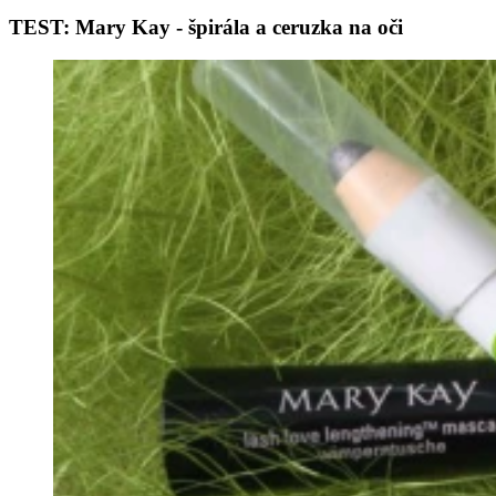
TEST: Mary Kay - špirála a ceruzka na oči