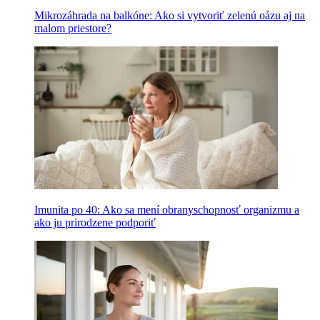
Mikrozáhrada na balkóne: Ako si vytvoriť zelenú oázu aj na
malom priestore?
Imunita po 40: Ako sa mení obranyschopnosť organizmu a
ako ju prirodzene podporiť