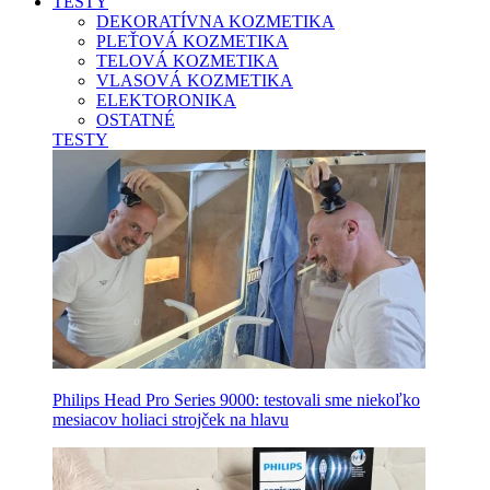
TESTY
DEKORATÍVNA KOZMETIKA
PLEŤOVÁ KOZMETIKA
TELOVÁ KOZMETIKA
VLASOVÁ KOZMETIKA
ELEKTORONIKA
OSTATNÉ
TESTY
Philips Head Pro Series 9000: testovali sme niekoľko
mesiacov holiaci strojček na hlavu