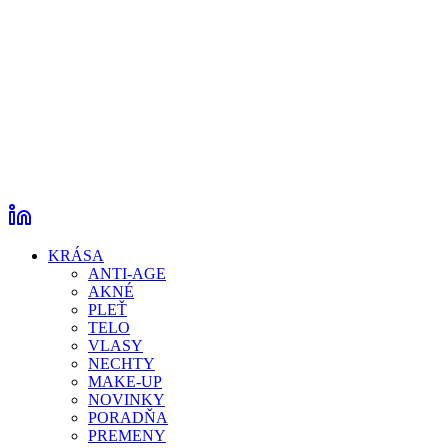
KRÁSA
ANTI-AGE
AKNÉ
PLEŤ
TELO
VLASY
NECHTY
MAKE-UP
NOVINKY
PORADŇA
PREMENY