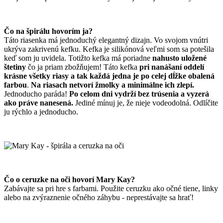
Čo na špirálu hovorím ja?
Táto riasenka má jednoduchý elegantný dizajn. Vo svojom vnútri
ukrýva zakrivenú kefku. Kefka je silikónová veľmi som sa potešila
keď som ju uvidela. Totižto kefka má poriadne
nahusto uložené
štetiny
čo ja priam zbožňujem! Táto kefka
pri nanášaní oddelí
krásne všetky riasy a tak každá jedna je po celej dĺžke obalená
farbou
.
Na riasach netvorí žmolky a minimálne ich zlepí.
Jednoducho paráda!
Po celom dni vydrží bez trúsenia a vyzerá
ako práve nanesená.
Jediné mínuj je, že nieje vodeodolná. Odlíčite
ju rýchlo a jednoducho.
Čo o ceruzke na oči hovorí Mary Kay?
Zabávajte sa pri hre s farbami. Použite ceruzku ako očné tiene, linky
alebo na zvýraznenie očného záhybu - neprestávajte sa hrať!