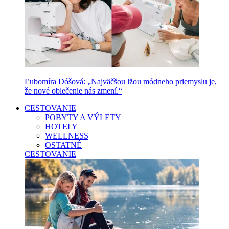
Ľubomíra Dóšová: „Najväčšou lžou módneho priemyslu je,
že nové oblečenie nás zmení.“
CESTOVANIE
POBYTY A VÝLETY
HOTELY
WELLNESS
OSTATNÉ
CESTOVANIE