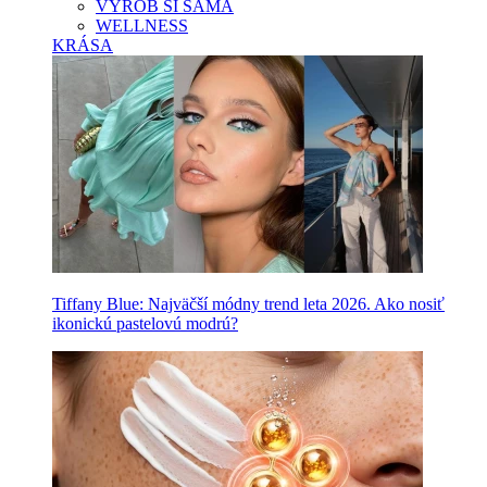
VYROB SI SAMA
WELLNESS
KRÁSA
Tiffany Blue: Najväčší módny trend leta 2026. Ako nosiť
ikonickú pastelovú modrú?