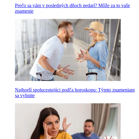
Prečo sa vám v posledných dňoch nedarí? Môže za to vaše
znamenie
Najhorší spolucestujúci podľa horoskopu: Týmto znameniam
sa vyhnite