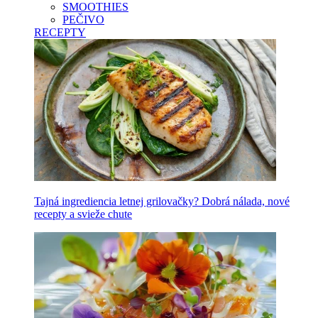
SMOOTHIES
PEČIVO
RECEPTY
Tajná ingrediencia letnej grilovačky? Dobrá nálada, nové
recepty a svieže chute