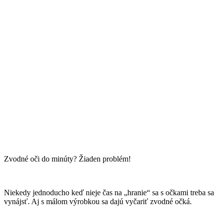
Zvodné oči do minúty? Žiaden problém!
Niekedy jednoducho keď nieje čas na „hranie“ sa s očkami treba sa
vynájsť. Aj s málom výrobkou sa dajú vyčariť zvodné očká.