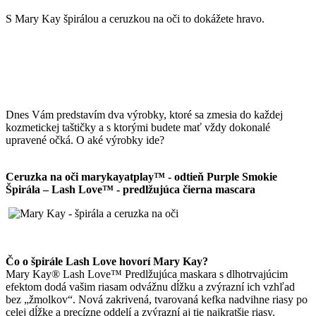
S Mary Kay špirálou a ceruzkou na oči to dokážete hravo.
Dnes Vám predstavím dva výrobky, ktoré sa zmesia do každej
kozmetickej taštičky a s ktorými budete mať vždy dokonalé
upravené očká. O aké výrobky ide?
Ceruzka na oči marykayatplay™ - odtieň Purple Smokie
Špirála – Lash Love™ - predlžujúca čierna mascara
Čo o špirále Lash Love hovorí Mary Kay?
Mary Kay® Lash Love™ Predlžujúca maskara s dlhotrvajúcim
efektom dodá vašim riasam odvážnu dĺžku a zvýrazní ich vzhľad
bez „žmolkov“. Nová zakrivená, tvarovaná kefka nadvihne riasy po
celej dĺžke a precízne oddelí a zvýrazní aj tie najkratšie riasy.