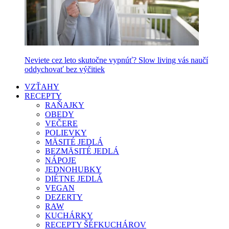
Neviete cez leto skutočne vypnúť? Slow living vás naučí
oddychovať bez výčitiek
VZŤAHY
RECEPTY
RAŇAJKY
OBEDY
VEČERE
POLIEVKY
MÄSITÉ JEDLÁ
BEZMÄSITÉ JEDLÁ
NÁPOJE
JEDNOHUBKY
DIÉTNE JEDLÁ
VEGAN
DEZERTY
RAW
KUCHÁRKY
RECEPTY ŠÉFKUCHÁROV