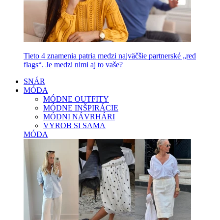
Tieto 4 znamenia patria medzi najväčšie partnerské „red
flags“. Je medzi nimi aj to vaše?
SNÁR
MÓDA
MÓDNE OUTFITY
MÓDNE INŠPIRÁCIE
MÓDNI NÁVRHÁRI
VYROB SI SAMA
MÓDA