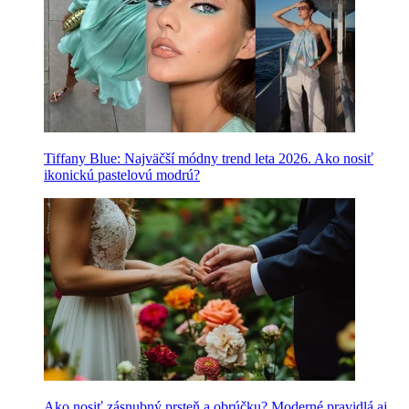
Tiffany Blue: Najväčší módny trend leta 2026. Ako nosiť
ikonickú pastelovú modrú?
Ako nosiť zásnubný prsteň a obrúčku? Moderné pravidlá aj