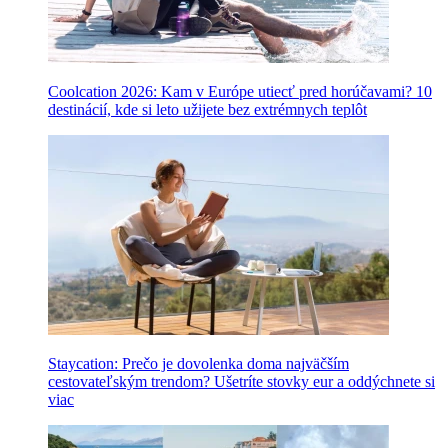
Coolcation 2026: Kam v Európe utiecť pred horúčavami? 10
destinácií, kde si leto užijete bez extrémnych teplôt
Staycation: Prečo je dovolenka doma najväčším
cestovateľským trendom? Ušetríte stovky eur a oddýchnete si
viac