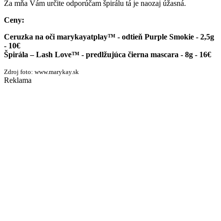
Za mňa Vám určite odporúčam špirálu tá je naozaj úžasná.
Ceny:
Ceruzka na oči marykayatplay™ - odtieň Purple Smokie - 2,5g
- 10
€
Špirála – Lash Love™ - predlžujúca čierna mascara - 8g - 16
€
Zdroj foto: www.marykay.sk
Reklama