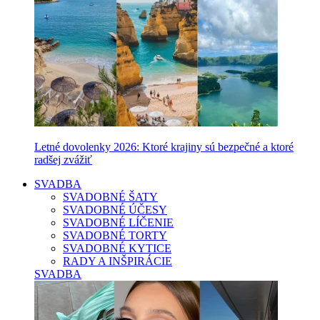
Letné dovolenky 2026: Ktoré krajiny sú bezpečné a ktoré
radšej zvážiť
SVADBA
SVADOBNÉ ŠATY
SVADOBNÉ ÚČESY
SVADOBNÉ LÍČENIE
SVADOBNÉ TORTY
SVADOBNÉ KYTICE
RADY A INŠPIRÁCIE
SVADBA