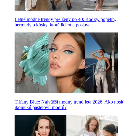
Letné módne trendy pre ženy po 40: Bodky, popelín,
bermudy a kúsky, ktoré lichotia postave
Tiffany Blue: Najväčší módny trend leta 2026. Ako nosiť
ikonickú pastelovú modrú?