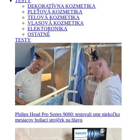
TESTY
DEKORATÍVNA KOZMETIKA
PLEŤOVÁ KOZMETIKA
TELOVÁ KOZMETIKA
VLASOVÁ KOZMETIKA
ELEKTORONIKA
OSTATNÉ
TESTY
Philips Head Pro Series 9000: testovali sme niekoľko
mesiacov holiaci strojček na hlavu