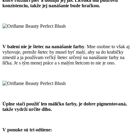
ktoré rozžiari pleť a dodajú jej jas. Lícenka má púdrovú
konzistenciu, takže jej nanášanie bude hračkou.
V balení nie je štetec na nanášanie farby
. Mne osobne to však aj
vyhovuje, pretože štetec by musel byť malý, aby sa do krabičky
zmestil a ja používam veľký štetec určený na nanášanie farby na
líčka. Je s tým menej práce a s malým štetcom to nie je ono.
Úplne stačí použiť len máličko farby, je dobre pigmentovaná,
takže vydrží určite dlho.
V ponuke sú tri odtiene: