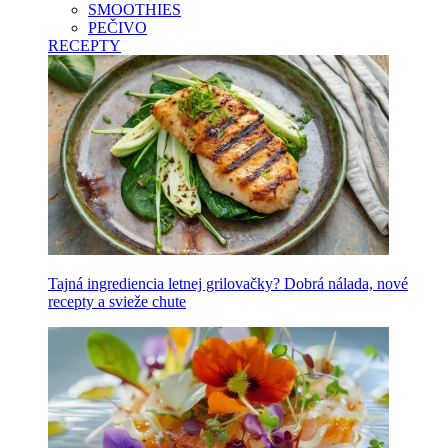
SMOOTHIES
PEČIVO
RECEPTY
Tajná ingrediencia letnej grilovačky? Dobrá nálada, nové
recepty a svieže chute