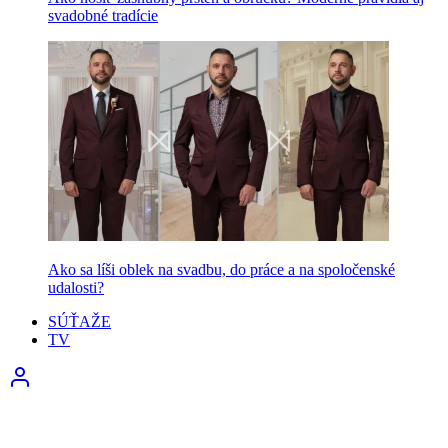
svadobné tradície
Ako sa líši oblek na svadbu, do práce a na spoločenské
udalosti?
SÚŤAŽE
TV