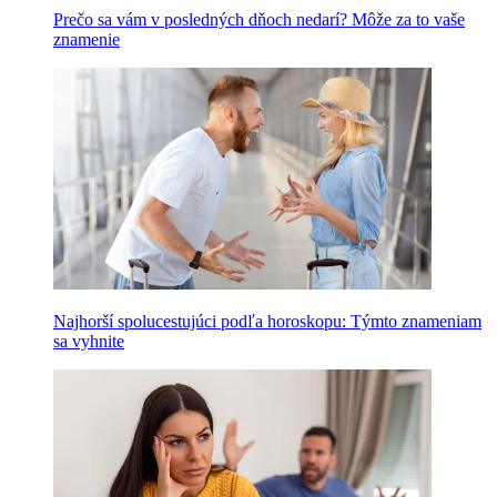
Prečo sa vám v posledných dňoch nedarí? Môže za to vaše
znamenie
Najhorší spolucestujúci podľa horoskopu: Týmto znameniam
sa vyhnite