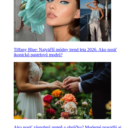
Tiffany Blue: Najväčší módny trend leta 2026. Ako nosiť
ikonickú pastelovú modrú?
Ako nosiť zásnubný prsteň a obrúčku? Moderné pravidlá aj