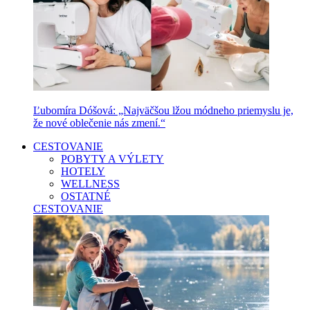
Ľubomíra Dóšová: „Najväčšou lžou módneho priemyslu je,
že nové oblečenie nás zmení.“
CESTOVANIE
POBYTY A VÝLETY
HOTELY
WELLNESS
OSTATNÉ
CESTOVANIE