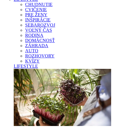
CHUDNUTIE
CVIČENIE
PRE ŽENY
INŠPIRÁCIE
SEBAROZVOJ
VOĽNÝ ČAS
RODINA
DOMÁCNOSŤ
ZÁHRADA
AUTO
ROZHOVORY
KVÍZY
LIFESTYLE