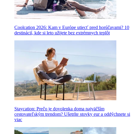
Coolcation 2026: Kam v Európe utiecť pred horúčavami? 10
destinácií, kde si leto užijete bez extrémnych teplôt
Staycation: Prečo je dovolenka doma najväčším
cestovateľským trendom? Ušetríte stovky eur a oddýchnete si
viac