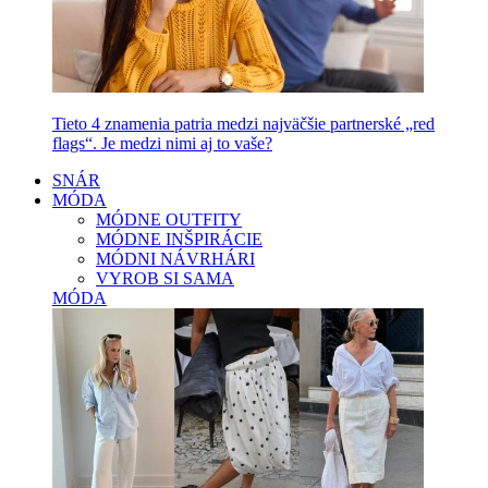
Tieto 4 znamenia patria medzi najväčšie partnerské „red
flags“. Je medzi nimi aj to vaše?
SNÁR
MÓDA
MÓDNE OUTFITY
MÓDNE INŠPIRÁCIE
MÓDNI NÁVRHÁRI
VYROB SI SAMA
MÓDA