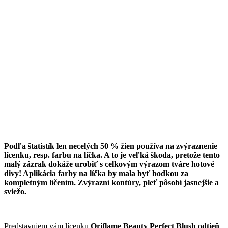
Podľa štatistík len necelých 50 % žien používa na zvýraznenie
lícenku, resp. farbu na líčka. A to je veľká škoda, pretože
tento
malý zázrak dokáže urobiť s celkovým výrazom tváre hotové
divy! Aplikácia farby na líčka by mala byť bodkou za
kompletným líčením. Zvýrazní kontúry, pleť pôsobí jasnejšie a
sviežo.
Predstavujem vám lícenku
Oriflame Beauty Perfect Blush odtieň