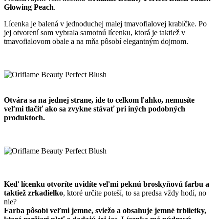
Glowing Peach
.
Lícenka je balená v jednoduchej malej tmavofialovej krabičke. Po
jej otvorení som vybrala samotnú lícenku, ktorá je taktiež v
tmavofialovom obale a na mňa pôsobí elegantným dojmom.
Otvára sa na jednej strane, ide to celkom ľahko, nemusíte
veľmi tlačiť ako sa zvykne stávať pri iných podobných
produktoch.
Keď lícenku otvoríte uvidíte veľmi peknú broskyňovú farbu a
taktiež zrkadielko
, ktoré určite poteší, to sa predsa vždy hodí, no
nie?
Farba pôsobí veľmi jemne, sviežo a obsahuje jemné trblietky,