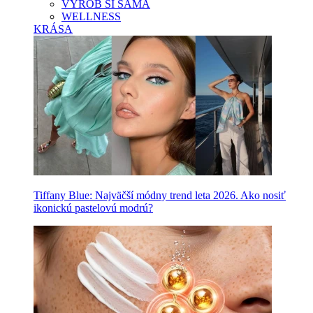
VYROB SI SAMA
WELLNESS
KRÁSA
Tiffany Blue: Najväčší módny trend leta 2026. Ako nosiť
ikonickú pastelovú modrú?