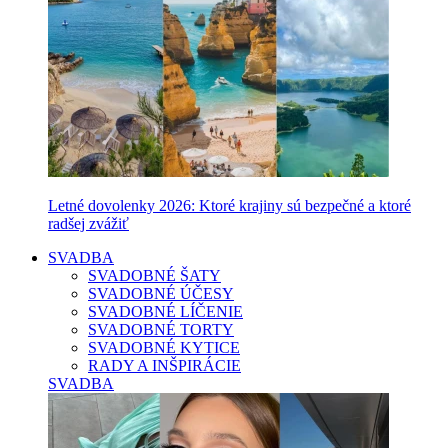
Letné dovolenky 2026: Ktoré krajiny sú bezpečné a ktoré
radšej zvážiť
SVADBA
SVADOBNÉ ŠATY
SVADOBNÉ ÚČESY
SVADOBNÉ LÍČENIE
SVADOBNÉ TORTY
SVADOBNÉ KYTICE
RADY A INŠPIRÁCIE
SVADBA