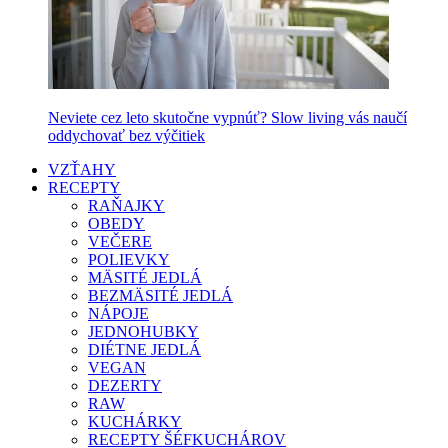
Neviete cez leto skutočne vypnúť? Slow living vás naučí
oddychovať bez výčitiek
VZŤAHY
RECEPTY
RAŇAJKY
OBEDY
VEČERE
POLIEVKY
MÄSITÉ JEDLÁ
BEZMÄSITÉ JEDLÁ
NÁPOJE
JEDNOHUBKY
DIÉTNE JEDLÁ
VEGAN
DEZERTY
RAW
KUCHÁRKY
RECEPTY ŠÉFKUCHÁROV