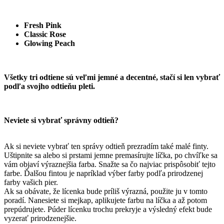
Fresh Pink
Classic Rose
Glowing Peach
Všetky tri odtiene sú veľmi jemné a decentné, stačí si len vybrať
podľa svojho odtieňu pleti.
Neviete si vybrať správny odtieň?
Ak si neviete vybrať ten správy odtieň prezradím také malé finty.
Uštipnite sa alebo si prstami jemne premasírujte líčka, po chvíľke sa
vám objaví výraznejšia farba. Snažte sa čo najviac prispôsobiť tejto
farbe. Ďalšou fintou je napríklad výber farby podľa prirodzenej
farby vašich pier.
Ak sa obávate, že lícenka bude príliš výrazná, použite ju v tomto
poradí. Nanesiete si mejkap, aplikujete farbu na líčka a až potom
prepúdrujete. Púder lícenku trochu prekryje a výsledný efekt bude
vyzerať prirodzenejšie.