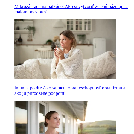
Mikrozáhrada na balkóne: Ako si vytvoriť zelenú oázu aj na
malom priestore?
Imunita po 40: Ako sa mení obranyschopnosť organizmu a
ako ju prirodzene podporiť