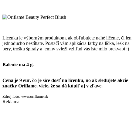
Lícenka je výborným produktom, ak obľubujete nahé líčenie, či len
jednoducho nestíhate. Postačí vám aplikácia farby na líčka, lesk na
pery, trošku špirály a jemný svieži vzhľad vás iste milo prekvapí :)
Balenie má 4 g.
Cena je 9 eur, čo je síce dosť na lícenku, no ak sledujete akcie
značky Oriflame, viete, že sa dá kúpiť aj v zľave.
Zdroj foto: www.oriflame.sk
Reklama