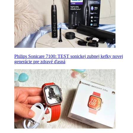
Philips Sonicare 7100: TEST sonickej zubnej kefky novej
generácie pre zdravé ďasná