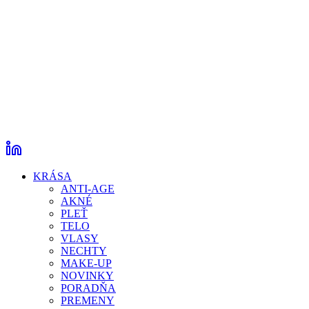
KRÁSA
ANTI-AGE
AKNÉ
PLEŤ
TELO
VLASY
NECHTY
MAKE-UP
NOVINKY
PORADŇA
PREMENY