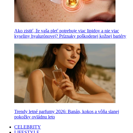
Ako zistiť, že vaša pleť potrebuje viac lipidov a nie viac
kyseliny hyalurónovej? Príznaky poškodenej kožnej bariéry
Trendy letné parfumy 2026: Banán, kokos a vôňa slanej
pokožky ovládnu leto
CELEBRITY
LIFESTYLE