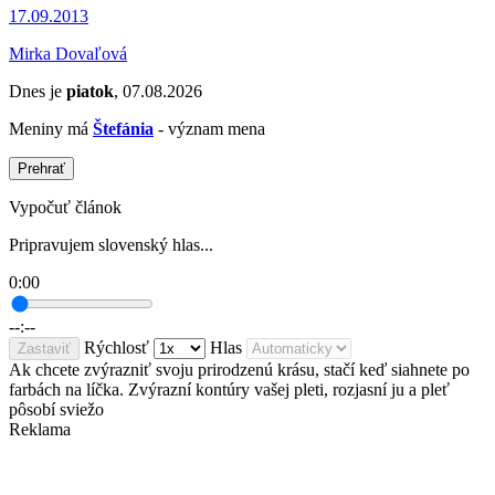
17.09.2013
Mirka Dovaľová
Dnes je
piatok
, 07.08.2026
Meniny má
Štefánia
- význam mena
Prehrať
Vypočuť článok
Pripravujem slovenský hlas...
0:00
--:--
Rýchlosť
Hlas
Zastaviť
Ak chcete zvýrazniť svoju prirodzenú krásu, stačí keď siahnete po
farbách na líčka. Zvýrazní kontúry vašej pleti, rozjasní ju a pleť
pôsobí sviežo
Reklama