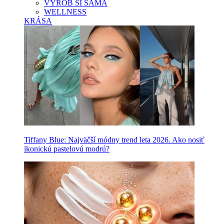
VYROB SI SAMA
WELLNESS
KRÁSA
Tiffany Blue: Najväčší módny trend leta 2026. Ako nosiť
ikonickú pastelovú modrú?