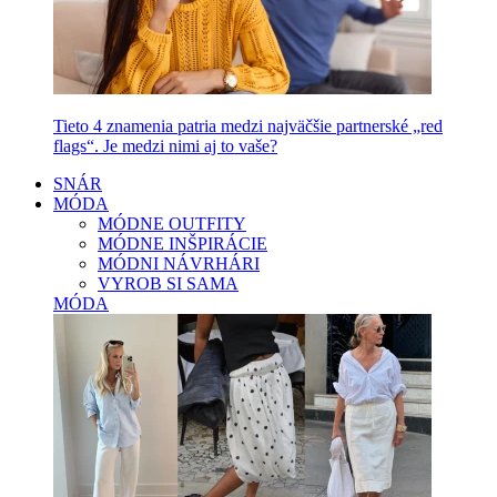
Tieto 4 znamenia patria medzi najväčšie partnerské „red
flags“. Je medzi nimi aj to vaše?
SNÁR
MÓDA
MÓDNE OUTFITY
MÓDNE INŠPIRÁCIE
MÓDNI NÁVRHÁRI
VYROB SI SAMA
MÓDA