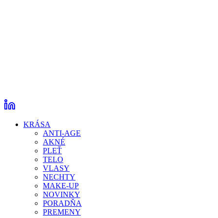
KRÁSA
ANTI-AGE
AKNÉ
PLEŤ
TELO
VLASY
NECHTY
MAKE-UP
NOVINKY
PORADŇA
PREMENY