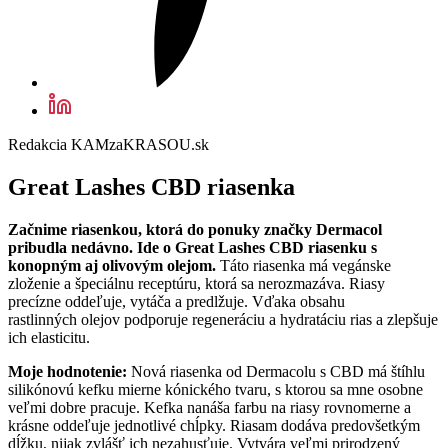
Redakcia KAMzaKRASOU.sk
Great Lashes CBD riasenka
Začnime riasenkou, ktorá do ponuky značky Dermacol
pribudla nedávno. Ide o Great Lashes CBD riasenku s
konopným aj olivovým olejom.
Táto riasenka má vegánske
zloženie a špeciálnu receptúru, ktorá sa nerozmazáva. Riasy
precízne oddeľuje, vytáča a predlžuje. Vďaka obsahu
rastlinných olejov podporuje regeneráciu a hydratáciu rias a zlepšuje
ich elasticitu.
Moje hodnotenie:
Nová riasenka od Dermacolu s CBD má štíhlu
silikónovú kefku mierne kónického tvaru, s ktorou sa mne osobne
veľmi dobre pracuje. Kefka nanáša farbu na riasy rovnomerne a
krásne oddeľuje jednotlivé chĺpky. Riasam dodáva predovšetkým
dĺžku, nijak zvlášť ich nezahusťuje. Vytvára veľmi prirodzený