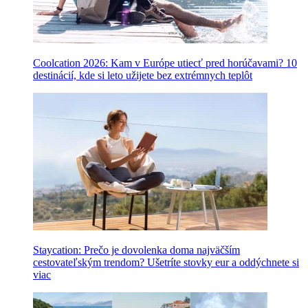
Coolcation 2026: Kam v Európe utiecť pred horúčavami? 10
destinácií, kde si leto užijete bez extrémnych teplôt
Staycation: Prečo je dovolenka doma najväčším
cestovateľským trendom? Ušetríte stovky eur a oddýchnete si
viac