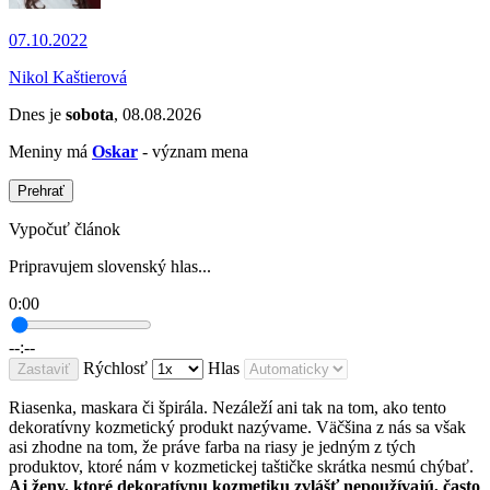
07.10.2022
Nikol Kaštierová
Dnes je
sobota
, 08.08.2026
Meniny má
Oskar
- význam mena
Prehrať
Vypočuť článok
Pripravujem slovenský hlas...
0:00
--:--
Rýchlosť
Hlas
Zastaviť
Riasenka, maskara či špirála. Nezáleží ani tak na tom, ako tento
dekoratívny kozmetický produkt nazývame. Väčšina z nás sa však
asi zhodne na tom, že práve farba na riasy je jedným z tých
produktov, ktoré nám v kozmetickej taštičke skrátka nesmú chýbať.
Aj ženy, ktoré dekoratívnu kozmetiku zvlášť nepoužívajú, často