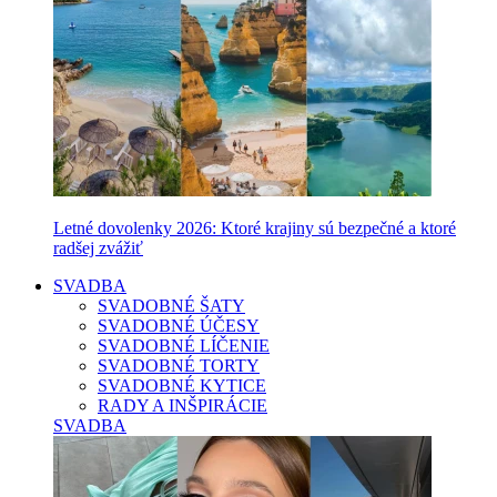
Letné dovolenky 2026: Ktoré krajiny sú bezpečné a ktoré
radšej zvážiť
SVADBA
SVADOBNÉ ŠATY
SVADOBNÉ ÚČESY
SVADOBNÉ LÍČENIE
SVADOBNÉ TORTY
SVADOBNÉ KYTICE
RADY A INŠPIRÁCIE
SVADBA