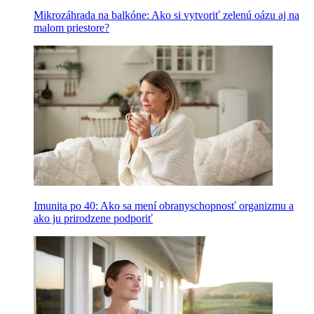
Mikrozáhrada na balkóne: Ako si vytvoriť zelenú oázu aj na
malom priestore?
Imunita po 40: Ako sa mení obranyschopnosť organizmu a
ako ju prirodzene podporiť