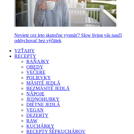
Neviete cez leto skutočne vypnúť? Slow living vás naučí
oddychovať bez výčitiek
VZŤAHY
RECEPTY
RAŇAJKY
OBEDY
VEČERE
POLIEVKY
MÄSITÉ JEDLÁ
BEZMÄSITÉ JEDLÁ
NÁPOJE
JEDNOHUBKY
DIÉTNE JEDLÁ
VEGAN
DEZERTY
RAW
KUCHÁRKY
RECEPTY ŠÉFKUCHÁROV