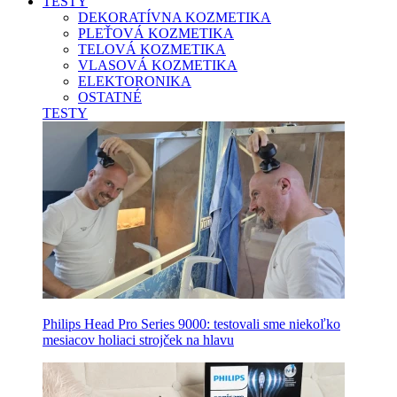
TESTY
DEKORATÍVNA KOZMETIKA
PLEŤOVÁ KOZMETIKA
TELOVÁ KOZMETIKA
VLASOVÁ KOZMETIKA
ELEKTORONIKA
OSTATNÉ
TESTY
Philips Head Pro Series 9000: testovali sme niekoľko
mesiacov holiaci strojček na hlavu