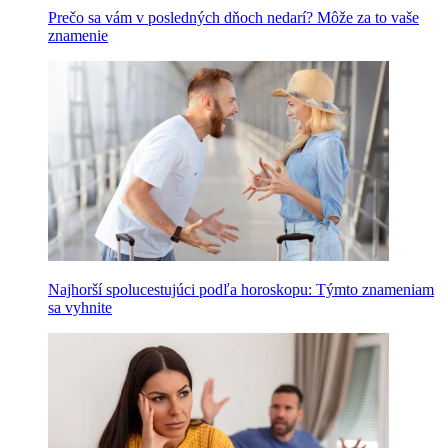
Prečo sa vám v posledných dňoch nedarí? Môže za to vaše
znamenie
Najhorší spolucestujúci podľa horoskopu: Týmto znameniam
sa vyhnite