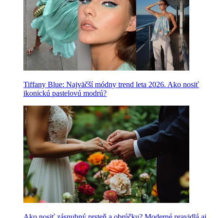
Tiffany Blue: Najväčší módny trend leta 2026. Ako nosiť
ikonickú pastelovú modrú?
Ako nosiť zásnubný prsteň a obrúčku? Moderné pravidlá aj