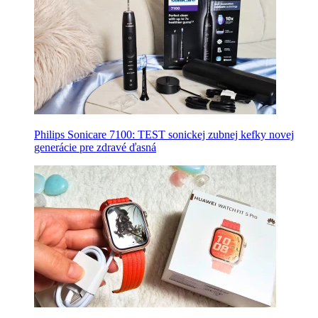
Philips Sonicare 7100: TEST sonickej zubnej kefky novej
generácie pre zdravé ďasná