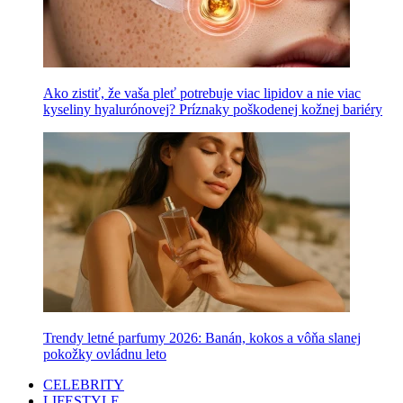
Ako zistiť, že vaša pleť potrebuje viac lipidov a nie viac
kyseliny hyalurónovej? Príznaky poškodenej kožnej bariéry
Trendy letné parfumy 2026: Banán, kokos a vôňa slanej
pokožky ovládnu leto
CELEBRITY
LIFESTYLE