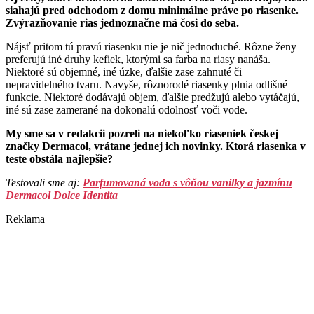
siahajú pred odchodom z domu minimálne práve po riasenke.
Zvýrazňovanie rias jednoznačne má čosi do seba.
Nájsť pritom tú pravú riasenku nie je nič jednoduché. Rôzne ženy
preferujú iné druhy kefiek, ktorými sa farba na riasy nanáša.
Niektoré sú objemné, iné úzke, ďalšie zase zahnuté či
nepravidelného tvaru. Navyše, rôznorodé riasenky plnia odlišné
funkcie. Niektoré dodávajú objem, ďalšie predžujú alebo vytáčajú,
iné sú zase zamerané na dokonalú odolnosť voči vode.
My sme sa v redakcii pozreli na niekoľko riaseniek českej
značky Dermacol, vrátane jednej ich novinky. Ktorá riasenka v
teste obstála najlepšie?
Testovali sme aj:
Parfumovaná voda s vôňou vanilky a jazmínu
Dermacol Dolce Identita
Reklama