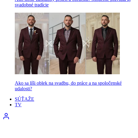
svadobné tradície
Ako sa líši oblek na svadbu, do práce a na spoločenské
udalosti?
SÚŤAŽE
TV