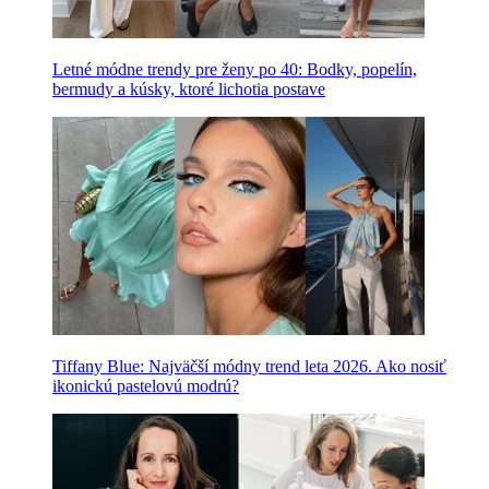
Letné módne trendy pre ženy po 40: Bodky, popelín,
bermudy a kúsky, ktoré lichotia postave
Tiffany Blue: Najväčší módny trend leta 2026. Ako nosiť
ikonickú pastelovú modrú?