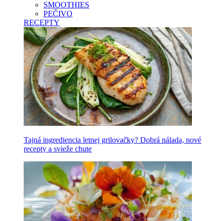
SMOOTHIES
PEČIVO
RECEPTY
Tajná ingrediencia letnej grilovačky? Dobrá nálada, nové
recepty a svieže chute