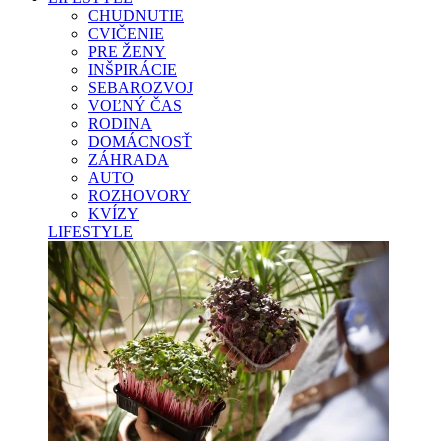
CHUDNUTIE
CVIČENIE
PRE ŽENY
INŠPIRÁCIE
SEBAROZVOJ
VOĽNÝ ČAS
RODINA
DOMÁCNOSŤ
ZÁHRADA
AUTO
ROZHOVORY
KVÍZY
LIFESTYLE