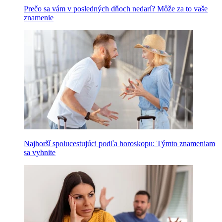
Prečo sa vám v posledných dňoch nedarí? Môže za to vaše
znamenie
Najhorší spolucestujúci podľa horoskopu: Týmto znameniam
sa vyhnite