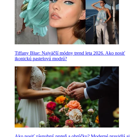
Tiffany Blue: Najväčší módny trend leta 2026. Ako nosiť
ikonickú pastelovú modrú?
Ako nosiť zásnubný prsteň a obrúčku? Moderné pravidlá aj