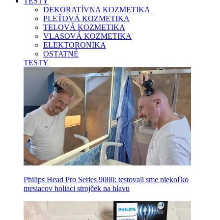
TESTY
DEKORATÍVNA KOZMETIKA
PLEŤOVÁ KOZMETIKA
TELOVÁ KOZMETIKA
VLASOVÁ KOZMETIKA
ELEKTORONIKA
OSTATNÉ
TESTY
Philips Head Pro Series 9000: testovali sme niekoľko
mesiacov holiaci strojček na hlavu