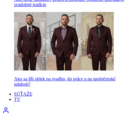
svadobné tradície
Ako sa líši oblek na svadbu, do práce a na spoločenské
udalosti?
SÚŤAŽE
TV