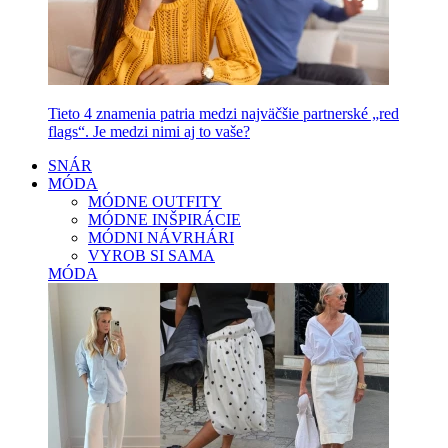
Tieto 4 znamenia patria medzi najväčšie partnerské „red
flags“. Je medzi nimi aj to vaše?
SNÁR
MÓDA
MÓDNE OUTFITY
MÓDNE INŠPIRÁCIE
MÓDNI NÁVRHÁRI
VYROB SI SAMA
MÓDA