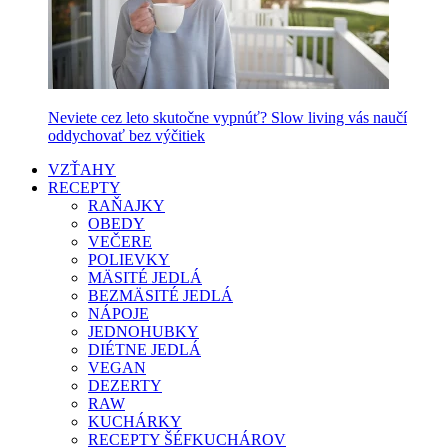
Neviete cez leto skutočne vypnúť? Slow living vás naučí
oddychovať bez výčitiek
VZŤAHY
RECEPTY
RAŇAJKY
OBEDY
VEČERE
POLIEVKY
MÄSITÉ JEDLÁ
BEZMÄSITÉ JEDLÁ
NÁPOJE
JEDNOHUBKY
DIÉTNE JEDLÁ
VEGAN
DEZERTY
RAW
KUCHÁRKY
RECEPTY ŠÉFKUCHÁROV