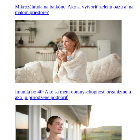
Mikrozáhrada na balkóne: Ako si vytvoriť zelenú oázu aj na
malom priestore?
Imunita po 40: Ako sa mení obranyschopnosť organizmu a
ako ju prirodzene podporiť