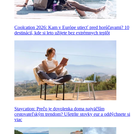
Coolcation 2026: Kam v Európe utiecť pred horúčavami? 10
destinácií, kde si leto užijete bez extrémnych teplôt
Staycation: Prečo je dovolenka doma najväčším
cestovateľským trendom? Ušetríte stovky eur a oddýchnete si
viac