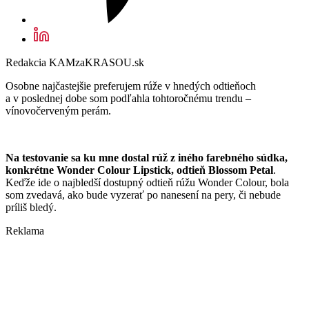
Redakcia KAMzaKRASOU.sk
Osobne najčastejšie preferujem rúže v hnedých odtieňoch
a v poslednej dobe som podľahla tohtoročnému trendu –
vínovočerveným perám.
Na testovanie sa ku mne dostal rúž z iného farebného súdka,
konkrétne Wonder Colour Lipstick, odtieň Blossom Petal
.
Keďže ide o najbledší dostupný odtieň rúžu Wonder Colour, bola
som zvedavá, ako bude vyzerať po nanesení na pery, či nebude
príliš bledý.
Reklama