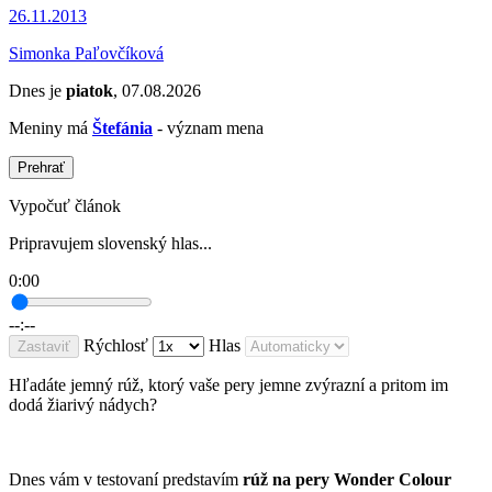
26.11.2013
Simonka Paľovčíková
Dnes je
piatok
, 07.08.2026
Meniny má
Štefánia
- význam mena
Prehrať
Vypočuť článok
Pripravujem slovenský hlas...
0:00
--:--
Rýchlosť
Hlas
Zastaviť
Hľadáte jemný rúž, ktorý vaše pery jemne zvýrazní a pritom im
dodá žiarivý nádych?
Dnes vám v testovaní predstavím
rúž na pery Wonder Colour