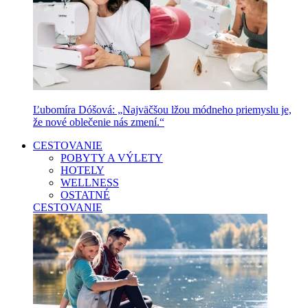
Ľubomíra Dóšová: „Najväčšou lžou módneho priemyslu je,
že nové oblečenie nás zmení.“
CESTOVANIE
POBYTY A VÝLETY
HOTELY
WELLNESS
OSTATNÉ
CESTOVANIE