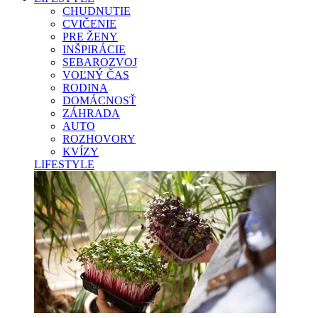
CHUDNUTIE
CVIČENIE
PRE ŽENY
INŠPIRÁCIE
SEBAROZVOJ
VOĽNÝ ČAS
RODINA
DOMÁCNOSŤ
ZÁHRADA
AUTO
ROZHOVORY
KVÍZY
LIFESTYLE