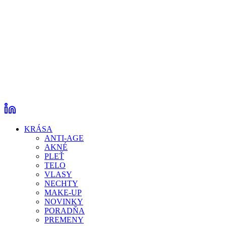
KRÁSA
ANTI-AGE
AKNÉ
PLEŤ
TELO
VLASY
NECHTY
MAKE-UP
NOVINKY
PORADŇA
PREMENY