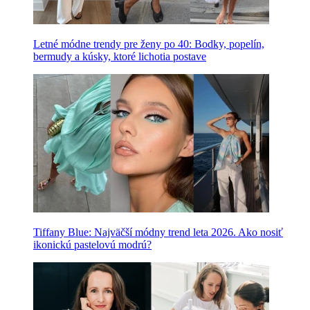
Letné módne trendy pre ženy po 40: Bodky, popelín,
bermudy a kúsky, ktoré lichotia postave
Tiffany Blue: Najväčší módny trend leta 2026. Ako nosiť
ikonickú pastelovú modrú?