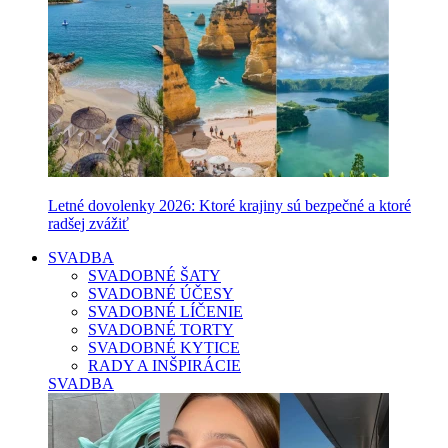
Letné dovolenky 2026: Ktoré krajiny sú bezpečné a ktoré
radšej zvážiť
SVADBA
SVADOBNÉ ŠATY
SVADOBNÉ ÚČESY
SVADOBNÉ LÍČENIE
SVADOBNÉ TORTY
SVADOBNÉ KYTICE
RADY A INŠPIRÁCIE
SVADBA