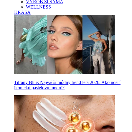
VYROB SI SAMA
WELLNESS
KRÁSA
Tiffany Blue: Najväčší módny trend leta 2026. Ako nosiť
ikonickú pastelovú modrú?