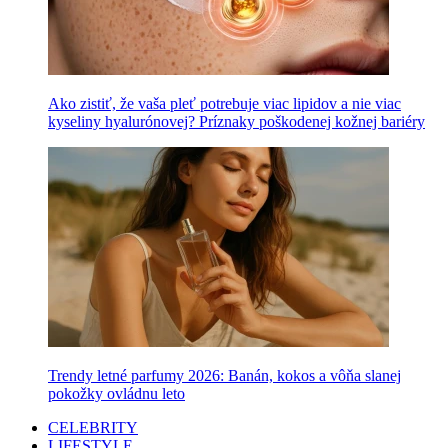
Ako zistiť, že vaša pleť potrebuje viac lipidov a nie viac
kyseliny hyalurónovej? Príznaky poškodenej kožnej bariéry
Trendy letné parfumy 2026: Banán, kokos a vôňa slanej
pokožky ovládnu leto
CELEBRITY
LIFESTYLE