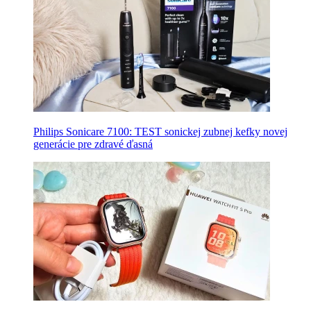
Philips Sonicare 7100: TEST sonickej zubnej kefky novej
generácie pre zdravé ďasná