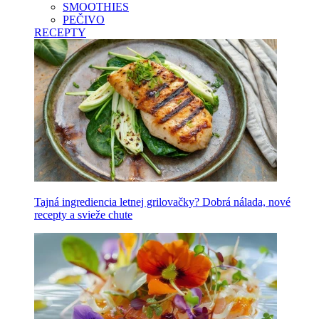
SMOOTHIES
PEČIVO
RECEPTY
Tajná ingrediencia letnej grilovačky? Dobrá nálada, nové
recepty a svieže chute