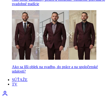
svadobné tradície
Ako sa líši oblek na svadbu, do práce a na spoločenské
udalosti?
SÚŤAŽE
TV