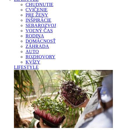
CHUDNUTIE
CVIČENIE
PRE ŽENY
INŠPIRÁCIE
SEBAROZVOJ
VOĽNÝ ČAS
RODINA
DOMÁCNOSŤ
ZÁHRADA
AUTO
ROZHOVORY
KVÍZY
LIFESTYLE