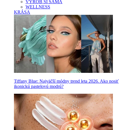
VYROB SI SAMA
WELLNESS
KRÁSA
Tiffany Blue: Najväčší módny trend leta 2026. Ako nosiť
ikonickú pastelovú modrú?