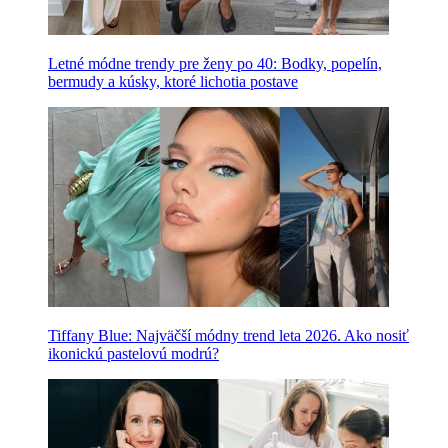
Letné módne trendy pre ženy po 40: Bodky, popelín,
bermudy a kúsky, ktoré lichotia postave
Tiffany Blue: Najväčší módny trend leta 2026. Ako nosiť
ikonickú pastelovú modrú?