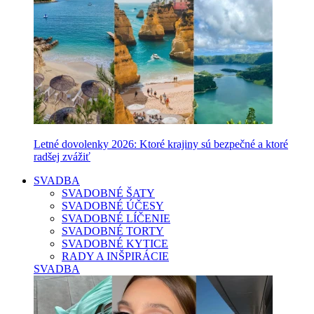
Letné dovolenky 2026: Ktoré krajiny sú bezpečné a ktoré
radšej zvážiť
SVADBA
SVADOBNÉ ŠATY
SVADOBNÉ ÚČESY
SVADOBNÉ LÍČENIE
SVADOBNÉ TORTY
SVADOBNÉ KYTICE
RADY A INŠPIRÁCIE
SVADBA