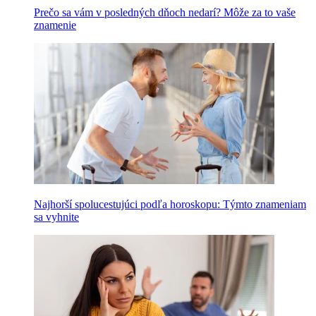
Prečo sa vám v posledných dňoch nedarí? Môže za to vaše
znamenie
Najhorší spolucestujúci podľa horoskopu: Týmto znameniam
sa vyhnite