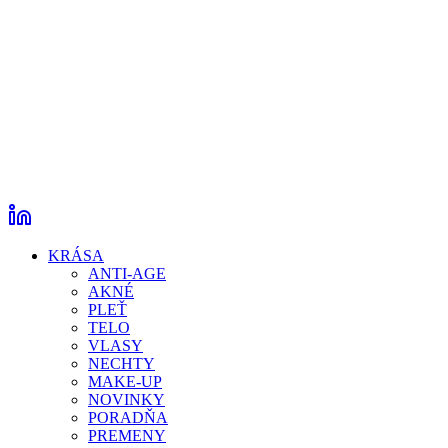
KRÁSA
ANTI-AGE
AKNÉ
PLEŤ
TELO
VLASY
NECHTY
MAKE-UP
NOVINKY
PORADŇA
PREMENY