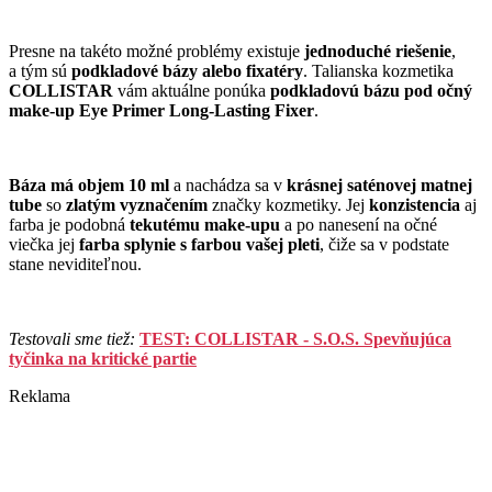
Presne na takéto možné problémy existuje
jednoduché riešenie
,
a tým sú
podkladové bázy alebo fixatéry
. Talianska kozmetika
COLLISTAR
vám aktuálne ponúka
podkladovú bázu pod očný
make-up Eye Primer Long-Lasting Fixer
.
Báza má objem 10 ml
a nachádza sa v
krásnej saténovej matnej
tube
so
zlatým vyznačením
značky kozmetiky. Jej
konzistencia
aj
farba je podobná
tekutému make-upu
a po nanesení na očné
viečka jej
farba splynie s farbou vašej pleti
, čiže sa v podstate
stane neviditeľnou.
Testovali sme tiež:
TEST: COLLISTAR - S.O.S. Spevňujúca
tyčinka na kritické partie
Reklama