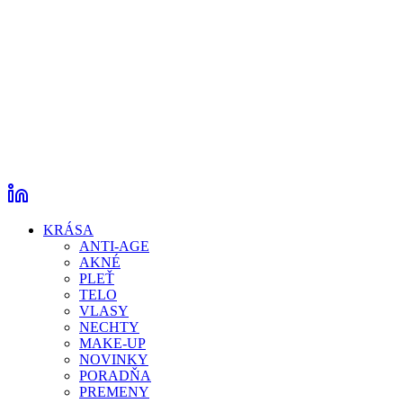
KRÁSA
ANTI-AGE
AKNÉ
PLEŤ
TELO
VLASY
NECHTY
MAKE-UP
NOVINKY
PORADŇA
PREMENY