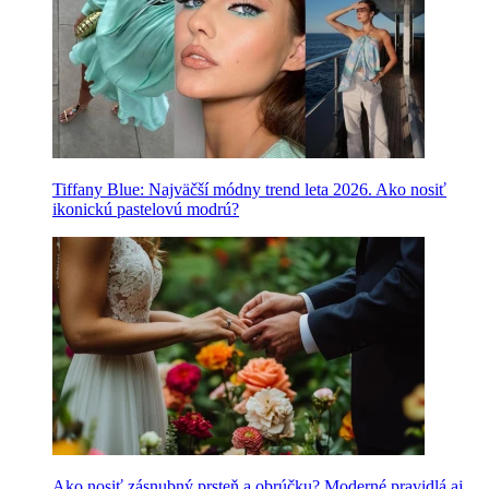
Tiffany Blue: Najväčší módny trend leta 2026. Ako nosiť
ikonickú pastelovú modrú?
Ako nosiť zásnubný prsteň a obrúčku? Moderné pravidlá aj