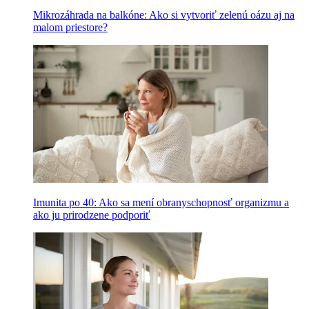
Mikrozáhrada na balkóne: Ako si vytvoriť zelenú oázu aj na
malom priestore?
Imunita po 40: Ako sa mení obranyschopnosť organizmu a
ako ju prirodzene podporiť