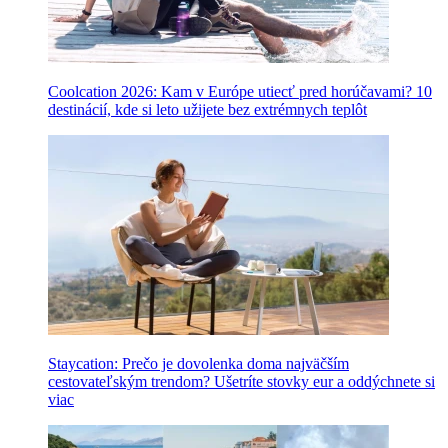
Coolcation 2026: Kam v Európe utiecť pred horúčavami? 10
destinácií, kde si leto užijete bez extrémnych teplôt
Staycation: Prečo je dovolenka doma najväčším
cestovateľským trendom? Ušetríte stovky eur a oddýchnete si
viac