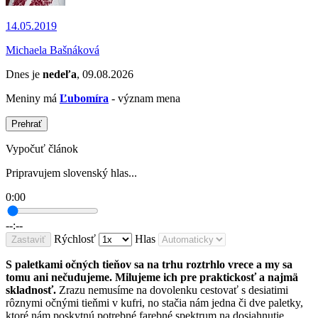
14.05.2019
Michaela Bašnáková
Dnes je
nedeľa
, 09.08.2026
Meniny má
Ľubomíra
- význam mena
Prehrať
Vypočuť článok
Pripravujem slovenský hlas...
0:00
--:--
Rýchlosť
Hlas
Zastaviť
S paletkami očných tieňov sa na trhu roztrhlo vrece a my sa
tomu ani nečudujeme. Milujeme ich pre praktickosť a najmä
skladnosť.
Zrazu nemusíme na dovolenku cestovať s desiatimi
rôznymi očnými tieňmi v kufri, no stačia nám jedna či dve paletky,
ktoré nám poskytnú potrebné farebné spektrum na dosiahnutie