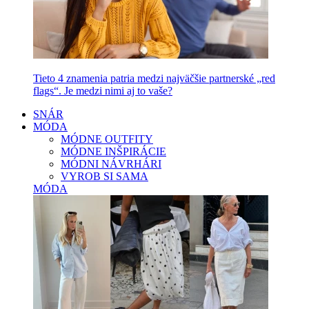
Tieto 4 znamenia patria medzi najväčšie partnerské „red
flags“. Je medzi nimi aj to vaše?
SNÁR
MÓDA
MÓDNE OUTFITY
MÓDNE INŠPIRÁCIE
MÓDNI NÁVRHÁRI
VYROB SI SAMA
MÓDA