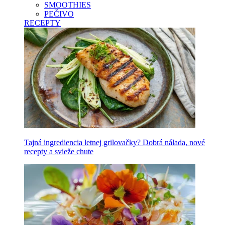
SMOOTHIES
PEČIVO
RECEPTY
Tajná ingrediencia letnej grilovačky? Dobrá nálada, nové
recepty a svieže chute