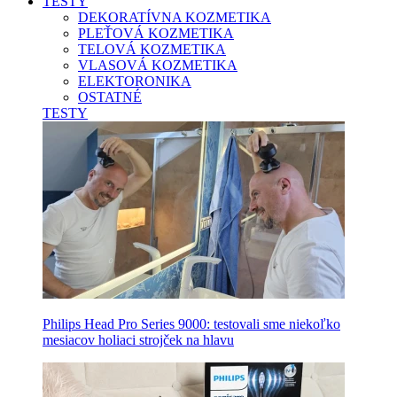
TESTY
DEKORATÍVNA KOZMETIKA
PLEŤOVÁ KOZMETIKA
TELOVÁ KOZMETIKA
VLASOVÁ KOZMETIKA
ELEKTORONIKA
OSTATNÉ
TESTY
Philips Head Pro Series 9000: testovali sme niekoľko
mesiacov holiaci strojček na hlavu