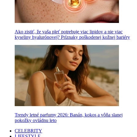
Ako zistiť, že vaša pleť potrebuje viac lipidov a nie viac
kyseliny hyalurónovej? Príznaky poškodenej kožnej bariéry
Trendy letné parfumy 2026: Banán, kokos a vôňa slanej
pokožky ovládnu leto
CELEBRITY
LIFESTYLE