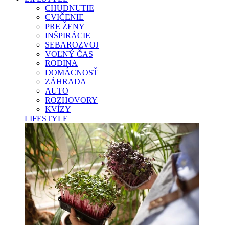
CHUDNUTIE
CVIČENIE
PRE ŽENY
INŠPIRÁCIE
SEBAROZVOJ
VOĽNÝ ČAS
RODINA
DOMÁCNOSŤ
ZÁHRADA
AUTO
ROZHOVORY
KVÍZY
LIFESTYLE