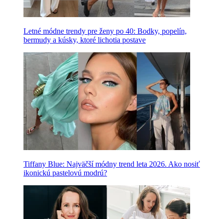
Letné módne trendy pre ženy po 40: Bodky, popelín,
bermudy a kúsky, ktoré lichotia postave
Tiffany Blue: Najväčší módny trend leta 2026. Ako nosiť
ikonickú pastelovú modrú?