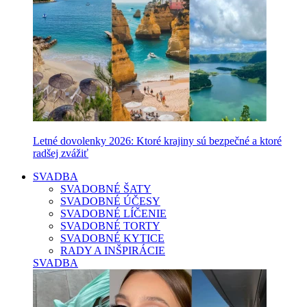
Letné dovolenky 2026: Ktoré krajiny sú bezpečné a ktoré
radšej zvážiť
SVADBA
SVADOBNÉ ŠATY
SVADOBNÉ ÚČESY
SVADOBNÉ LÍČENIE
SVADOBNÉ TORTY
SVADOBNÉ KYTICE
RADY A INŠPIRÁCIE
SVADBA