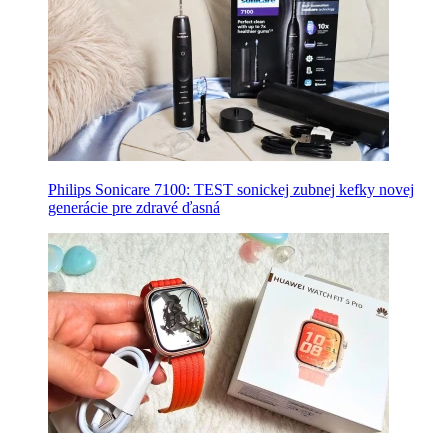
Philips Sonicare 7100: TEST sonickej zubnej kefky novej
generácie pre zdravé ďasná