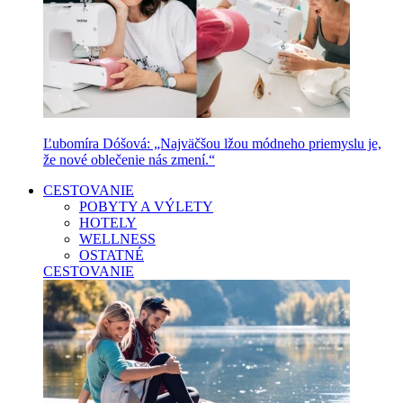
Ľubomíra Dóšová: „Najväčšou lžou módneho priemyslu je,
že nové oblečenie nás zmení.“
CESTOVANIE
POBYTY A VÝLETY
HOTELY
WELLNESS
OSTATNÉ
CESTOVANIE