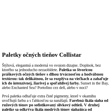
Paletky očných tieňov Collistar
Štýlová, elegantná a moderná vo svojom dizajne. Doplnok, bez
ktorého sa jednoducho nezaobídete.
Paletka so štvoricou
práškových očných tieňov s dlhou trvácnosťou a hodvábnou
textúrou: tak delikátnou, že sa rozplýva na viečkach a zahaľuje
ich do intenzívnej, žiarivej a spoľahlivej farby.
Sunset in the Bay,
alebo Enchanted Sea? Portofino cez deň, alebo v noci?
Prvá paletka odhaľuje extra čisté pigmenty, ktoré v okamihu
uvoľňujú farbu a s ľahkosťou sa nanášajú.
Farebná škála siaha od
ružových tónov po sofistikovaný slivkový odtieň. V druhej
paletke sa odkrýva škála modrých tónov siahajúca od