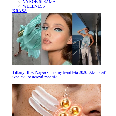
VYROB SI SAMA
WELLNESS
KRÁSA
Tiffany Blue: Najväčší módny trend leta 2026. Ako nosiť
ikonickú pastelovú modrú?