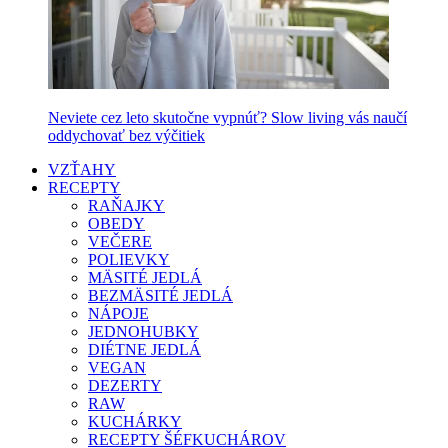
Neviete cez leto skutočne vypnúť? Slow living vás naučí
oddychovať bez výčitiek
VZŤAHY
RECEPTY
RAŇAJKY
OBEDY
VEČERE
POLIEVKY
MÄSITÉ JEDLÁ
BEZMÄSITÉ JEDLÁ
NÁPOJE
JEDNOHUBKY
DIÉTNE JEDLÁ
VEGAN
DEZERTY
RAW
KUCHÁRKY
RECEPTY ŠÉFKUCHÁROV