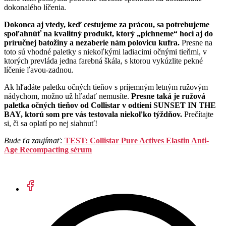
dokonalého líčenia.
Dokonca aj vtedy, keď cestujeme za prácou, sa potrebujeme
spoľahnúť na kvalitný produkt, ktorý „pichneme“ hoci aj do
príručnej batožiny a nezaberie nám polovicu kufra.
Presne na
toto sú vhodné paletky s niekoľkými ladiacimi očnými tieňmi, v
ktorých prevláda jedna farebná škála, s ktorou vykúzlite pekné
líčenie ľavou-zadnou.
Ak hľadáte paletku očných tieňov s príjemným letným ružovým
nádychom, možno už hľadať nemusíte.
Presne taká je ružová
paletka očných tieňov od Collistar v odtieni SUNSET IN THE
BAY, ktorú som pre vás testovala niekoľko týždňov.
Prečítajte
si, či sa oplatí po nej siahnuť!
Bude ťa zaujímať:
TEST: Collistar Pure Actives Elastin Anti-
Age Recompacting sérum