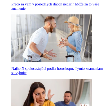
Prečo sa vám v posledných dňoch nedarí? Môže za to vaše
znamenie
Najhorší spolucestujúci podľa horoskopu: Týmto znameniam
sa vyhnite