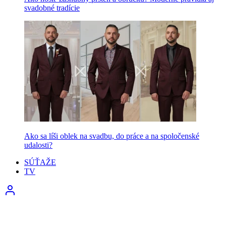
svadobné tradície
Ako sa líši oblek na svadbu, do práce a na spoločenské
udalosti?
SÚŤAŽE
TV