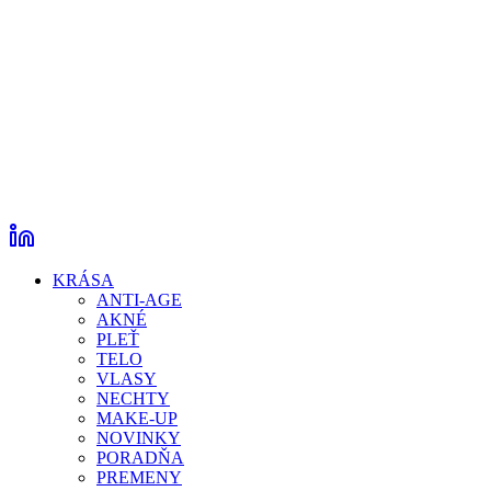
KRÁSA
ANTI-AGE
AKNÉ
PLEŤ
TELO
VLASY
NECHTY
MAKE-UP
NOVINKY
PORADŇA
PREMENY