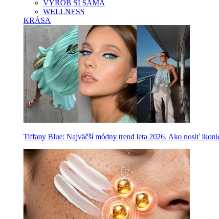
VYROB SI SAMA
WELLNESS
KRÁSA
Tiffany Blue: Najväčší módny trend leta 2026. Ako nosiť ikon