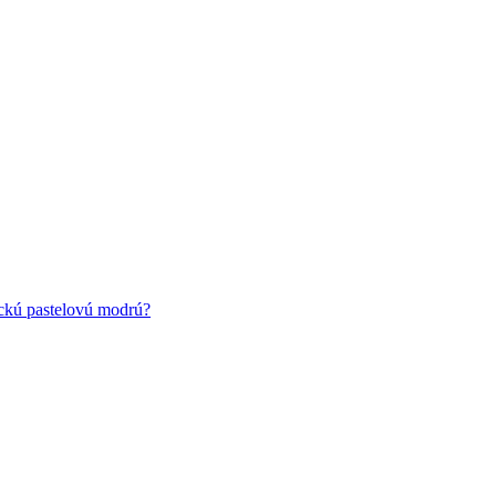
ickú pastelovú modrú?