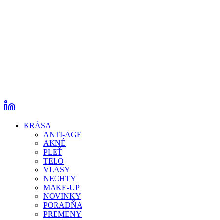
KRÁSA
ANTI-AGE
AKNÉ
PLEŤ
TELO
VLASY
NECHTY
MAKE-UP
NOVINKY
PORADŇA
PREMENY