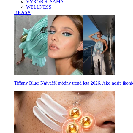
VYROB SI SAMA
WELLNESS
KRÁSA
Tiffany Blue: Najväčší módny trend leta 2026. Ako nosiť ikon