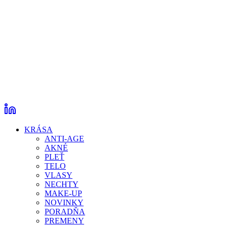
KRÁSA
ANTI-AGE
AKNÉ
PLEŤ
TELO
VLASY
NECHTY
MAKE-UP
NOVINKY
PORADŇA
PREMENY