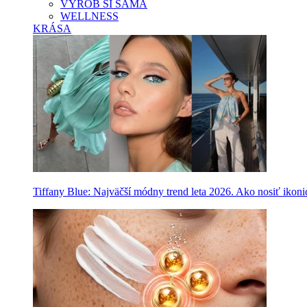
VYROB SI SAMA
WELLNESS
KRÁSA
Tiffany Blue: Najväčší módny trend leta 2026. Ako nosiť ikon