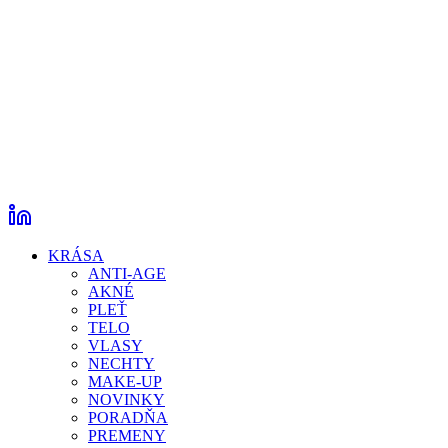
KRÁSA
ANTI-AGE
AKNÉ
PLEŤ
TELO
VLASY
NECHTY
MAKE-UP
NOVINKY
PORADŇA
PREMENY