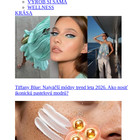
VYROB SI SAMA
WELLNESS
KRÁSA
Tiffany Blue: Najväčší módny trend leta 2026. Ako nosiť
ikonickú pastelovú modrú?