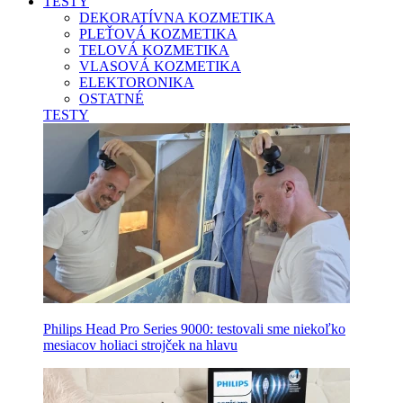
TESTY
DEKORATÍVNA KOZMETIKA
PLEŤOVÁ KOZMETIKA
TELOVÁ KOZMETIKA
VLASOVÁ KOZMETIKA
ELEKTORONIKA
OSTATNÉ
TESTY
Philips Head Pro Series 9000: testovali sme niekoľko
mesiacov holiaci strojček na hlavu