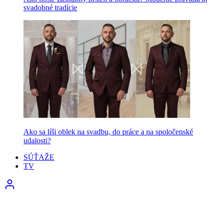
svadobné tradície
Ako sa líši oblek na svadbu, do práce a na spoločenské
udalosti?
SÚŤAŽE
TV