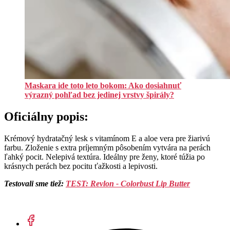
Maskara ide toto leto bokom: Ako dosiahnuť
výrazný pohľad bez jedinej vrstvy špirály?
Oficiálny popis:
Krémový hydratačný lesk s vitamínom E a aloe vera pre žiarivú
farbu. Zloženie s extra príjemným pôsobením vytvára na perách
ľahký pocit. Nelepivá textúra. Ideálny pre ženy, ktoré túžia po
krásnych perách bez pocitu ťažkosti a lepivosti.
Testovali sme tiež:
TEST: Revlon - Colorbust Lip Butter