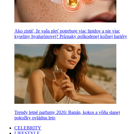
Ako zistiť, že vaša pleť potrebuje viac lipidov a nie viac
kyseliny hyalurónovej? Príznaky poškodenej kožnej bariéry
Trendy letné parfumy 2026: Banán, kokos a vôňa slanej
pokožky ovládnu leto
CELEBRITY
LIFESTYLE