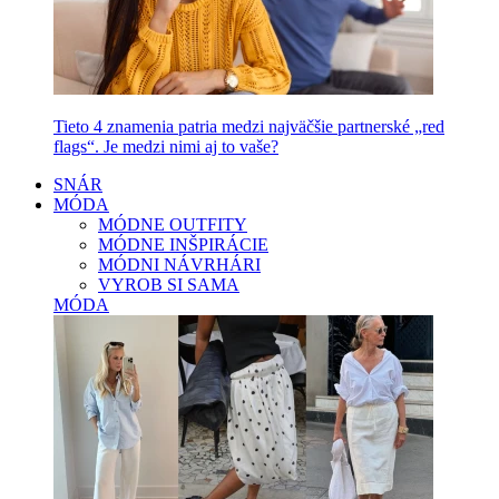
Tieto 4 znamenia patria medzi najväčšie partnerské „red
flags“. Je medzi nimi aj to vaše?
SNÁR
MÓDA
MÓDNE OUTFITY
MÓDNE INŠPIRÁCIE
MÓDNI NÁVRHÁRI
VYROB SI SAMA
MÓDA