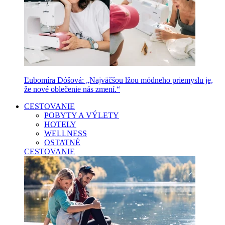
Ľubomíra Dóšová: „Najväčšou lžou módneho priemyslu je,
že nové oblečenie nás zmení.“
CESTOVANIE
POBYTY A VÝLETY
HOTELY
WELLNESS
OSTATNÉ
CESTOVANIE