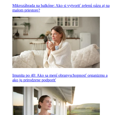
Mikrozáhrada na balkóne: Ako si vytvoriť zelenú oázu aj na
malom priestore?
Imunita po 40: Ako sa mení obranyschopnosť organizmu a
ako ju prirodzene podporiť