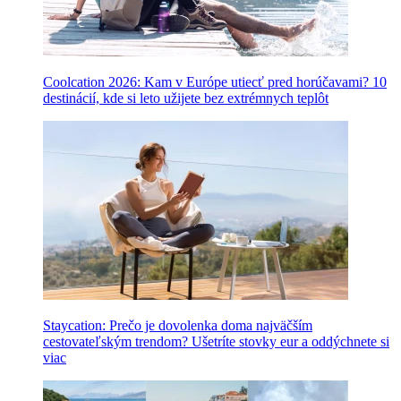
Coolcation 2026: Kam v Európe utiecť pred horúčavami? 10
destinácií, kde si leto užijete bez extrémnych teplôt
Staycation: Prečo je dovolenka doma najväčším
cestovateľským trendom? Ušetríte stovky eur a oddýchnete si
viac