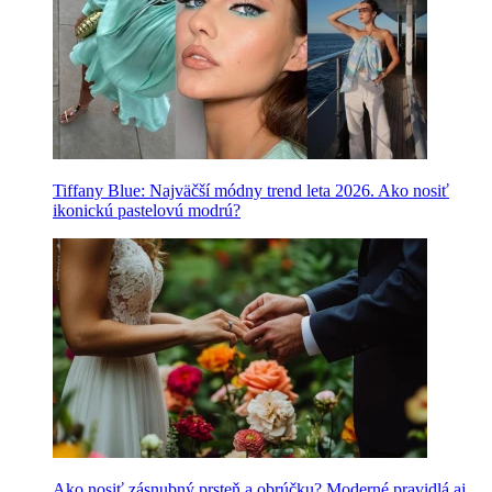
Tiffany Blue: Najväčší módny trend leta 2026. Ako nosiť
ikonickú pastelovú modrú?
Ako nosiť zásnubný prsteň a obrúčku? Moderné pravidlá aj