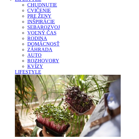
CHUDNUTIE
CVIČENIE
PRE ŽENY
INŠPIRÁCIE
SEBAROZVOJ
VOĽNÝ ČAS
RODINA
DOMÁCNOSŤ
ZÁHRADA
AUTO
ROZHOVORY
KVÍZY
LIFESTYLE