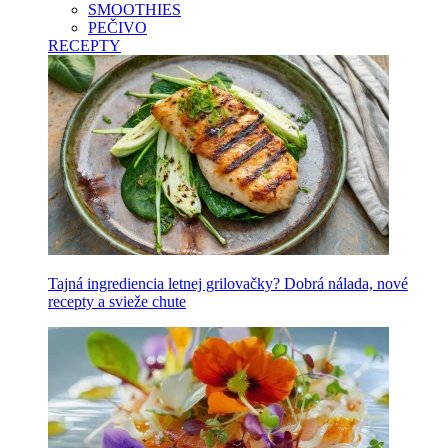
SMOOTHIES
PEČIVO
RECEPTY
Tajná ingrediencia letnej grilovačky? Dobrá nálada, nové
recepty a svieže chute