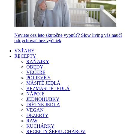
Neviete cez leto skutočne vypnúť? Slow living vás naučí
oddychovať bez výčitiek
VZŤAHY
RECEPTY
RAŇAJKY
OBEDY
VEČERE
POLIEVKY
MÄSITÉ JEDLÁ
BEZMÄSITÉ JEDLÁ
NÁPOJE
JEDNOHUBKY
DIÉTNE JEDLÁ
VEGAN
DEZERTY
RAW
KUCHÁRKY
RECEPTY ŠÉFKUCHÁROV