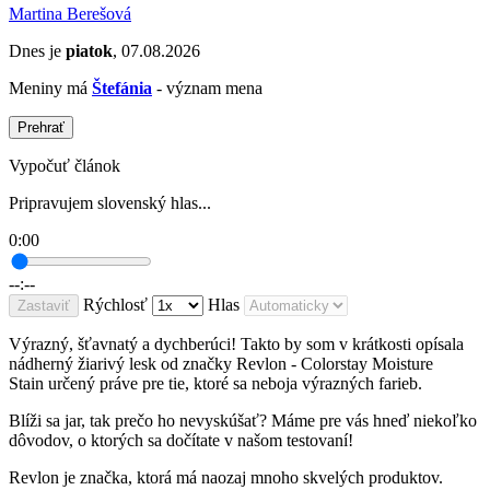
Martina Berešová
Dnes je
piatok
, 07.08.2026
Meniny má
Štefánia
- význam mena
Prehrať
Vypočuť článok
Pripravujem slovenský hlas...
0:00
--:--
Rýchlosť
Hlas
Zastaviť
Výrazný, šťavnatý a dychberúci! Takto by som v krátkosti opísala
nádherný žiarivý lesk od značky Revlon - Colorstay
Moisture
Stain určený práve pre tie, ktoré sa neboja výrazných farieb.
Blíži sa jar, tak prečo ho nevyskúšať? Máme pre vás hneď niekoľko
dôvodov, o ktorých sa dočítate v našom testovaní!
Revlon je značka, ktorá má naozaj mnoho skvelých produktov.