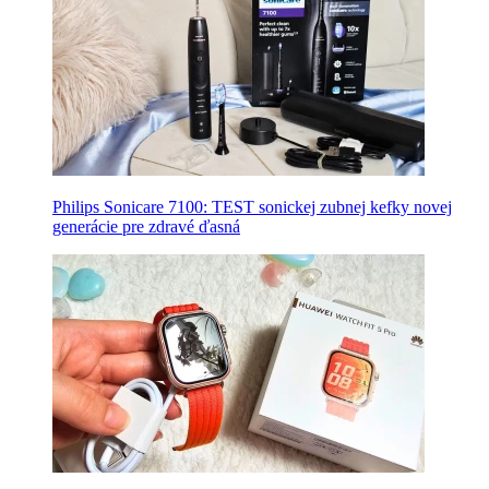
Philips Sonicare 7100: TEST sonickej zubnej kefky novej
generácie pre zdravé ďasná