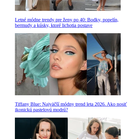
Letné módne trendy pre ženy po 40: Bodky, popelín,
bermudy a kúsky, ktoré lichotia postave
Tiffany Blue: Najväčší módny trend leta 2026. Ako nosiť
ikonickú pastelovú modrú?