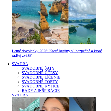
Letné dovolenky 2026: Ktoré krajiny sú bezpečné a ktoré
radšej zvážiť
SVADBA
SVADOBNÉ ŠATY
SVADOBNÉ ÚČESY
SVADOBNÉ LÍČENIE
SVADOBNÉ TORTY
SVADOBNÉ KYTICE
RADY A INŠPIRÁCIE
SVADBA