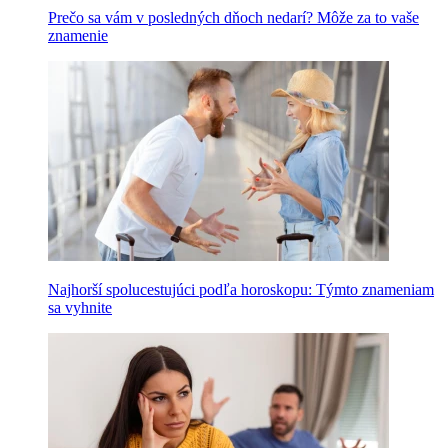
Prečo sa vám v posledných dňoch nedarí? Môže za to vaše
znamenie
Najhorší spolucestujúci podľa horoskopu: Týmto znameniam
sa vyhnite