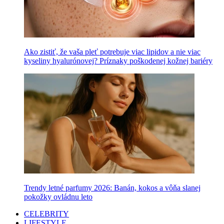
Ako zistiť, že vaša pleť potrebuje viac lipidov a nie viac
kyseliny hyalurónovej? Príznaky poškodenej kožnej bariéry
Trendy letné parfumy 2026: Banán, kokos a vôňa slanej
pokožky ovládnu leto
CELEBRITY
LIFESTYLE