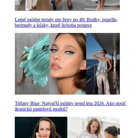
Letné módne trendy pre ženy po 40: Bodky, popelín,
bermudy a kúsky, ktoré lichotia postave
Tiffany Blue: Najväčší módny trend leta 2026. Ako nosiť
ikonickú pastelovú modrú?