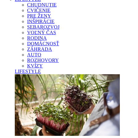
CHUDNUTIE
CVIČENIE
PRE ŽENY
INŠPIRÁCIE
SEBAROZVOJ
VOĽNÝ ČAS
RODINA
DOMÁCNOSŤ
ZÁHRADA
AUTO
ROZHOVORY
KVÍZY
LIFESTYLE