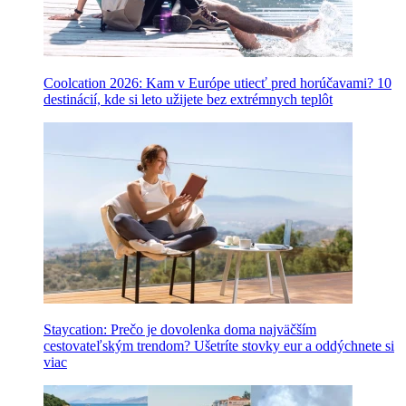
Coolcation 2026: Kam v Európe utiecť pred horúčavami? 10
destinácií, kde si leto užijete bez extrémnych teplôt
Staycation: Prečo je dovolenka doma najväčším
cestovateľským trendom? Ušetríte stovky eur a oddýchnete si
viac