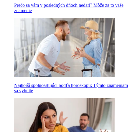
Prečo sa vám v posledných dňoch nedarí? Môže za to vaše
znamenie
Najhorší spolucestujúci podľa horoskopu: Týmto znameniam
sa vyhnite