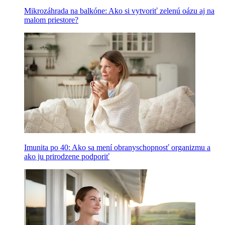
Mikrozáhrada na balkóne: Ako si vytvoriť zelenú oázu aj na
malom priestore?
Imunita po 40: Ako sa mení obranyschopnosť organizmu a
ako ju prirodzene podporiť