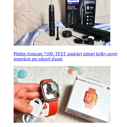
Philips Sonicare 7100: TEST sonickej zubnej kefky novej
generácie pre zdravé ďasná