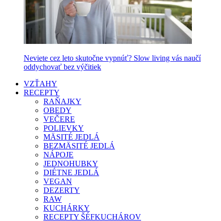
Neviete cez leto skutočne vypnúť? Slow living vás naučí
oddychovať bez výčitiek
VZŤAHY
RECEPTY
RAŇAJKY
OBEDY
VEČERE
POLIEVKY
MÄSITÉ JEDLÁ
BEZMÄSITÉ JEDLÁ
NÁPOJE
JEDNOHUBKY
DIÉTNE JEDLÁ
VEGAN
DEZERTY
RAW
KUCHÁRKY
RECEPTY ŠÉFKUCHÁROV