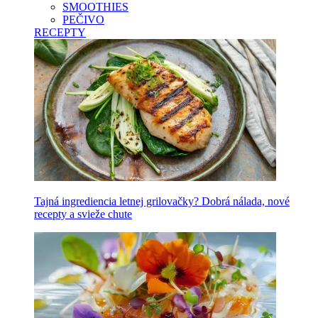
SMOOTHIES
PEČIVO
RECEPTY
Tajná ingrediencia letnej grilovačky? Dobrá nálada, nové
recepty a svieže chute