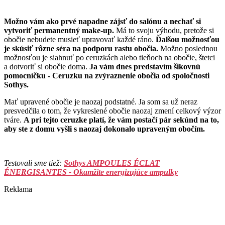
Možno vám ako prvé napadne zájsť do salónu a nechať si
vytvoriť permanentný make-up.
Má to svoju výhodu, pretože si
obočie nebudete musieť upravovať každé ráno.
Ďalšou možnosťou
je skúsiť rôzne séra na podporu rastu obočia.
Možno poslednou
možnosťou je siahnuť po ceruzkách alebo tieňoch na obočie, štetci
a dotvoriť si obočie doma.
Ja vám dnes predstavím šikovnú
pomocníčku - Ceruzku na zvýraznenie obočia od spoločnosti
Sothys.
Mať upravené obočie je naozaj podstatné. Ja som sa už neraz
presvedčila o tom, že vykreslené obočie naozaj zmení celkový výzor
tváre.
A pri tejto ceruzke platí, že vám postačí pár sekúnd na to,
aby ste z domu vyšli s naozaj dokonalo upraveným obočím.
Testovali sme tiež:
Sothys AMPOULES ÉCLAT
ÉNERGISANTES - Okamžite energizujúce ampulky
Reklama