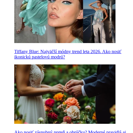
Tiffany Blue: Najväčší módny trend leta 2026. Ako nosiť
ikonickú pastelovú modrú?
Ako nosiť zásnubný prsteň a obrúčku? Moderné pravidlá aj