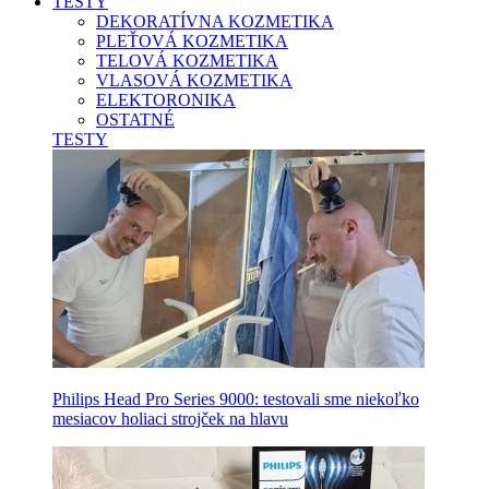
TESTY
DEKORATÍVNA KOZMETIKA
PLEŤOVÁ KOZMETIKA
TELOVÁ KOZMETIKA
VLASOVÁ KOZMETIKA
ELEKTORONIKA
OSTATNÉ
TESTY
Philips Head Pro Series 9000: testovali sme niekoľko
mesiacov holiaci strojček na hlavu