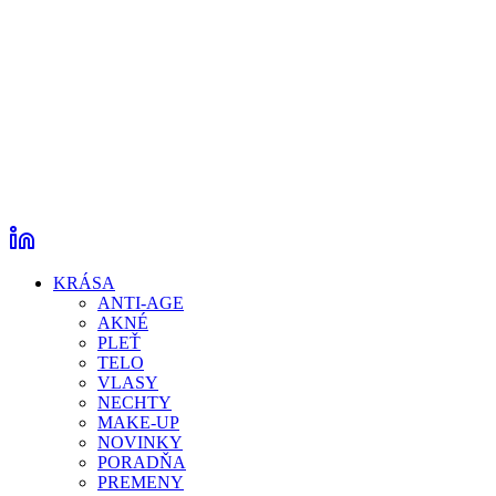
KRÁSA
ANTI-AGE
AKNÉ
PLEŤ
TELO
VLASY
NECHTY
MAKE-UP
NOVINKY
PORADŇA
PREMENY