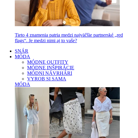
Tieto 4 znamenia patria medzi najväčšie partnerské „red
flags“. Je medzi nimi aj to vaše?
SNÁR
MÓDA
MÓDNE OUTFITY
MÓDNE INŠPIRÁCIE
MÓDNI NÁVRHÁRI
VYROB SI SAMA
MÓDA