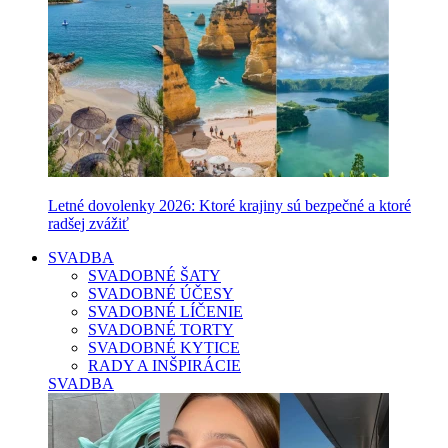
Letné dovolenky 2026: Ktoré krajiny sú bezpečné a ktoré
radšej zvážiť
SVADBA
SVADOBNÉ ŠATY
SVADOBNÉ ÚČESY
SVADOBNÉ LÍČENIE
SVADOBNÉ TORTY
SVADOBNÉ KYTICE
RADY A INŠPIRÁCIE
SVADBA