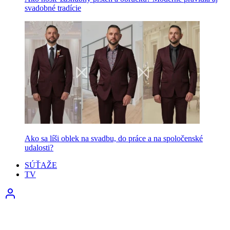
svadobné tradície
Ako sa líši oblek na svadbu, do práce a na spoločenské
udalosti?
SÚŤAŽE
TV