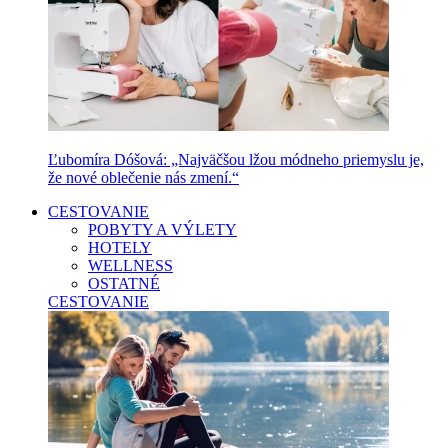
Ľubomíra Dóšová: „Najväčšou lžou módneho priemyslu je,
že nové oblečenie nás zmení.“
CESTOVANIE
POBYTY A VÝLETY
HOTELY
WELLNESS
OSTATNÉ
CESTOVANIE