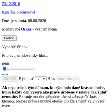
23.12.2016
Katarína Kačuriková
Dnes je
sobota
, 08.08.2026
Meniny má
Oskar
- význam mena
Prehrať
Vypočuť článok
Pripravujem slovenský hlas...
0:00
--:--
Rýchlosť
Hlas
Zastaviť
Ak nepatríte k tým dámam, ktorým bolo dané krásne obočie,
ktoré každý deň vyzerá ako práve urobené v salóne, tak zúfať
nemusíte.
Existuje mnoho spôsobov, ako si zabezpečiť krásnu
klembu, pretože práve samotné obočie dokáže zmeniť celý výzor
tváre.