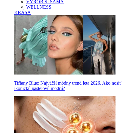
VYROB SI SAMA
WELLNESS
KRÁSA
Tiffany Blue: Najväčší módny trend leta 2026. Ako nosiť
ikonickú pastelovú modrú?