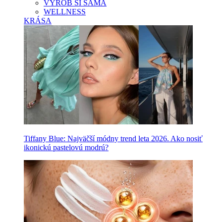
VYROB SI SAMA
WELLNESS
KRÁSA
Tiffany Blue: Najväčší módny trend leta 2026. Ako nosiť
ikonickú pastelovú modrú?