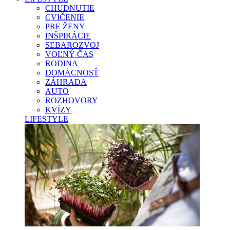
CHUDNUTIE
CVIČENIE
PRE ŽENY
INŠPIRÁCIE
SEBAROZVOJ
VOĽNÝ ČAS
RODINA
DOMÁCNOSŤ
ZÁHRADA
AUTO
ROZHOVORY
KVÍZY
LIFESTYLE