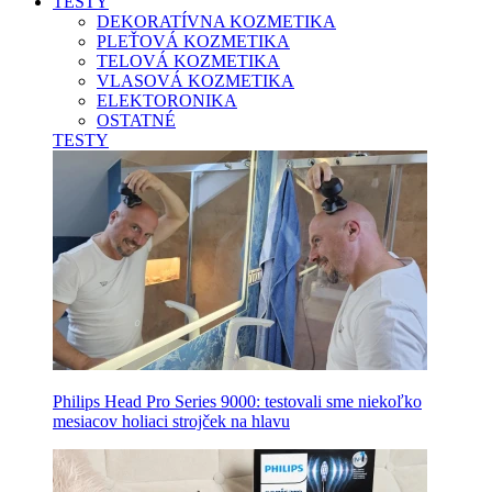
TESTY
DEKORATÍVNA KOZMETIKA
PLEŤOVÁ KOZMETIKA
TELOVÁ KOZMETIKA
VLASOVÁ KOZMETIKA
ELEKTORONIKA
OSTATNÉ
TESTY
Philips Head Pro Series 9000: testovali sme niekoľko
mesiacov holiaci strojček na hlavu