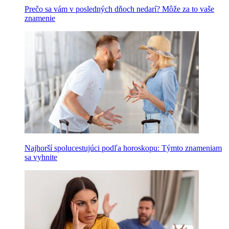
Prečo sa vám v posledných dňoch nedarí? Môže za to vaše
znamenie
Najhorší spolucestujúci podľa horoskopu: Týmto znameniam
sa vyhnite