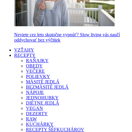
Neviete cez leto skutočne vypnúť? Slow living vás naučí
oddychovať bez výčitiek
VZŤAHY
RECEPTY
RAŇAJKY
OBEDY
VEČERE
POLIEVKY
MÄSITÉ JEDLÁ
BEZMÄSITÉ JEDLÁ
NÁPOJE
JEDNOHUBKY
DIÉTNE JEDLÁ
VEGAN
DEZERTY
RAW
KUCHÁRKY
RECEPTY ŠÉFKUCHÁROV