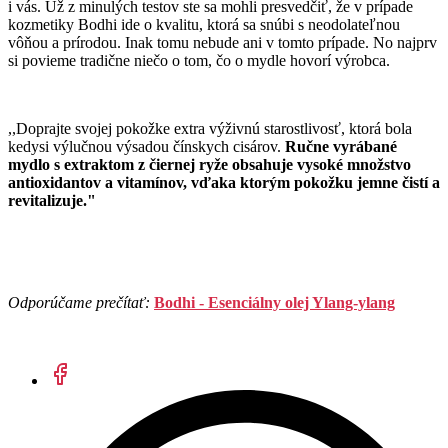
i vás. Už z minulých testov ste sa mohli presvedčiť, že v prípade
kozmetiky Bodhi ide o kvalitu, ktorá sa snúbi s neodolateľnou
vôňou a prírodou. Inak tomu nebude ani v tomto prípade. No najprv
si povieme tradične niečo o tom, čo o mydle hovorí výrobca.
,,Doprajte svojej pokožke extra výživnú starostlivosť, ktorá bola
kedysi výlučnou výsadou čínskych cisárov.
Ručne vyrábané
mydlo s extraktom z čiernej ryže obsahuje vysoké množstvo
antioxidantov a vitamínov, vďaka ktorým pokožku jemne čistí a
revitalizuje."
Odporúčame prečítať:
Bodhi - Esenciálny olej Ylang-ylang