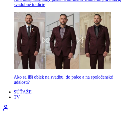
svadobné tradície
Ako sa líši oblek na svadbu, do práce a na spoločenské
udalosti?
SÚŤAŽE
TV