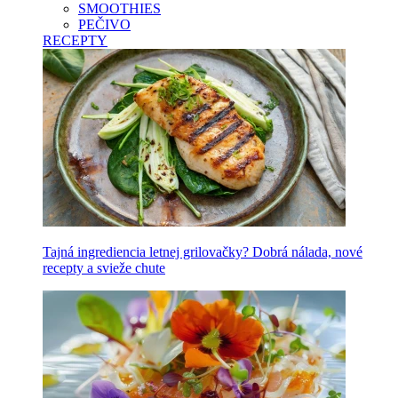
SMOOTHIES
PEČIVO
RECEPTY
Tajná ingrediencia letnej grilovačky? Dobrá nálada, nové
recepty a svieže chute