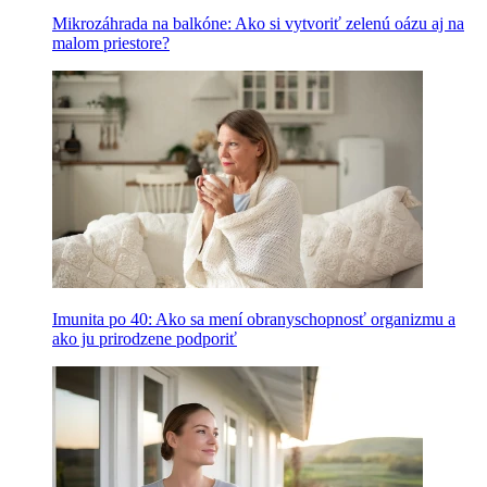
Mikrozáhrada na balkóne: Ako si vytvoriť zelenú oázu aj na
malom priestore?
Imunita po 40: Ako sa mení obranyschopnosť organizmu a
ako ju prirodzene podporiť