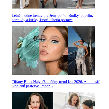
Letné módne trendy pre ženy po 40: Bodky, popelín,
bermudy a kúsky, ktoré lichotia postave
Tiffany Blue: Najväčší módny trend leta 2026. Ako nosiť
ikonickú pastelovú modrú?