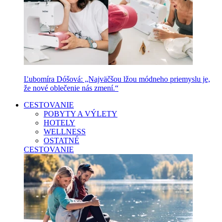
Ľubomíra Dóšová: „Najväčšou lžou módneho priemyslu je,
že nové oblečenie nás zmení.“
CESTOVANIE
POBYTY A VÝLETY
HOTELY
WELLNESS
OSTATNÉ
CESTOVANIE