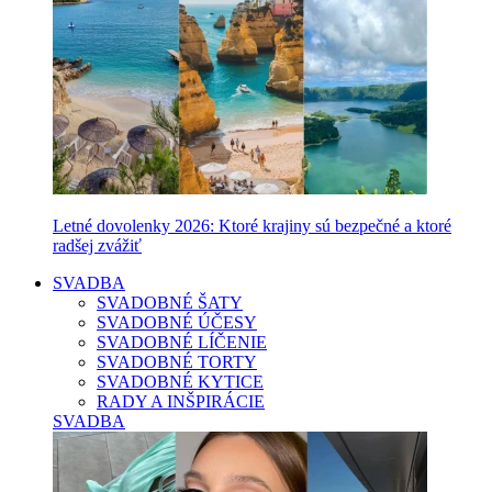
Letné dovolenky 2026: Ktoré krajiny sú bezpečné a ktoré
radšej zvážiť
SVADBA
SVADOBNÉ ŠATY
SVADOBNÉ ÚČESY
SVADOBNÉ LÍČENIE
SVADOBNÉ TORTY
SVADOBNÉ KYTICE
RADY A INŠPIRÁCIE
SVADBA