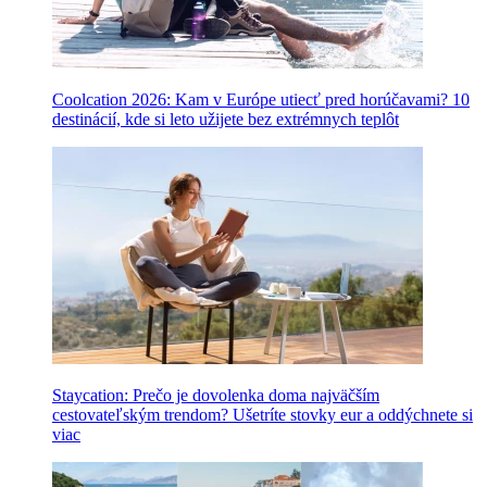
Coolcation 2026: Kam v Európe utiecť pred horúčavami? 10
destinácií, kde si leto užijete bez extrémnych teplôt
Staycation: Prečo je dovolenka doma najväčším
cestovateľským trendom? Ušetríte stovky eur a oddýchnete si
viac