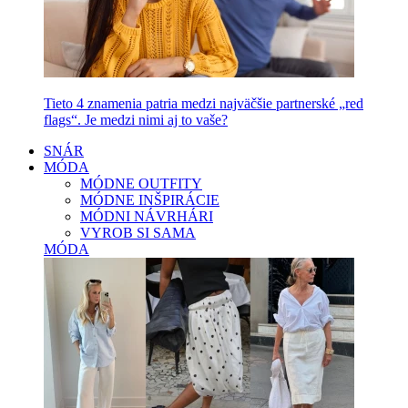
Tieto 4 znamenia patria medzi najväčšie partnerské „red
flags“. Je medzi nimi aj to vaše?
SNÁR
MÓDA
MÓDNE OUTFITY
MÓDNE INŠPIRÁCIE
MÓDNI NÁVRHÁRI
VYROB SI SAMA
MÓDA