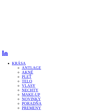
KRÁSA
ANTI-AGE
AKNÉ
PLEŤ
TELO
VLASY
NECHTY
MAKE-UP
NOVINKY
PORADŇA
PREMENY