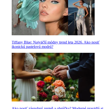
Tiffany Blue: Najväčší módny trend leta 2026. Ako nosiť
ikonickú pastelovú modrú?
Ako nosiť zásnubný prsteň a obrúčku? Moderné pravidlá aj