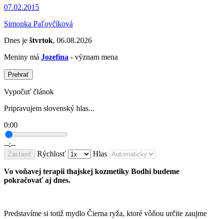
07.02.2015
Simonka Paľovčíková
Dnes je
štvrtok
, 06.08.2026
Meniny má
Jozefína
- význam mena
Prehrať
Vypočuť článok
Pripravujem slovenský hlas...
0:00
--:--
Rýchlosť
Hlas
Zastaviť
Vo voňavej terapii thajskej kozmetiky Bodhi budeme
pokračovať aj dnes.
Predstavíme si totiž mydlo Čierna ryža, ktoré vôňou určite zaujme