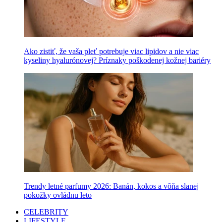
Ako zistiť, že vaša pleť potrebuje viac lipidov a nie viac
kyseliny hyalurónovej? Príznaky poškodenej kožnej bariéry
Trendy letné parfumy 2026: Banán, kokos a vôňa slanej
pokožky ovládnu leto
CELEBRITY
LIFESTYLE