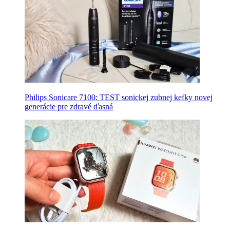
Philips Sonicare 7100: TEST sonickej zubnej kefky novej
generácie pre zdravé ďasná