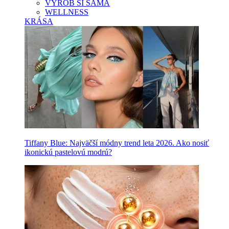
VYROB SI SAMA
WELLNESS
KRÁSA
Tiffany Blue: Najväčší módny trend leta 2026. Ako nosiť
ikonickú pastelovú modrú?