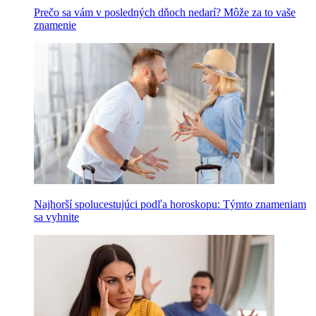
Prečo sa vám v posledných dňoch nedarí? Môže za to vaše
znamenie
Najhorší spolucestujúci podľa horoskopu: Týmto znameniam
sa vyhnite