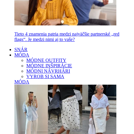
Tieto 4 znamenia patria medzi najväčšie partnerské „red
flags“. Je medzi nimi aj to vaše?
SNÁR
MÓDA
MÓDNE OUTFITY
MÓDNE INŠPIRÁCIE
MÓDNI NÁVRHÁRI
VYROB SI SAMA
MÓDA