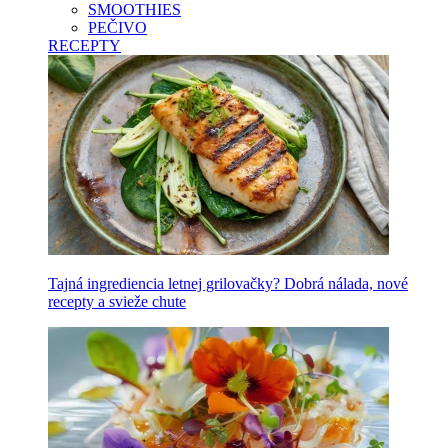
SMOOTHIES
PEČIVO
RECEPTY
Tajná ingrediencia letnej grilovačky? Dobrá nálada, nové
recepty a svieže chute