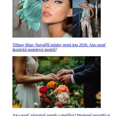
Tiffany Blue: Najväčší módny trend leta 2026. Ako nosiť
ikonickú pastelovú modrú?
Ako nosiť zásnubný prsteň a obrúčku? Moderné pravidlá aj