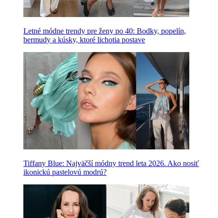
Letné módne trendy pre ženy po 40: Bodky, popelín,
bermudy a kúsky, ktoré lichotia postave
Tiffany Blue: Najväčší módny trend leta 2026. Ako nosiť
ikonickú pastelovú modrú?