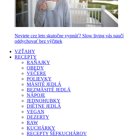
Neviete cez leto skutočne vypnúť? Slow living vás naučí
oddychovať bez výčitiek
VZŤAHY
RECEPTY
RAŇAJKY
OBEDY
VEČERE
POLIEVKY
MÄSITÉ JEDLÁ
BEZMÄSITÉ JEDLÁ
NÁPOJE
JEDNOHUBKY
DIÉTNE JEDLÁ
VEGAN
DEZERTY
RAW
KUCHÁRKY
RECEPTY ŠÉFKUCHÁROV