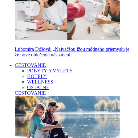
Ľubomíra Dóšová: „Najväčšou lžou módneho priemyslu je,
že nové oblečenie nás zmení.“
CESTOVANIE
POBYTY A VÝLETY
HOTELY
WELLNESS
OSTATNÉ
CESTOVANIE