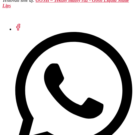
Testovali sme aj:
GOSH – Tekutý matný rúž - Gosh Liquid Matte
Lips