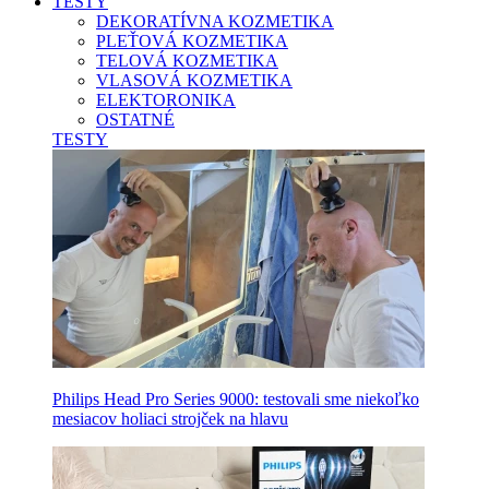
TESTY
DEKORATÍVNA KOZMETIKA
PLEŤOVÁ KOZMETIKA
TELOVÁ KOZMETIKA
VLASOVÁ KOZMETIKA
ELEKTORONIKA
OSTATNÉ
TESTY
Philips Head Pro Series 9000: testovali sme niekoľko
mesiacov holiaci strojček na hlavu