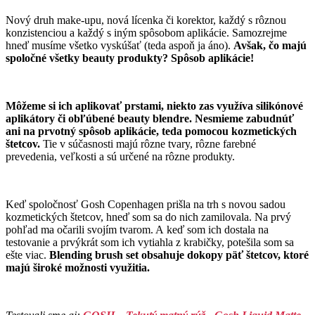
Nový druh make-upu, nová lícenka či korektor, každý s rôznou
konzistenciou a každý s iným spôsobom aplikácie. Samozrejme
hneď musíme všetko vyskúšať (teda aspoň ja áno).
Avšak, čo majú
spoločné všetky beauty produkty? Spôsob aplikácie!
Môžeme si ich aplikovať prstami, niekto zas využíva silikónové
aplikátory či obľúbené beauty blendre. Nesmieme zabudnúť
ani na prvotný spôsob aplikácie, teda pomocou kozmetických
štetcov.
Tie v súčasnosti majú rôzne tvary, rôzne farebné
prevedenia, veľkosti a sú určené na rôzne produkty.
Keď spoločnosť Gosh Copenhagen prišla na trh s novou sadou
kozmetických štetcov, hneď som sa do nich zamilovala. Na prvý
pohľad ma očarili svojím tvarom. A keď som ich dostala na
testovanie a prvýkrát som ich vytiahla z krabičky, potešila som sa
ešte viac.
Blending brush set obsahuje dokopy päť štetcov, ktoré
majú široké možnosti využitia.