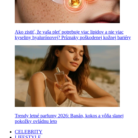
Ako zistiť, že vaša pleť potrebuje viac lipidov a nie viac
kyseliny hyalurónovej? Príznaky poškodenej kožnej bariéry
Trendy letné parfumy 2026: Banán, kokos a vôňa slanej
pokožky ovládnu leto
CELEBRITY
LIFESTYLE