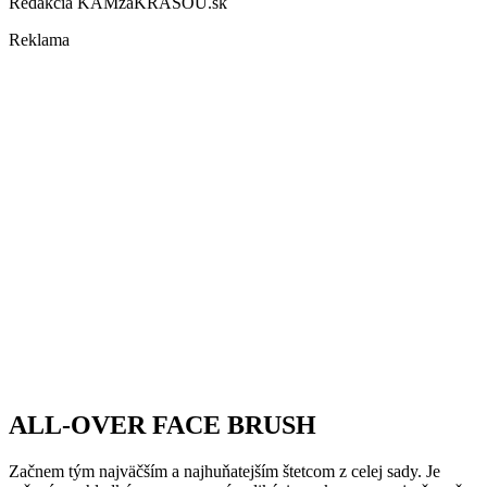
Redakcia KAMzaKRASOU.sk
Reklama
ALL-OVER FACE BRUSH
Začnem tým najväčším a najhuňatejším štetcom z celej sady. Je