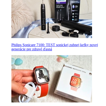
Philips Sonicare 7100: TEST sonickej zubnej kefky novej
generácie pre zdravé ďasná