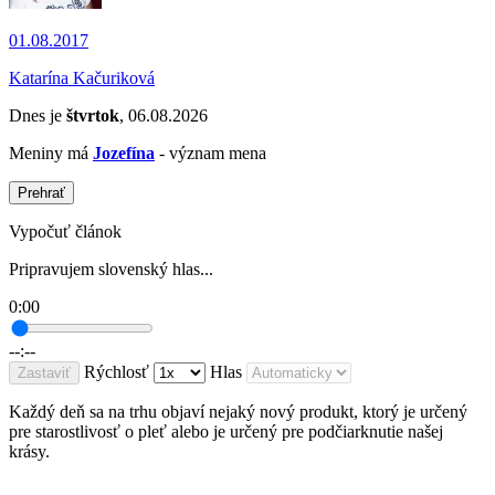
01.08.2017
Katarína Kačuriková
Dnes je
štvrtok
, 06.08.2026
Meniny má
Jozefína
- význam mena
Prehrať
Vypočuť článok
Pripravujem slovenský hlas...
0:00
--:--
Rýchlosť
Hlas
Zastaviť
Každý deň sa na trhu objaví nejaký nový produkt, ktorý je určený
pre starostlivosť o pleť alebo je určený pre podčiarknutie našej
krásy.