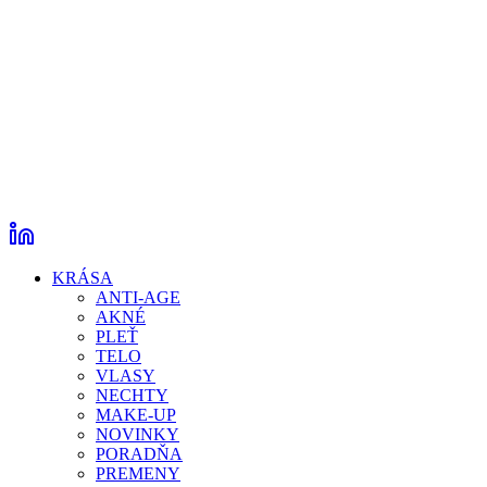
KRÁSA
ANTI-AGE
AKNÉ
PLEŤ
TELO
VLASY
NECHTY
MAKE-UP
NOVINKY
PORADŇA
PREMENY