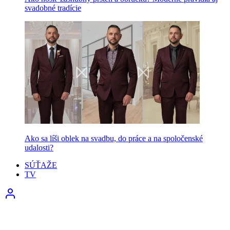
svadobné tradície
Ako sa líši oblek na svadbu, do práce a na spoločenské
udalosti?
SÚŤAŽE
TV