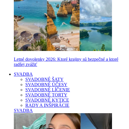
Letné dovolenky 2026: Ktoré krajiny sú bezpečné a ktoré
radšej zvážiť
SVADBA
SVADOBNÉ ŠATY
SVADOBNÉ ÚČESY
SVADOBNÉ LÍČENIE
SVADOBNÉ TORTY
SVADOBNÉ KYTICE
RADY A INŠPIRÁCIE
SVADBA