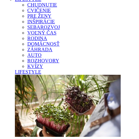
CHUDNUTIE
CVIČENIE
PRE ŽENY
INŠPIRÁCIE
SEBAROZVOJ
VOĽNÝ ČAS
RODINA
DOMÁCNOSŤ
ZÁHRADA
AUTO
ROZHOVORY
KVÍZY
LIFESTYLE