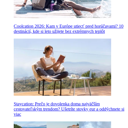
Coolcation 2026: Kam v Európe utiecť pred horúčavami? 10
destinácií, kde si leto užijete bez extrémnych teplôt
Staycation: Prečo je dovolenka doma najväčším
cestovateľským trendom? Ušetríte stovky eur a oddýchnete si
viac