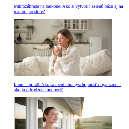
Mikrozáhrada na balkóne: Ako si vytvoriť zelenú oázu aj na
malom priestore?
Imunita po 40: Ako sa mení obranyschopnosť organizmu a
ako ju prirodzene podporiť