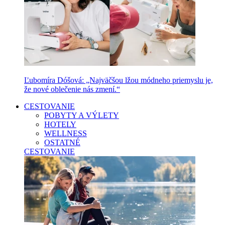
Ľubomíra Dóšová: „Najväčšou lžou módneho priemyslu je,
že nové oblečenie nás zmení.“
CESTOVANIE
POBYTY A VÝLETY
HOTELY
WELLNESS
OSTATNÉ
CESTOVANIE