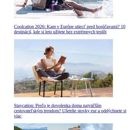
Coolcation 2026: Kam v Európe utiecť pred horúčavami? 10
destinácií, kde si leto užijete bez extrémnych teplôt
Staycation: Prečo je dovolenka doma najväčším
cestovateľským trendom? Ušetríte stovky eur a oddýchnete si
viac