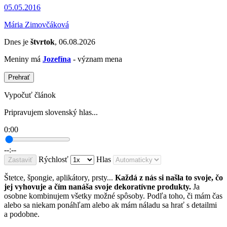
05.05.2016
Mária Zimovčáková
Dnes je
štvrtok
, 06.08.2026
Meniny má
Jozefína
- význam mena
Prehrať
Vypočuť článok
Pripravujem slovenský hlas...
0:00
--:--
Rýchlosť
Hlas
Zastaviť
Štetce, špongie, aplikátory, prsty...
Každá z nás si našla to svoje, čo
jej vyhovuje a čím nanáša svoje dekoratívne produkty.
Ja
osobne kombinujem všetky možné spôsoby. Podľa toho, či mám čas
alebo sa niekam ponáhľam alebo ak mám náladu sa hrať s detailmi
a podobne.