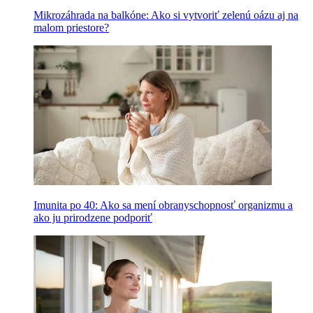
Mikrozáhrada na balkóne: Ako si vytvoriť zelenú oázu aj na
malom priestore?
Imunita po 40: Ako sa mení obranyschopnosť organizmu a
ako ju prirodzene podporiť