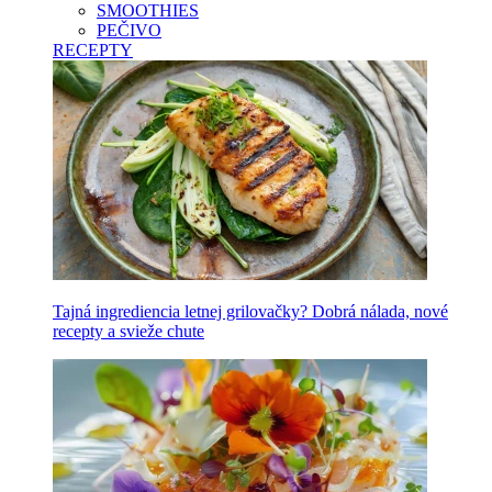
SMOOTHIES
PEČIVO
RECEPTY
Tajná ingrediencia letnej grilovačky? Dobrá nálada, nové
recepty a svieže chute