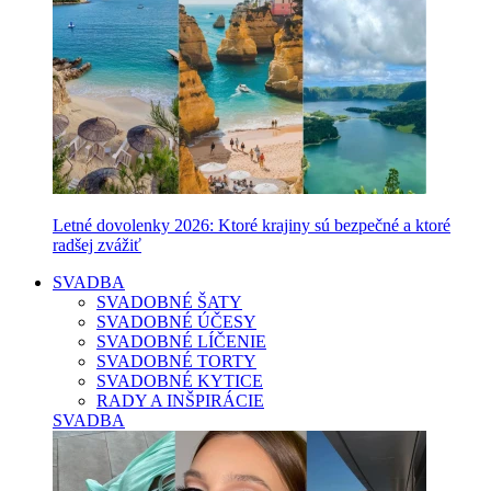
Letné dovolenky 2026: Ktoré krajiny sú bezpečné a ktoré
radšej zvážiť
SVADBA
SVADOBNÉ ŠATY
SVADOBNÉ ÚČESY
SVADOBNÉ LÍČENIE
SVADOBNÉ TORTY
SVADOBNÉ KYTICE
RADY A INŠPIRÁCIE
SVADBA