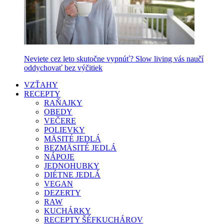
Neviete cez leto skutočne vypnúť? Slow living vás naučí
oddychovať bez výčitiek
VZŤAHY
RECEPTY
RAŇAJKY
OBEDY
VEČERE
POLIEVKY
MÄSITÉ JEDLÁ
BEZMÄSITÉ JEDLÁ
NÁPOJE
JEDNOHUBKY
DIÉTNE JEDLÁ
VEGAN
DEZERTY
RAW
KUCHÁRKY
RECEPTY ŠÉFKUCHÁROV