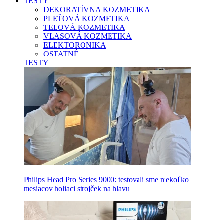
TESTY
DEKORATÍVNA KOZMETIKA
PLEŤOVÁ KOZMETIKA
TELOVÁ KOZMETIKA
VLASOVÁ KOZMETIKA
ELEKTORONIKA
OSTATNÉ
TESTY
Philips Head Pro Series 9000: testovali sme niekoľko
mesiacov holiaci strojček na hlavu