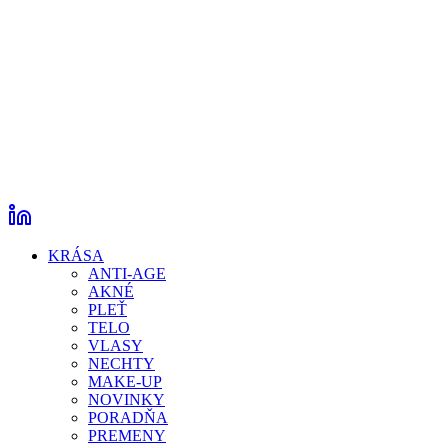
KRÁSA
ANTI-AGE
AKNÉ
PLEŤ
TELO
VLASY
NECHTY
MAKE-UP
NOVINKY
PORADŇA
PREMENY