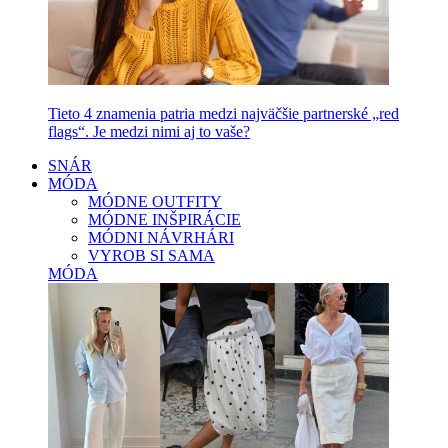
Tieto 4 znamenia patria medzi najväčšie partnerské „red
flags“. Je medzi nimi aj to vaše?
SNÁR
MÓDA
MÓDNE OUTFITY
MÓDNE INŠPIRÁCIE
MÓDNI NÁVRHÁRI
VYROB SI SAMA
MÓDA