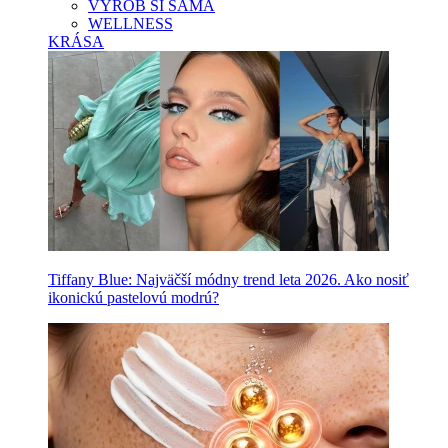
VYROB SI SAMA
WELLNESS
KRÁSA
Tiffany Blue: Najväčší módny trend leta 2026. Ako nosiť
ikonickú pastelovú modrú?