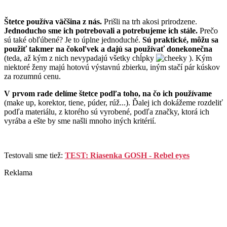
Štetce používa väčšina z nás.
Prišli na trh akosi prirodzene.
Jednoducho sme ich potrebovali a potrebujeme ich stále.
Prečo
sú také obľúbené? Je to úplne jednoduché.
Sú praktické, môžu sa
použiť takmer na čokoľvek a dajú sa používať donekonečna
(teda, až kým z nich nevypadajú všetky chĺpky
). Kým
niektoré ženy majú hotovú výstavnú zbierku, iným stačí pár kúskov
za rozumnú cenu.
V prvom rade delíme štetce podľa toho, na čo ich používame
(make up, korektor, tiene, púder, rúž...). Ďalej ich dokážeme rozdeliť
podľa materiálu, z ktorého sú vyrobené, podľa značky, ktorá ich
vyrába a ešte by sme našli mnoho iných kritérií.
Testovali sme tiež:
TEST: Riasenka GOSH - Rebel eyes
Reklama