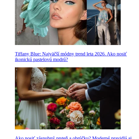
Tiffany Blue: Najväčší módny trend leta 2026. Ako nosiť
ikonickú pastelovú modrú?
Ako nosiť zásnubný prsteň a obrúčku? Moderné pravidlá aj