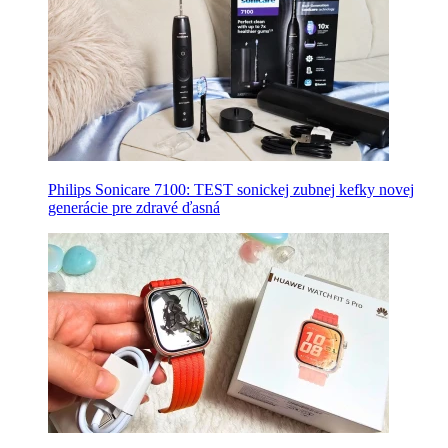
Philips Sonicare 7100: TEST sonickej zubnej kefky novej
generácie pre zdravé ďasná