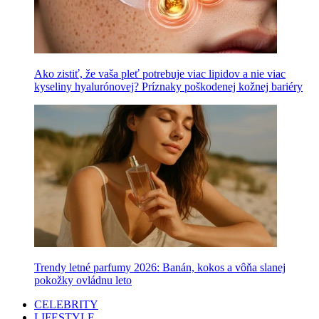
Ako zistiť, že vaša pleť potrebuje viac lipidov a nie viac
kyseliny hyalurónovej? Príznaky poškodenej kožnej bariéry
Trendy letné parfumy 2026: Banán, kokos a vôňa slanej
pokožky ovládnu leto
CELEBRITY
LIFESTYLE