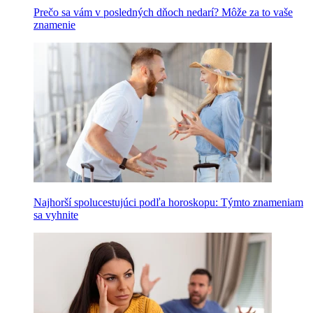
Prečo sa vám v posledných dňoch nedarí? Môže za to vaše
znamenie
Najhorší spolucestujúci podľa horoskopu: Týmto znameniam
sa vyhnite