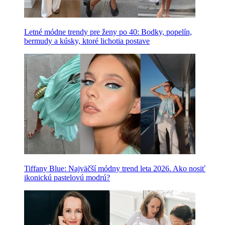
Letné módne trendy pre ženy po 40: Bodky, popelín,
bermudy a kúsky, ktoré lichotia postave
Tiffany Blue: Najväčší módny trend leta 2026. Ako nosiť
ikonickú pastelovú modrú?