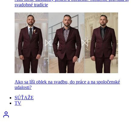
svadobné tradície
Ako sa líši oblek na svadbu, do práce a na spoločenské
udalosti?
SÚŤAŽE
TV