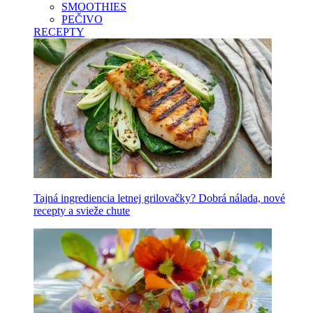
SMOOTHIES
PEČIVO
RECEPTY
Tajná ingrediencia letnej grilovačky? Dobrá nálada, nové
recepty a svieže chute