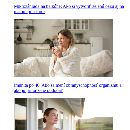
Mikrozáhrada na balkóne: Ako si vytvoriť zelenú oázu aj na
malom priestore?
Imunita po 40: Ako sa mení obranyschopnosť organizmu a
ako ju prirodzene podporiť