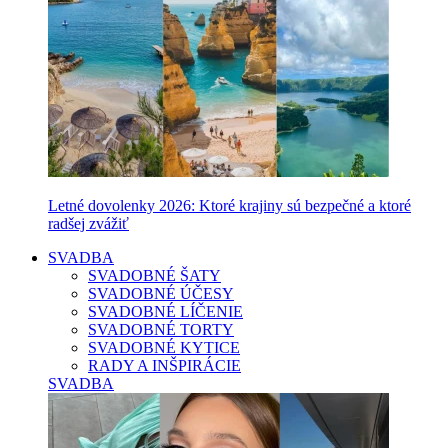
Letné dovolenky 2026: Ktoré krajiny sú bezpečné a ktoré
radšej zvážiť
SVADBA
SVADOBNÉ ŠATY
SVADOBNÉ ÚČESY
SVADOBNÉ LÍČENIE
SVADOBNÉ TORTY
SVADOBNÉ KYTICE
RADY A INŠPIRÁCIE
SVADBA