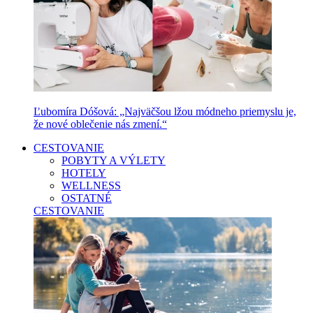
Ľubomíra Dóšová: „Najväčšou lžou módneho priemyslu je,
že nové oblečenie nás zmení.“
CESTOVANIE
POBYTY A VÝLETY
HOTELY
WELLNESS
OSTATNÉ
CESTOVANIE