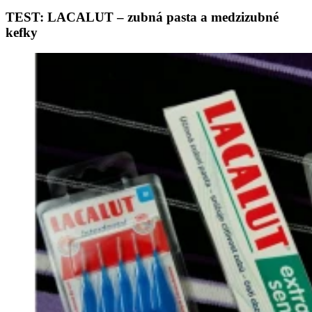
TEST: LACALUT – zubná pasta a medzizubné
kefky