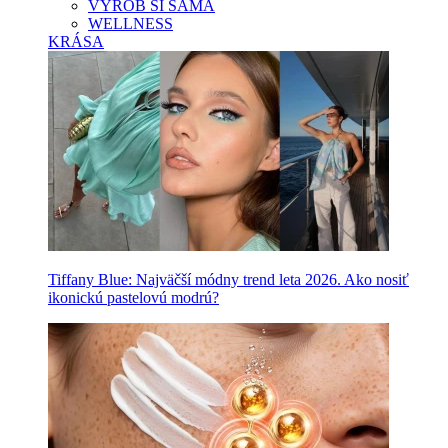
VYROB SI SAMA
WELLNESS
KRÁSA
Tiffany Blue: Najväčší módny trend leta 2026. Ako nosiť
ikonickú pastelovú modrú?