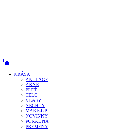
KRÁSA
ANTI-AGE
AKNÉ
PLEŤ
TELO
VLASY
NECHTY
MAKE-UP
NOVINKY
PORADŇA
PREMENY