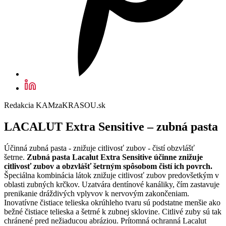
Redakcia KAMzaKRASOU.sk
LACALUT Extra Sensitive – zubná pasta
Účinná zubná pasta - znižuje citlivosť zubov - čistí obzvlášť
šetrne.
Zubná pasta Lacalut Extra Sensitive účinne znižuje
citlivosť zubov a obzvlášť šetrným spôsobom čistí ich povrch.
Špeciálna kombinácia látok znižuje citlivosť zubov predovšetkým v
oblasti zubných krčkov. Uzatvára dentínové kanáliky, čím zastavuje
prenikanie dráždivých vplyvov k nervovým zakončeniam.
Inovatívne čistiace telieska okrúhleho tvaru sú podstatne menšie ako
bežné čistiace telieska a šetrné k zubnej sklovine. Citlivé zuby sú tak
chránené pred nežiaducou abráziou. Prítomná ochranná Lacalut