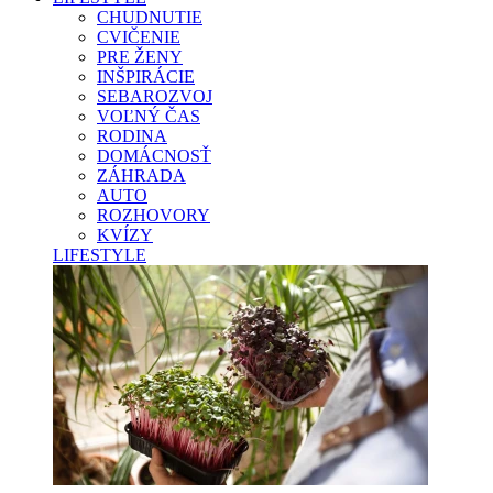
CHUDNUTIE
CVIČENIE
PRE ŽENY
INŠPIRÁCIE
SEBAROZVOJ
VOĽNÝ ČAS
RODINA
DOMÁCNOSŤ
ZÁHRADA
AUTO
ROZHOVORY
KVÍZY
LIFESTYLE