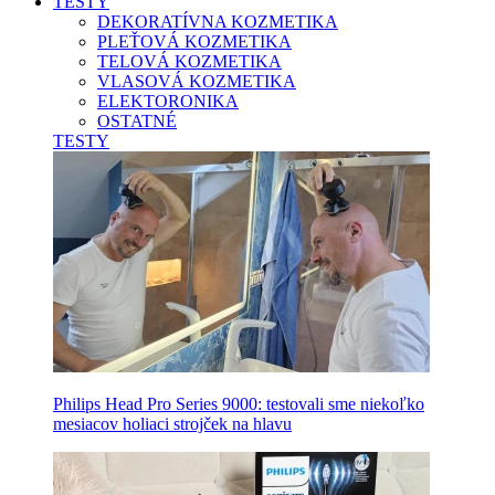
TESTY
DEKORATÍVNA KOZMETIKA
PLEŤOVÁ KOZMETIKA
TELOVÁ KOZMETIKA
VLASOVÁ KOZMETIKA
ELEKTORONIKA
OSTATNÉ
TESTY
Philips Head Pro Series 9000: testovali sme niekoľko
mesiacov holiaci strojček na hlavu