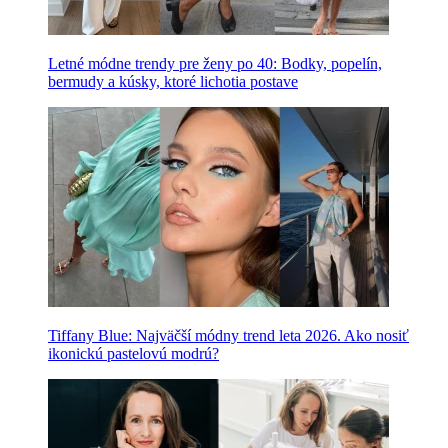
Letné módne trendy pre ženy po 40: Bodky, popelín,
bermudy a kúsky, ktoré lichotia postave
Tiffany Blue: Najväčší módny trend leta 2026. Ako nosiť
ikonickú pastelovú modrú?