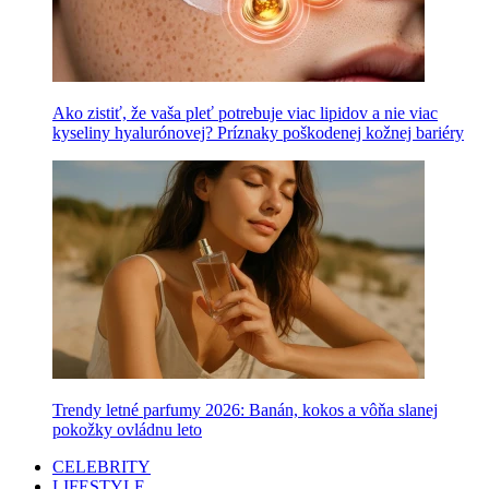
Ako zistiť, že vaša pleť potrebuje viac lipidov a nie viac
kyseliny hyalurónovej? Príznaky poškodenej kožnej bariéry
Trendy letné parfumy 2026: Banán, kokos a vôňa slanej
pokožky ovládnu leto
CELEBRITY
LIFESTYLE