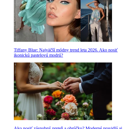
Tiffany Blue: Najväčší módny trend leta 2026. Ako nosiť
ikonickú pastelovú modrú?
Ako nosiť zásnubný prsteň a obrúčku? Moderné pravidlá aj