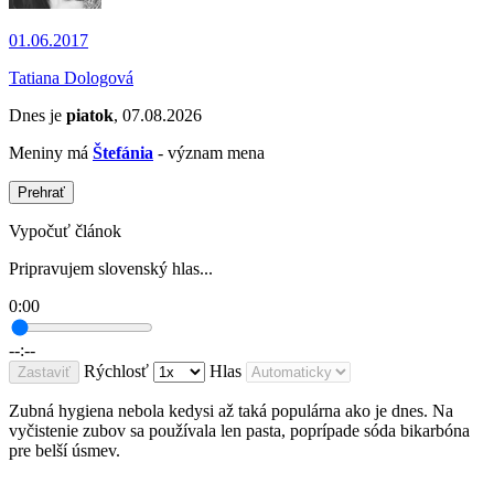
01.06.2017
Tatiana Dologová
Dnes je
piatok
, 07.08.2026
Meniny má
Štefánia
- význam mena
Prehrať
Vypočuť článok
Pripravujem slovenský hlas...
0:00
--:--
Rýchlosť
Hlas
Zastaviť
Zubná hygiena
nebola
kedysi až taká populárna ako je dnes. Na
vyčistenie zubov sa používala len pasta, poprípade sóda bikarbóna
pre belší úsmev.