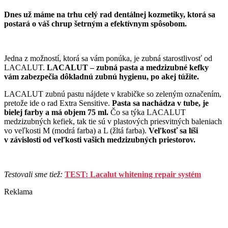
Dnes už máme na trhu celý rad dentálnej kozmetiky, ktorá sa
postará o váš chrup šetrným a efektívnym spôsobom.
Jedna z možností, ktorá sa vám ponúka, je zubná starostlivosť od
LACALUT.
LACALUT – zubná pasta a medzizubné kefky
vám zabezpečia dôkladnú zubnú hygienu, po akej túžite.
LACALUT zubnú pastu nájdete v krabičke so zeleným označením,
pretože ide o rad Extra Sensitive.
Pasta sa nachádza v tube, je
bielej farby a má objem 75 ml.
Čo sa týka LACALUT
medzizubných kefiek, tak tie sú v plastových priesvitných baleniach
vo veľkosti M (modrá farba) a L (žltá farba).
Veľkosť sa líši
v závislosti od veľkosti vašich medzizubných priestorov.
Testovali sme tiež:
TEST: Lacalut whitening repair systém
Reklama