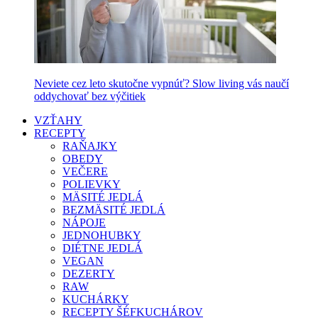
Neviete cez leto skutočne vypnúť? Slow living vás naučí
oddychovať bez výčitiek
VZŤAHY
RECEPTY
RAŇAJKY
OBEDY
VEČERE
POLIEVKY
MÄSITÉ JEDLÁ
BEZMÄSITÉ JEDLÁ
NÁPOJE
JEDNOHUBKY
DIÉTNE JEDLÁ
VEGAN
DEZERTY
RAW
KUCHÁRKY
RECEPTY ŠÉFKUCHÁROV