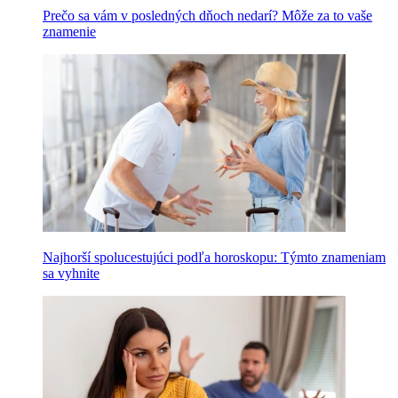
Prečo sa vám v posledných dňoch nedarí? Môže za to vaše
znamenie
Najhorší spolucestujúci podľa horoskopu: Týmto znameniam
sa vyhnite