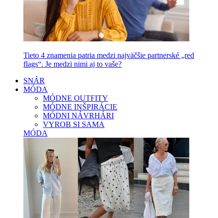
Tieto 4 znamenia patria medzi najväčšie partnerské „red
flags“. Je medzi nimi aj to vaše?
SNÁR
MÓDA
MÓDNE OUTFITY
MÓDNE INŠPIRÁCIE
MÓDNI NÁVRHÁRI
VYROB SI SAMA
MÓDA