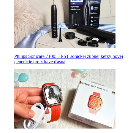
Philips Sonicare 7100: TEST sonickej zubnej kefky novej
generácie pre zdravé ďasná