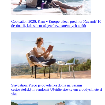
Coolcation 2026: Kam v Európe utiecť pred horúčavami? 10
destinácií, kde si leto užijete bez extrémnych teplôt
Staycation: Prečo je dovolenka doma najväčším
cestovateľským trendom? Ušetríte stovky eur a oddýchnete si
viac