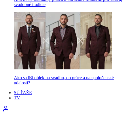
svadobné tradície
Ako sa líši oblek na svadbu, do práce a na spoločenské
udalosti?
SÚŤAŽE
TV