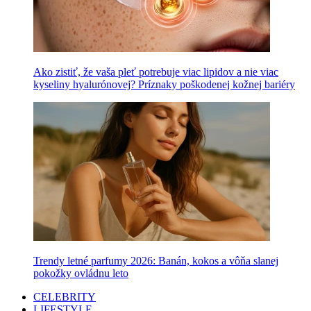
Ako zistiť, že vaša pleť potrebuje viac lipidov a nie viac
kyseliny hyalurónovej? Príznaky poškodenej kožnej bariéry
Trendy letné parfumy 2026: Banán, kokos a vôňa slanej
pokožky ovládnu leto
CELEBRITY
LIFESTYLE