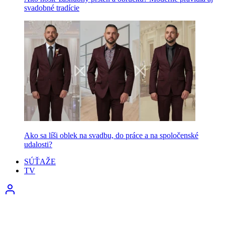
svadobné tradície
Ako sa líši oblek na svadbu, do práce a na spoločenské
udalosti?
SÚŤAŽE
TV