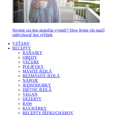
Neviete cez leto skutočne vypnúť? Slow living vás naučí
oddychovať bez výčitiek
VZŤAHY
RECEPTY
RAŇAJKY
OBEDY
VEČERE
POLIEVKY
MÄSITÉ JEDLÁ
BEZMÄSITÉ JEDLÁ
NÁPOJE
JEDNOHUBKY
DIÉTNE JEDLÁ
VEGAN
DEZERTY
RAW
KUCHÁRKY
RECEPTY ŠÉFKUCHÁROV