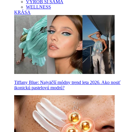
VYROB SI SAMA
WELLNESS
KRÁSA
Tiffany Blue: Najväčší módny trend leta 2026. Ako nosiť
ikonickú pastelovú modrú?