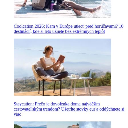
Coolcation 2026: Kam v Európe utiecť pred horúčavami? 10
destinácií, kde si leto užijete bez extrémnych teplôt
Staycation: Prečo je dovolenka doma najväčším
cestovateľským trendom? Ušetríte stovky eur a oddýchnete si
viac