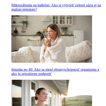
Mikrozáhrada na balkóne: Ako si vytvoriť zelenú oázu aj na
malom priestore?
Imunita po 40: Ako sa mení obranyschopnosť organizmu a
ako ju prirodzene podporiť