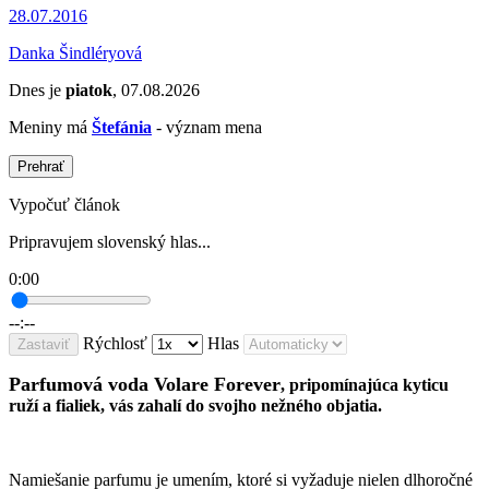
28.07.2016
Danka Šindléryová
Dnes je
piatok
, 07.08.2026
Meniny má
Štefánia
- význam mena
Prehrať
Vypočuť článok
Pripravujem slovenský hlas...
0:00
--:--
Rýchlosť
Hlas
Zastaviť
Parfumová voda Volare Forever
, pripomínajúca kyticu
ruží a fialiek, vás zahalí do svojho nežného objatia.
Namiešanie parfumu je umením, ktoré si vyžaduje nielen dlhoročné