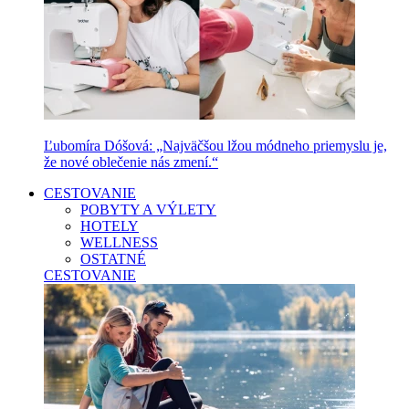
Ľubomíra Dóšová: „Najväčšou lžou módneho priemyslu je,
že nové oblečenie nás zmení.“
CESTOVANIE
POBYTY A VÝLETY
HOTELY
WELLNESS
OSTATNÉ
CESTOVANIE