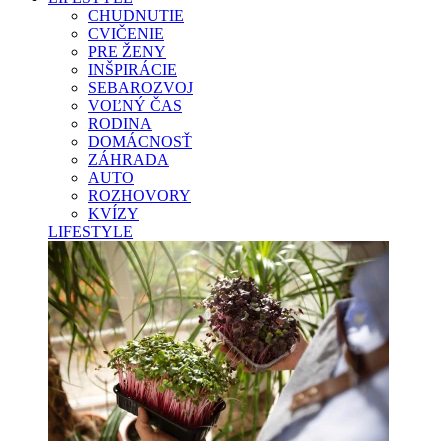
CHUDNUTIE
CVIČENIE
PRE ŽENY
INŠPIRÁCIE
SEBAROZVOJ
VOĽNÝ ČAS
RODINA
DOMÁCNOSŤ
ZÁHRADA
AUTO
ROZHOVORY
KVÍZY
LIFESTYLE