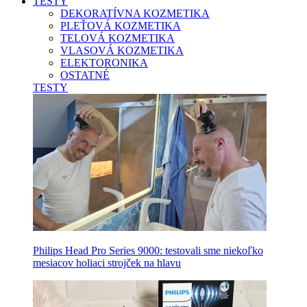
TESTY
DEKORATÍVNA KOZMETIKA
PLEŤOVÁ KOZMETIKA
TELOVÁ KOZMETIKA
VLASOVÁ KOZMETIKA
ELEKTORONIKA
OSTATNÉ
TESTY
Philips Head Pro Series 9000: testovali sme niekoľko
mesiacov holiaci strojček na hlavu