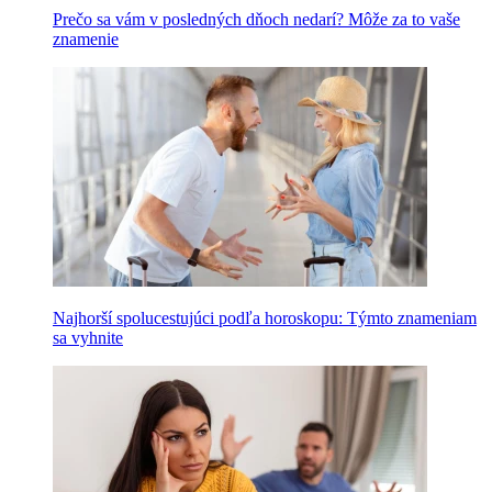
Prečo sa vám v posledných dňoch nedarí? Môže za to vaše
znamenie
Najhorší spolucestujúci podľa horoskopu: Týmto znameniam
sa vyhnite