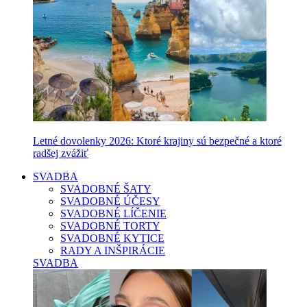
Letné dovolenky 2026: Ktoré krajiny sú bezpečné a ktoré
radšej zvážiť
SVADBA
SVADOBNÉ ŠATY
SVADOBNÉ ÚČESY
SVADOBNÉ LÍČENIE
SVADOBNÉ TORTY
SVADOBNÉ KYTICE
RADY A INŠPIRÁCIE
SVADBA