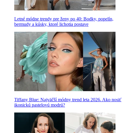
Letné módne trendy pre ženy po 40: Bodky, popelín,
bermudy a kúsky, ktoré lichotia postave
Tiffany Blue: Najväčší módny trend leta 2026. Ako nosiť
ikonickú pastelovú modrú?