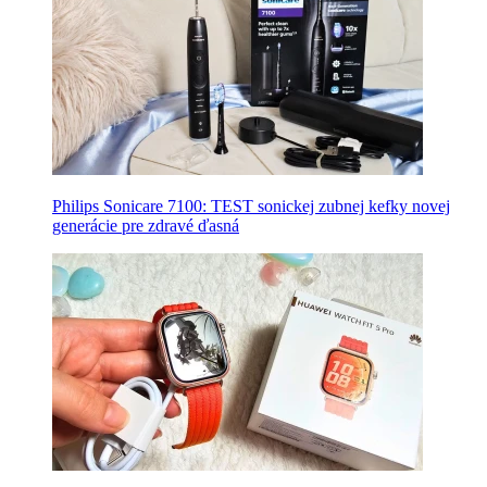
Philips Sonicare 7100: TEST sonickej zubnej kefky novej
generácie pre zdravé ďasná