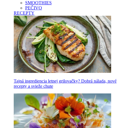
SMOOTHIES
PEČIVO
RECEPTY
Tajná ingrediencia letnej grilovačky? Dobrá nálada, nové
recepty a svieže chute