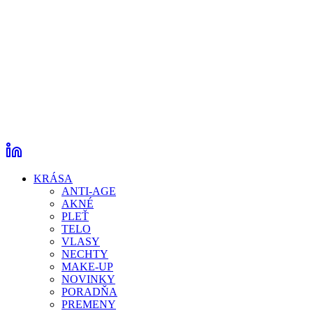
KRÁSA
ANTI-AGE
AKNÉ
PLEŤ
TELO
VLASY
NECHTY
MAKE-UP
NOVINKY
PORADŇA
PREMENY