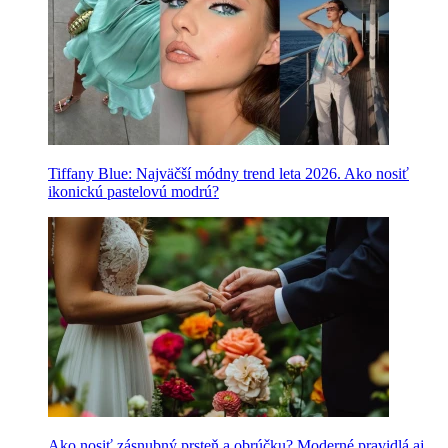
Tiffany Blue: Najväčší módny trend leta 2026. Ako nosiť
ikonickú pastelovú modrú?
Ako nosiť zásnubný prsteň a obrúčku? Moderné pravidlá aj