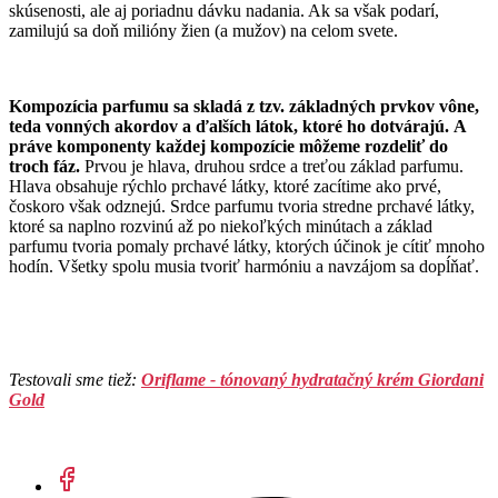
skúsenosti, ale aj poriadnu dávku nadania. Ak sa však podarí,
zamilujú sa doň milióny žien (a mužov) na celom svete.
Kompozícia parfumu sa skladá z tzv. základných prvkov vône,
teda vonných akordov a ďalších látok, ktoré ho dotvárajú.
A
práve komponenty každej kompozície môžeme rozdeliť do
troch fáz.
Prvou je hlava, druhou srdce a treťou základ parfumu.
Hlava obsahuje rýchlo prchavé látky, ktoré zacítime ako prvé,
čoskoro však odznejú. Srdce parfumu tvoria stredne prchavé látky,
ktoré sa naplno rozvinú až po niekoľkých minútach a základ
parfumu tvoria pomaly prchavé látky, ktorých účinok je cítiť mnoho
hodín. Všetky spolu musia tvoriť harmóniu a navzájom sa dopĺňať.
Testovali sme tiež:
Oriflame - tónovaný hydratačný krém Giordani
Gold