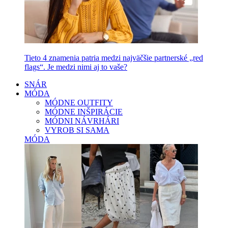
Tieto 4 znamenia patria medzi najväčšie partnerské „red
flags“. Je medzi nimi aj to vaše?
SNÁR
MÓDA
MÓDNE OUTFITY
MÓDNE INŠPIRÁCIE
MÓDNI NÁVRHÁRI
VYROB SI SAMA
MÓDA