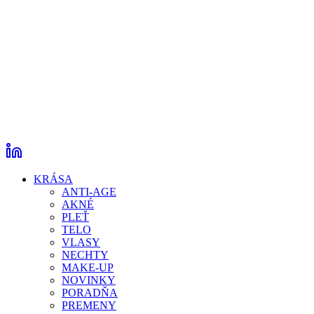
KRÁSA
ANTI-AGE
AKNÉ
PLEŤ
TELO
VLASY
NECHTY
MAKE-UP
NOVINKY
PORADŇA
PREMENY