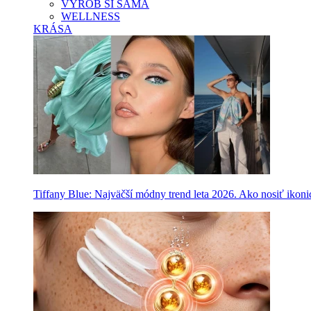
VYROB SI SAMA
WELLNESS
KRÁSA
Tiffany Blue: Najväčší módny trend leta 2026. Ako nosiť ikon