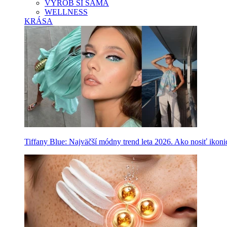
VYROB SI SAMA
WELLNESS
KRÁSA
Tiffany Blue: Najväčší módny trend leta 2026. Ako nosiť ikon