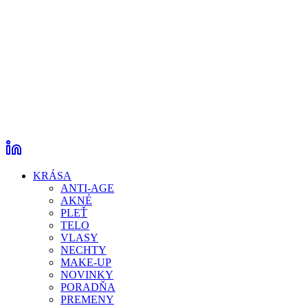
KRÁSA
ANTI-AGE
AKNÉ
PLEŤ
TELO
VLASY
NECHTY
MAKE-UP
NOVINKY
PORADŇA
PREMENY