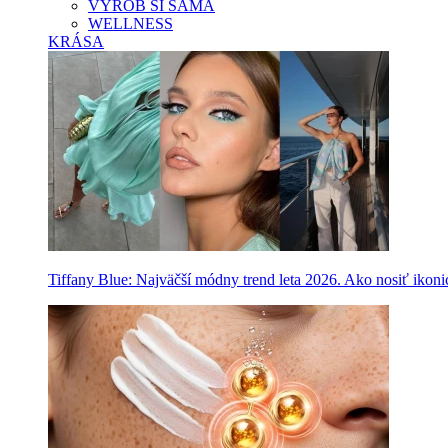
VYROB SI SAMA
WELLNESS
KRÁSA
Tiffany Blue: Najväčší módny trend leta 2026. Ako nosiť ikon