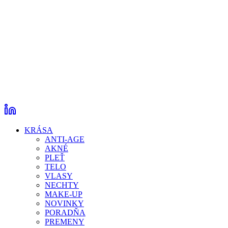
KRÁSA
ANTI-AGE
AKNÉ
PLEŤ
TELO
VLASY
NECHTY
MAKE-UP
NOVINKY
PORADŇA
PREMENY