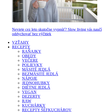
Neviete cez leto skutočne vypnúť? Slow living vás naučí
oddychovať bez výčitiek
VZŤAHY
RECEPTY
RAŇAJKY
OBEDY
VEČERE
POLIEVKY
MÄSITÉ JEDLÁ
BEZMÄSITÉ JEDLÁ
NÁPOJE
JEDNOHUBKY
DIÉTNE JEDLÁ
VEGAN
DEZERTY
RAW
KUCHÁRKY
RECEPTY ŠÉFKUCHÁROV