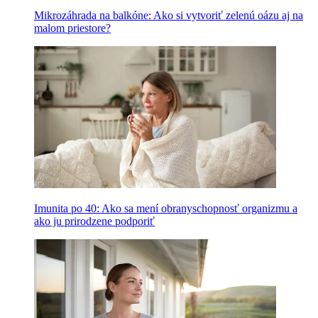
Mikrozáhrada na balkóne: Ako si vytvoriť zelenú oázu aj na
malom priestore?
Imunita po 40: Ako sa mení obranyschopnosť organizmu a
ako ju prirodzene podporiť