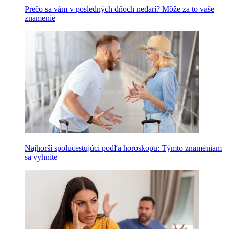
Prečo sa vám v posledných dňoch nedarí? Môže za to vaše
znamenie
Najhorší spolucestujúci podľa horoskopu: Týmto znameniam
sa vyhnite