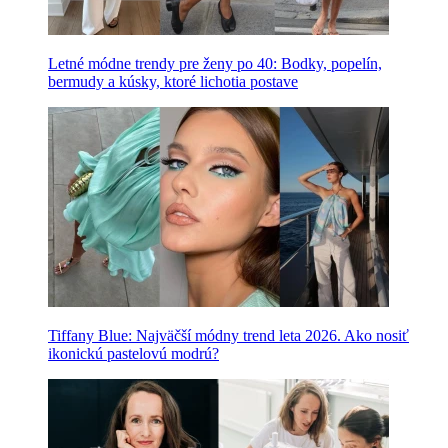
Letné módne trendy pre ženy po 40: Bodky, popelín,
bermudy a kúsky, ktoré lichotia postave
Tiffany Blue: Najväčší módny trend leta 2026. Ako nosiť
ikonickú pastelovú modrú?