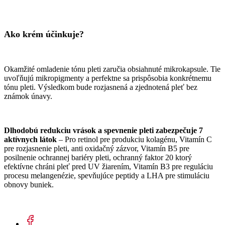
Ako krém účinkuje?
Okamžité omladenie tónu pleti zaručia obsiahnuté mikrokapsule. Tie
uvoľňujú mikropigmenty a perfektne sa prispôsobia konkrétnemu
tónu pleti. Výsledkom bude rozjasnená a zjednotená pleť bez
známok únavy.
Dlhodobú redukciu vrások a spevnenie pleti zabezpečuje 7
aktívnych látok
– Pro retinol pre produkciu kolagénu, Vitamín C
pre rozjasnenie pleti, anti oxidačný zázvor, Vitamín B5 pre
posilnenie ochrannej bariéry pleti, ochranný faktor 20 ktorý
efektívne chráni pleť pred UV žiarením, Vitamín B3 pre reguláciu
procesu melangenézie, spevňujúce peptidy a LHA pre stimuláciu
obnovy buniek.