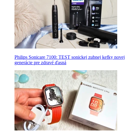
Philips Sonicare 7100: TEST sonickej zubnej kefky novej
generácie pre zdravé ďasná