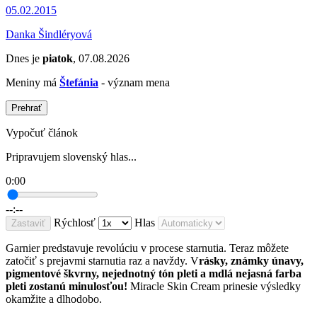
05.02.2015
Danka Šindléryová
Dnes je
piatok
, 07.08.2026
Meniny má
Štefánia
- význam mena
Prehrať
Vypočuť článok
Pripravujem slovenský hlas...
0:00
--:--
Rýchlosť
Hlas
Zastaviť
Garnier predstavuje revolúciu v procese starnutia. Teraz môžete
zatočiť s prejavmi starnutia raz a navždy. V
rásky, známky únavy,
pigmentové škvrny, nejednotný tón pleti a mdlá nejasná farba
pleti zostanú minulosťou!
Miracle Skin Cream prinesie výsledky
okamžite a dlhodobo.