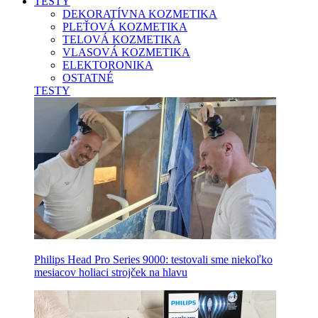
TESTY
DEKORATÍVNA KOZMETIKA
PLEŤOVÁ KOZMETIKA
TELOVÁ KOZMETIKA
VLASOVÁ KOZMETIKA
ELEKTORONIKA
OSTATNÉ
TESTY
Philips Head Pro Series 9000: testovali sme niekoľko
mesiacov holiaci strojček na hlavu