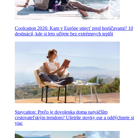
Coolcation 2026: Kam v Európe utiecť pred horúčavami? 10
destinácií, kde si leto užijete bez extrémnych teplôt
Staycation: Prečo je dovolenka doma najväčším
cestovateľským trendom? Ušetríte stovky eur a oddýchnete si
viac