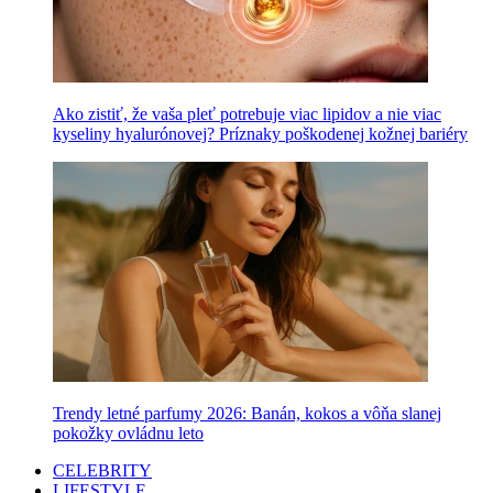
Ako zistiť, že vaša pleť potrebuje viac lipidov a nie viac
kyseliny hyalurónovej? Príznaky poškodenej kožnej bariéry
Trendy letné parfumy 2026: Banán, kokos a vôňa slanej
pokožky ovládnu leto
CELEBRITY
LIFESTYLE