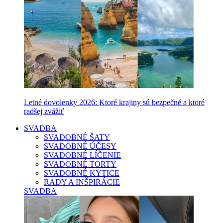
Letné dovolenky 2026: Ktoré krajiny sú bezpečné a ktoré
radšej zvážiť
SVADBA
SVADOBNÉ ŠATY
SVADOBNÉ ÚČESY
SVADOBNÉ LÍČENIE
SVADOBNÉ TORTY
SVADOBNÉ KYTICE
RADY A INŠPIRÁCIE
SVADBA