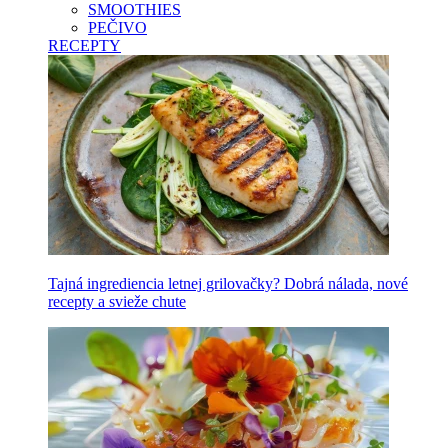
SMOOTHIES
PEČIVO
RECEPTY
Tajná ingrediencia letnej grilovačky? Dobrá nálada, nové
recepty a svieže chute