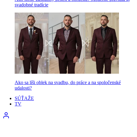
svadobné tradície
Ako sa líši oblek na svadbu, do práce a na spoločenské
udalosti?
SÚŤAŽE
TV