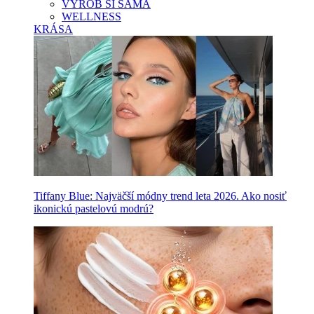
VYROB SI SAMA
WELLNESS
KRÁSA
Tiffany Blue: Najväčší módny trend leta 2026. Ako nosiť
ikonickú pastelovú modrú?