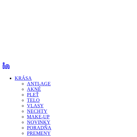
KRÁSA
ANTI-AGE
AKNÉ
PLEŤ
TELO
VLASY
NECHTY
MAKE-UP
NOVINKY
PORADŇA
PREMENY