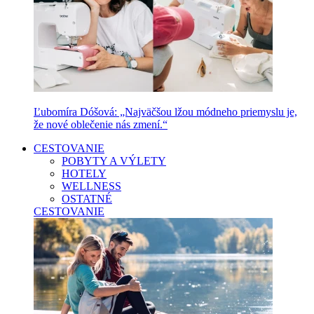
Ľubomíra Dóšová: „Najväčšou lžou módneho priemyslu je,
že nové oblečenie nás zmení.“
CESTOVANIE
POBYTY A VÝLETY
HOTELY
WELLNESS
OSTATNÉ
CESTOVANIE