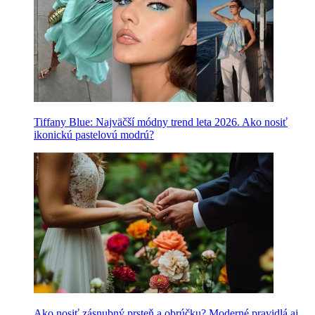
Tiffany Blue: Najväčší módny trend leta 2026. Ako nosiť
ikonickú pastelovú modrú?
Ako nosiť zásnubný prsteň a obrúčku? Moderné pravidlá aj