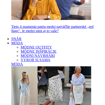
Tieto 4 znamenia patria medzi najväčšie partnerské „red
flags“. Je medzi nimi aj to vaše?
SNÁR
MÓDA
MÓDNE OUTFITY
MÓDNE INŠPIRÁCIE
MÓDNI NÁVRHÁRI
VYROB SI SAMA
MÓDA