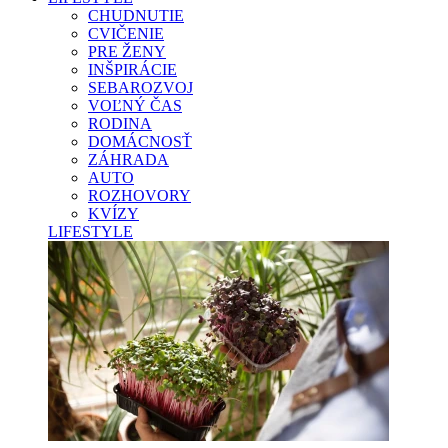
CHUDNUTIE
CVIČENIE
PRE ŽENY
INŠPIRÁCIE
SEBAROZVOJ
VOĽNÝ ČAS
RODINA
DOMÁCNOSŤ
ZÁHRADA
AUTO
ROZHOVORY
KVÍZY
LIFESTYLE