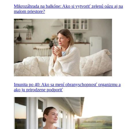
Mikrozáhrada na balkóne: Ako si vytvoriť zelenú oázu aj na
malom priestore?
Imunita po 40: Ako sa mení obranyschopnosť organizmu a
ako ju prirodzene podporiť