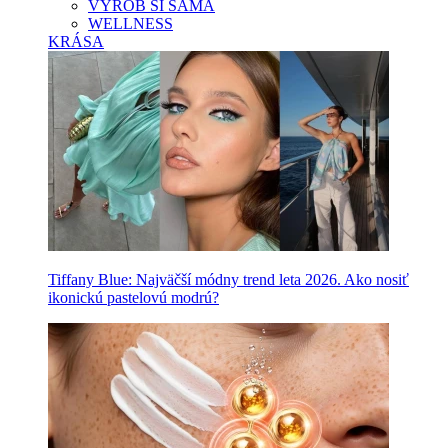
VYROB SI SAMA
WELLNESS
KRÁSA
Tiffany Blue: Najväčší módny trend leta 2026. Ako nosiť
ikonickú pastelovú modrú?