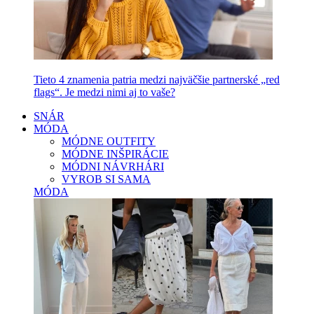
Tieto 4 znamenia patria medzi najväčšie partnerské „red
flags“. Je medzi nimi aj to vaše?
SNÁR
MÓDA
MÓDNE OUTFITY
MÓDNE INŠPIRÁCIE
MÓDNI NÁVRHÁRI
VYROB SI SAMA
MÓDA