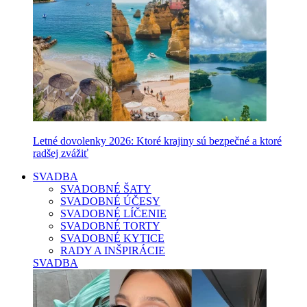
Letné dovolenky 2026: Ktoré krajiny sú bezpečné a ktoré
radšej zvážiť
SVADBA
SVADOBNÉ ŠATY
SVADOBNÉ ÚČESY
SVADOBNÉ LÍČENIE
SVADOBNÉ TORTY
SVADOBNÉ KYTICE
RADY A INŠPIRÁCIE
SVADBA