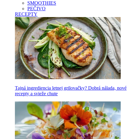
SMOOTHIES
PEČIVO
RECEPTY
Tajná ingrediencia letnej grilovačky? Dobrá nálada, nové
recepty a svieže chute