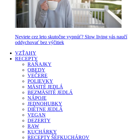
Neviete cez leto skutočne vypnúť? Slow living vás naučí
oddychovať bez výčitiek
VZŤAHY
RECEPTY
RAŇAJKY
OBEDY
VEČERE
POLIEVKY
MÄSITÉ JEDLÁ
BEZMÄSITÉ JEDLÁ
NÁPOJE
JEDNOHUBKY
DIÉTNE JEDLÁ
VEGAN
DEZERTY
RAW
KUCHÁRKY
RECEPTY ŠÉFKUCHÁROV