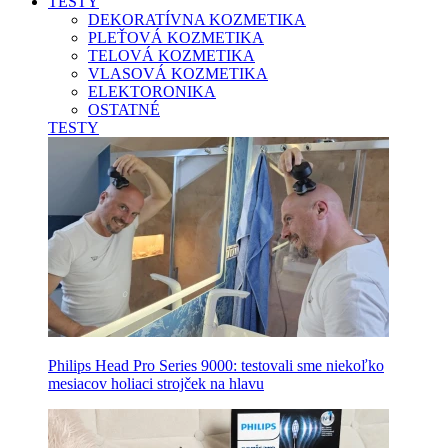
TESTY
DEKORATÍVNA KOZMETIKA
PLEŤOVÁ KOZMETIKA
TELOVÁ KOZMETIKA
VLASOVÁ KOZMETIKA
ELEKTORONIKA
OSTATNÉ
TESTY
Philips Head Pro Series 9000: testovali sme niekoľko
mesiacov holiaci strojček na hlavu