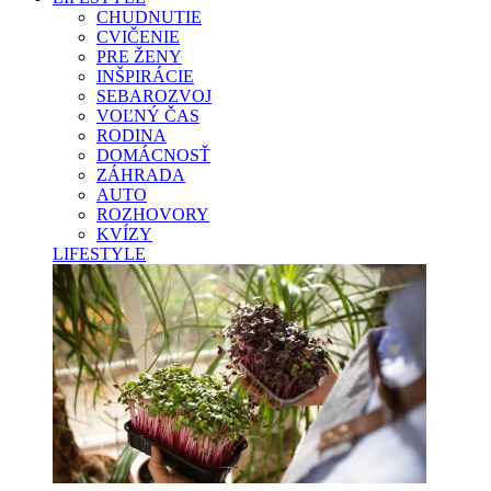
CHUDNUTIE
CVIČENIE
PRE ŽENY
INŠPIRÁCIE
SEBAROZVOJ
VOĽNÝ ČAS
RODINA
DOMÁCNOSŤ
ZÁHRADA
AUTO
ROZHOVORY
KVÍZY
LIFESTYLE