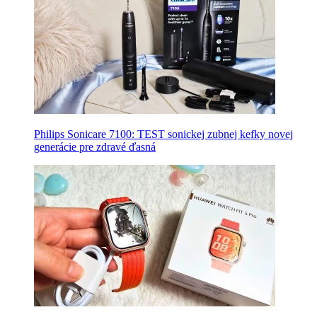
Philips Sonicare 7100: TEST sonickej zubnej kefky novej
generácie pre zdravé ďasná