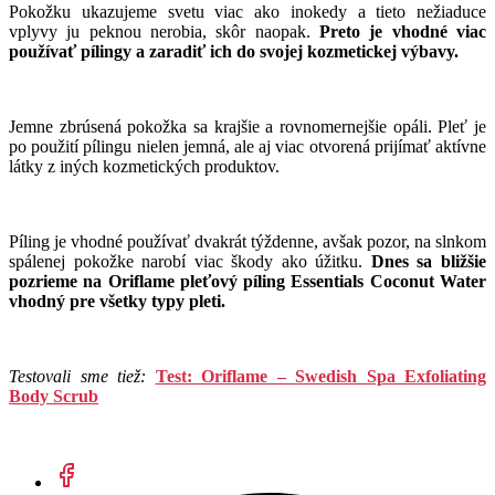
Pokožku ukazujeme svetu viac ako inokedy a tieto nežiaduce
vplyvy ju peknou nerobia, skôr naopak.
Preto je vhodné viac
používať pílingy a zaradiť ich do svojej kozmetickej výbavy.
Jemne zbrúsená pokožka sa krajšie a rovnomernejšie opáli. Pleť je
po použití pílingu nielen jemná, ale aj viac otvorená prijímať aktívne
látky z iných kozmetických produktov.
Píling je vhodné používať dvakrát týždenne, avšak pozor, na slnkom
spálenej pokožke narobí viac škody ako úžitku.
Dnes sa bližšie
pozrieme na Oriflame pleťový píling Essentials Coconut Water
vhodný pre všetky typy pleti.
Testovali sme tiež:
Test: Oriflame – Swedish Spa Exfoliating
Body Scrub