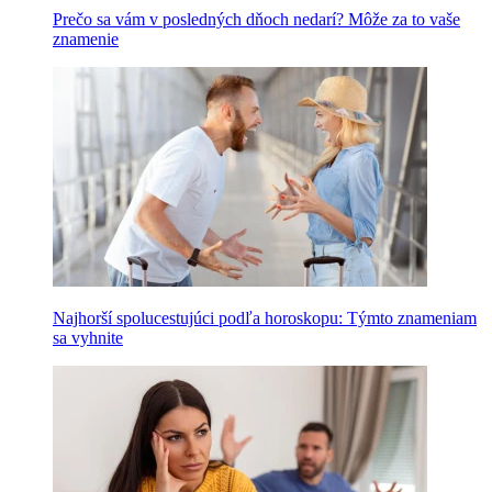
Prečo sa vám v posledných dňoch nedarí? Môže za to vaše
znamenie
Najhorší spolucestujúci podľa horoskopu: Týmto znameniam
sa vyhnite