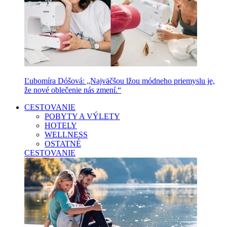
Ľubomíra Dóšová: „Najväčšou lžou módneho priemyslu je,
že nové oblečenie nás zmení.“
CESTOVANIE
POBYTY A VÝLETY
HOTELY
WELLNESS
OSTATNÉ
CESTOVANIE