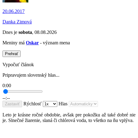
20.06.2017
Danka Zimová
Dnes je
sobota
, 08.08.2026
Meniny má
Oskar
- význam mena
Prehrať
Vypočuť článok
Pripravujem slovenský hlas...
0:00
--:--
Rýchlosť
Hlas
Zastaviť
Leto je krásne ročné obdobie, avšak pre pokožku až také dobré nie
je. Slnečné žiarenie, slaná či chlórová voda, to všetko na ňu vplýva.