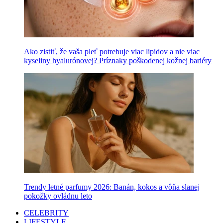
Ako zistiť, že vaša pleť potrebuje viac lipidov a nie viac
kyseliny hyalurónovej? Príznaky poškodenej kožnej bariéry
Trendy letné parfumy 2026: Banán, kokos a vôňa slanej
pokožky ovládnu leto
CELEBRITY
LIFESTYLE