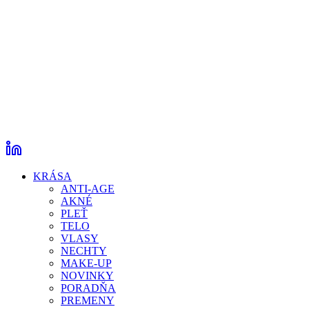
KRÁSA
ANTI-AGE
AKNÉ
PLEŤ
TELO
VLASY
NECHTY
MAKE-UP
NOVINKY
PORADŇA
PREMENY