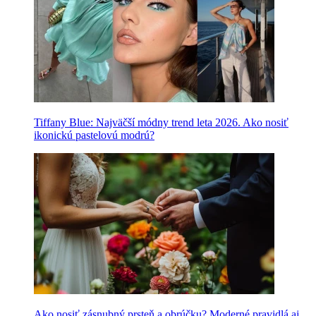
Tiffany Blue: Najväčší módny trend leta 2026. Ako nosiť
ikonickú pastelovú modrú?
Ako nosiť zásnubný prsteň a obrúčku? Moderné pravidlá aj