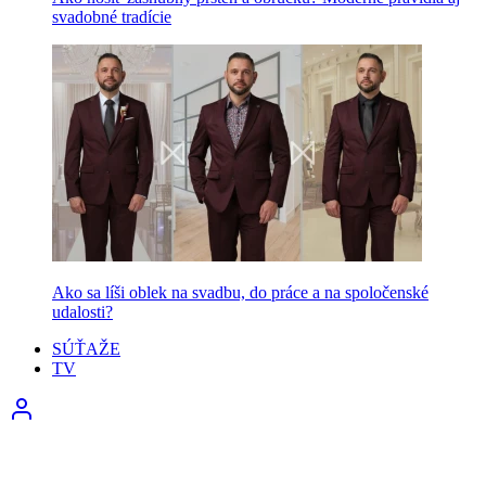
svadobné tradície
Ako sa líši oblek na svadbu, do práce a na spoločenské
udalosti?
SÚŤAŽE
TV