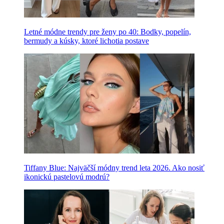
Letné módne trendy pre ženy po 40: Bodky, popelín,
bermudy a kúsky, ktoré lichotia postave
Tiffany Blue: Najväčší módny trend leta 2026. Ako nosiť
ikonickú pastelovú modrú?