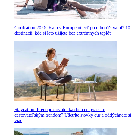
Coolcation 2026: Kam v Európe utiecť pred horúčavami? 10
destinácií, kde si leto užijete bez extrémnych teplôt
Staycation: Prečo je dovolenka doma najväčším
cestovateľským trendom? Ušetríte stovky eur a oddýchnete si
viac