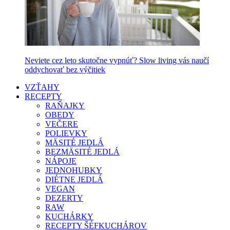
Neviete cez leto skutočne vypnúť? Slow living vás naučí
oddychovať bez výčitiek
VZŤAHY
RECEPTY
RAŇAJKY
OBEDY
VEČERE
POLIEVKY
MÄSITÉ JEDLÁ
BEZMÄSITÉ JEDLÁ
NÁPOJE
JEDNOHUBKY
DIÉTNE JEDLÁ
VEGAN
DEZERTY
RAW
KUCHÁRKY
RECEPTY ŠÉFKUCHÁROV