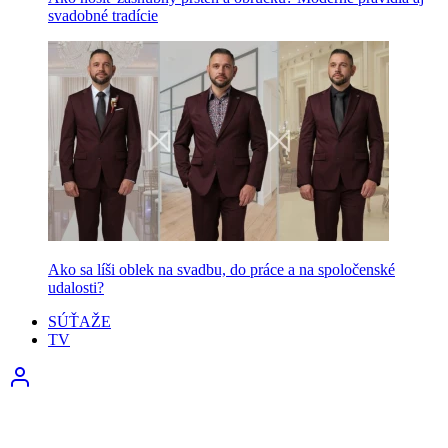
svadobné tradície
Ako sa líši oblek na svadbu, do práce a na spoločenské
udalosti?
SÚŤAŽE
TV