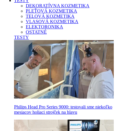
TESTY
DEKORATÍVNA KOZMETIKA
PLEŤOVÁ KOZMETIKA
TELOVÁ KOZMETIKA
VLASOVÁ KOZMETIKA
ELEKTORONIKA
OSTATNÉ
TESTY
Philips Head Pro Series 9000: testovali sme niekoľko
mesiacov holiaci strojček na hlavu