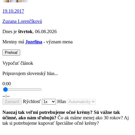
19.10.2017
Zuzana Lorenčíková
Dnes je
štvrtok
, 06.08.2026
Meniny má
Jozefína
- význam mena
Prehrať
Vypočuť článok
Pripravujem slovenský hlas...
0:00
--:--
Rýchlosť
Hlas
Zastaviť
Naozaj tak veľmi potrebujeme očné krémy? Sú vážne tak
účinné, ako nám sľubujú?
Čo ak máme menej ako 30 rokov? Aj
tak si potrebujeme kupovať špeciálne očné krémy?