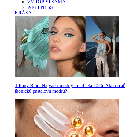
VYROB SI SAMA
WELLNESS
KRÁSA
Tiffany Blue: Najväčší módny trend leta 2026. Ako nosiť
ikonickú pastelovú modrú?