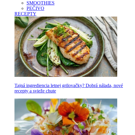
SMOOTHIES
PEČIVO
RECEPTY
Tajná ingrediencia letnej grilovačky? Dobrá nálada, nové
recepty a svieže chute