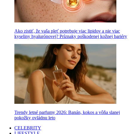
Ako zistiť, že vaša pleť potrebuje viac lipidov a nie viac
kyseliny hyalurónovej? Príznaky poškodenej kožnej bariéry
Trendy letné parfumy 2026: Banán, kokos a vôňa slanej
pokožky ovládnu leto
CELEBRITY
LIFESTYLE