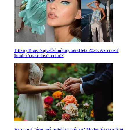
Tiffany Blue: Najväčší módny trend leta 2026. Ako nosiť
ikonickú pastelovú modrú?
Ako nosiť zásnubný prsteň a obrúčku? Moderné pravidlá aj