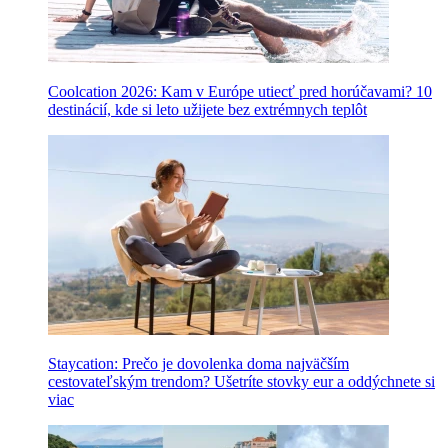
Coolcation 2026: Kam v Európe utiecť pred horúčavami? 10
destinácií, kde si leto užijete bez extrémnych teplôt
Staycation: Prečo je dovolenka doma najväčším
cestovateľským trendom? Ušetríte stovky eur a oddýchnete si
viac