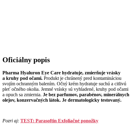
Oficiálny popis
Pharma Hyaluron Eye Care hydratuje, zmierňuje vrásky
a kruhy pod očami.
Produkt je chránený pred kontamináciou
svojím ochranným balením. Očný krém hydratuje suchú a citlivú
pleť očného okolia. Jemné vrásky sú vyhladené, kruhy pod očami
a opuch sa zmiernia.
Je bez parfumov, parabénov, minerálnych
olejov, konzervačných látok. Je dermatologicky testovaný.
Pozri aj:
TEST: Parasoftin Exfoliačné ponožky