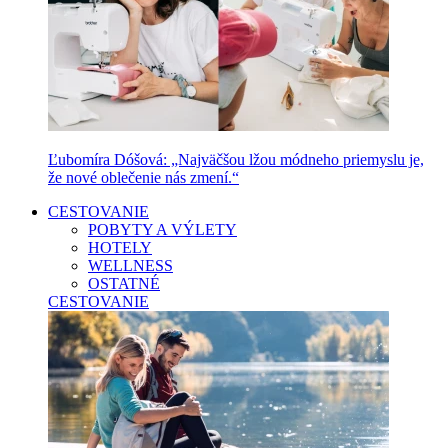
Ľubomíra Dóšová: „Najväčšou lžou módneho priemyslu je,
že nové oblečenie nás zmení.“
CESTOVANIE
POBYTY A VÝLETY
HOTELY
WELLNESS
OSTATNÉ
CESTOVANIE