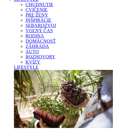
CHUDNUTIE
CVIČENIE
PRE ŽENY
INŠPIRÁCIE
SEBAROZVOJ
VOĽNÝ ČAS
RODINA
DOMÁCNOSŤ
ZÁHRADA
AUTO
ROZHOVORY
KVÍZY
LIFESTYLE