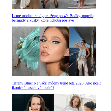
Letné módne trendy pre ženy po 40: Bodky, popelín,
bermudy a kúsky, ktoré lichotia postave
Tiffany Blue: Najväčší módny trend leta 2026. Ako nosiť
ikonickú pastelovú modrú?