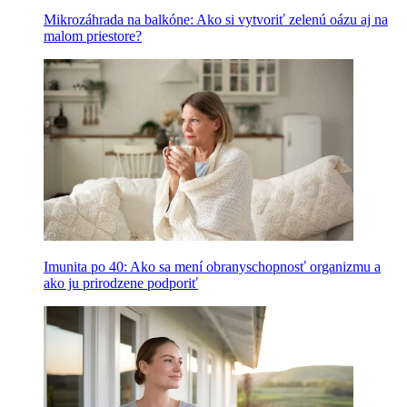
Mikrozáhrada na balkóne: Ako si vytvoriť zelenú oázu aj na
malom priestore?
Imunita po 40: Ako sa mení obranyschopnosť organizmu a
ako ju prirodzene podporiť