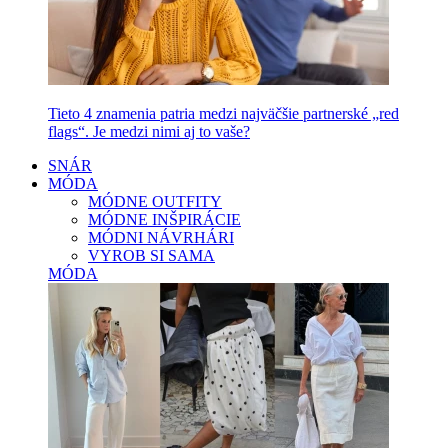
Tieto 4 znamenia patria medzi najväčšie partnerské „red
flags“. Je medzi nimi aj to vaše?
SNÁR
MÓDA
MÓDNE OUTFITY
MÓDNE INŠPIRÁCIE
MÓDNI NÁVRHÁRI
VYROB SI SAMA
MÓDA