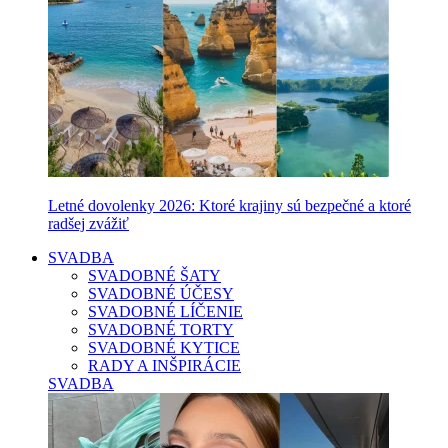
Letné dovolenky 2026: Ktoré krajiny sú bezpečné a ktoré
radšej zvážiť
SVADBA
SVADOBNÉ ŠATY
SVADOBNÉ ÚČESY
SVADOBNÉ LÍČENIE
SVADOBNÉ TORTY
SVADOBNÉ KYTICE
RADY A INŠPIRÁCIE
SVADBA