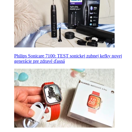
Philips Sonicare 7100: TEST sonickej zubnej kefky novej
generácie pre zdravé ďasná