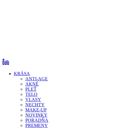
KRÁSA
ANTI-AGE
AKNÉ
PLEŤ
TELO
VLASY
NECHTY
MAKE-UP
NOVINKY
PORADŇA
PREMENY