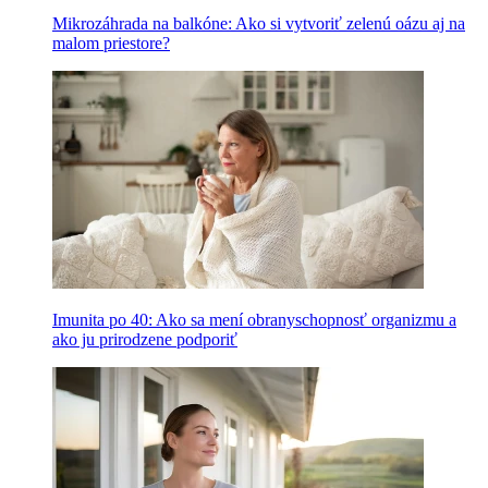
Mikrozáhrada na balkóne: Ako si vytvoriť zelenú oázu aj na
malom priestore?
Imunita po 40: Ako sa mení obranyschopnosť organizmu a
ako ju prirodzene podporiť