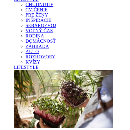
CHUDNUTIE
CVIČENIE
PRE ŽENY
INŠPIRÁCIE
SEBAROZVOJ
VOĽNÝ ČAS
RODINA
DOMÁCNOSŤ
ZÁHRADA
AUTO
ROZHOVORY
KVÍZY
LIFESTYLE