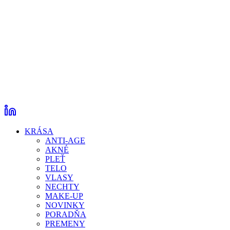
KRÁSA
ANTI-AGE
AKNÉ
PLEŤ
TELO
VLASY
NECHTY
MAKE-UP
NOVINKY
PORADŇA
PREMENY