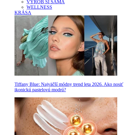
VYROB SI SAMA
WELLNESS
KRÁSA
Tiffany Blue: Najväčší módny trend leta 2026. Ako nosiť
ikonickú pastelovú modrú?