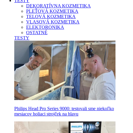
TESTY
DEKORATÍVNA KOZMETIKA
PLEŤOVÁ KOZMETIKA
TELOVÁ KOZMETIKA
VLASOVÁ KOZMETIKA
ELEKTORONIKA
OSTATNÉ
TESTY
Philips Head Pro Series 9000: testovali sme niekoľko
mesiacov holiaci strojček na hlavu