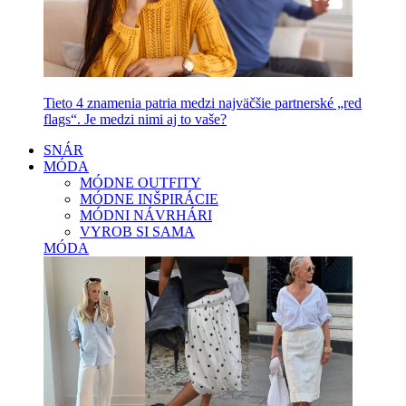
Tieto 4 znamenia patria medzi najväčšie partnerské „red
flags“. Je medzi nimi aj to vaše?
SNÁR
MÓDA
MÓDNE OUTFITY
MÓDNE INŠPIRÁCIE
MÓDNI NÁVRHÁRI
VYROB SI SAMA
MÓDA