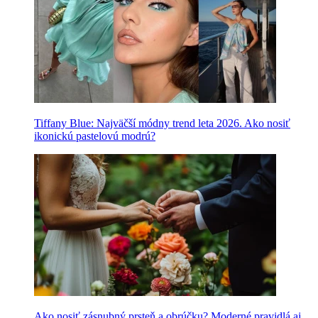
Tiffany Blue: Najväčší módny trend leta 2026. Ako nosiť
ikonickú pastelovú modrú?
Ako nosiť zásnubný prsteň a obrúčku? Moderné pravidlá aj