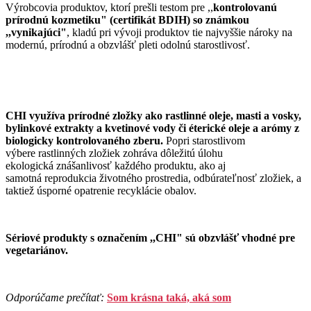
Výrobcovia produktov, ktorí prešli testom pre ,,
kontrolovanú
prírodnú kozmetiku" (certifikát BDIH) so známkou
,,vynikajúci"
, kladú pri vývoji produktov tie najvyššie nároky na
modernú, prírodnú a obzvlášť pleti odolnú starostlivosť.
CHI využíva prírodné zložky ako rastlinné oleje, masti a vosky,
bylinkové extrakty a kvetinové vody či éterické oleje a arómy z
biologicky kontrolovaného zberu.
Popri starostlivom
výbere rastlinných zložiek zohráva dôležitú úlohu
ekologická znášanlivosť každého produktu, ako aj
samotná reprodukcia životného prostredia, odbúrateľnosť zložiek, a
taktiež úsporné opatrenie recyklácie obalov.
Sériové produkty s označením ,,CHI" sú obzvlášť vhodné pre
vegetariánov.
Odporúčame prečítať:
Som krásna taká, aká som