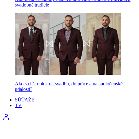
svadobné tradície
Ako sa líši oblek na svadbu, do práce a na spoločenské
udalosti?
SÚŤAŽE
TV