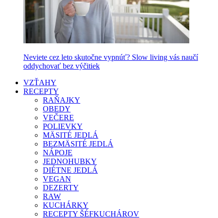
Neviete cez leto skutočne vypnúť? Slow living vás naučí
oddychovať bez výčitiek
VZŤAHY
RECEPTY
RAŇAJKY
OBEDY
VEČERE
POLIEVKY
MÄSITÉ JEDLÁ
BEZMÄSITÉ JEDLÁ
NÁPOJE
JEDNOHUBKY
DIÉTNE JEDLÁ
VEGAN
DEZERTY
RAW
KUCHÁRKY
RECEPTY ŠÉFKUCHÁROV