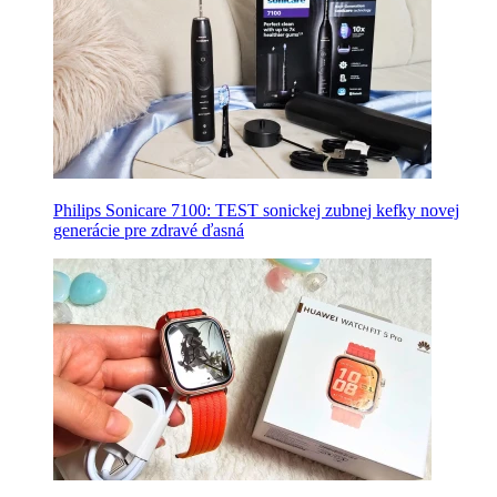
Philips Sonicare 7100: TEST sonickej zubnej kefky novej
generácie pre zdravé ďasná