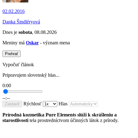
02.02.2016
Danka Šindléryová
Dnes je
sobota
, 08.08.2026
Meniny má
Oskar
- význam mena
Prehrať
Vypočuť článok
Pripravujem slovenský hlas...
0:00
--:--
Rýchlosť
Hlas
Zastaviť
Prírodná kozmetika Pure Elements slúži k skrášleniu a
starostlivosti
tela prostredníctvom účinných látok z prírody.