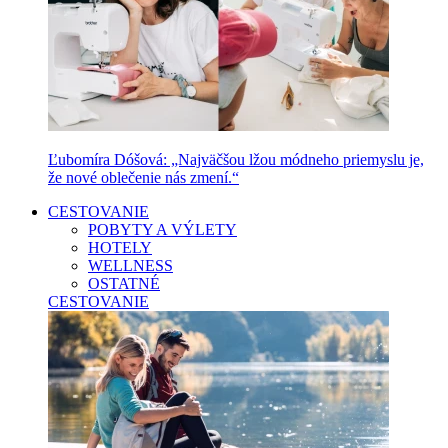
Ľubomíra Dóšová: „Najväčšou lžou módneho priemyslu je,
že nové oblečenie nás zmení.“
CESTOVANIE
POBYTY A VÝLETY
HOTELY
WELLNESS
OSTATNÉ
CESTOVANIE