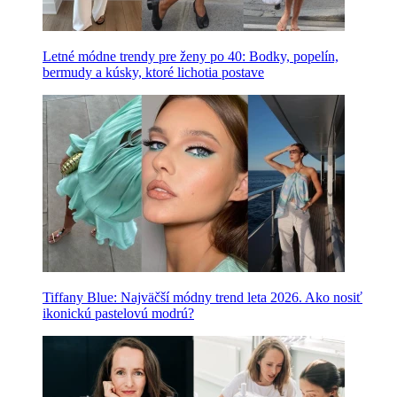
Letné módne trendy pre ženy po 40: Bodky, popelín,
bermudy a kúsky, ktoré lichotia postave
Tiffany Blue: Najväčší módny trend leta 2026. Ako nosiť
ikonickú pastelovú modrú?