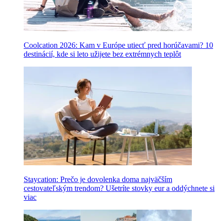
Coolcation 2026: Kam v Európe utiecť pred horúčavami? 10
destinácií, kde si leto užijete bez extrémnych teplôt
Staycation: Prečo je dovolenka doma najväčším
cestovateľským trendom? Ušetríte stovky eur a oddýchnete si
viac