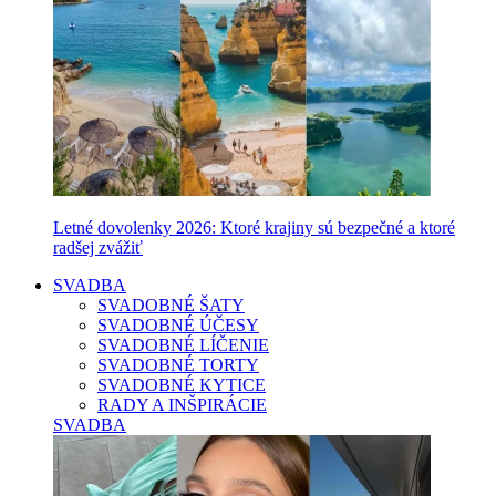
Letné dovolenky 2026: Ktoré krajiny sú bezpečné a ktoré
radšej zvážiť
SVADBA
SVADOBNÉ ŠATY
SVADOBNÉ ÚČESY
SVADOBNÉ LÍČENIE
SVADOBNÉ TORTY
SVADOBNÉ KYTICE
RADY A INŠPIRÁCIE
SVADBA