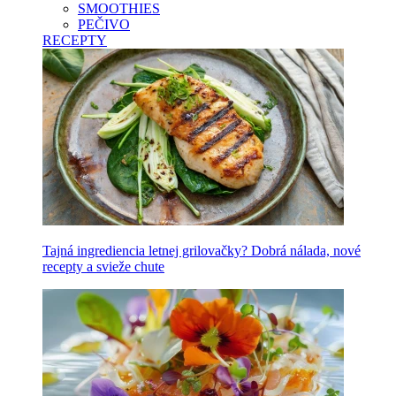
SMOOTHIES
PEČIVO
RECEPTY
Tajná ingrediencia letnej grilovačky? Dobrá nálada, nové
recepty a svieže chute