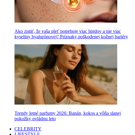
Ako zistiť, že vaša pleť potrebuje viac lipidov a nie viac
kyseliny hyalurónovej? Príznaky poškodenej kožnej bariéry
Trendy letné parfumy 2026: Banán, kokos a vôňa slanej
pokožky ovládnu leto
CELEBRITY
LIFESTYLE