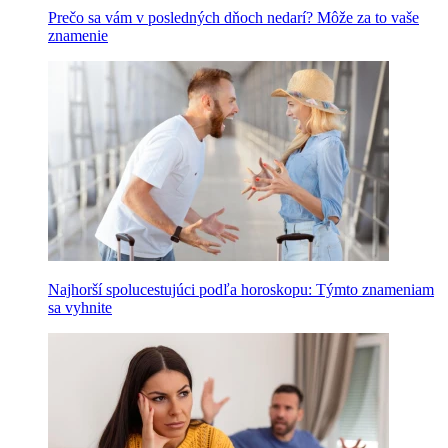
Prečo sa vám v posledných dňoch nedarí? Môže za to vaše
znamenie
Najhorší spolucestujúci podľa horoskopu: Týmto znameniam
sa vyhnite