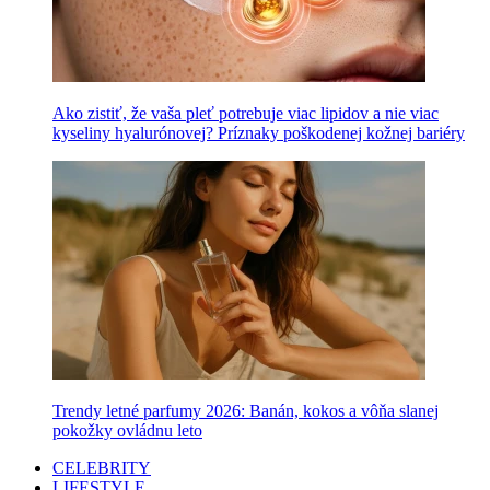
Ako zistiť, že vaša pleť potrebuje viac lipidov a nie viac
kyseliny hyalurónovej? Príznaky poškodenej kožnej bariéry
Trendy letné parfumy 2026: Banán, kokos a vôňa slanej
pokožky ovládnu leto
CELEBRITY
LIFESTYLE