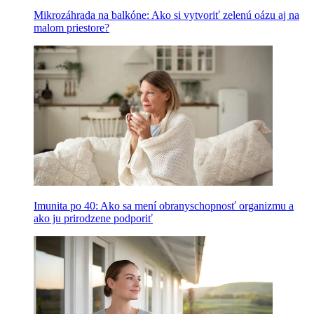
Mikrozáhrada na balkóne: Ako si vytvoriť zelenú oázu aj na
malom priestore?
Imunita po 40: Ako sa mení obranyschopnosť organizmu a
ako ju prirodzene podporiť