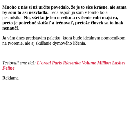
Mnoho z nás si už určite povedalo, že je to síce krásne, ale sama
by som to asi nezvládla.
Teda aspoň ja som v tomto bola
pesimistka.
No, všetko je len o cviku a cvičenie robí majstra,
preto je potrebné skúšať a trénovať, pretože človek sa to inak
nenaučí.
Ja vám dnes predstavím paletku, ktorá bude ideálnym pomocníkom
na tvorenie, ale aj skúšanie dymového líčenia.
Testovali sme tiež:
L´oreal Paris Riasenka Volume Million Lashes
Feline
Reklama