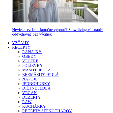
Neviete cez leto skutočne vypnúť? Slow living vás naučí
oddychovať bez výčitiek
VZŤAHY
RECEPTY
RAŇAJKY
OBEDY
VEČERE
POLIEVKY
MÄSITÉ JEDLÁ
BEZMÄSITÉ JEDLÁ
NÁPOJE
JEDNOHUBKY
DIÉTNE JEDLÁ
VEGAN
DEZERTY
RAW
KUCHÁRKY
RECEPTY ŠÉFKUCHÁROV