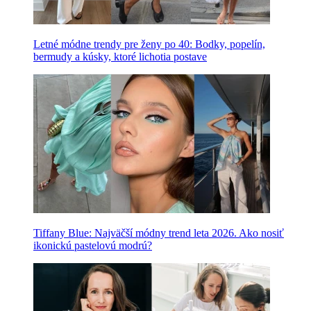
Letné módne trendy pre ženy po 40: Bodky, popelín,
bermudy a kúsky, ktoré lichotia postave
Tiffany Blue: Najväčší módny trend leta 2026. Ako nosiť
ikonickú pastelovú modrú?