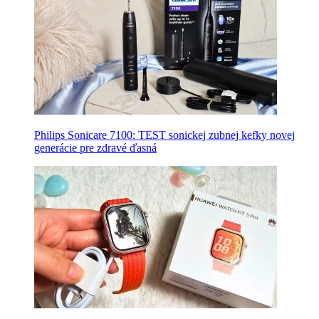
Philips Sonicare 7100: TEST sonickej zubnej kefky novej
generácie pre zdravé ďasná