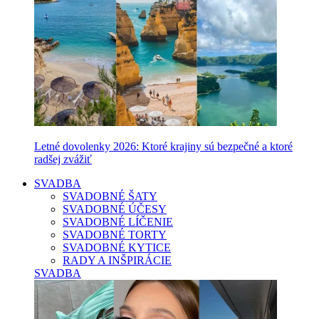
Letné dovolenky 2026: Ktoré krajiny sú bezpečné a ktoré
radšej zvážiť
SVADBA
SVADOBNÉ ŠATY
SVADOBNÉ ÚČESY
SVADOBNÉ LÍČENIE
SVADOBNÉ TORTY
SVADOBNÉ KYTICE
RADY A INŠPIRÁCIE
SVADBA