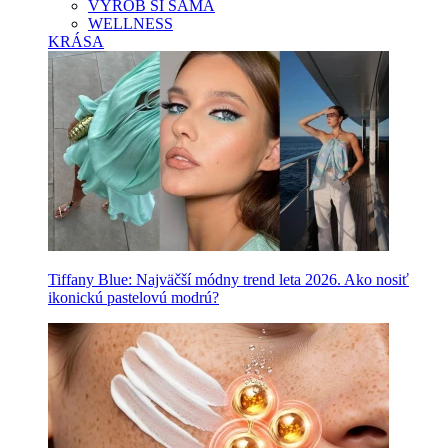
VYROB SI SAMA
WELLNESS
KRÁSA
Tiffany Blue: Najväčší módny trend leta 2026. Ako nosiť
ikonickú pastelovú modrú?