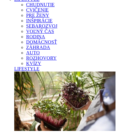
CHUDNUTIE
CVIČENIE
PRE ŽENY
INŠPIRÁCIE
SEBAROZVOJ
VOĽNÝ ČAS
RODINA
DOMÁCNOSŤ
ZÁHRADA
AUTO
ROZHOVORY
KVÍZY
LIFESTYLE