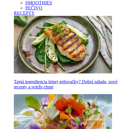
SMOOTHIES
PEČIVO
RECEPTY
Tajná ingrediencia letnej grilovačky? Dobrá nálada, nové
recepty a svieže chute