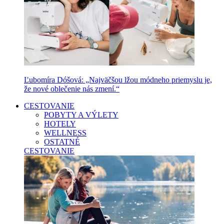
Ľubomíra Dóšová: „Najväčšou lžou módneho priemyslu je,
že nové oblečenie nás zmení.“
CESTOVANIE
POBYTY A VÝLETY
HOTELY
WELLNESS
OSTATNÉ
CESTOVANIE