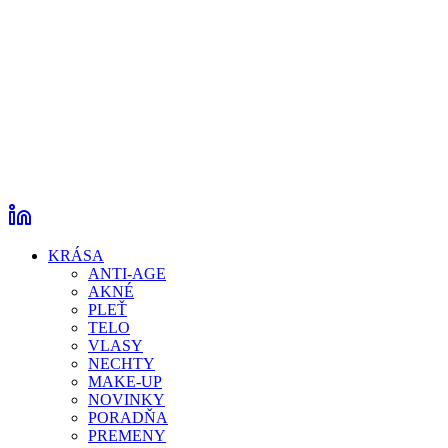
KRÁSA
ANTI-AGE
AKNÉ
PLEŤ
TELO
VLASY
NECHTY
MAKE-UP
NOVINKY
PORADŇA
PREMENY