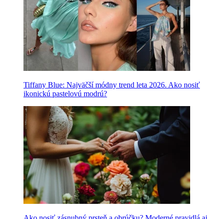
Tiffany Blue: Najväčší módny trend leta 2026. Ako nosiť
ikonickú pastelovú modrú?
Ako nosiť zásnubný prsteň a obrúčku? Moderné pravidlá aj