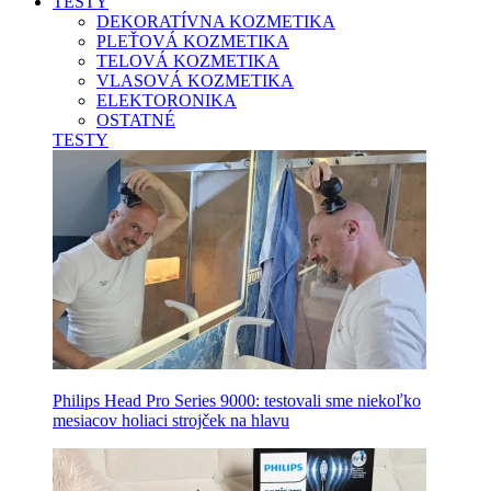
TESTY
DEKORATÍVNA KOZMETIKA
PLEŤOVÁ KOZMETIKA
TELOVÁ KOZMETIKA
VLASOVÁ KOZMETIKA
ELEKTORONIKA
OSTATNÉ
TESTY
Philips Head Pro Series 9000: testovali sme niekoľko
mesiacov holiaci strojček na hlavu