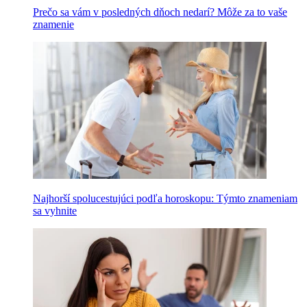
Prečo sa vám v posledných dňoch nedarí? Môže za to vaše
znamenie
Najhorší spolucestujúci podľa horoskopu: Týmto znameniam
sa vyhnite