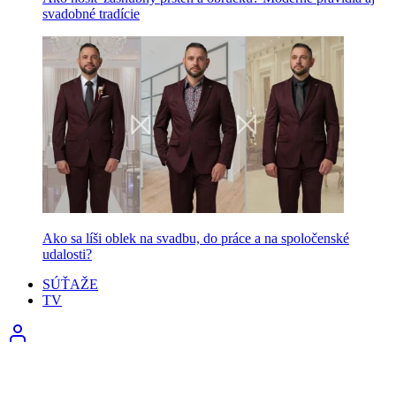
svadobné tradície
Ako sa líši oblek na svadbu, do práce a na spoločenské
udalosti?
SÚŤAŽE
TV