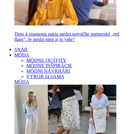
Tieto 4 znamenia patria medzi najväčšie partnerské „red
flags“. Je medzi nimi aj to vaše?
SNÁR
MÓDA
MÓDNE OUTFITY
MÓDNE INŠPIRÁCIE
MÓDNI NÁVRHÁRI
VYROB SI SAMA
MÓDA