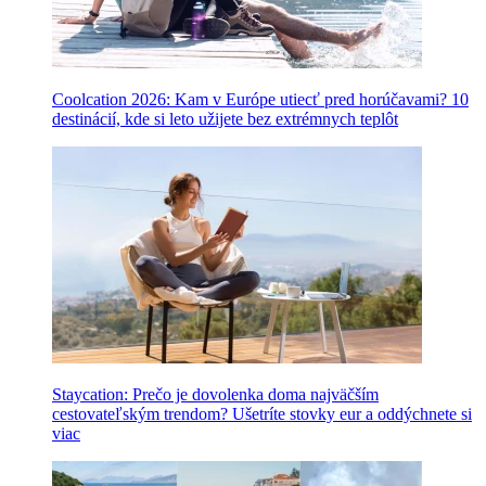
Coolcation 2026: Kam v Európe utiecť pred horúčavami? 10
destinácií, kde si leto užijete bez extrémnych teplôt
Staycation: Prečo je dovolenka doma najväčším
cestovateľským trendom? Ušetríte stovky eur a oddýchnete si
viac