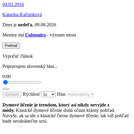
04.02.2016
Katarína Kačuriková
Dnes je
nedeľa
, 09.08.2026
Meniny má
Ľubomíra
- význam mena
Prehrať
Vypočuť článok
Pripravujem slovenský hlas...
0:00
--:--
Rýchlosť
Hlas
Zastaviť
Dymové líčenie je trendom, ktorý asi nikdy nevyjde z
módy.
Klasické dymové líčenie dodá očiam krásny pohľad.
Navyše, ak sa ide o klasické čierne dymové líčenie, tak váš pohľad
bude neodolateľne sexi.