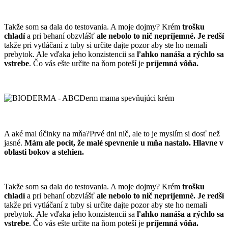
Takže som sa dala do testovania. A moje dojmy? Krém
trošku
chladí
a pri behaní obzvlášť
ale nebolo to nič nepríjemné.
Je redší
takže pri vytláčaní z tuby si určite dajte pozor aby ste ho nemali
prebytok. Ale vďaka jeho konzistencii sa
ľahko nanáša a rýchlo sa
vstrebe
. Čo vás ešte určite na ňom poteší je
príjemná vôňa.
A aké mal účinky na mňa?Prvé dni nič, ale to je myslím si dosť než
jasné.
Mám ale pocit, že malé spevnenie u mňa nastalo. Hlavne v
oblasti bokov a stehien.
Takže som sa dala do testovania. A moje dojmy? Krém
trošku
chladí
a pri behaní obzvlášť
ale nebolo to nič nepríjemné.
Je redší
takže pri vytláčaní z tuby si určite dajte pozor aby ste ho nemali
prebytok. Ale vďaka jeho konzistencii sa
ľahko nanáša a rýchlo sa
vstrebe
. Čo vás ešte určite na ňom poteší je
príjemná vôňa.