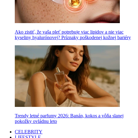
Ako zistiť, že vaša pleť potrebuje viac lipidov a nie viac
kyseliny hyalurónovej? Príznaky poškodenej kožnej bariéry
Trendy letné parfumy 2026: Banán, kokos a vôňa slanej
pokožky ovládnu leto
CELEBRITY
LIFESTYLE