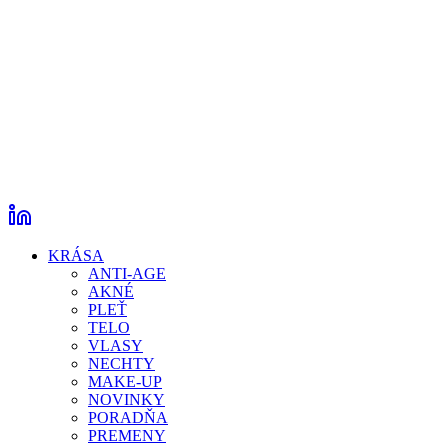
KRÁSA
ANTI-AGE
AKNÉ
PLEŤ
TELO
VLASY
NECHTY
MAKE-UP
NOVINKY
PORADŇA
PREMENY