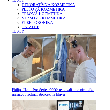
TESTY
DEKORATÍVNA KOZMETIKA
PLEŤOVÁ KOZMETIKA
TELOVÁ KOZMETIKA
VLASOVÁ KOZMETIKA
ELEKTORONIKA
OSTATNÉ
TESTY
Philips Head Pro Series 9000: testovali sme niekoľko
mesiacov holiaci strojček na hlavu