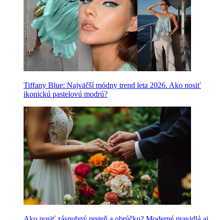
Tiffany Blue: Najväčší módny trend leta 2026. Ako nosiť
ikonickú pastelovú modrú?
Ako nosiť zásnubný prsteň a obrúčku? Moderné pravidlá aj