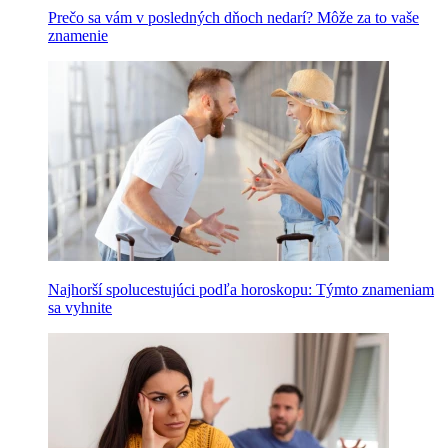
Prečo sa vám v posledných dňoch nedarí? Môže za to vaše
znamenie
Najhorší spolucestujúci podľa horoskopu: Týmto znameniam
sa vyhnite