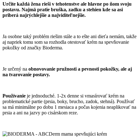
Určite každá žena rieši v tehotenstve ale hlavne po ňom svoju
postavu. Najmä pratie bruška, zadku a stehien kde sa asi
priberá najrýchlejšie a najviditeľnejšie.
Ja osobne taký problém riešim stále a to ešte ani dieťa nemám, takže
aj napriek tomu som sa rozhodla otestovať krém na spevňovanie
pokožky od značky Bioderma.
Je určený na
obnovovanie pružnosti a pevnosti pokožky, ale aj
na tvarovanie postavy.
Používanie
je jednoduché. 1-2x denne si vmasírovať krém na
problematické partie (prsia, boky, brucho, zadok, stehná). Používať
sa má minimálne po dobu 1 mesiaca a počas kojenia neaplikovať na
prsia a ani na jazvy po cisárskom reze.