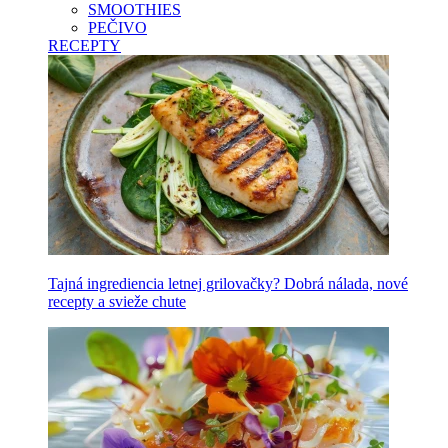
SMOOTHIES
PEČIVO
RECEPTY
Tajná ingrediencia letnej grilovačky? Dobrá nálada, nové
recepty a svieže chute