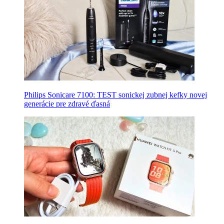
Philips Sonicare 7100: TEST sonickej zubnej kefky novej
generácie pre zdravé ďasná