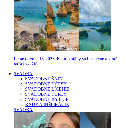
Letné dovolenky 2026: Ktoré krajiny sú bezpečné a ktoré
radšej zvážiť
SVADBA
SVADOBNÉ ŠATY
SVADOBNÉ ÚČESY
SVADOBNÉ LÍČENIE
SVADOBNÉ TORTY
SVADOBNÉ KYTICE
RADY A INŠPIRÁCIE
SVADBA