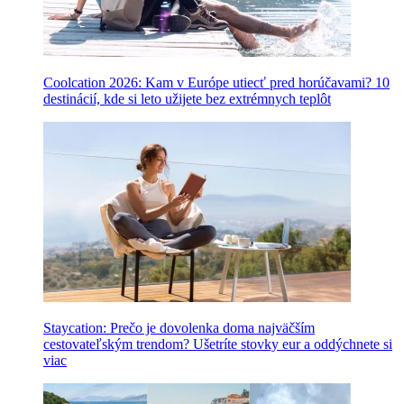
Coolcation 2026: Kam v Európe utiecť pred horúčavami? 10
destinácií, kde si leto užijete bez extrémnych teplôt
Staycation: Prečo je dovolenka doma najväčším
cestovateľským trendom? Ušetríte stovky eur a oddýchnete si
viac