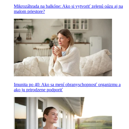
Mikrozáhrada na balkóne: Ako si vytvoriť zelenú oázu aj na
malom priestore?
Imunita po 40: Ako sa mení obranyschopnosť organizmu a
ako ju prirodzene podporiť