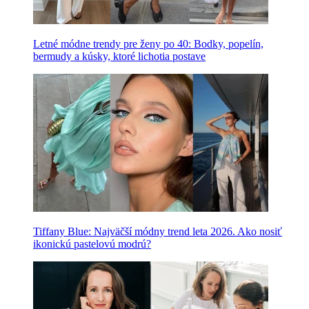
Letné módne trendy pre ženy po 40: Bodky, popelín,
bermudy a kúsky, ktoré lichotia postave
Tiffany Blue: Najväčší módny trend leta 2026. Ako nosiť
ikonickú pastelovú modrú?