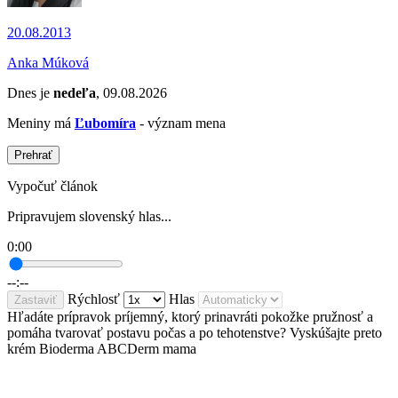
20.08.2013
Anka Múková
Dnes je
nedeľa
, 09.08.2026
Meniny má
Ľubomíra
- význam mena
Prehrať
Vypočuť článok
Pripravujem slovenský hlas...
0:00
--:--
Rýchlosť
Hlas
Zastaviť
Hľadáte prípravok príjemný, ktorý prinavráti pokožke pružnosť a
pomáha tvarovať postavu počas a po tehotenstve? Vyskúšajte preto
krém Bioderma ABCDerm mama