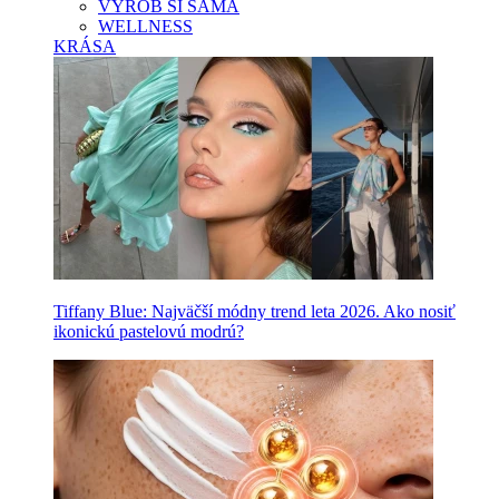
VYROB SI SAMA
WELLNESS
KRÁSA
Tiffany Blue: Najväčší módny trend leta 2026. Ako nosiť
ikonickú pastelovú modrú?