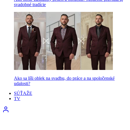
svadobné tradície
Ako sa líši oblek na svadbu, do práce a na spoločenské
udalosti?
SÚŤAŽE
TV