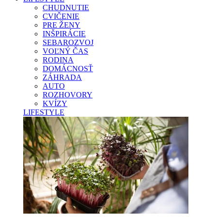
CHUDNUTIE
CVIČENIE
PRE ŽENY
INŠPIRÁCIE
SEBAROZVOJ
VOĽNÝ ČAS
RODINA
DOMÁCNOSŤ
ZÁHRADA
AUTO
ROZHOVORY
KVÍZY
LIFESTYLE