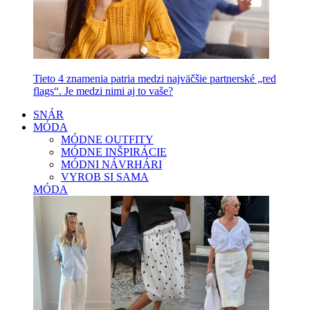
Tieto 4 znamenia patria medzi najväčšie partnerské „red
flags“. Je medzi nimi aj to vaše?
SNÁR
MÓDA
MÓDNE OUTFITY
MÓDNE INŠPIRÁCIE
MÓDNI NÁVRHÁRI
VYROB SI SAMA
MÓDA