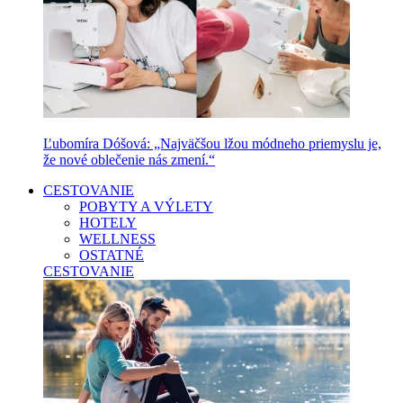
Ľubomíra Dóšová: „Najväčšou lžou módneho priemyslu je,
že nové oblečenie nás zmení.“
CESTOVANIE
POBYTY A VÝLETY
HOTELY
WELLNESS
OSTATNÉ
CESTOVANIE