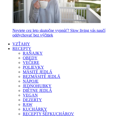
Neviete cez leto skutočne vypnúť? Slow living vás naučí
oddychovať bez výčitiek
VZŤAHY
RECEPTY
RAŇAJKY
OBEDY
VEČERE
POLIEVKY
MÄSITÉ JEDLÁ
BEZMÄSITÉ JEDLÁ
NÁPOJE
JEDNOHUBKY
DIÉTNE JEDLÁ
VEGAN
DEZERTY
RAW
KUCHÁRKY
RECEPTY ŠÉFKUCHÁROV