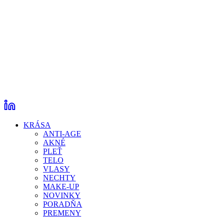
KRÁSA
ANTI-AGE
AKNÉ
PLEŤ
TELO
VLASY
NECHTY
MAKE-UP
NOVINKY
PORADŇA
PREMENY