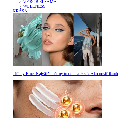
VYROB SI SAMA
WELLNESS
KRÁSA
Tiffany Blue: Najväčší módny trend leta 2026. Ako nosiť ikon