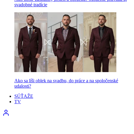
svadobné tradície
Ako sa líši oblek na svadbu, do práce a na spoločenské
udalosti?
SÚŤAŽE
TV