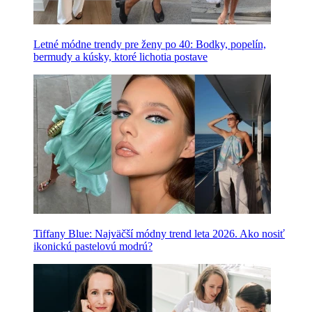
Letné módne trendy pre ženy po 40: Bodky, popelín,
bermudy a kúsky, ktoré lichotia postave
Tiffany Blue: Najväčší módny trend leta 2026. Ako nosiť
ikonickú pastelovú modrú?