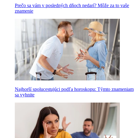
Prečo sa vám v posledných dňoch nedarí? Môže za to vaše
znamenie
Najhorší spolucestujúci podľa horoskopu: Týmto znameniam
sa vyhnite