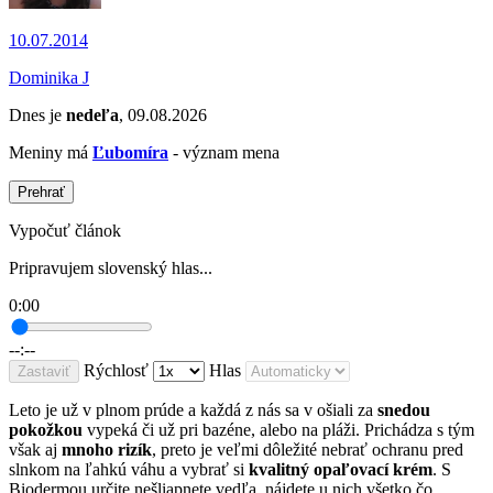
10.07.2014
Dominika J
Dnes je
nedeľa
, 09.08.2026
Meniny má
Ľubomíra
- význam mena
Prehrať
Vypočuť článok
Pripravujem slovenský hlas...
0:00
--:--
Rýchlosť
Hlas
Zastaviť
Leto je už v plnom prúde a každá z nás sa v ošiali za
snedou
pokožkou
vypeká či už pri bazéne, alebo na pláži. Prichádza s tým
však aj
mnoho rizík
, preto je veľmi dôležité nebrať ochranu pred
slnkom na ľahkú váhu a vybrať si
kvalitný opaľovací krém
. S
Biodermou určite nešliapnete vedľa, nájdete u nich všetko čo