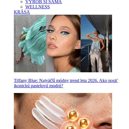
VYROB SI SAMA
WELLNESS
KRÁSA
Tiffany Blue: Najväčší módny trend leta 2026. Ako nosiť
ikonickú pastelovú modrú?