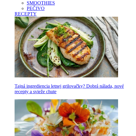
SMOOTHIES
PEČIVO
RECEPTY
Tajná ingrediencia letnej grilovačky? Dobrá nálada, nové
recepty a svieže chute