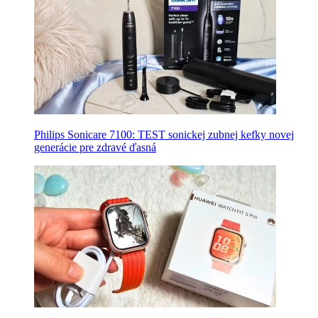
Philips Sonicare 7100: TEST sonickej zubnej kefky novej
generácie pre zdravé ďasná