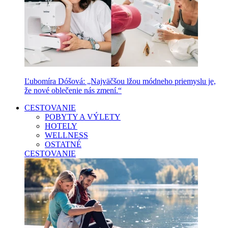
Ľubomíra Dóšová: „Najväčšou lžou módneho priemyslu je,
že nové oblečenie nás zmení.“
CESTOVANIE
POBYTY A VÝLETY
HOTELY
WELLNESS
OSTATNÉ
CESTOVANIE