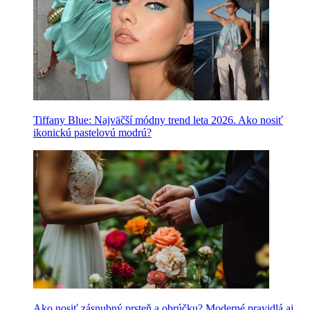
Tiffany Blue: Najväčší módny trend leta 2026. Ako nosiť
ikonickú pastelovú modrú?
Ako nosiť zásnubný prsteň a obrúčku? Moderné pravidlá aj