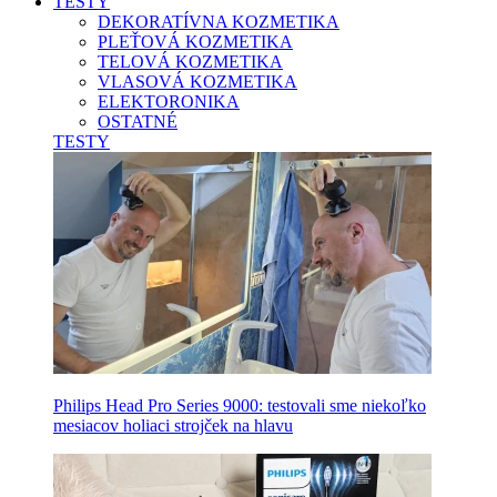
TESTY
DEKORATÍVNA KOZMETIKA
PLEŤOVÁ KOZMETIKA
TELOVÁ KOZMETIKA
VLASOVÁ KOZMETIKA
ELEKTORONIKA
OSTATNÉ
TESTY
Philips Head Pro Series 9000: testovali sme niekoľko
mesiacov holiaci strojček na hlavu