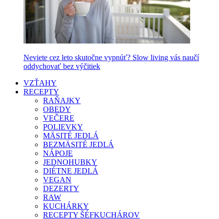
Neviete cez leto skutočne vypnúť? Slow living vás naučí
oddychovať bez výčitiek
VZŤAHY
RECEPTY
RAŇAJKY
OBEDY
VEČERE
POLIEVKY
MÄSITÉ JEDLÁ
BEZMÄSITÉ JEDLÁ
NÁPOJE
JEDNOHUBKY
DIÉTNE JEDLÁ
VEGAN
DEZERTY
RAW
KUCHÁRKY
RECEPTY ŠÉFKUCHÁROV