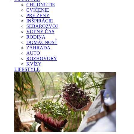
CHUDNUTIE
CVIČENIE
PRE ŽENY
INŠPIRÁCIE
SEBAROZVOJ
VOĽNÝ ČAS
RODINA
DOMÁCNOSŤ
ZÁHRADA
AUTO
ROZHOVORY
KVÍZY
LIFESTYLE