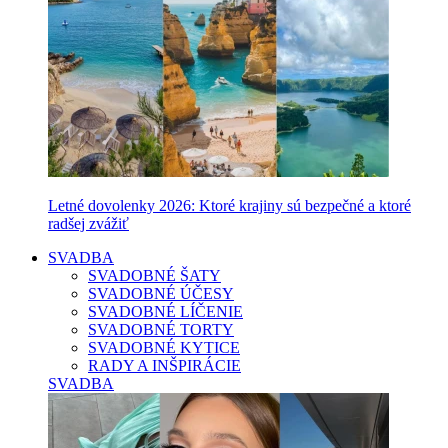
Letné dovolenky 2026: Ktoré krajiny sú bezpečné a ktoré
radšej zvážiť
SVADBA
SVADOBNÉ ŠATY
SVADOBNÉ ÚČESY
SVADOBNÉ LÍČENIE
SVADOBNÉ TORTY
SVADOBNÉ KYTICE
RADY A INŠPIRÁCIE
SVADBA