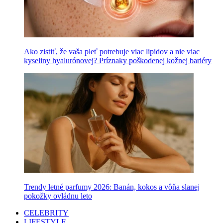
Ako zistiť, že vaša pleť potrebuje viac lipidov a nie viac
kyseliny hyalurónovej? Príznaky poškodenej kožnej bariéry
Trendy letné parfumy 2026: Banán, kokos a vôňa slanej
pokožky ovládnu leto
CELEBRITY
LIFESTYLE