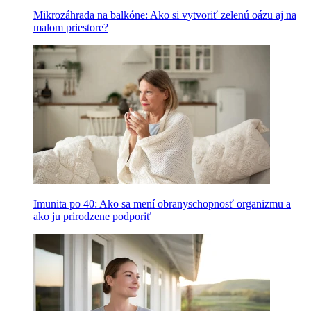
Mikrozáhrada na balkóne: Ako si vytvoriť zelenú oázu aj na
malom priestore?
Imunita po 40: Ako sa mení obranyschopnosť organizmu a
ako ju prirodzene podporiť