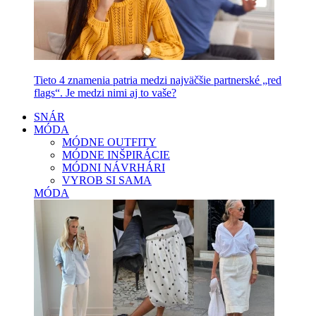
Tieto 4 znamenia patria medzi najväčšie partnerské „red
flags“. Je medzi nimi aj to vaše?
SNÁR
MÓDA
MÓDNE OUTFITY
MÓDNE INŠPIRÁCIE
MÓDNI NÁVRHÁRI
VYROB SI SAMA
MÓDA