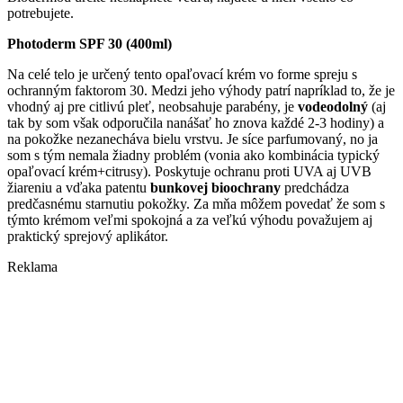
potrebujete.
Photoderm SPF 30 (400ml)
Na celé telo je určený tento opaľovací krém vo forme spreju s
ochranným faktorom 30. Medzi jeho výhody patrí napríklad to, že je
vhodný aj pre citlivú pleť, neobsahuje parabény, je
vodeodolný
(aj
tak by som však odporučila nanášať ho znova každé 2-3 hodiny) a
na pokožke nezanecháva bielu vrstvu. Je síce parfumovaný, no ja
som s tým nemala žiadny problém (vonia ako kombinácia typický
opaľovací krém+citrusy). Poskytuje ochranu proti UVA aj UVB
žiareniu a vďaka patentu
bunkovej bioochrany
predchádza
predčasnému starnutiu pokožky. Za mňa môžem povedať že som s
týmto krémom veľmi spokojná a za veľkú výhodu považujem aj
praktický sprejový aplikátor.
Reklama