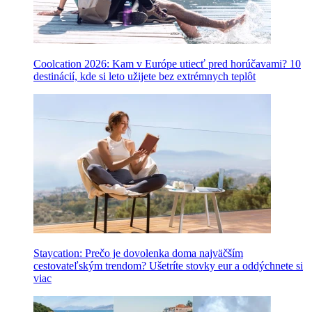
Coolcation 2026: Kam v Európe utiecť pred horúčavami? 10
destinácií, kde si leto užijete bez extrémnych teplôt
Staycation: Prečo je dovolenka doma najväčším
cestovateľským trendom? Ušetríte stovky eur a oddýchnete si
viac