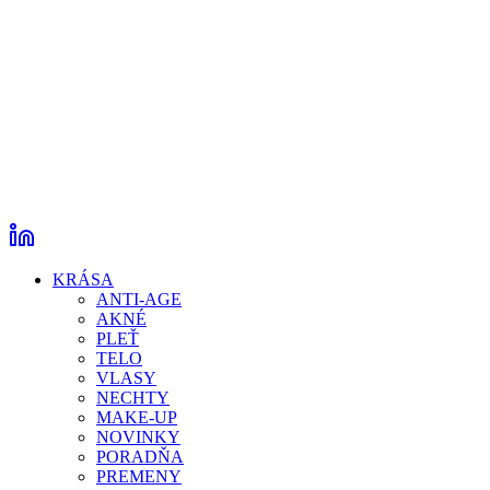
KRÁSA
ANTI-AGE
AKNÉ
PLEŤ
TELO
VLASY
NECHTY
MAKE-UP
NOVINKY
PORADŇA
PREMENY