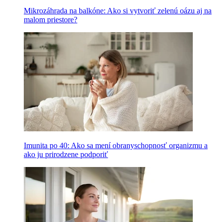
Mikrozáhrada na balkóne: Ako si vytvoriť zelenú oázu aj na
malom priestore?
Imunita po 40: Ako sa mení obranyschopnosť organizmu a
ako ju prirodzene podporiť