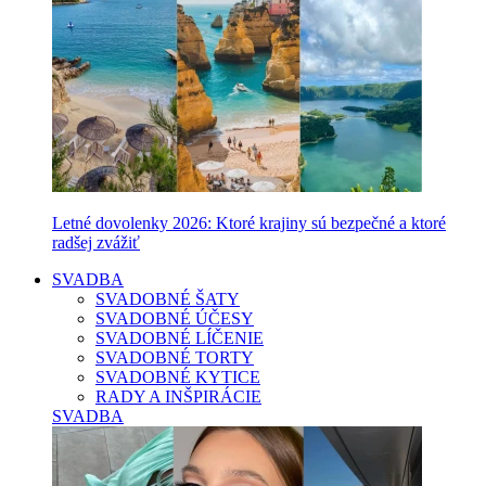
Letné dovolenky 2026: Ktoré krajiny sú bezpečné a ktoré
radšej zvážiť
SVADBA
SVADOBNÉ ŠATY
SVADOBNÉ ÚČESY
SVADOBNÉ LÍČENIE
SVADOBNÉ TORTY
SVADOBNÉ KYTICE
RADY A INŠPIRÁCIE
SVADBA