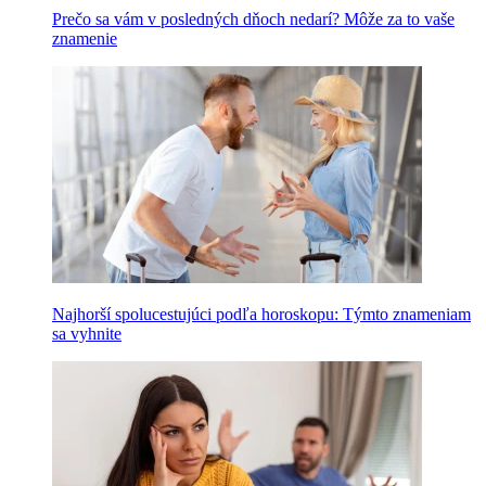
Prečo sa vám v posledných dňoch nedarí? Môže za to vaše
znamenie
Najhorší spolucestujúci podľa horoskopu: Týmto znameniam
sa vyhnite