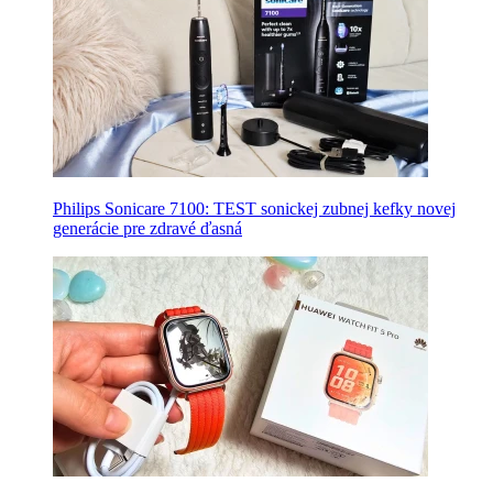
Philips Sonicare 7100: TEST sonickej zubnej kefky novej
generácie pre zdravé ďasná