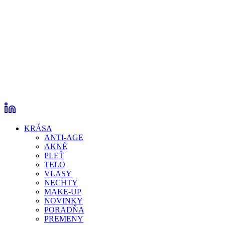
KRÁSA
ANTI-AGE
AKNÉ
PLEŤ
TELO
VLASY
NECHTY
MAKE-UP
NOVINKY
PORADŇA
PREMENY