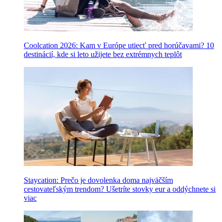
Coolcation 2026: Kam v Európe utiecť pred horúčavami? 10
destinácií, kde si leto užijete bez extrémnych teplôt
Staycation: Prečo je dovolenka doma najväčším
cestovateľským trendom? Ušetríte stovky eur a oddýchnete si
viac