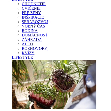
CHUDNUTIE
CVIČENIE
PRE ŽENY
INŠPIRÁCIE
SEBAROZVOJ
VOĽNÝ ČAS
RODINA
DOMÁCNOSŤ
ZÁHRADA
AUTO
ROZHOVORY
KVÍZY
LIFESTYLE