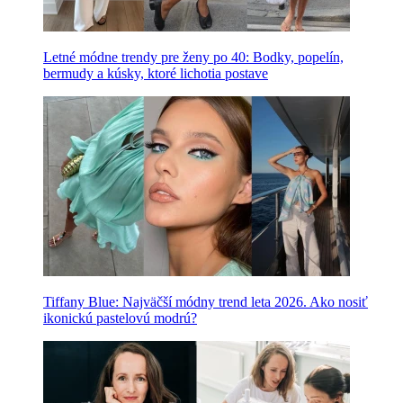
Letné módne trendy pre ženy po 40: Bodky, popelín,
bermudy a kúsky, ktoré lichotia postave
Tiffany Blue: Najväčší módny trend leta 2026. Ako nosiť
ikonickú pastelovú modrú?