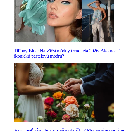
Tiffany Blue: Najväčší módny trend leta 2026. Ako nosiť
ikonickú pastelovú modrú?
Ako nosiť zásnubný prsteň a obrúčku? Moderné pravidlá aj