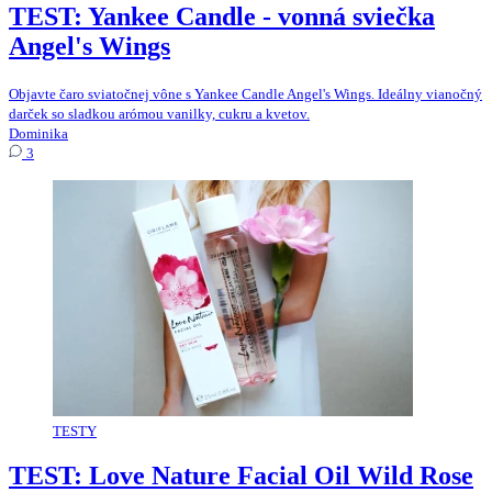
TEST: Yankee Candle - vonná sviečka
Angel's Wings
Objavte čaro sviatočnej vône s Yankee Candle Angel's Wings. Ideálny vianočný
darček so sladkou arómou vanilky, cukru a kvetov.
Dominika
3
TESTY
TEST: Love Nature Facial Oil Wild Rose