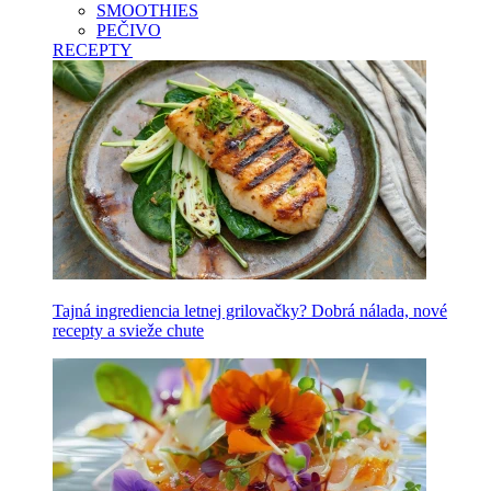
SMOOTHIES
PEČIVO
RECEPTY
Tajná ingrediencia letnej grilovačky? Dobrá nálada, nové
recepty a svieže chute