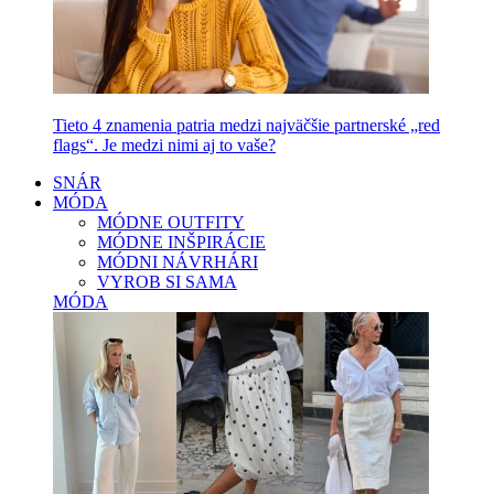
Tieto 4 znamenia patria medzi najväčšie partnerské „red
flags“. Je medzi nimi aj to vaše?
SNÁR
MÓDA
MÓDNE OUTFITY
MÓDNE INŠPIRÁCIE
MÓDNI NÁVRHÁRI
VYROB SI SAMA
MÓDA