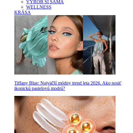
VYROB SI SAMA
WELLNESS
KRÁSA
Tiffany Blue: Najväčší módny trend leta 2026. Ako nosiť
ikonickú pastelovú modrú?