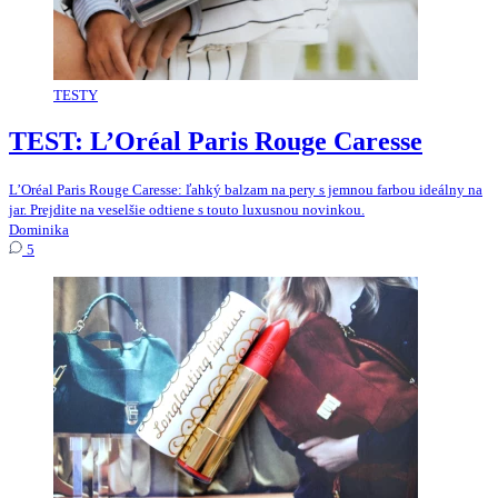
TESTY
TEST: L’Oréal Paris Rouge Caresse
L’Oréal Paris Rouge Caresse: ľahký balzam na pery s jemnou farbou ideálny na
jar. Prejdite na veselšie odtiene s touto luxusnou novinkou.
Dominika
5