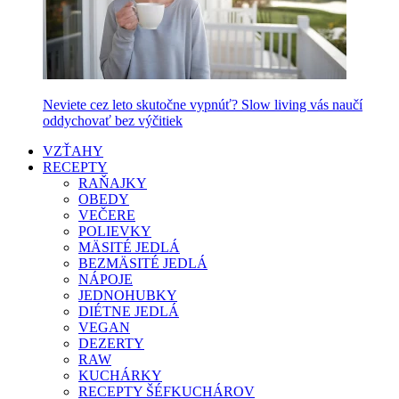
Neviete cez leto skutočne vypnúť? Slow living vás naučí
oddychovať bez výčitiek
VZŤAHY
RECEPTY
RAŇAJKY
OBEDY
VEČERE
POLIEVKY
MÄSITÉ JEDLÁ
BEZMÄSITÉ JEDLÁ
NÁPOJE
JEDNOHUBKY
DIÉTNE JEDLÁ
VEGAN
DEZERTY
RAW
KUCHÁRKY
RECEPTY ŠÉFKUCHÁROV