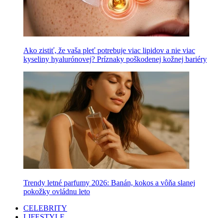
Ako zistiť, že vaša pleť potrebuje viac lipidov a nie viac
kyseliny hyalurónovej? Príznaky poškodenej kožnej bariéry
Trendy letné parfumy 2026: Banán, kokos a vôňa slanej
pokožky ovládnu leto
CELEBRITY
LIFESTYLE