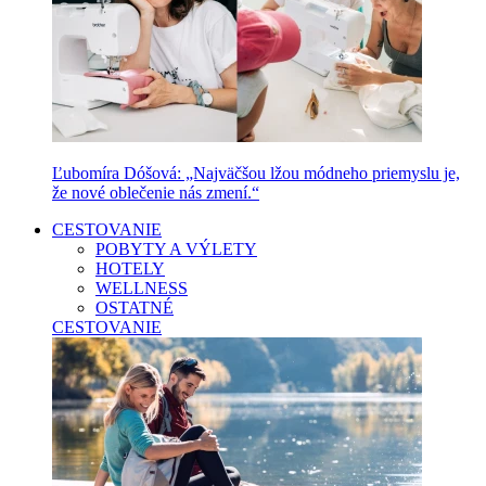
Ľubomíra Dóšová: „Najväčšou lžou módneho priemyslu je,
že nové oblečenie nás zmení.“
CESTOVANIE
POBYTY A VÝLETY
HOTELY
WELLNESS
OSTATNÉ
CESTOVANIE