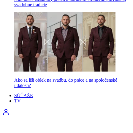
svadobné tradície
Ako sa líši oblek na svadbu, do práce a na spoločenské
udalosti?
SÚŤAŽE
TV