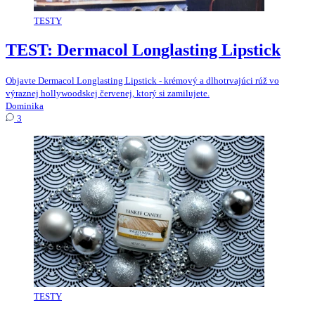
TESTY
TEST: Dermacol Longlasting Lipstick
Objavte Dermacol Longlasting Lipstick - krémový a dlhotrvajúci rúž vo
výraznej hollywoodskej červenej, ktorý si zamilujete.
Dominika
3
TESTY