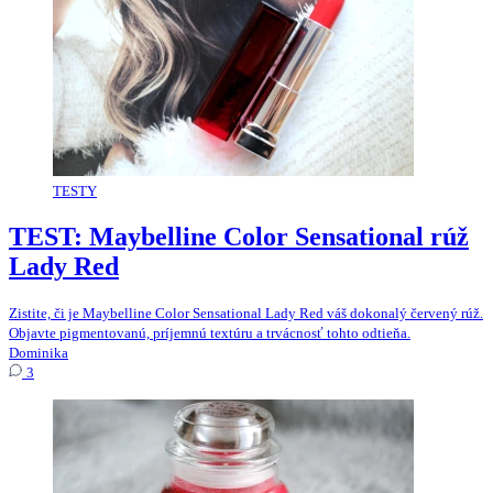
TESTY
TEST: Maybelline Color Sensational rúž
Lady Red
Zistite, či je Maybelline Color Sensational Lady Red váš dokonalý červený rúž.
Objavte pigmentovanú, príjemnú textúru a trvácnosť tohto odtieňa.
Dominika
3