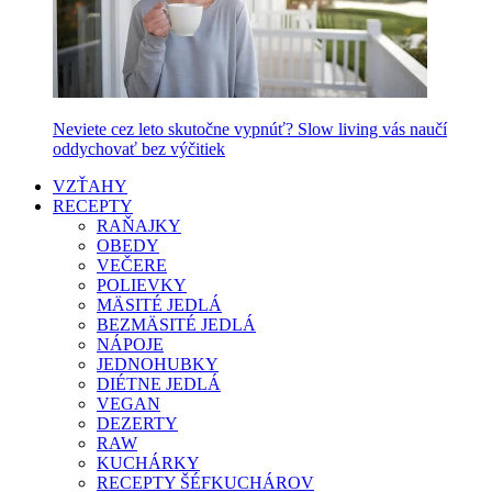
Neviete cez leto skutočne vypnúť? Slow living vás naučí
oddychovať bez výčitiek
VZŤAHY
RECEPTY
RAŇAJKY
OBEDY
VEČERE
POLIEVKY
MÄSITÉ JEDLÁ
BEZMÄSITÉ JEDLÁ
NÁPOJE
JEDNOHUBKY
DIÉTNE JEDLÁ
VEGAN
DEZERTY
RAW
KUCHÁRKY
RECEPTY ŠÉFKUCHÁROV