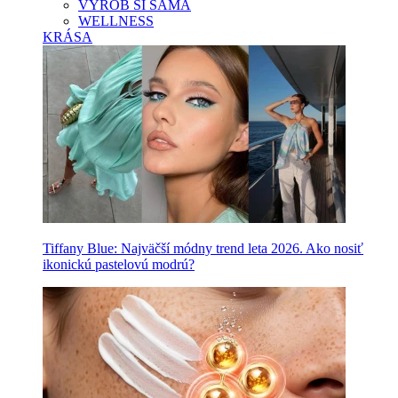
VYROB SI SAMA
WELLNESS
KRÁSA
Tiffany Blue: Najväčší módny trend leta 2026. Ako nosiť
ikonickú pastelovú modrú?