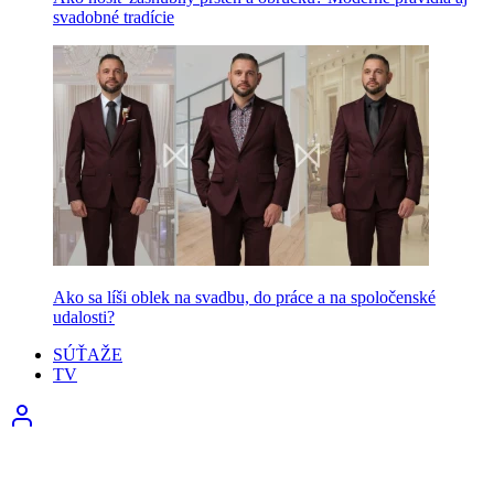
svadobné tradície
Ako sa líši oblek na svadbu, do práce a na spoločenské
udalosti?
SÚŤAŽE
TV