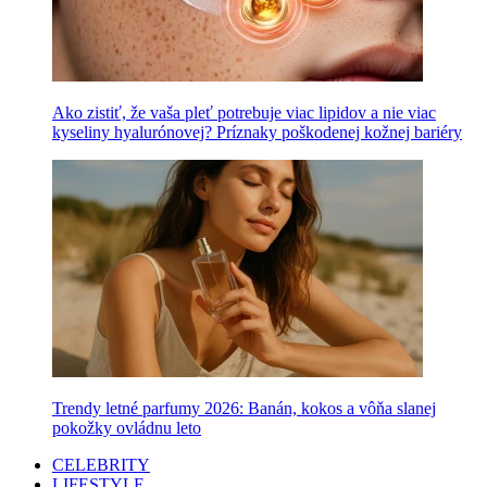
Ako zistiť, že vaša pleť potrebuje viac lipidov a nie viac
kyseliny hyalurónovej? Príznaky poškodenej kožnej bariéry
Trendy letné parfumy 2026: Banán, kokos a vôňa slanej
pokožky ovládnu leto
CELEBRITY
LIFESTYLE