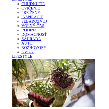
CHUDNUTIE
CVIČENIE
PRE ŽENY
INŠPIRÁCIE
SEBAROZVOJ
VOĽNÝ ČAS
RODINA
DOMÁCNOSŤ
ZÁHRADA
AUTO
ROZHOVORY
KVÍZY
LIFESTYLE