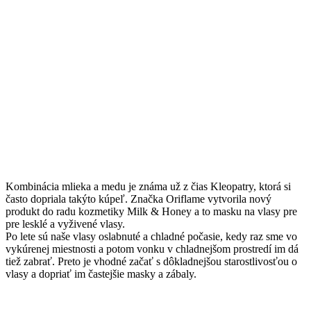
Kombinácia mlieka a medu je známa už z čias Kleopatry, ktorá si
často dopriala takýto kúpeľ. Značka Oriflame vytvorila nový
produkt do radu kozmetiky Milk & Honey a to masku na vlasy pre
pre lesklé a vyživené vlasy.
Po lete sú naše vlasy oslabnuté a chladné počasie, kedy raz sme vo
vykúrenej miestnosti a potom vonku v chladnejšom prostredí im dá
tiež zabrať. Preto je vhodné začať s dôkladnejšou starostlivosťou o
vlasy a dopriať im častejšie masky a zábaly.