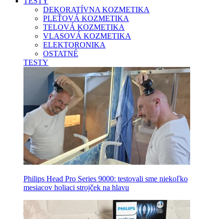
TESTY
DEKORATÍVNA KOZMETIKA
PLEŤOVÁ KOZMETIKA
TELOVÁ KOZMETIKA
VLASOVÁ KOZMETIKA
ELEKTORONIKA
OSTATNÉ
TESTY
Philips Head Pro Series 9000: testovali sme niekoľko
mesiacov holiaci strojček na hlavu