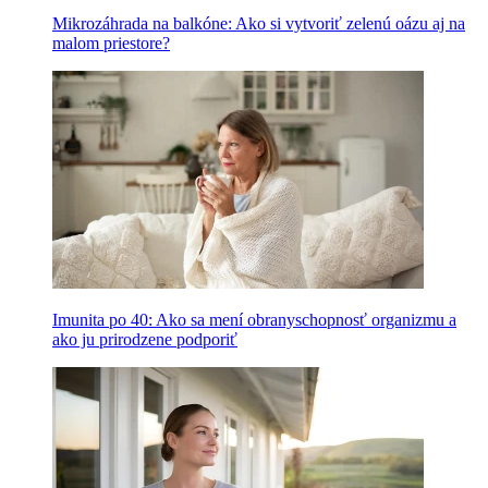
Mikrozáhrada na balkóne: Ako si vytvoriť zelenú oázu aj na
malom priestore?
Imunita po 40: Ako sa mení obranyschopnosť organizmu a
ako ju prirodzene podporiť