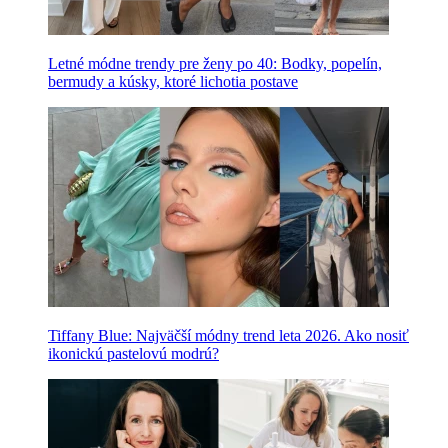
Letné módne trendy pre ženy po 40: Bodky, popelín,
bermudy a kúsky, ktoré lichotia postave
Tiffany Blue: Najväčší módny trend leta 2026. Ako nosiť
ikonickú pastelovú modrú?