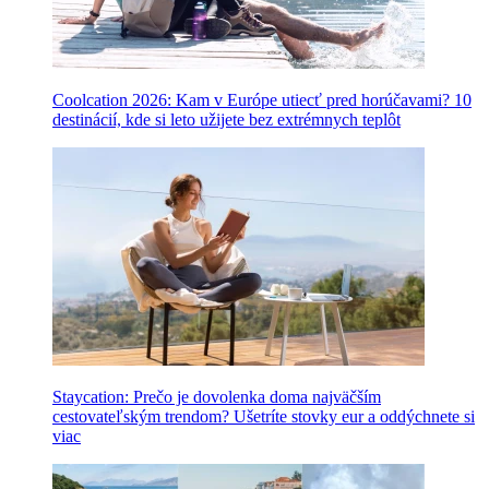
Coolcation 2026: Kam v Európe utiecť pred horúčavami? 10
destinácií, kde si leto užijete bez extrémnych teplôt
Staycation: Prečo je dovolenka doma najväčším
cestovateľským trendom? Ušetríte stovky eur a oddýchnete si
viac