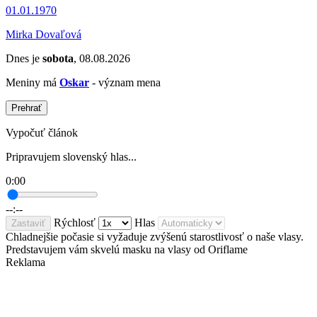
01.01.1970
Mirka Dovaľová
Dnes je
sobota
, 08.08.2026
Meniny má
Oskar
- význam mena
Prehrať
Vypočuť článok
Pripravujem slovenský hlas...
0:00
--:--
Rýchlosť
Hlas
Zastaviť
Chladnejšie počasie si vyžaduje zvýšenú starostlivosť o naše vlasy.
Predstavujem vám skvelú masku na vlasy od Oriflame
Reklama