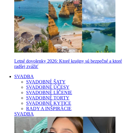
Letné dovolenky 2026: Ktoré krajiny sú bezpečné a ktoré
radšej zvážiť
SVADBA
SVADOBNÉ ŠATY
SVADOBNÉ ÚČESY
SVADOBNÉ LÍČENIE
SVADOBNÉ TORTY
SVADOBNÉ KYTICE
RADY A INŠPIRÁCIE
SVADBA