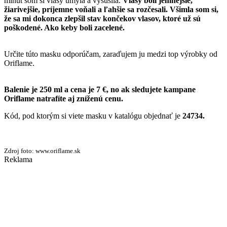
minút som si vlasy umyla a vysušila.
Vlasy boli jemnejšie,
žiarivejšie, príjemne voňali a ľahšie sa rozčesali. Všimla som si,
že sa mi dokonca zlepšil stav končekov vlasov, ktoré už sú
poškodené. Ako keby boli zacelené.
Určite túto masku odporúčam, zaraďujem ju medzi top výrobky od
Oriflame.
Balenie je 250 ml a cena je 7 €, no ak sledujete kampane
Oriflame natrafíte aj zníženú cenu.
Kód, pod ktorým si viete masku v katalógu objednať je
24734.
Zdroj foto: www.oriflame.sk
Reklama