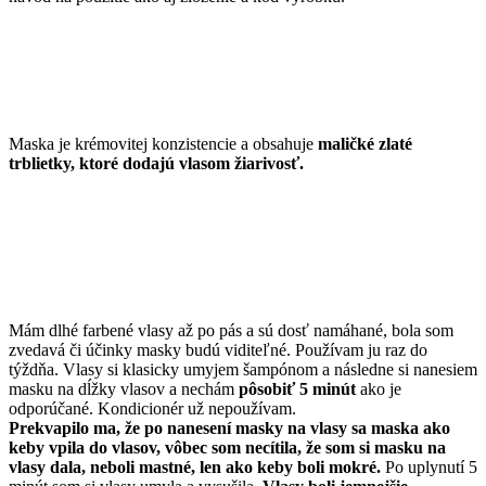
Maska je krémovitej konzistencie a obsahuje
maličké zlaté
trblietky, ktoré dodajú vlasom žiarivosť.
Mám dlhé farbené vlasy až po pás a sú dosť namáhané, bola som
zvedavá či účinky masky budú viditeľné. Používam ju raz do
týždňa. Vlasy si klasicky umyjem šampónom a následne si nanesiem
masku na dĺžky vlasov a nechám
pôsobiť 5 minút
ako je
odporúčané. Kondicionér už nepoužívam.
Prekvapilo ma, že po nanesení masky na vlasy sa maska ako
keby vpila do vlasov, vôbec som necítila, že som si masku na
vlasy dala, neboli mastné, len ako keby boli mokré.
Po uplynutí 5