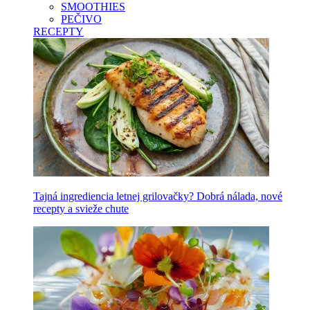
SMOOTHIES
PEČIVO
RECEPTY
Tajná ingrediencia letnej grilovačky? Dobrá nálada, nové
recepty a svieže chute