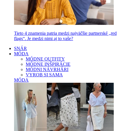
Tieto 4 znamenia patria medzi najväčšie partnerské „red
flags“. Je medzi nimi aj to vaše?
SNÁR
MÓDA
MÓDNE OUTFITY
MÓDNE INŠPIRÁCIE
MÓDNI NÁVRHÁRI
VYROB SI SAMA
MÓDA