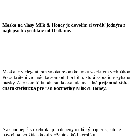
Maska na vlasy Milk & Honey je dovolím si tvrdiť jedným z
najlepších výrobkov od Oriflame.
Maska je v elegantnom smotanovom kelímku so zlatým vrchnákom.
Po odkrútení vrchnáčika som odtrhla fóliu, ktorá zabraňuje vyliatiu
masky. Ako som fóliu odstránila ovanula ma silná
príjemná vôňa
charakteristická pre rad kozmetiky Milk & Honey.
Na spodnej časti kelímku je nalepený maličký papierik, kde je
návod na použitie ako aj zloženie a kód výrobku.