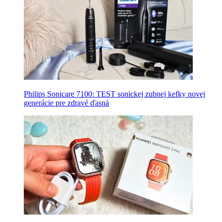
Philips Sonicare 7100: TEST sonickej zubnej kefky novej
generácie pre zdravé ďasná