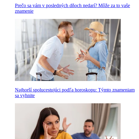
Prečo sa vám v posledných dňoch nedarí? Môže za to vaše
znamenie
Najhorší spolucestujúci podľa horoskopu: Týmto znameniam
sa vyhnite