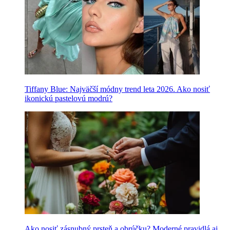
Tiffany Blue: Najväčší módny trend leta 2026. Ako nosiť
ikonickú pastelovú modrú?
Ako nosiť zásnubný prsteň a obrúčku? Moderné pravidlá aj