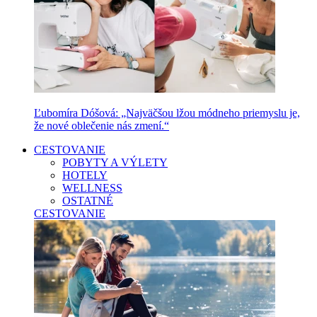
Ľubomíra Dóšová: „Najväčšou lžou módneho priemyslu je,
že nové oblečenie nás zmení.“
CESTOVANIE
POBYTY A VÝLETY
HOTELY
WELLNESS
OSTATNÉ
CESTOVANIE