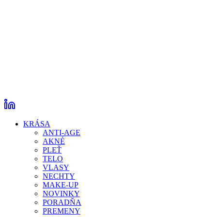
KRÁSA
ANTI-AGE
AKNÉ
PLEŤ
TELO
VLASY
NECHTY
MAKE-UP
NOVINKY
PORADŇA
PREMENY