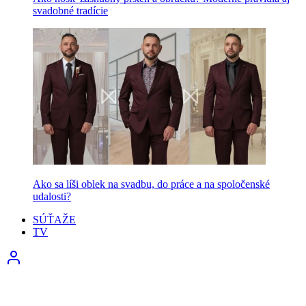
svadobné tradície
Ako sa líši oblek na svadbu, do práce a na spoločenské
udalosti?
SÚŤAŽE
TV