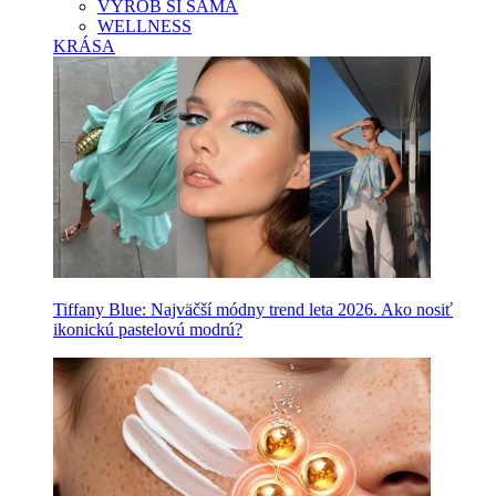
VYROB SI SAMA
WELLNESS
KRÁSA
Tiffany Blue: Najväčší módny trend leta 2026. Ako nosiť
ikonickú pastelovú modrú?