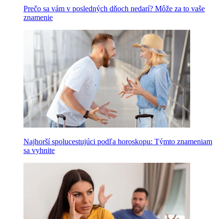
Prečo sa vám v posledných dňoch nedarí? Môže za to vaše
znamenie
Najhorší spolucestujúci podľa horoskopu: Týmto znameniam
sa vyhnite