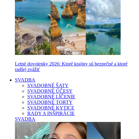
Letné dovolenky 2026: Ktoré krajiny sú bezpečné a ktoré
radšej zvážiť
SVADBA
SVADOBNÉ ŠATY
SVADOBNÉ ÚČESY
SVADOBNÉ LÍČENIE
SVADOBNÉ TORTY
SVADOBNÉ KYTICE
RADY A INŠPIRÁCIE
SVADBA