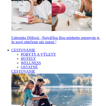
Ľubomíra Dóšová: „Najväčšou lžou módneho priemyslu je,
že nové oblečenie nás zmení.“
CESTOVANIE
POBYTY A VÝLETY
HOTELY
WELLNESS
OSTATNÉ
CESTOVANIE