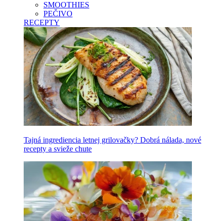
SMOOTHIES
PEČIVO
RECEPTY
Tajná ingrediencia letnej grilovačky? Dobrá nálada, nové
recepty a svieže chute