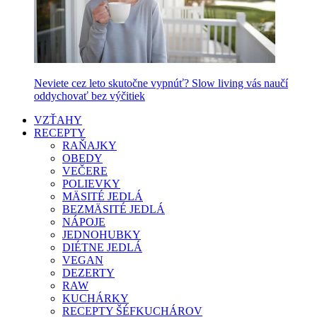
Neviete cez leto skutočne vypnúť? Slow living vás naučí
oddychovať bez výčitiek
VZŤAHY
RECEPTY
RAŇAJKY
OBEDY
VEČERE
POLIEVKY
MÄSITÉ JEDLÁ
BEZMÄSITÉ JEDLÁ
NÁPOJE
JEDNOHUBKY
DIÉTNE JEDLÁ
VEGAN
DEZERTY
RAW
KUCHÁRKY
RECEPTY ŠÉFKUCHÁROV