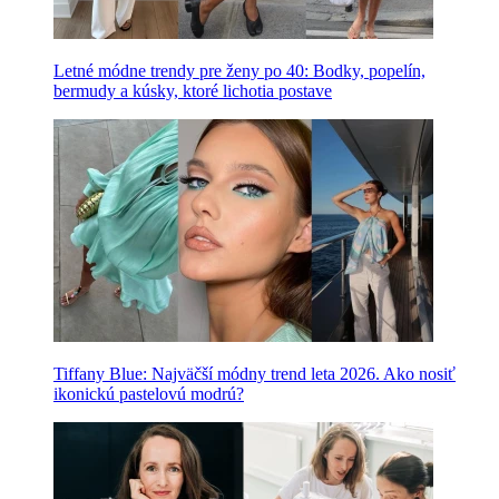
Letné módne trendy pre ženy po 40: Bodky, popelín,
bermudy a kúsky, ktoré lichotia postave
Tiffany Blue: Najväčší módny trend leta 2026. Ako nosiť
ikonickú pastelovú modrú?