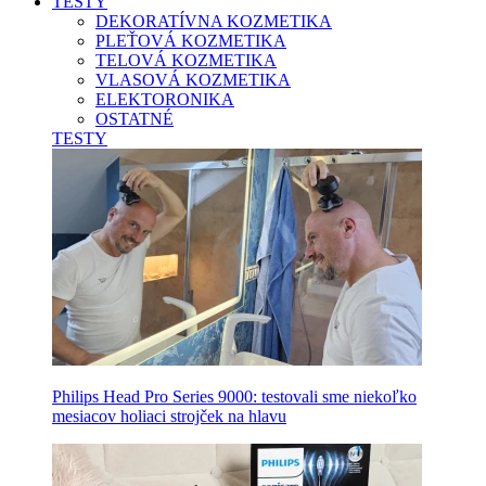
TESTY
DEKORATÍVNA KOZMETIKA
PLEŤOVÁ KOZMETIKA
TELOVÁ KOZMETIKA
VLASOVÁ KOZMETIKA
ELEKTORONIKA
OSTATNÉ
TESTY
Philips Head Pro Series 9000: testovali sme niekoľko
mesiacov holiaci strojček na hlavu