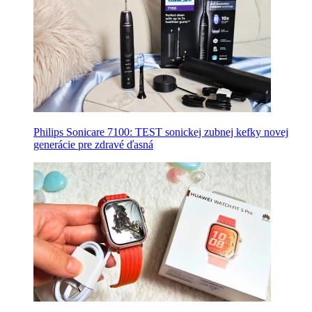
Philips Sonicare 7100: TEST sonickej zubnej kefky novej
generácie pre zdravé ďasná