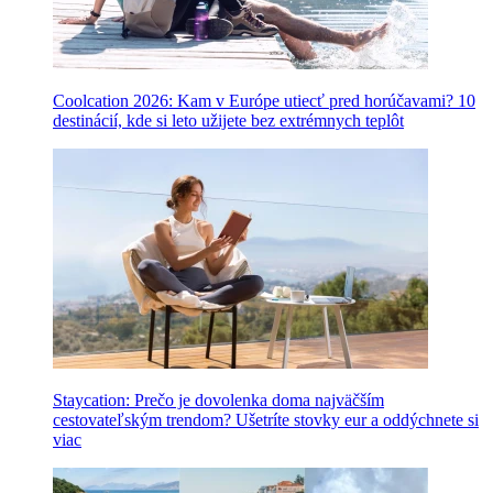
Coolcation 2026: Kam v Európe utiecť pred horúčavami? 10
destinácií, kde si leto užijete bez extrémnych teplôt
Staycation: Prečo je dovolenka doma najväčším
cestovateľským trendom? Ušetríte stovky eur a oddýchnete si
viac