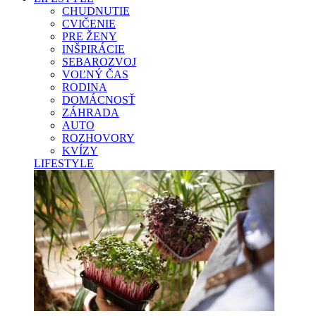
CHUDNUTIE
CVIČENIE
PRE ŽENY
INŠPIRÁCIE
SEBAROZVOJ
VOĽNÝ ČAS
RODINA
DOMÁCNOSŤ
ZÁHRADA
AUTO
ROZHOVORY
KVÍZY
LIFESTYLE