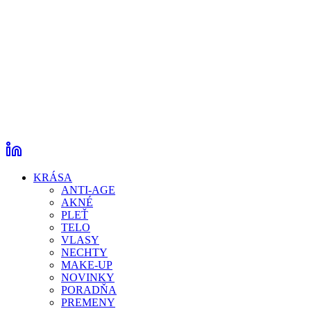
KRÁSA
ANTI-AGE
AKNÉ
PLEŤ
TELO
VLASY
NECHTY
MAKE-UP
NOVINKY
PORADŇA
PREMENY