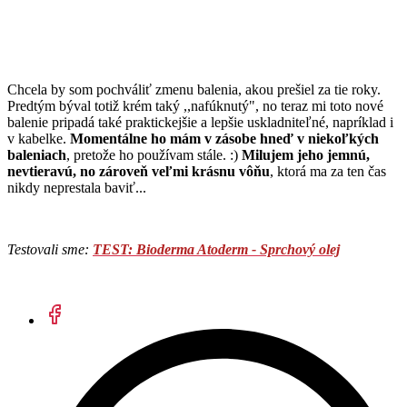
Chcela by som pochváliť zmenu balenia, akou prešiel za tie roky.
Predtým býval totiž krém taký ,,nafúknutý", no teraz mi toto nové
balenie pripadá také praktickejšie a lepšie uskladniteľné, napríklad i
v kabelke.
Momentálne ho mám v zásobe hneď v niekoľkých
baleniach
, pretože ho používam stále. :)
Milujem jeho jemnú,
nevtieravú, no zároveň veľmi krásnu vôňu
, ktorá ma za ten čas
nikdy neprestala baviť...
Testovali sme:
TEST: Bioderma Atoderm - Sprchový olej