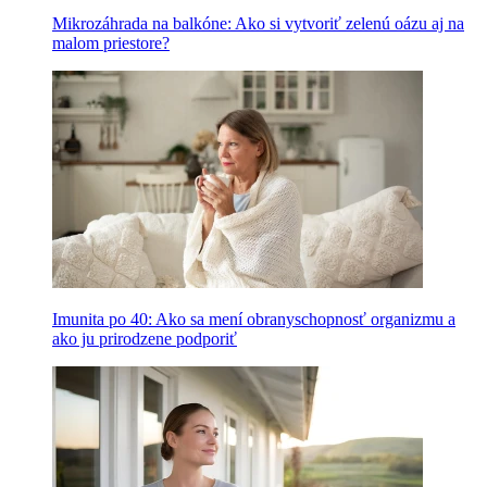
Mikrozáhrada na balkóne: Ako si vytvoriť zelenú oázu aj na
malom priestore?
Imunita po 40: Ako sa mení obranyschopnosť organizmu a
ako ju prirodzene podporiť