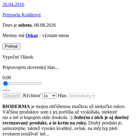
26.04.2016
Petronela Kotlárová
Dnes je
sobota
, 08.08.2026
Meniny má
Oskar
- význam mena
Prehrať
Vypočuť článok
Pripravujem slovenský hlas...
0:00
--:--
Rýchlosť
Hlas
Zastaviť
BIODERMA
je mojou obľúbenou značkou už niekoľko rokov.
Väčšinu produktov som z jej porfólia už vyskúšala, niektoré
raz a iné si kupujem stále dookola. :)
Jedným z nich je aj dnešný
recenzovaný produkt, a to krém na ruky.
Druhý produkt je,
samozrejme, taktiež vysoko kvalitný, avšak, na môj typ pleti
zvyknem používať iné...