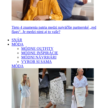
Tieto 4 znamenia patria medzi najväčšie partnerské „red
flags“. Je medzi nimi aj to vaše?
SNÁR
MÓDA
MÓDNE OUTFITY
MÓDNE INŠPIRÁCIE
MÓDNI NÁVRHÁRI
VYROB SI SAMA
MÓDA