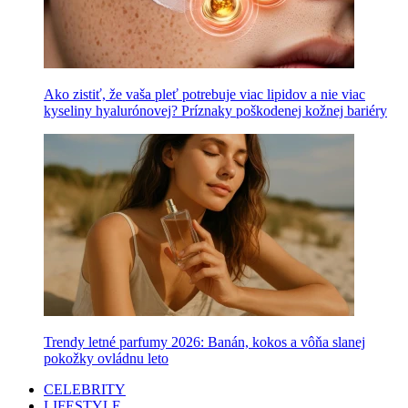
Ako zistiť, že vaša pleť potrebuje viac lipidov a nie viac
kyseliny hyalurónovej? Príznaky poškodenej kožnej bariéry
Trendy letné parfumy 2026: Banán, kokos a vôňa slanej
pokožky ovládnu leto
CELEBRITY
LIFESTYLE