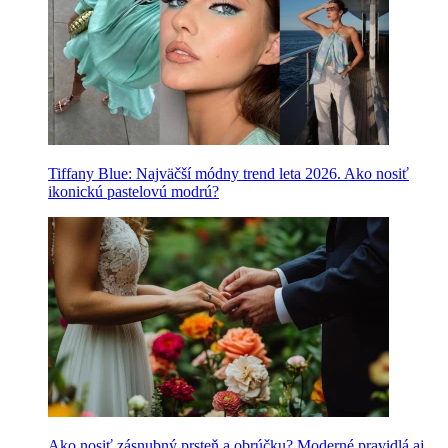
Tiffany Blue: Najväčší módny trend leta 2026. Ako nosiť
ikonickú pastelovú modrú?
Ako nosiť zásnubný prsteň a obrúčku? Moderné pravidlá aj