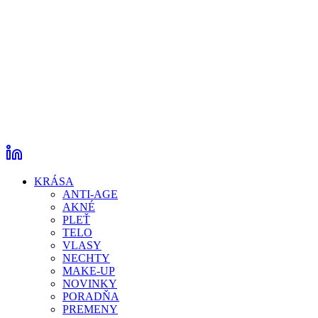
KRÁSA
ANTI-AGE
AKNÉ
PLEŤ
TELO
VLASY
NECHTY
MAKE-UP
NOVINKY
PORADŇA
PREMENY