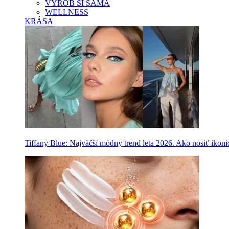
VYROB SI SAMA
WELLNESS
KRÁSA
Tiffany Blue: Najväčší módny trend leta 2026. Ako nosiť ikon