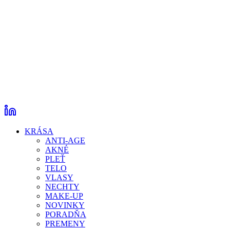
KRÁSA
ANTI-AGE
AKNÉ
PLEŤ
TELO
VLASY
NECHTY
MAKE-UP
NOVINKY
PORADŇA
PREMENY