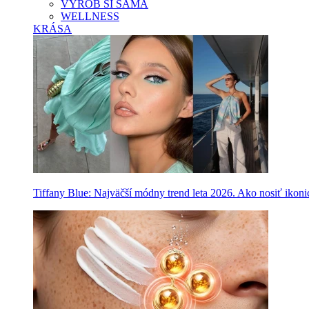
VYROB SI SAMA
WELLNESS
KRÁSA
Tiffany Blue: Najväčší módny trend leta 2026. Ako nosiť ikon