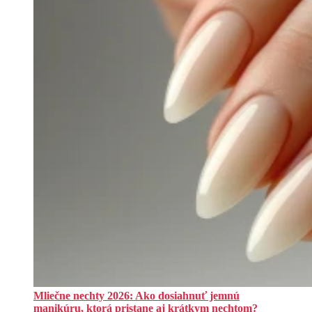
Mliečne nechty 2026: Ako dosiahnuť jemnú
manikúru, ktorá pristane aj krátkym nechtom?