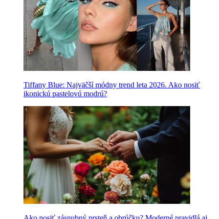
Tiffany Blue: Najväčší módny trend leta 2026. Ako nosiť
ikonickú pastelovú modrú?
Ako nosiť zásnubný prsteň a obrúčku? Moderné pravidlá aj