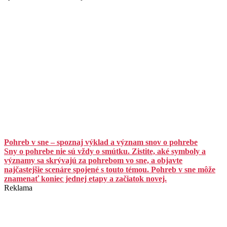
Pohreb v sne – spoznaj výklad a význam snov o pohrebe
Sny o pohrebe nie sú vždy o smútku. Zistite, aké symboly a
významy sa skrývajú za pohrebom vo sne, a objavte
najčastejšie scenáre spojené s touto témou. Pohreb v sne môže
znamenať koniec jednej etapy a začiatok novej.
Reklama