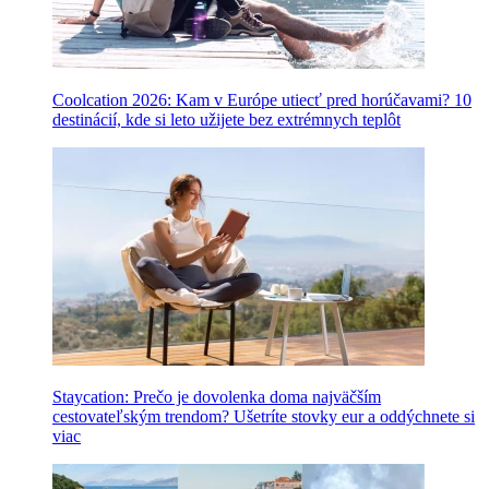
Coolcation 2026: Kam v Európe utiecť pred horúčavami? 10
destinácií, kde si leto užijete bez extrémnych teplôt
Staycation: Prečo je dovolenka doma najväčším
cestovateľským trendom? Ušetríte stovky eur a oddýchnete si
viac