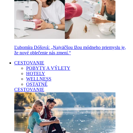
Ľubomíra Dóšová: „Najväčšou lžou módneho priemyslu je,
že nové oblečenie nás zmení.“
CESTOVANIE
POBYTY A VÝLETY
HOTELY
WELLNESS
OSTATNÉ
CESTOVANIE