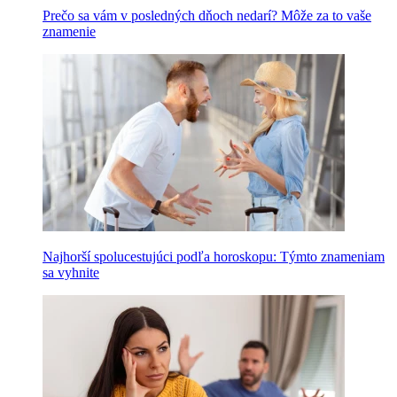
Prečo sa vám v posledných dňoch nedarí? Môže za to vaše
znamenie
Najhorší spolucestujúci podľa horoskopu: Týmto znameniam
sa vyhnite