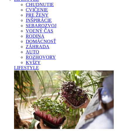
CHUDNUTIE
CVIČENIE
PRE ŽENY
INŠPIRÁCIE
SEBAROZVOJ
VOĽNÝ ČAS
RODINA
DOMÁCNOSŤ
ZÁHRADA
AUTO
ROZHOVORY
KVÍZY
LIFESTYLE