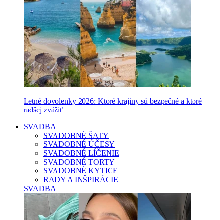
Letné dovolenky 2026: Ktoré krajiny sú bezpečné a ktoré
radšej zvážiť
SVADBA
SVADOBNÉ ŠATY
SVADOBNÉ ÚČESY
SVADOBNÉ LÍČENIE
SVADOBNÉ TORTY
SVADOBNÉ KYTICE
RADY A INŠPIRÁCIE
SVADBA