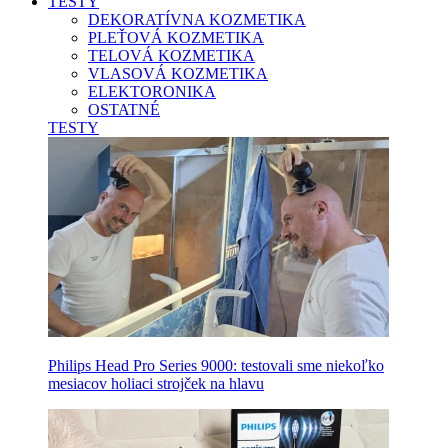
TESTY
DEKORATÍVNA KOZMETIKA
PLEŤOVÁ KOZMETIKA
TELOVÁ KOZMETIKA
VLASOVÁ KOZMETIKA
ELEKTORONIKA
OSTATNÉ
TESTY
Philips Head Pro Series 9000: testovali sme niekoľko
mesiacov holiaci strojček na hlavu