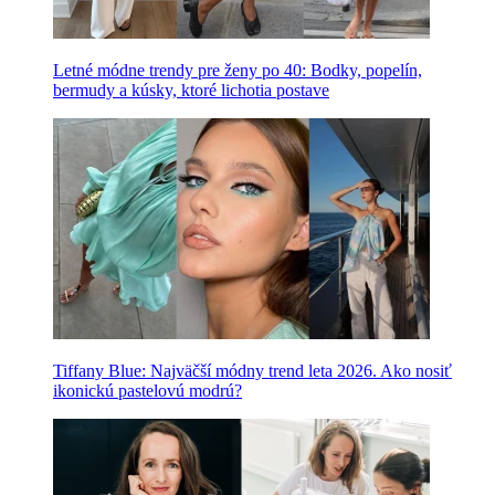
Letné módne trendy pre ženy po 40: Bodky, popelín,
bermudy a kúsky, ktoré lichotia postave
Tiffany Blue: Najväčší módny trend leta 2026. Ako nosiť
ikonickú pastelovú modrú?