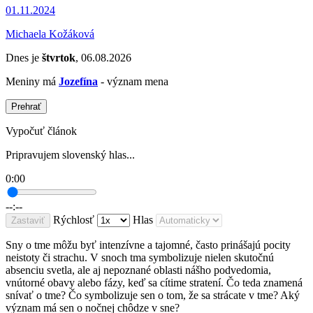
01.11.2024
Michaela Kožáková
Dnes je
štvrtok
, 06.08.2026
Meniny má
Jozefína
- význam mena
Prehrať
Vypočuť článok
Pripravujem slovenský hlas...
0:00
--:--
Rýchlosť
Hlas
Zastaviť
Sny o tme môžu byť intenzívne a tajomné, často prinášajú pocity
neistoty či strachu. V snoch tma symbolizuje nielen skutočnú
absenciu svetla, ale aj nepoznané oblasti nášho podvedomia,
vnútorné obavy alebo fázy, keď sa cítime stratení. Čo teda znamená
snívať o tme? Čo symbolizuje sen o tom, že sa strácate v tme? Aký
význam má sen o nočnej chôdze v sne?