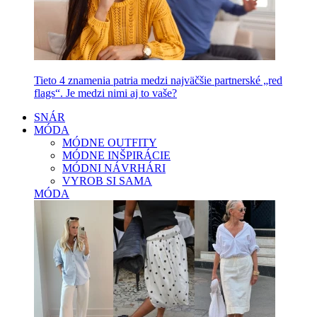
Tieto 4 znamenia patria medzi najväčšie partnerské „red
flags“. Je medzi nimi aj to vaše?
SNÁR
MÓDA
MÓDNE OUTFITY
MÓDNE INŠPIRÁCIE
MÓDNI NÁVRHÁRI
VYROB SI SAMA
MÓDA