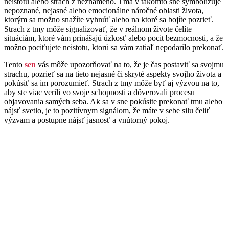
neistotu alebo strach z neznámeho. Tma v takomto sne symbolizuje
nepoznané, nejasné alebo emocionálne náročné oblasti života,
ktorým sa možno snažíte vyhnúť alebo na ktoré sa bojíte pozrieť.
Strach z tmy môže signalizovať, že v reálnom živote čelíte
situáciám, ktoré vám prinášajú úzkosť alebo pocit bezmocnosti, a že
možno pociťujete neistotu, ktorú sa vám zatiaľ nepodarilo prekonať.
Tento
sen
vás môže upozorňovať na to, že je čas postaviť sa svojmu
strachu, pozrieť sa na tieto nejasné či skryté aspekty svojho života a
pokúsiť sa im porozumieť. Strach z tmy môže byť aj výzvou na to,
aby ste viac verili vo svoje schopnosti a dôverovali procesu
objavovania samých seba. Ak sa v sne pokúsite prekonať tmu alebo
nájsť svetlo, je to pozitívnym signálom, že máte v sebe silu čeliť
výzvam a postupne nájsť jasnosť a vnútorný pokoj.