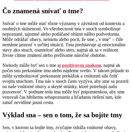
Čo znamená snívať o tme?
Snívať o tme môže mať rôzne významy v závislosti od kontextu a
osobných skúseností. Vo všeobecnosti tma v snoch symbolizuje
nepoznané, tajomné alebo potláčané oblasti nášho podvedomia.
Môže odrážať obavy, neistotu alebo pocit, že sme „ v tme" – čiže
nemáme jasnosť v určitej situácii. Tma predstavuje aj emocionálne
stavy ako strach, osamelosť alebo stres, najmä ak sa v reálnom
živote cítime zmätení alebo prežívame náročné obdobie.
Niekedy môže byť sen o tme aj
pozitívnym znakom
, najmä ak
počas snu prekonáme tmu alebo nájdeme svetlo. V takom prípade to
môže symbolizovať prekonanie prekážok a vnútornú silu čeliť
svojim strachom. Tma nás v snoch často vyzýva, aby sme sa pozreli
na naše vnútorné obavy a skryté stránky, ktoré potrebujú našu
pozornosť. V podstate teda tma môže byť pripomienkou, aby sme
venovali čas hlbšiemu sebapoznaniu a hľadaniu riešení tam, kde
zatiaľ nevidíme jasnú cestu.
Výklad sna – sen o tom, že sa bojíte tmy
Sen, v ktorom sa bojíte tmy, zvyčajne odráža vnútorné obavy,