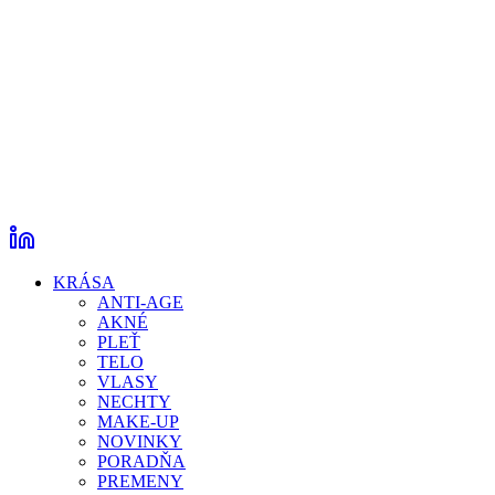
KRÁSA
ANTI-AGE
AKNÉ
PLEŤ
TELO
VLASY
NECHTY
MAKE-UP
NOVINKY
PORADŇA
PREMENY