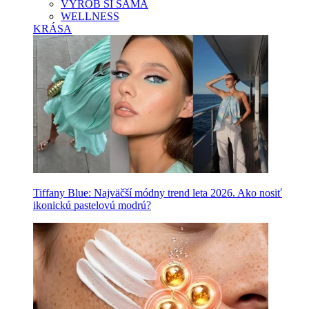
VYROB SI SAMA
WELLNESS
KRÁSA
Tiffany Blue: Najväčší módny trend leta 2026. Ako nosiť
ikonickú pastelovú modrú?