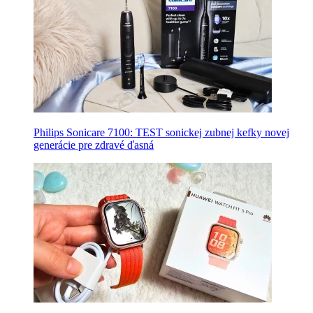
Philips Sonicare 7100: TEST sonickej zubnej kefky novej
generácie pre zdravé ďasná