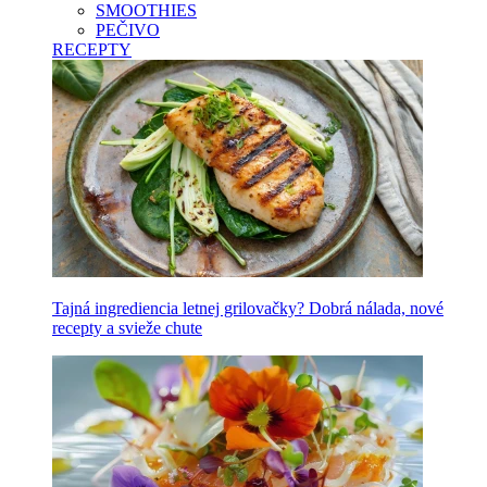
SMOOTHIES
PEČIVO
RECEPTY
Tajná ingrediencia letnej grilovačky? Dobrá nálada, nové
recepty a svieže chute