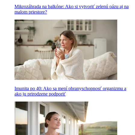
Mikrozáhrada na balkóne: Ako si vytvoriť zelenú oázu aj na
malom priestore?
Imunita po 40: Ako sa mení obranyschopnosť organizmu a
ako ju prirodzene podporiť