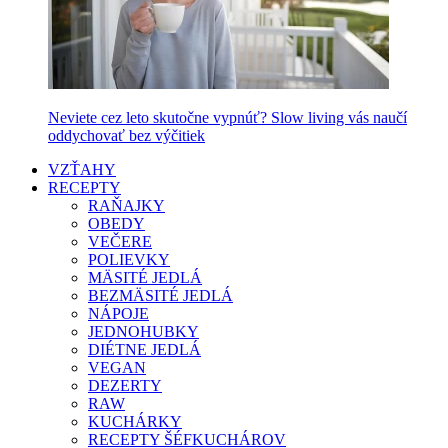
Neviete cez leto skutočne vypnúť? Slow living vás naučí
oddychovať bez výčitiek
VZŤAHY
RECEPTY
RAŇAJKY
OBEDY
VEČERE
POLIEVKY
MÄSITÉ JEDLÁ
BEZMÄSITÉ JEDLÁ
NÁPOJE
JEDNOHUBKY
DIÉTNE JEDLÁ
VEGAN
DEZERTY
RAW
KUCHÁRKY
RECEPTY ŠÉFKUCHÁROV