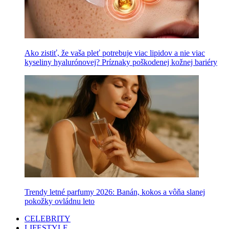
Ako zistiť, že vaša pleť potrebuje viac lipidov a nie viac
kyseliny hyalurónovej? Príznaky poškodenej kožnej bariéry
Trendy letné parfumy 2026: Banán, kokos a vôňa slanej
pokožky ovládnu leto
CELEBRITY
LIFESTYLE