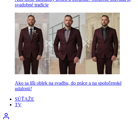
svadobné tradície
Ako sa líši oblek na svadbu, do práce a na spoločenské
udalosti?
SÚŤAŽE
TV