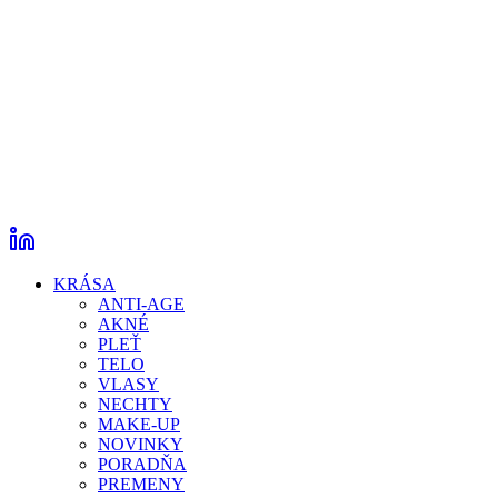
KRÁSA
ANTI-AGE
AKNÉ
PLEŤ
TELO
VLASY
NECHTY
MAKE-UP
NOVINKY
PORADŇA
PREMENY