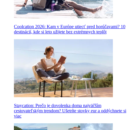
Coolcation 2026: Kam v Európe utiecť pred horúčavami? 10
destinácií, kde si leto užijete bez extrémnych teplôt
Staycation: Prečo je dovolenka doma najväčším
cestovateľským trendom? Ušetríte stovky eur a oddýchnete si
viac