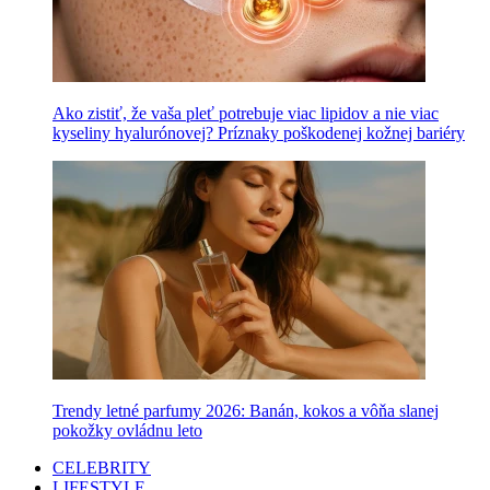
Ako zistiť, že vaša pleť potrebuje viac lipidov a nie viac
kyseliny hyalurónovej? Príznaky poškodenej kožnej bariéry
Trendy letné parfumy 2026: Banán, kokos a vôňa slanej
pokožky ovládnu leto
CELEBRITY
LIFESTYLE