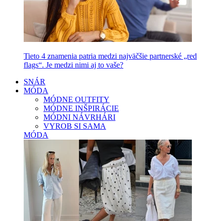
Tieto 4 znamenia patria medzi najväčšie partnerské „red
flags“. Je medzi nimi aj to vaše?
SNÁR
MÓDA
MÓDNE OUTFITY
MÓDNE INŠPIRÁCIE
MÓDNI NÁVRHÁRI
VYROB SI SAMA
MÓDA