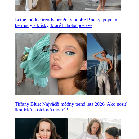
Letné módne trendy pre ženy po 40: Bodky, popelín,
bermudy a kúsky, ktoré lichotia postave
Tiffany Blue: Najväčší módny trend leta 2026. Ako nosiť
ikonickú pastelovú modrú?