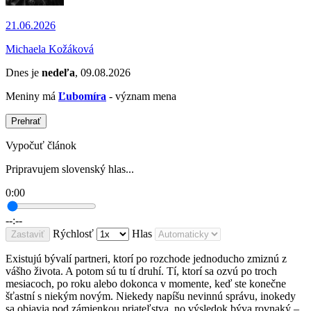
21.06.2026
Michaela Kožáková
Dnes je
nedeľa
, 09.08.2026
Meniny má
Ľubomíra
- význam mena
Prehrať
Vypočuť článok
Pripravujem slovenský hlas...
0:00
--:--
Rýchlosť
Hlas
Zastaviť
Existujú bývalí partneri, ktorí po rozchode jednoducho zmiznú z
vášho života. A potom sú tu tí druhí. Tí, ktorí sa ozvú po troch
mesiacoch, po roku alebo dokonca v momente, keď ste konečne
šťastní s niekým novým. Niekedy napíšu nevinnú správu, inokedy
sa objavia pod zámienkou priateľstva, no výsledok býva rovnaký –