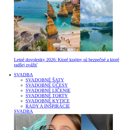
Letné dovolenky 2026: Ktoré krajiny sú bezpečné a ktoré
radšej zvážiť
SVADBA
SVADOBNÉ ŠATY
SVADOBNÉ ÚČESY
SVADOBNÉ LÍČENIE
SVADOBNÉ TORTY
SVADOBNÉ KYTICE
RADY A INŠPIRÁCIE
SVADBA