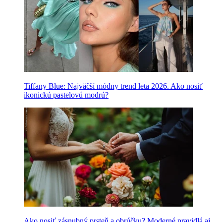
Tiffany Blue: Najväčší módny trend leta 2026. Ako nosiť
ikonickú pastelovú modrú?
Ako nosiť zásnubný prsteň a obrúčku? Moderné pravidlá aj