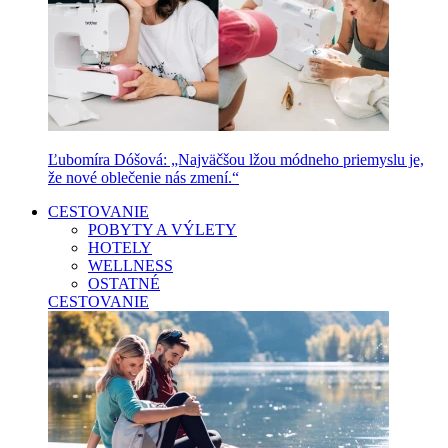
Ľubomíra Dóšová: „Najväčšou lžou módneho priemyslu je,
že nové oblečenie nás zmení.“
CESTOVANIE
POBYTY A VÝLETY
HOTELY
WELLNESS
OSTATNÉ
CESTOVANIE