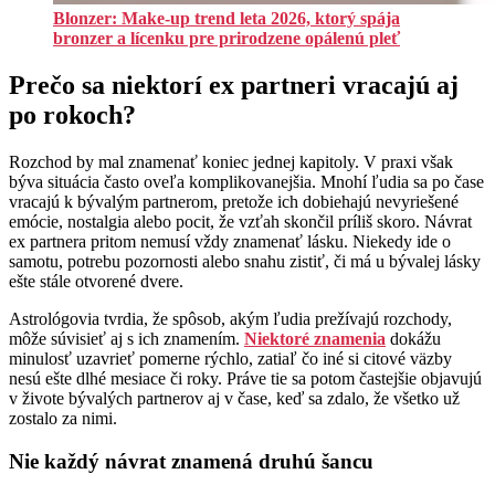
Blonzer: Make-up trend leta 2026, ktorý spája
bronzer a lícenku pre prirodzene opálenú pleť
Prečo sa niektorí ex partneri vracajú aj
po rokoch?
Rozchod by mal znamenať koniec jednej kapitoly. V praxi však
býva situácia často oveľa komplikovanejšia. Mnohí ľudia sa po čase
vracajú k bývalým partnerom, pretože ich dobiehajú nevyriešené
emócie, nostalgia alebo pocit, že vzťah skončil príliš skoro. Návrat
ex partnera pritom nemusí vždy znamenať lásku. Niekedy ide o
samotu, potrebu pozornosti alebo snahu zistiť, či má u bývalej lásky
ešte stále otvorené dvere.
Astrológovia tvrdia, že spôsob, akým ľudia prežívajú rozchody,
môže súvisieť aj s ich znamením.
Niektoré znamenia
dokážu
minulosť uzavrieť pomerne rýchlo, zatiaľ čo iné si citové väzby
nesú ešte dlhé mesiace či roky. Práve tie sa potom častejšie objavujú
v živote bývalých partnerov aj v čase, keď sa zdalo, že všetko už
zostalo za nimi.
Nie každý návrat znamená druhú šancu