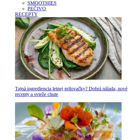
SMOOTHIES
PEČIVO
RECEPTY
Tajná ingrediencia letnej grilovačky? Dobrá nálada, nové
recepty a svieže chute