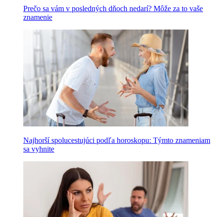
Prečo sa vám v posledných dňoch nedarí? Môže za to vaše
znamenie
Najhorší spolucestujúci podľa horoskopu: Týmto znameniam
sa vyhnite