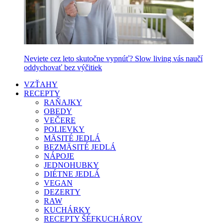
Neviete cez leto skutočne vypnúť? Slow living vás naučí
oddychovať bez výčitiek
VZŤAHY
RECEPTY
RAŇAJKY
OBEDY
VEČERE
POLIEVKY
MÄSITÉ JEDLÁ
BEZMÄSITÉ JEDLÁ
NÁPOJE
JEDNOHUBKY
DIÉTNE JEDLÁ
VEGAN
DEZERTY
RAW
KUCHÁRKY
RECEPTY ŠÉFKUCHÁROV