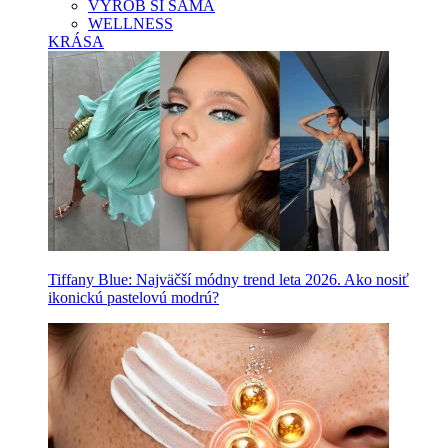
VYROB SI SAMA
WELLNESS
KRÁSA
Tiffany Blue: Najväčší módny trend leta 2026. Ako nosiť
ikonickú pastelovú modrú?