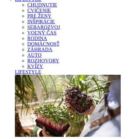
CHUDNUTIE
CVIČENIE
PRE ŽENY
INŠPIRÁCIE
SEBAROZVOJ
VOĽNÝ ČAS
RODINA
DOMÁCNOSŤ
ZÁHRADA
AUTO
ROZHOVORY
KVÍZY
LIFESTYLE