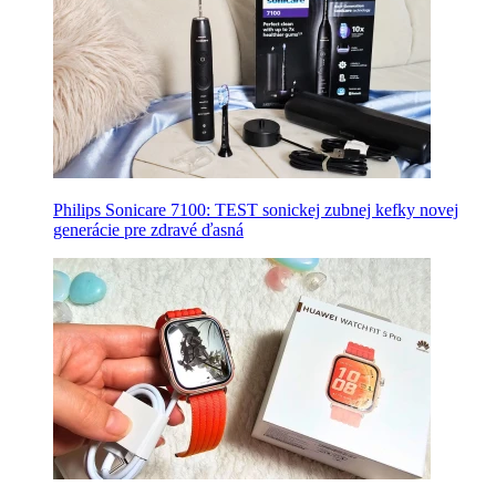
Philips Sonicare 7100: TEST sonickej zubnej kefky novej
generácie pre zdravé ďasná