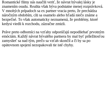
Romantické filmy nás naučili veriť, že návrat bývalej lásky je
znamením osudu. Realita však býva podstatne menej rozprávková.
V mnohých prípadoch sa ex partner vracia preto, že prechádza
náročným obdobím, cíti sa osamelo alebo hľadá niečo známe a
bezpečné. To však automaticky neznamená, že problémy, ktoré
kedysi viedli k rozchodu, zázračne zmizli.
Práve preto odborníci na vzťahy odporúčajú nepodliehať prvotným
emóciám. Každý návrat bývalého partnera by mal byť príležitosťou
zamyslieť sa nad tým, prečo sa vzťah skončil a či by sa po
opätovnom spojení nezopakovali tie isté chyby.