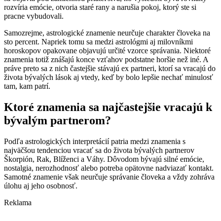
rozvíria emócie, otvoria staré rany a narušia pokoj, ktorý ste si
pracne vybudovali.
Samozrejme, astrologické znamenie neurčuje charakter človeka na
sto percent. Napriek tomu sa medzi astrológmi aj milovníkmi
horoskopov opakovane objavujú určité vzorce správania. Niektoré
znamenia totiž znášajú konce vzťahov podstatne horšie než iné. A
práve preto sa z nich častejšie stávajú ex partneri, ktorí sa vracajú do
života bývalých lások aj vtedy, keď by bolo lepšie nechať minulosť
tam, kam patrí.
Ktoré znamenia sa najčastejšie vracajú k
bývalým partnerom?
Podľa astrologických interpretácií patria medzi znamenia s
najväčšou tendenciou vracať sa do života bývalých partnerov
Škorpión, Rak, Blíženci a Váhy. Dôvodom bývajú silné emócie,
nostalgia, nerozhodnosť alebo potreba opätovne nadviazať kontakt.
Samotné znamenie však neurčuje správanie človeka a vždy zohráva
úlohu aj jeho osobnosť.
Reklama