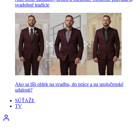
svadobné tradície
Ako sa líši oblek na svadbu, do práce a na spoločenské
udalosti?
SÚŤAŽE
TV