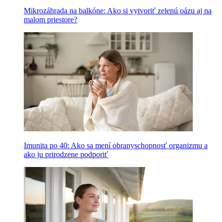
Mikrozáhrada na balkóne: Ako si vytvoriť zelenú oázu aj na
malom priestore?
Imunita po 40: Ako sa mení obranyschopnosť organizmu a
ako ju prirodzene podporiť