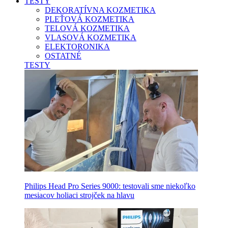
TESTY
DEKORATÍVNA KOZMETIKA
PLEŤOVÁ KOZMETIKA
TELOVÁ KOZMETIKA
VLASOVÁ KOZMETIKA
ELEKTORONIKA
OSTATNÉ
TESTY
Philips Head Pro Series 9000: testovali sme niekoľko
mesiacov holiaci strojček na hlavu