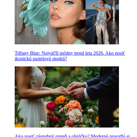
Tiffany Blue: Najväčší módny trend leta 2026. Ako nosiť
ikonickú pastelovú modrú?
Ako nosiť zásnubný prsteň a obrúčku? Moderné pravidlá aj