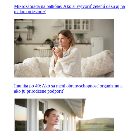
Mikrozáhrada na balkóne: Ako si vytvoriť zelenú oázu aj na
malom priestore?
Imunita po 40: Ako sa mení obranyschopnosť organizmu a
ako ju prirodzene podporiť