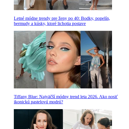
Letné módne trendy pre ženy po 40: Bodky, popelín,
bermudy a kúsky, ktoré lichotia postave
Tiffany Blue: Najväčší módny trend leta 2026. Ako nosiť
ikonickú pastelovú modrú?