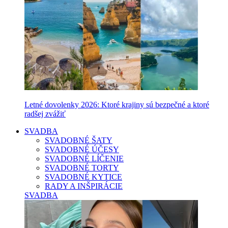
Letné dovolenky 2026: Ktoré krajiny sú bezpečné a ktoré
radšej zvážiť
SVADBA
SVADOBNÉ ŠATY
SVADOBNÉ ÚČESY
SVADOBNÉ LÍČENIE
SVADOBNÉ TORTY
SVADOBNÉ KYTICE
RADY A INŠPIRÁCIE
SVADBA