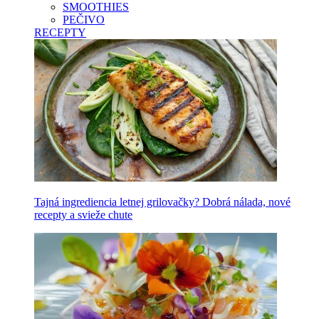
SMOOTHIES
PEČIVO
RECEPTY
Tajná ingrediencia letnej grilovačky? Dobrá nálada, nové
recepty a svieže chute