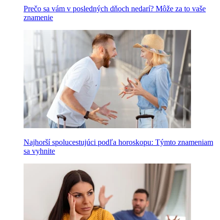
Prečo sa vám v posledných dňoch nedarí? Môže za to vaše
znamenie
Najhorší spolucestujúci podľa horoskopu: Týmto znameniam
sa vyhnite