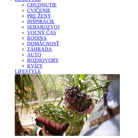
CHUDNUTIE
CVIČENIE
PRE ŽENY
INŠPIRÁCIE
SEBAROZVOJ
VOĽNÝ ČAS
RODINA
DOMÁCNOSŤ
ZÁHRADA
AUTO
ROZHOVORY
KVÍZY
LIFESTYLE