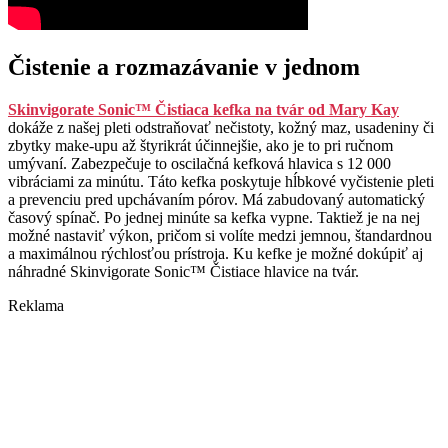
Čistenie a rozmazávanie v jednom
Skinvigorate Sonic™ Čistiaca kefka na tvár od Mary Kay
dokáže z našej pleti odstraňovať nečistoty, kožný maz, usadeniny či
zbytky make-upu až štyrikrát účinnejšie, ako je to pri ručnom
umývaní. Zabezpečuje to oscilačná kefková hlavica s 12 000
vibráciami za minútu. Táto kefka poskytuje hĺbkové vyčistenie pleti
a prevenciu pred upchávaním pórov. Má zabudovaný automatický
časový spínač. Po jednej minúte sa kefka vypne. Taktiež je na nej
možné nastaviť výkon, pričom si volíte medzi jemnou, štandardnou
a maximálnou rýchlosťou prístroja. Ku kefke je možné dokúpiť aj
náhradné Skinvigorate Sonic™ Čistiace hlavice na tvár.
Reklama