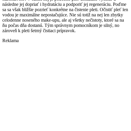
následne jej dopriať i hydratáciu a podporiť jej regeneráciu. Poďme
sa sa však bližšie pozrieť konkrétne na čistenie pleti. Očistiť pleť len
vodou je maximálne nepostačujúce. Nie sú totiž na nej len zbytky
celodenne noseného make-upu, ale aj všetky nečistoty, ktoré sa na
ňu počas dňa dostanú. Tým správnym pomocníkom je silný, no
zároveň k pleti šetrný čistiaci prípravok.
Reklama