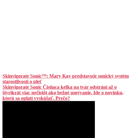
Skinvigorate Sonic™: Mary Kay predstavuje sonický systém
starostlivosti o pleť
Skinvigorate Sonic Čistiaca kefka na tvár odstráni až o
štyrikrát viac nečistôt ako bežné umývanie. Ide o novinku,
ktorú sa oplatí vyskúšať. Prečo?