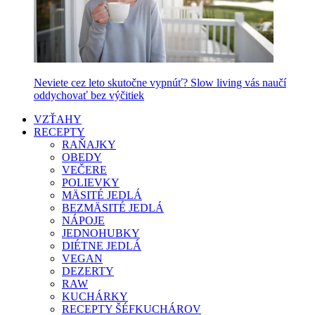
Neviete cez leto skutočne vypnúť? Slow living vás naučí
oddychovať bez výčitiek
VZŤAHY
RECEPTY
RAŇAJKY
OBEDY
VEČERE
POLIEVKY
MÄSITÉ JEDLÁ
BEZMÄSITÉ JEDLÁ
NÁPOJE
JEDNOHUBKY
DIÉTNE JEDLÁ
VEGAN
DEZERTY
RAW
KUCHÁRKY
RECEPTY ŠÉFKUCHÁROV