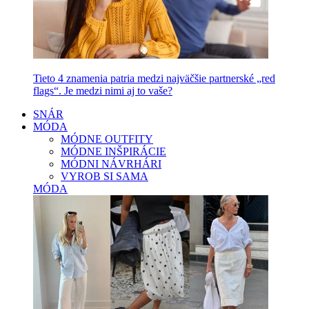
Tieto 4 znamenia patria medzi najväčšie partnerské „red
flags“. Je medzi nimi aj to vaše?
SNÁR
MÓDA
MÓDNE OUTFITY
MÓDNE INŠPIRÁCIE
MÓDNI NÁVRHÁRI
VYROB SI SAMA
MÓDA