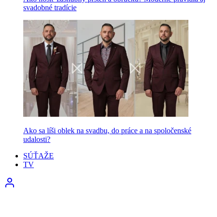
svadobné tradície
Ako sa líši oblek na svadbu, do práce a na spoločenské
udalosti?
SÚŤAŽE
TV