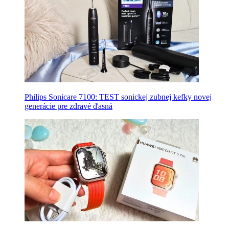
Philips Sonicare 7100: TEST sonickej zubnej kefky novej
generácie pre zdravé ďasná