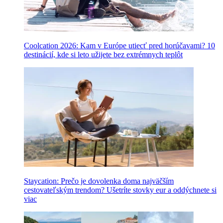
Coolcation 2026: Kam v Európe utiecť pred horúčavami? 10
destinácií, kde si leto užijete bez extrémnych teplôt
Staycation: Prečo je dovolenka doma najväčším
cestovateľským trendom? Ušetríte stovky eur a oddýchnete si
viac