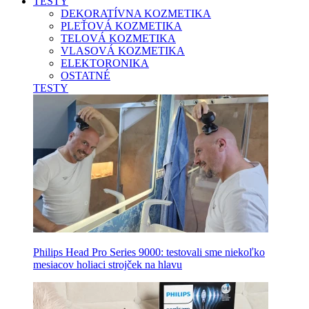
TESTY
DEKORATÍVNA KOZMETIKA
PLEŤOVÁ KOZMETIKA
TELOVÁ KOZMETIKA
VLASOVÁ KOZMETIKA
ELEKTORONIKA
OSTATNÉ
TESTY
Philips Head Pro Series 9000: testovali sme niekoľko
mesiacov holiaci strojček na hlavu