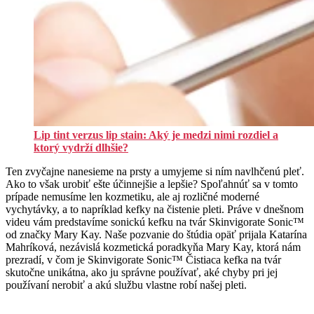
Lip tint verzus lip stain: Aký je medzi nimi rozdiel a
ktorý vydrží dlhšie?
Ten zvyčajne nanesieme na prsty a umyjeme si ním navlhčenú pleť.
Ako to však urobiť ešte účinnejšie a lepšie? Spoľahnúť sa v tomto
prípade nemusíme len kozmetiku, ale aj rozličné moderné
vychytávky, a to napríklad kefky na čistenie pleti. Práve v dnešnom
videu vám predstavíme sonickú kefku na tvár Skinvigorate Sonic™
od značky Mary Kay. Naše pozvanie do štúdia opäť prijala Katarína
Mahríková, nezávislá kozmetická poradkyňa Mary Kay, ktorá nám
prezradí, v čom je Skinvigorate Sonic™ Čistiaca kefka na tvár
skutočne unikátna, ako ju správne používať, aké chyby pri jej
používaní nerobiť a akú službu vlastne robí našej pleti.