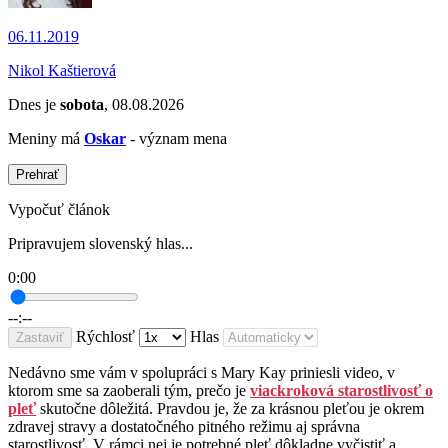
06.11.2019
Nikol Kaštierová
Dnes je
sobota
, 08.08.2026
Meniny má
Oskar
- význam mena
Prehrať
Vypočuť článok
Pripravujem slovenský hlas...
0:00
--:--
Rýchlosť
Hlas
Zastaviť
Nedávno sme vám v spolupráci s Mary Kay priniesli video, v
ktorom sme sa zaoberali tým, prečo je
viackroková starostlivosť o
pleť
skutočne dôležitá. Pravdou je, že za krásnou pleťou je okrem
zdravej stravy a dostatočného pitného režimu aj správna
starostlivosť. V rámci nej je potrebné pleť dôkladne vyčistiť a