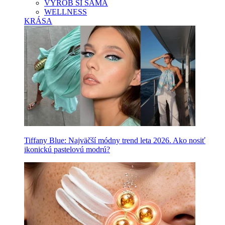
VYROB SI SAMA
WELLNESS
KRÁSA
Tiffany Blue: Najväčší módny trend leta 2026. Ako nosiť
ikonickú pastelovú modrú?