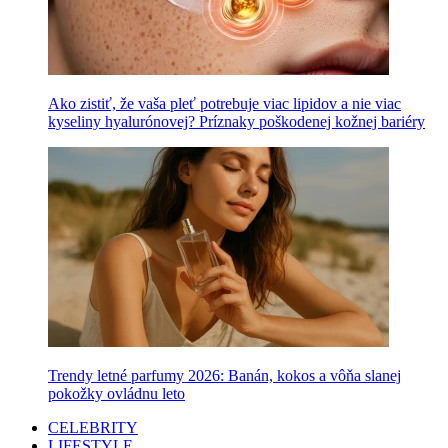
Ako zistiť, že vaša pleť potrebuje viac lipidov a nie viac
kyseliny hyalurónovej? Príznaky poškodenej kožnej bariéry
Trendy letné parfumy 2026: Banán, kokos a vôňa slanej
pokožky ovládnu leto
CELEBRITY
LIFESTYLE