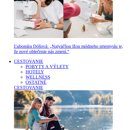
Ľubomíra Dóšová: „Najväčšou lžou módneho priemyslu je,
že nové oblečenie nás zmení.“
CESTOVANIE
POBYTY A VÝLETY
HOTELY
WELLNESS
OSTATNÉ
CESTOVANIE