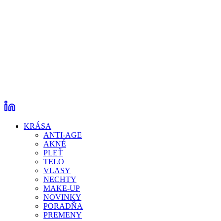
KRÁSA
ANTI-AGE
AKNÉ
PLEŤ
TELO
VLASY
NECHTY
MAKE-UP
NOVINKY
PORADŇA
PREMENY