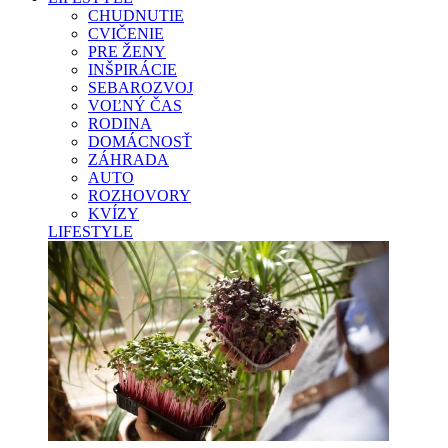
CHUDNUTIE
CVIČENIE
PRE ŽENY
INŠPIRÁCIE
SEBAROZVOJ
VOĽNÝ ČAS
RODINA
DOMÁCNOSŤ
ZÁHRADA
AUTO
ROZHOVORY
KVÍZY
LIFESTYLE