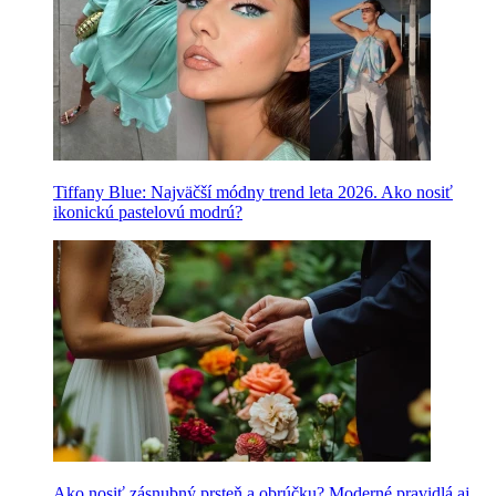
Tiffany Blue: Najväčší módny trend leta 2026. Ako nosiť
ikonickú pastelovú modrú?
Ako nosiť zásnubný prsteň a obrúčku? Moderné pravidlá aj