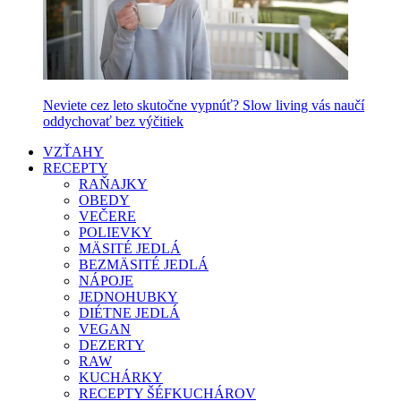
Neviete cez leto skutočne vypnúť? Slow living vás naučí
oddychovať bez výčitiek
VZŤAHY
RECEPTY
RAŇAJKY
OBEDY
VEČERE
POLIEVKY
MÄSITÉ JEDLÁ
BEZMÄSITÉ JEDLÁ
NÁPOJE
JEDNOHUBKY
DIÉTNE JEDLÁ
VEGAN
DEZERTY
RAW
KUCHÁRKY
RECEPTY ŠÉFKUCHÁROV