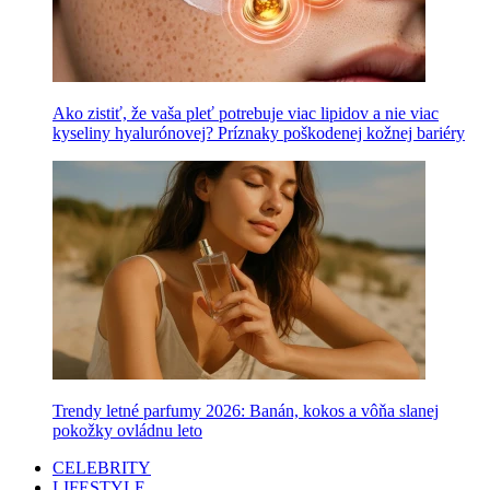
Ako zistiť, že vaša pleť potrebuje viac lipidov a nie viac
kyseliny hyalurónovej? Príznaky poškodenej kožnej bariéry
Trendy letné parfumy 2026: Banán, kokos a vôňa slanej
pokožky ovládnu leto
CELEBRITY
LIFESTYLE