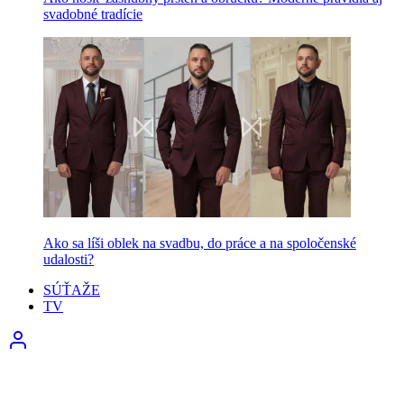
svadobné tradície
Ako sa líši oblek na svadbu, do práce a na spoločenské
udalosti?
SÚŤAŽE
TV