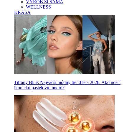
VYROB SI SAMA
WELLNESS
KRÁSA
Tiffany Blue: Najväčší módny trend leta 2026. Ako nosiť
ikonickú pastelovú modrú?