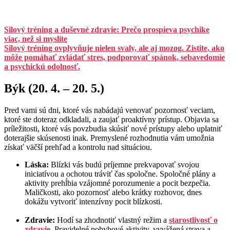
Silový tréning a duševné zdravie: Prečo prospieva psychike
viac, než si myslíte
Silový tréning ovplyvňuje nielen svaly, ale aj mozog. Zistite, ako
môže pomáhať zvládať stres, podporovať spánok, sebavedomie
a psychickú odolnosť.
Býk (20. 4. – 20. 5.)
Pred vami sú dni, ktoré vás nabádajú venovať pozornosť veciam,
ktoré ste doteraz odkladali, a zaujať proaktívny prístup. Objavia sa
príležitosti, ktoré vás povzbudia skúsiť nové prístupy alebo uplatniť
doterajšie skúsenosti inak. Premyslené rozhodnutia vám umožnia
získať väčší prehľad a kontrolu nad situáciou.
Láska:
Blízki vás budú príjemne prekvapovať svojou
iniciatívou a ochotou tráviť čas spoločne. Spoločné plány a
aktivity prehĺbia vzájomné porozumenie a pocit bezpečia.
Maličkosti, ako pozornosť alebo krátky rozhovor, dnes
dokážu vytvoriť intenzívny pocit blízkosti.
Zdravie:
Hodí sa zhodnotiť vlastný režim a
starostlivosť o
zdravie
. Pravidelné pohybové aktivity, vyvážená strava a