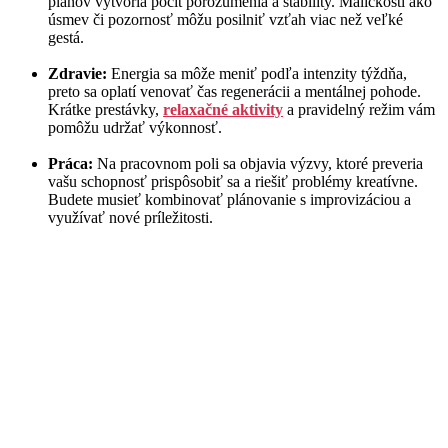
plánov vytvoria pocit porozumenia a stability. Maličkosti ako
úsmev či pozornosť môžu posilniť vzťah viac než veľké
gestá.
Zdravie:
Energia sa môže meniť podľa intenzity týždňa,
preto sa oplatí venovať čas regenerácii a mentálnej pohode.
Krátke prestávky,
relaxačné aktivity
a pravidelný režim vám
pomôžu udržať výkonnosť.
Práca:
Na pracovnom poli sa objavia výzvy, ktoré preveria
vašu schopnosť prispôsobiť sa a riešiť problémy kreatívne.
Budete musieť kombinovať plánovanie s improvizáciou a
využívať nové príležitosti.