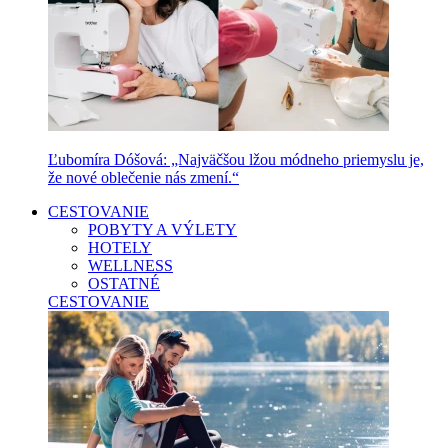
Ľubomíra Dóšová: „Najväčšou lžou módneho priemyslu je,
že nové oblečenie nás zmení.“
CESTOVANIE
POBYTY A VÝLETY
HOTELY
WELLNESS
OSTATNÉ
CESTOVANIE