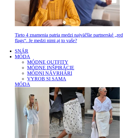
Tieto 4 znamenia patria medzi najväčšie partnerské „red
flags“. Je medzi nimi aj to vaše?
SNÁR
MÓDA
MÓDNE OUTFITY
MÓDNE INŠPIRÁCIE
MÓDNI NÁVRHÁRI
VYROB SI SAMA
MÓDA