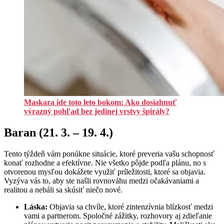
Maskara ide toto leto bokom: Ako dosiahnuť
výrazný pohľad bez jedinej vrstvy špirály?
Baran (21. 3. – 19. 4.)
Tento týždeň vám ponúkne situácie, ktoré preveria vašu schopnosť
konať rozhodne a efektívne. Nie všetko pôjde podľa plánu, no s
otvorenou mysľou dokážete využiť príležitosti, ktoré sa objavia.
Vyzýva vás to, aby ste našli rovnováhu medzi očakávaniami a
realitou a nebáli sa skúsiť niečo nové.
Láska:
Objavia sa chvíle, ktoré zintenzívnia blízkosť medzi
vami a partnerom. Spoločné zážitky, rozhovory aj zdieľanie