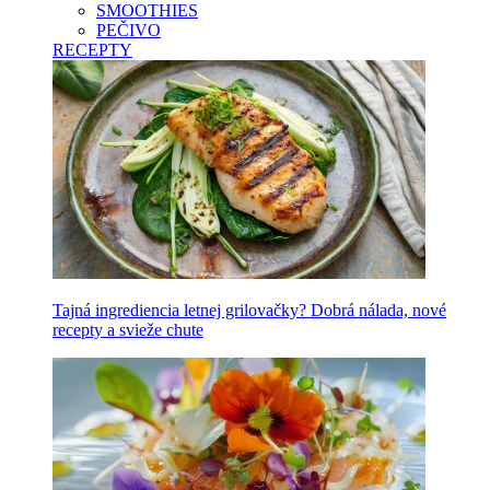
SMOOTHIES
PEČIVO
RECEPTY
Tajná ingrediencia letnej grilovačky? Dobrá nálada, nové
recepty a svieže chute