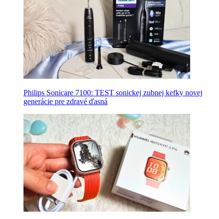
Philips Sonicare 7100: TEST sonickej zubnej kefky novej
generácie pre zdravé ďasná