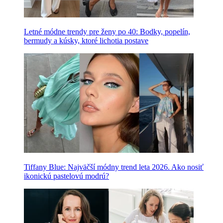
Letné módne trendy pre ženy po 40: Bodky, popelín,
bermudy a kúsky, ktoré lichotia postave
Tiffany Blue: Najväčší módny trend leta 2026. Ako nosiť
ikonickú pastelovú modrú?