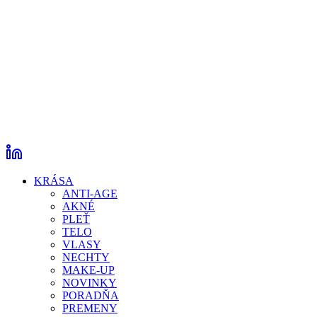
KRÁSA
ANTI-AGE
AKNÉ
PLEŤ
TELO
VLASY
NECHTY
MAKE-UP
NOVINKY
PORADŇA
PREMENY