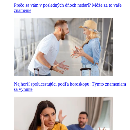
Prečo sa vám v posledných dňoch nedarí? Môže za to vaše
znamenie
Najhorší spolucestujúci podľa horoskopu: Týmto znameniam
sa vyhnite