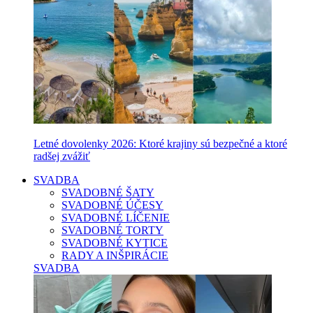
Letné dovolenky 2026: Ktoré krajiny sú bezpečné a ktoré
radšej zvážiť
SVADBA
SVADOBNÉ ŠATY
SVADOBNÉ ÚČESY
SVADOBNÉ LÍČENIE
SVADOBNÉ TORTY
SVADOBNÉ KYTICE
RADY A INŠPIRÁCIE
SVADBA