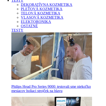
TESTY
DEKORATÍVNA KOZMETIKA
PLEŤOVÁ KOZMETIKA
TELOVÁ KOZMETIKA
VLASOVÁ KOZMETIKA
ELEKTORONIKA
OSTATNÉ
TESTY
Philips Head Pro Series 9000: testovali sme niekoľko
mesiacov holiaci strojček na hlavu