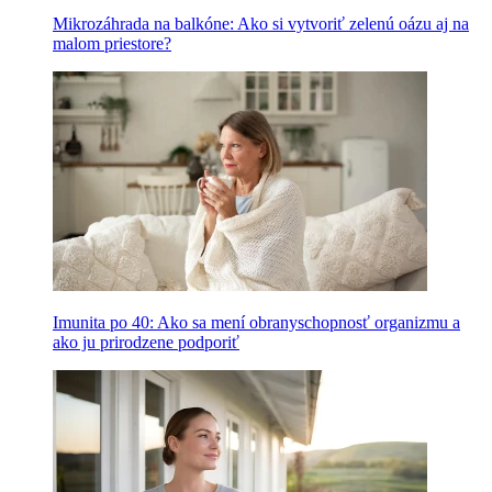
Mikrozáhrada na balkóne: Ako si vytvoriť zelenú oázu aj na
malom priestore?
Imunita po 40: Ako sa mení obranyschopnosť organizmu a
ako ju prirodzene podporiť