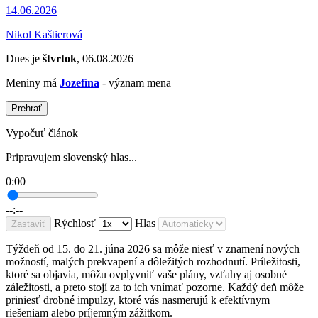
14.06.2026
Nikol Kaštierová
Dnes je
štvrtok
, 06.08.2026
Meniny má
Jozefína
- význam mena
Prehrať
Vypočuť článok
Pripravujem slovenský hlas...
0:00
--:--
Rýchlosť
Hlas
Zastaviť
Týždeň od 15. do 21. júna 2026 sa môže niesť v znamení nových
možností, malých prekvapení a dôležitých rozhodnutí. Príležitosti,
ktoré sa objavia, môžu ovplyvniť vaše plány, vzťahy aj osobné
záležitosti, a preto stojí za to ich vnímať pozorne. Každý deň môže
priniesť drobné impulzy, ktoré vás nasmerujú k efektívnym
riešeniam alebo príjemným zážitkom.