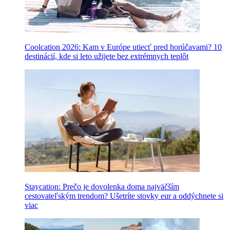
Coolcation 2026: Kam v Európe utiecť pred horúčavami? 10
destinácií, kde si leto užijete bez extrémnych teplôt
Staycation: Prečo je dovolenka doma najväčším
cestovateľským trendom? Ušetríte stovky eur a oddýchnete si
viac