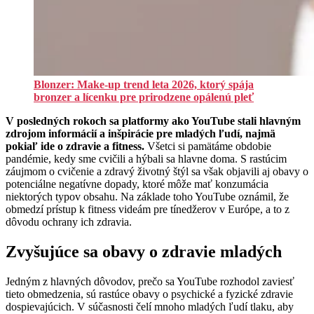
Blonzer: Make-up trend leta 2026, ktorý spája
bronzer a lícenku pre prirodzene opálenú pleť
V posledných rokoch sa platformy ako YouTube stali hlavným
zdrojom informácií a inšpirácie pre mladých ľudí, najmä
pokiaľ ide o zdravie a fitness.
Všetci si pamätáme obdobie
pandémie, kedy sme cvičili a hýbali sa hlavne doma. S rastúcim
záujmom o cvičenie a zdravý životný štýl sa však objavili aj obavy o
potenciálne negatívne dopady, ktoré môže mať konzumácia
niektorých typov obsahu. Na základe toho YouTube oznámil, že
obmedzí prístup k fitness videám pre tínedžerov v Európe, a to z
dôvodu ochrany ich zdravia.
Zvyšujúce sa obavy o zdravie mladých
Jedným z hlavných dôvodov, prečo sa YouTube rozhodol zaviesť
tieto obmedzenia, sú rastúce obavy o psychické a fyzické zdravie
dospievajúcich. V súčasnosti čelí mnoho mladých ľudí tlaku, aby