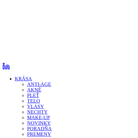
KRÁSA
ANTI-AGE
AKNÉ
PLEŤ
TELO
VLASY
NECHTY
MAKE-UP
NOVINKY
PORADŇA
PREMENY