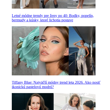
Letné módne trendy pre ženy po 40: Bodky, popelín,
bermudy a kúsky, ktoré lichotia postave
Tiffany Blue: Najväčší módny trend leta 2026. Ako nosiť
ikonickú pastelovú modrú?