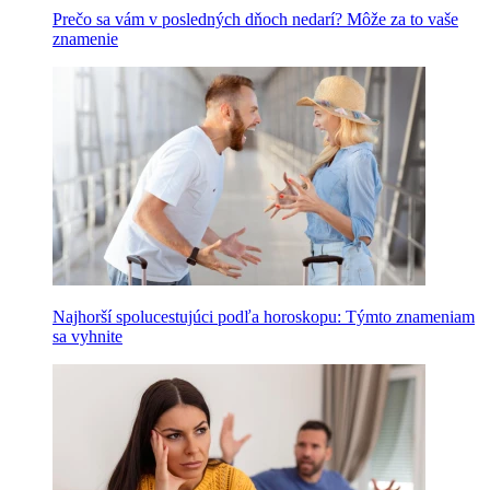
Prečo sa vám v posledných dňoch nedarí? Môže za to vaše
znamenie
Najhorší spolucestujúci podľa horoskopu: Týmto znameniam
sa vyhnite