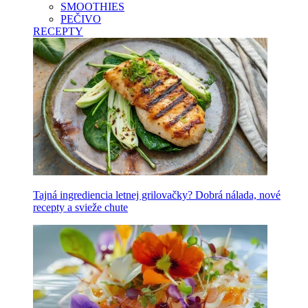
SMOOTHIES
PEČIVO
RECEPTY
Tajná ingrediencia letnej grilovačky? Dobrá nálada, nové
recepty a svieže chute