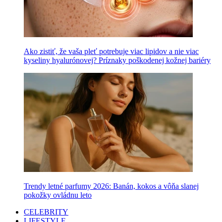
Ako zistiť, že vaša pleť potrebuje viac lipidov a nie viac
kyseliny hyalurónovej? Príznaky poškodenej kožnej bariéry
Trendy letné parfumy 2026: Banán, kokos a vôňa slanej
pokožky ovládnu leto
CELEBRITY
LIFESTYLE