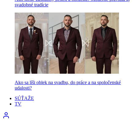
svadobné tradície
Ako sa líši oblek na svadbu, do práce a na spoločenské
udalosti?
SÚŤAŽE
TV