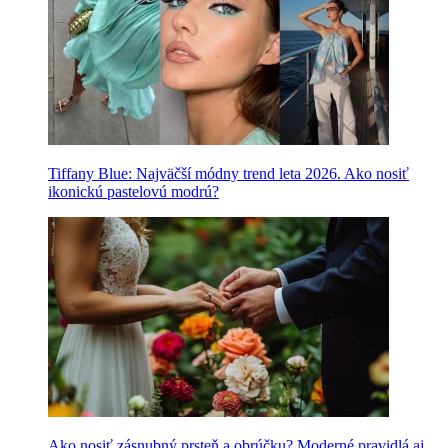
Tiffany Blue: Najväčší módny trend leta 2026. Ako nosiť
ikonickú pastelovú modrú?
Ako nosiť zásnubný prsteň a obrúčku? Moderné pravidlá aj