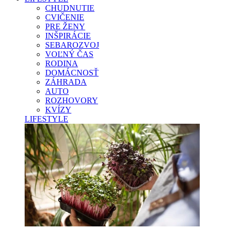
CHUDNUTIE
CVIČENIE
PRE ŽENY
INŠPIRÁCIE
SEBAROZVOJ
VOĽNÝ ČAS
RODINA
DOMÁCNOSŤ
ZÁHRADA
AUTO
ROZHOVORY
KVÍZY
LIFESTYLE