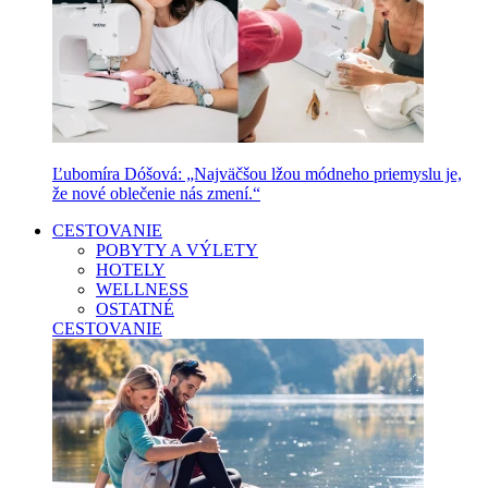
Ľubomíra Dóšová: „Najväčšou lžou módneho priemyslu je,
že nové oblečenie nás zmení.“
CESTOVANIE
POBYTY A VÝLETY
HOTELY
WELLNESS
OSTATNÉ
CESTOVANIE