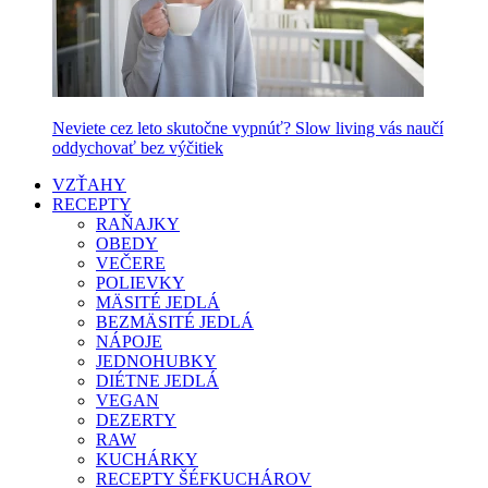
Neviete cez leto skutočne vypnúť? Slow living vás naučí
oddychovať bez výčitiek
VZŤAHY
RECEPTY
RAŇAJKY
OBEDY
VEČERE
POLIEVKY
MÄSITÉ JEDLÁ
BEZMÄSITÉ JEDLÁ
NÁPOJE
JEDNOHUBKY
DIÉTNE JEDLÁ
VEGAN
DEZERTY
RAW
KUCHÁRKY
RECEPTY ŠÉFKUCHÁROV