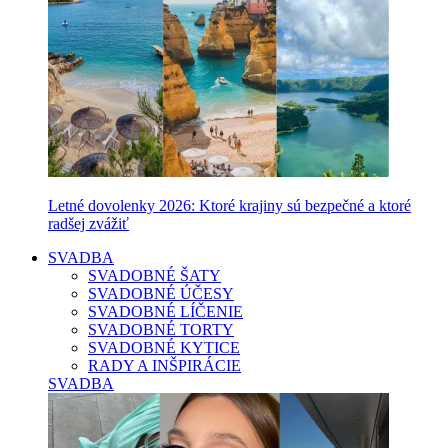
Letné dovolenky 2026: Ktoré krajiny sú bezpečné a ktoré
radšej zvážiť
SVADBA
SVADOBNÉ ŠATY
SVADOBNÉ ÚČESY
SVADOBNÉ LÍČENIE
SVADOBNÉ TORTY
SVADOBNÉ KYTICE
RADY A INŠPIRÁCIE
SVADBA