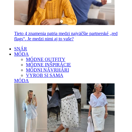
Tieto 4 znamenia patria medzi najväčšie partnerské „red
flags“. Je medzi nimi aj to vaše?
SNÁR
MÓDA
MÓDNE OUTFITY
MÓDNE INŠPIRÁCIE
MÓDNI NÁVRHÁRI
VYROB SI SAMA
MÓDA