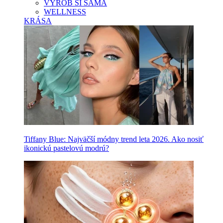
VYROB SI SAMA
WELLNESS
KRÁSA
Tiffany Blue: Najväčší módny trend leta 2026. Ako nosiť
ikonickú pastelovú modrú?