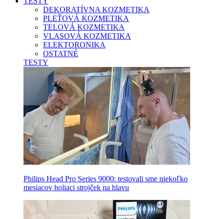
TESTY
DEKORATÍVNA KOZMETIKA
PLEŤOVÁ KOZMETIKA
TELOVÁ KOZMETIKA
VLASOVÁ KOZMETIKA
ELEKTORONIKA
OSTATNÉ
TESTY
Philips Head Pro Series 9000: testovali sme niekoľko
mesiacov holiaci strojček na hlavu