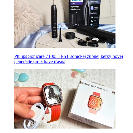
Philips Sonicare 7100: TEST sonickej zubnej kefky novej
generácie pre zdravé ďasná