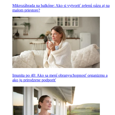
Mikrozáhrada na balkóne: Ako si vytvoriť zelenú oázu aj na
malom priestore?
Imunita po 40: Ako sa mení obranyschopnosť organizmu a
ako ju prirodzene podporiť