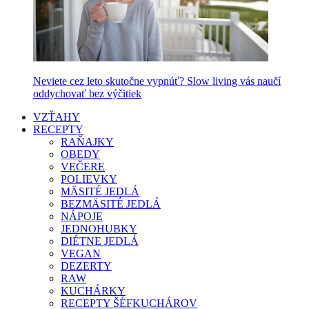
Neviete cez leto skutočne vypnúť? Slow living vás naučí
oddychovať bez výčitiek
VZŤAHY
RECEPTY
RAŇAJKY
OBEDY
VEČERE
POLIEVKY
MÄSITÉ JEDLÁ
BEZMÄSITÉ JEDLÁ
NÁPOJE
JEDNOHUBKY
DIÉTNE JEDLÁ
VEGAN
DEZERTY
RAW
KUCHÁRKY
RECEPTY ŠÉFKUCHÁROV