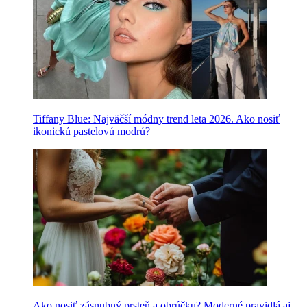
Tiffany Blue: Najväčší módny trend leta 2026. Ako nosiť
ikonickú pastelovú modrú?
Ako nosiť zásnubný prsteň a obrúčku? Moderné pravidlá aj