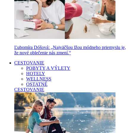
Ľubomíra Dóšová: „Najväčšou lžou módneho priemyslu je,
že nové oblečenie nás zmení.“
CESTOVANIE
POBYTY A VÝLETY
HOTELY
WELLNESS
OSTATNÉ
CESTOVANIE