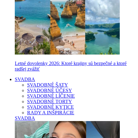
Letné dovolenky 2026: Ktoré krajiny sú bezpečné a ktoré
radšej zvážiť
SVADBA
SVADOBNÉ ŠATY
SVADOBNÉ ÚČESY
SVADOBNÉ LÍČENIE
SVADOBNÉ TORTY
SVADOBNÉ KYTICE
RADY A INŠPIRÁCIE
SVADBA