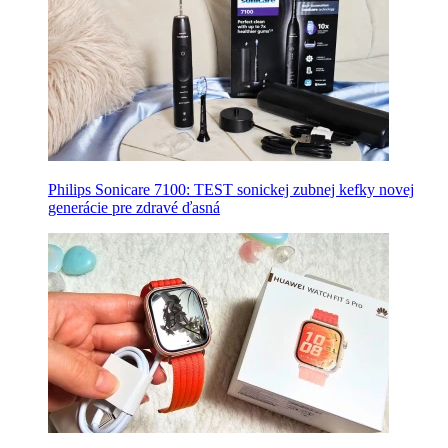
Philips Sonicare 7100: TEST sonickej zubnej kefky novej
generácie pre zdravé ďasná