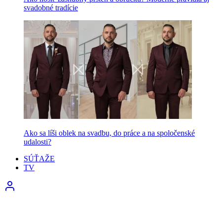
svadobné tradície
Ako sa líši oblek na svadbu, do práce a na spoločenské
udalosti?
SÚŤAŽE
TV