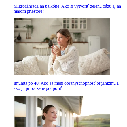
Mikrozáhrada na balkóne: Ako si vytvoriť zelenú oázu aj na
malom priestore?
Imunita po 40: Ako sa mení obranyschopnosť organizmu a
ako ju prirodzene podporiť