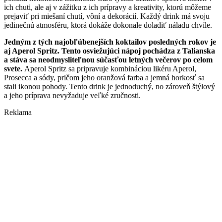
ich chuti, ale aj v zážitku z ich prípravy a kreativity, ktorú môžeme
prejaviť pri miešaní chutí, vôní a dekorácií. Každý drink má svoju
jedinečnú atmosféru, ktorá dokáže dokonale doladiť náladu chvíle.
Jedným z tých najobľúbenejších koktailov posledných rokov je
aj Aperol Spritz. Tento osviežujúci nápoj pochádza z Talianska
a stáva sa neodmysliteľnou súčasťou letných večerov po celom
svete.
Aperol Spritz sa pripravuje kombináciou likéru Aperol,
Prosecca a sódy, pričom jeho oranžová farba a jemná horkosť sa
stali ikonou pohody. Tento drink je jednoduchý, no zároveň štýlový
a jeho príprava nevyžaduje veľké zručnosti.
Reklama