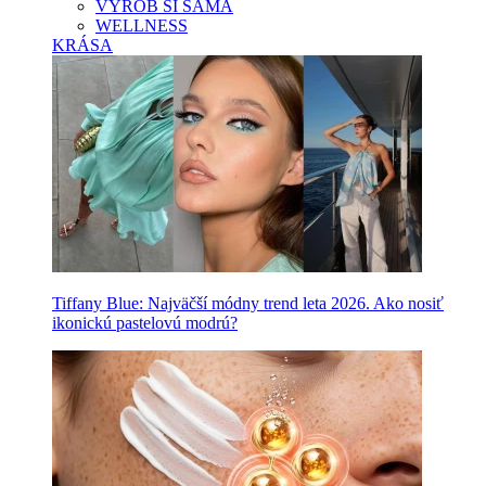
VYROB SI SAMA
WELLNESS
KRÁSA
Tiffany Blue: Najväčší módny trend leta 2026. Ako nosiť
ikonickú pastelovú modrú?