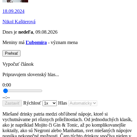
18.09.2024
Nikol Kaštierová
Dnes je
nedeľa
, 09.08.2026
Meniny má
Ľubomíra
- význam mena
Prehrať
Vypočuť článok
Pripravujem slovenský hlas...
0:00
--:--
Rýchlosť
Hlas
Zastaviť
Miešané drinky patria medzi obľúbené nápoje, ktoré si
vychutnávame pri rôznych príležitostiach. Od jednoduchých klasík,
ako je napríklad Mojito či Gin & Tonic, až po komplikovanejšie
koktaily, ako sú Negroni alebo Manhattan, svet miešaných nápojov
ponúka nekonečné možnosti. Čaro týchto drinkov spočíva nielen v