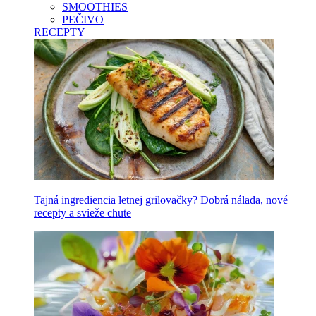
SMOOTHIES
PEČIVO
RECEPTY
Tajná ingrediencia letnej grilovačky? Dobrá nálada, nové
recepty a svieže chute