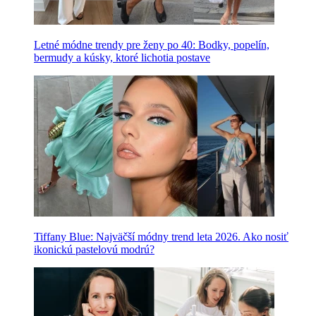
Letné módne trendy pre ženy po 40: Bodky, popelín,
bermudy a kúsky, ktoré lichotia postave
Tiffany Blue: Najväčší módny trend leta 2026. Ako nosiť
ikonickú pastelovú modrú?