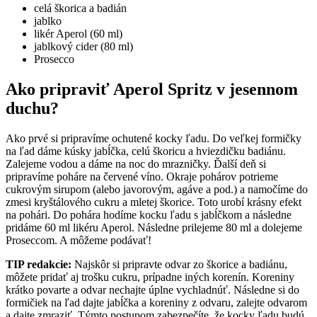
celá škorica a badián
jablko
likér Aperol (60 ml)
jablkový cider (80 ml)
Prosecco
Ako pripraviť Aperol Spritz v jesennom
duchu?
Ako prvé si pripravíme ochutené kocky ľadu. Do veľkej formičky
na ľad dáme kúsky jabĺčka, celú škoricu a hviezdičku badiánu.
Zalejeme vodou a dáme na noc do mrazničky. Ďalší deň si
pripravíme poháre na červené víno. Okraje pohárov potrieme
cukrovým sirupom (alebo javorovým, agáve a pod.) a namočíme do
zmesi kryštálového cukru a mletej škorice. Toto urobí krásny efekt
na pohári. Do pohára hodíme kocku ľadu s jabĺčkom a následne
pridáme 60 ml likéru Aperol. Následne prilejeme 80 ml a dolejeme
Proseccom. A môžeme podávať!
TIP redakcie:
Najskôr si pripravte odvar zo škorice a badiánu,
môžete pridať aj trošku cukru, prípadne iných korenín. Koreniny
krátko povarte a odvar nechajte úplne vychladnúť. Následne si do
formičiek na ľad dajte jabĺčka a koreniny z odvaru, zalejte odvarom
a dajte zmraziť. Týmto postupom zabezpečíte, že kocky ľadu budú