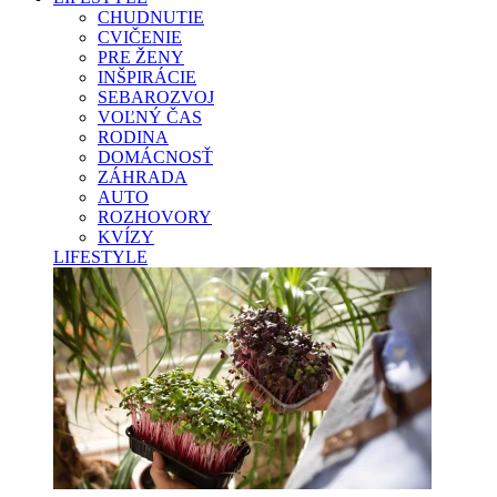
CHUDNUTIE
CVIČENIE
PRE ŽENY
INŠPIRÁCIE
SEBAROZVOJ
VOĽNÝ ČAS
RODINA
DOMÁCNOSŤ
ZÁHRADA
AUTO
ROZHOVORY
KVÍZY
LIFESTYLE