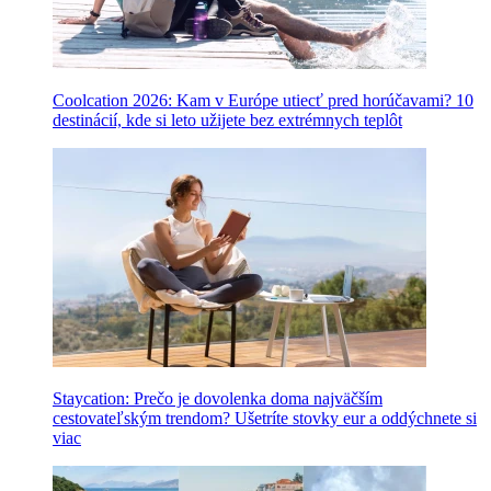
Coolcation 2026: Kam v Európe utiecť pred horúčavami? 10
destinácií, kde si leto užijete bez extrémnych teplôt
Staycation: Prečo je dovolenka doma najväčším
cestovateľským trendom? Ušetríte stovky eur a oddýchnete si
viac