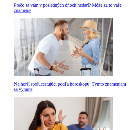
Prečo sa vám v posledných dňoch nedarí? Môže za to vaše
znamenie
Najhorší spolucestujúci podľa horoskopu: Týmto znameniam
sa vyhnite