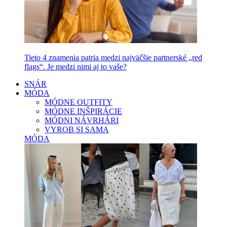
Tieto 4 znamenia patria medzi najväčšie partnerské „red
flags“. Je medzi nimi aj to vaše?
SNÁR
MÓDA
MÓDNE OUTFITY
MÓDNE INŠPIRÁCIE
MÓDNI NÁVRHÁRI
VYROB SI SAMA
MÓDA