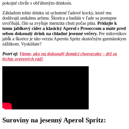
pokojné chvíle s obľúbeným drinkom.
Základom tohto drinku sú ochutené ľadové kocky, ktoré mu
dodávajú unikátnu arómu. Škorica a badián v ľade sa postupne
uvoľňujú, čím sa zvyšuje intenzita chuti počas pitia.
Pridajte k
tomu jablkový cider a klasický Aperol s Proseccom a máte pred
sebou dokonalý drink na chladné jesenné večery.
Pre milovníkov
jabĺk a škorice je táto verzia Aperolu Spritz skutočným gurmánskym
zážitkom. Vyskúšate?
Pozri aj:
Vieme, ako na dokonalý domáci cheesecake – drž sa
týchto overených rád!
Suroviny na jesenný Aperol Spritz: