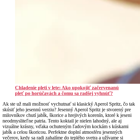
Chladenie pleti v lete: Ako upokojiť začervenanú
pleť po horúčavách a čomu sa radšej vyhnúť?
Ak ste už mali možnosť vychutnať si klasický Aperol Spritz, čo tak
skúsiť jeho jesennú verziu? Jesenný Aperol Spritz je stvorený pre
milovníkov chutí jabĺk, škorice a hrejivých korenín, ktoré k jeseni
neodmysliteľne patria. Tento koktail je nielen lahodný, ale aj
vizuálne krásny, vďaka ochuteným ľadovým kockám s kúskami
jabĺk a celou škoricou. Perfektne doplní atmosféru jesenných
večerov, kedy sa radi zahalíme do teplého svetra a užívame si