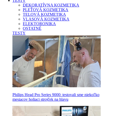
TESTY
DEKORATÍVNA KOZMETIKA
PLEŤOVÁ KOZMETIKA
TELOVÁ KOZMETIKA
VLASOVÁ KOZMETIKA
ELEKTORONIKA
OSTATNÉ
TESTY
Philips Head Pro Series 9000: testovali sme niekoľko
mesiacov holiaci strojček na hlavu