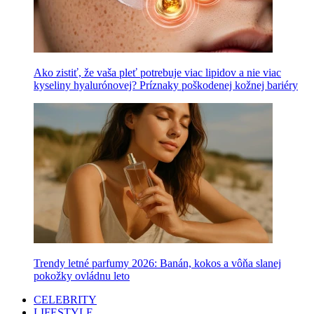
Ako zistiť, že vaša pleť potrebuje viac lipidov a nie viac
kyseliny hyalurónovej? Príznaky poškodenej kožnej bariéry
Trendy letné parfumy 2026: Banán, kokos a vôňa slanej
pokožky ovládnu leto
CELEBRITY
LIFESTYLE