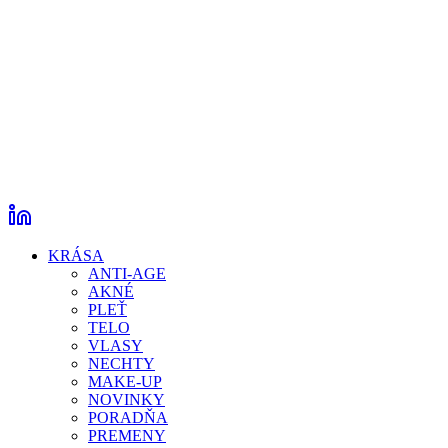
KRÁSA
ANTI-AGE
AKNÉ
PLEŤ
TELO
VLASY
NECHTY
MAKE-UP
NOVINKY
PORADŇA
PREMENY