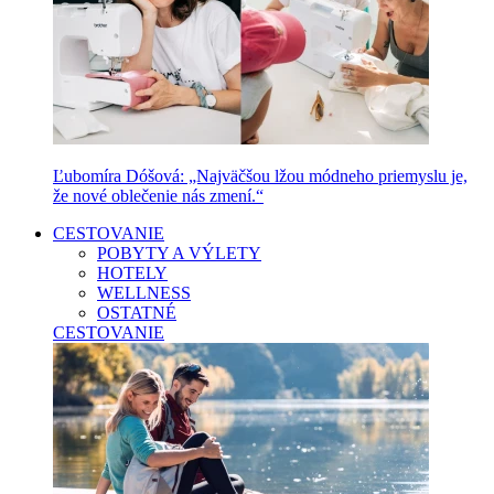
Ľubomíra Dóšová: „Najväčšou lžou módneho priemyslu je,
že nové oblečenie nás zmení.“
CESTOVANIE
POBYTY A VÝLETY
HOTELY
WELLNESS
OSTATNÉ
CESTOVANIE