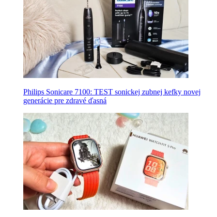
Philips Sonicare 7100: TEST sonickej zubnej kefky novej
generácie pre zdravé ďasná