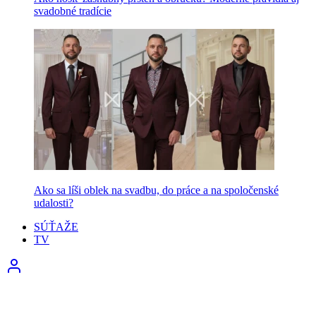
svadobné tradície
Ako sa líši oblek na svadbu, do práce a na spoločenské
udalosti?
SÚŤAŽE
TV