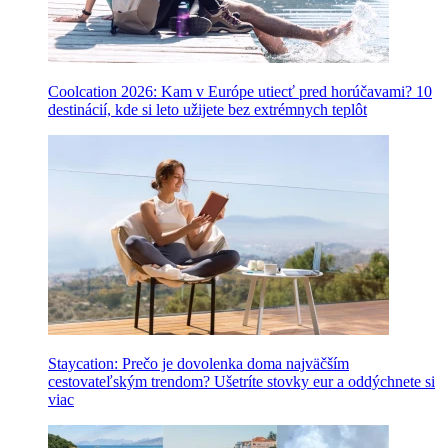
Coolcation 2026: Kam v Európe utiecť pred horúčavami? 10
destinácií, kde si leto užijete bez extrémnych teplôt
Staycation: Prečo je dovolenka doma najväčším
cestovateľským trendom? Ušetríte stovky eur a oddýchnete si
viac