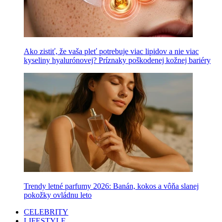
Ako zistiť, že vaša pleť potrebuje viac lipidov a nie viac
kyseliny hyalurónovej? Príznaky poškodenej kožnej bariéry
Trendy letné parfumy 2026: Banán, kokos a vôňa slanej
pokožky ovládnu leto
CELEBRITY
LIFESTYLE