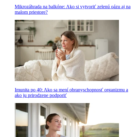
Mikrozáhrada na balkóne: Ako si vytvoriť zelenú oázu aj na
malom priestore?
Imunita po 40: Ako sa mení obranyschopnosť organizmu a
ako ju prirodzene podporiť