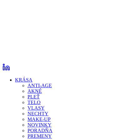
KRÁSA
ANTI-AGE
AKNÉ
PLEŤ
TELO
VLASY
NECHTY
MAKE-UP
NOVINKY
PORADŇA
PREMENY