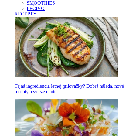
SMOOTHIES
PEČIVO
RECEPTY
Tajná ingrediencia letnej grilovačky? Dobrá nálada, nové
recepty a svieže chute