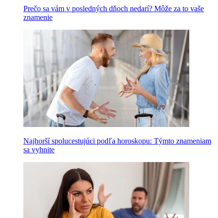
Prečo sa vám v posledných dňoch nedarí? Môže za to vaše
znamenie
Najhorší spolucestujúci podľa horoskopu: Týmto znameniam
sa vyhnite