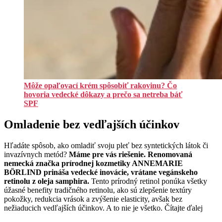
Môže opaľovací krém spôsobiť rakovinu? Čo
hovoria vedecké dôkazy a prečo sa netreba báť
SPF
Omladenie bez vedľajších účinkov
Hľadáte spôsob, ako omladiť svoju pleť bez syntetických látok či
invazívnych metód?
Máme pre vás riešenie. Renomovaná
nemecká značka prírodnej kozmetiky ANNEMARIE
BÖRLIND prináša vedecké inovácie, vrátane vegánskeho
retinolu z oleja samphira.
Tento prírodný retinol ponúka všetky
úžasné benefity tradičného retinolu, ako sú zlepšenie textúry
pokožky, redukcia vrások a zvýšenie elasticity, avšak bez
nežiaducich vedľajších účinkov. A to nie je všetko. Čítajte ďalej