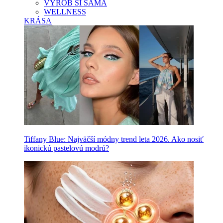
VYROB SI SAMA
WELLNESS
KRÁSA
Tiffany Blue: Najväčší módny trend leta 2026. Ako nosiť
ikonickú pastelovú modrú?