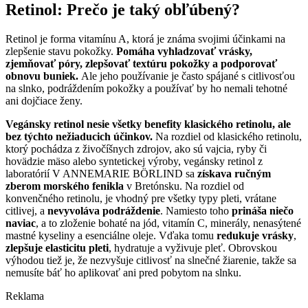
Retinol: Prečo je taký obľúbený?
Retinol je forma vitamínu A, ktorá je známa svojimi účinkami na
zlepšenie stavu pokožky.
Pomáha vyhladzovať vrásky,
zjemňovať póry, zlepšovať textúru pokožky a podporovať
obnovu buniek.
Ale jeho používanie je často spájané s citlivosťou
na slnko, podráždením pokožky a používať by ho nemali tehotné
ani dojčiace ženy.
Vegánsky retinol nesie všetky benefity klasického retinolu, ale
bez týchto nežiaducich účinkov.
Na rozdiel od klasického retinolu,
ktorý pochádza z živočíšnych zdrojov, ako sú vajcia, ryby či
hovädzie mäso alebo syntetickej výroby, vegánsky retinol z
laboratórií V ANNEMARIE BÖRLIND sa
získava ručným
zberom morského fenikla
v Bretónsku. Na rozdiel od
konvenčného retinolu, je vhodný pre všetky typy pleti, vrátane
citlivej, a
nevyvoláva podráždenie
. Namiesto toho
prináša niečo
naviac
, a to zloženie bohaté na jód, vitamín C, minerály, nenasýtené
mastné kyseliny a esenciálne oleje. Vďaka tomu
redukuje vrásky
,
zlepšuje elasticitu pleti
, hydratuje a vyživuje pleť. Obrovskou
výhodou tiež je, že nezvyšuje citlivosť na slnečné žiarenie, takže sa
nemusíte báť ho aplikovať ani pred pobytom na slnku.
Reklama