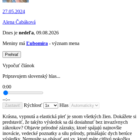
27.05.2024
Alena Čabáková
Dnes je
nedeľa
, 09.08.2026
Meniny má
Ľubomíra
- význam mena
Prehrať
Vypočuť článok
Pripravujem slovenský hlas...
0:00
--:--
Rýchlosť
Hlas
Zastaviť
Krásna, vypnutá a elastická pleť je snom všetkých žien. Dokážete si
predstaviť, že takýto výsledok sa dá dosiahnuť bez invazívnych
zákrokov? Objavte prírodné zázraky, ktoré spájajú najnovšie
inovácie, vedecké poznatky a silu prírody, prinášajúc dych berúce
výsledky. Nemusíte sa obávať ani vy, ktoré máte citlivú pokožku.