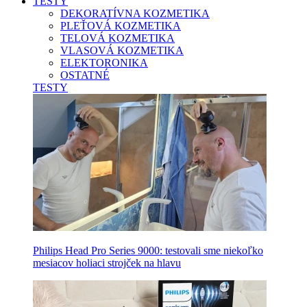
TESTY
DEKORATÍVNA KOZMETIKA
PLEŤOVÁ KOZMETIKA
TELOVÁ KOZMETIKA
VLASOVÁ KOZMETIKA
ELEKTORONIKA
OSTATNÉ
TESTY
Philips Head Pro Series 9000: testovali sme niekoľko
mesiacov holiaci strojček na hlavu