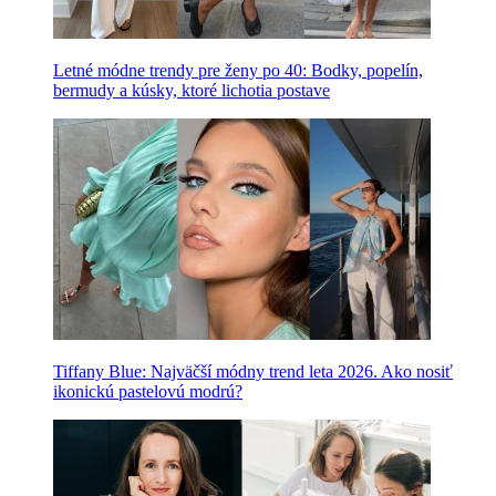
Letné módne trendy pre ženy po 40: Bodky, popelín,
bermudy a kúsky, ktoré lichotia postave
Tiffany Blue: Najväčší módny trend leta 2026. Ako nosiť
ikonickú pastelovú modrú?