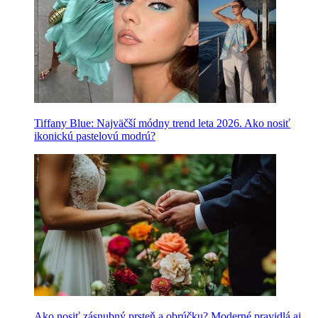
Tiffany Blue: Najväčší módny trend leta 2026. Ako nosiť
ikonickú pastelovú modrú?
Ako nosiť zásnubný prsteň a obrúčku? Moderné pravidlá aj