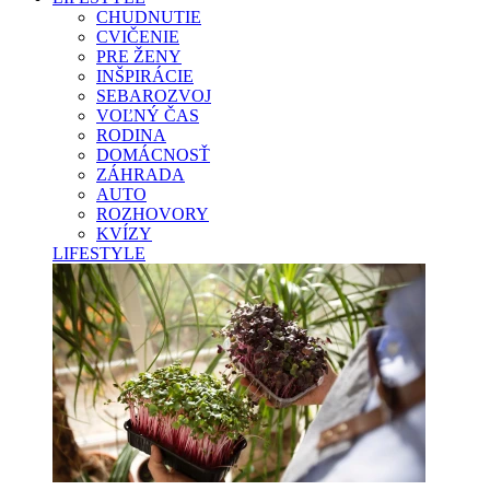
CHUDNUTIE
CVIČENIE
PRE ŽENY
INŠPIRÁCIE
SEBAROZVOJ
VOĽNÝ ČAS
RODINA
DOMÁCNOSŤ
ZÁHRADA
AUTO
ROZHOVORY
KVÍZY
LIFESTYLE