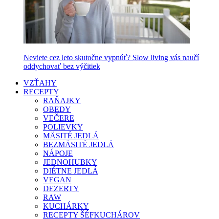
Neviete cez leto skutočne vypnúť? Slow living vás naučí
oddychovať bez výčitiek
VZŤAHY
RECEPTY
RAŇAJKY
OBEDY
VEČERE
POLIEVKY
MÄSITÉ JEDLÁ
BEZMÄSITÉ JEDLÁ
NÁPOJE
JEDNOHUBKY
DIÉTNE JEDLÁ
VEGAN
DEZERTY
RAW
KUCHÁRKY
RECEPTY ŠÉFKUCHÁROV