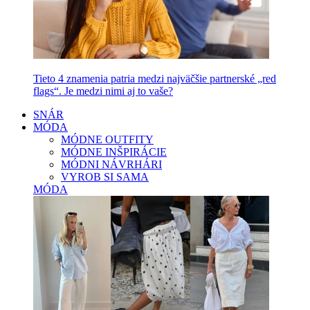
Tieto 4 znamenia patria medzi najväčšie partnerské „red
flags“. Je medzi nimi aj to vaše?
SNÁR
MÓDA
MÓDNE OUTFITY
MÓDNE INŠPIRÁCIE
MÓDNI NÁVRHÁRI
VYROB SI SAMA
MÓDA