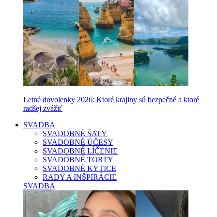
Letné dovolenky 2026: Ktoré krajiny sú bezpečné a ktoré
radšej zvážiť
SVADBA
SVADOBNÉ ŠATY
SVADOBNÉ ÚČESY
SVADOBNÉ LÍČENIE
SVADOBNÉ TORTY
SVADOBNÉ KYTICE
RADY A INŠPIRÁCIE
SVADBA